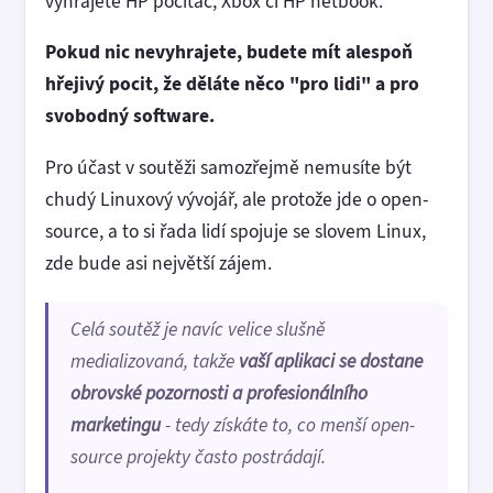
vyhrajete HP počítač, Xbox či HP netbook.
Pokud nic nevyhrajete, budete mít alespoň
hřejivý pocit, že děláte něco "pro lidi" a pro
svobodný software.
Pro účast v soutěži samozřejmě nemusíte být
chudý Linuxový vývojář, ale protože jde o open-
source, a to si řada lidí spojuje se slovem Linux,
zde bude asi největší zájem.
Celá soutěž je navíc velice slušně
medializovaná, takže
vaší aplikaci se dostane
obrovské pozornosti a profesionálního
marketingu
- tedy získáte to, co menší open-
source projekty často postrádají.