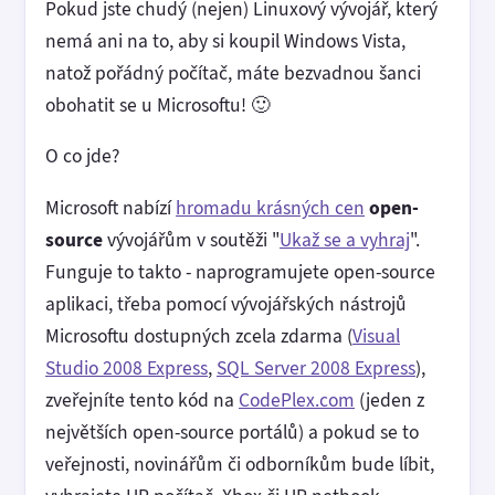
Pokud jste chudý (nejen) Linuxový vývojář, který
nemá ani na to, aby si koupil Windows Vista,
natož pořádný počítač, máte bezvadnou šanci
obohatit se u Microsoftu! 🙂
O co jde?
Microsoft nabízí
hromadu krásných cen
open-
source
vývojářům v soutěži "
Ukaž se a vyhraj
".
Funguje to takto - naprogramujete open-source
aplikaci, třeba pomocí vývojářských nástrojů
Microsoftu dostupných zcela zdarma (
Visual
Studio 2008 Express
,
SQL Server 2008 Express
),
zveřejníte tento kód na
CodePlex.com
(jeden z
největších open-source portálů) a pokud se to
veřejnosti, novinářům či odborníkům bude líbit,