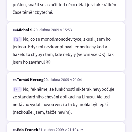
pošlou, snažit se a začít teď něco dělat je v tak krátkém
čase téměř zbytečné.
Michal S.
20. dubna 2009 v 15:53
#4
No, co se mono&monodev tyce, zkusil jsem ho
[3]
jednou. Kdyz mi nezkompiloval jednoduchy kod a
hazelo to chyby i tam, kde nebyly (ve win vse OK), tak
jsem ho zavrhnul 🙂
Tomáš Herceg
20. dubna 2009 v 21:04
#5
No, řekněme, že funkčností nikterak nevybočuje
[4]
ze standardního chování aplikací na Linuxu. Ale teď
nedávno vydali novou verzi a ta by mohla být lepší
(nezkoušel jsem, takže nevím).
Eda Franek
21. dubna 2009 v 21:10
▲0 ▼1
#6