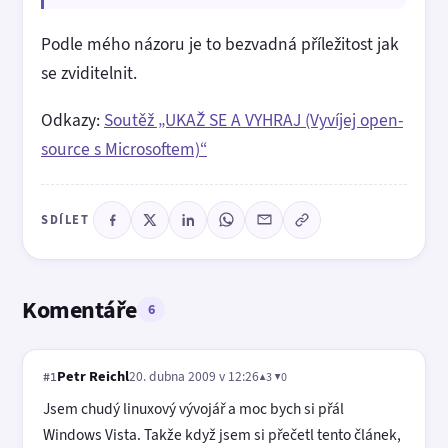
Podle mého názoru je to bezvadná příležitost jak
se zviditelnit.
Odkazy:
Soutěž „UKAŽ SE A VYHRAJ (Vyvíjej open-
source s Microsoftem)“
SDÍLET
Komentáře
6
Petr Reichl
20. dubna 2009 v 12:26
▲3 ▼0
#1
Jsem chudý linuxový vývojář a moc bych si přál
Windows Vista. Takže když jsem si přečetl tento článek,