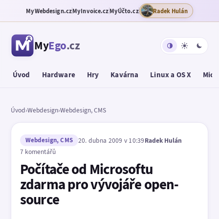
MyWebdesign.cz
MyInvoice.cz
MyÚčto.cz
Radek Hulán
My
Ego
.cz
Úvod
Hardware
Hry
Kavárna
Linux a OS X
Micr
Úvod
›
Webdesign
›
Webdesign, CMS
Webdesign, CMS
20. dubna 2009 v 10:39
Radek Hulán
7 komentářů
Počítače od Microsoftu
zdarma pro vývojáře open-
source