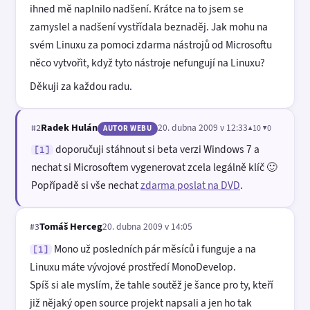
ihned mě naplnilo nadšení. Krátce na to jsem se
zamyslel a nadšení vystřídala beznaděj. Jak mohu na
svém Linuxu za pomoci zdarma nástrojů od Microsoftu
něco vytvořit, když tyto nástroje nefungují na Linuxu?
Děkuji za každou radu.
Radek Hulán
20. dubna 2009 v 12:33
▲10 ▼0
#2
AUTOR WEBU
doporučuji stáhnout si beta verzi Windows 7 a
[1]
nechat si Microsoftem vygenerovat zcela legálně klíč 🙂
Popřípadě si vše nechat
zdarma poslat na DVD
.
Tomáš Herceg
20. dubna 2009 v 14:05
#3
Mono už posledních pár měsíců i funguje a na
[1]
Linuxu máte vývojové prostředí MonoDevelop.
Spíš si ale myslím, že tahle soutěž je šance pro ty, kteří
již nějaký open source projekt napsali a jen ho tak