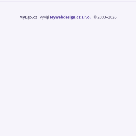
MyEgo.cz
· Vyvíjí
MyWebdesign.cz s.r.o.
· © 2003–2026