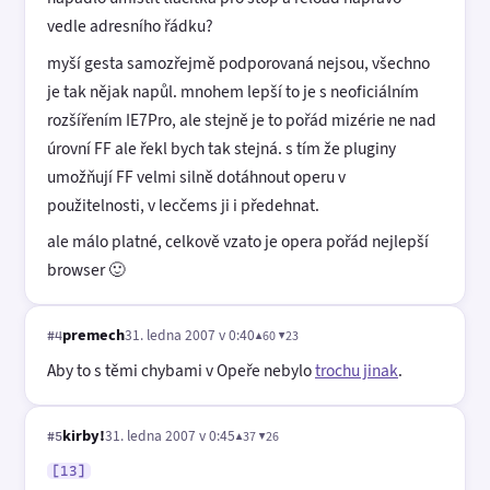
vedle adresního řádku?
myší gesta samozřejmě podporovaná nejsou, všechno
je tak nějak napůl. mnohem lepší to je s neoficiálním
rozšířením IE7Pro, ale stejně je to pořád mizérie ne nad
úrovní FF ale řekl bych tak stejná. s tím že pluginy
umožňují FF velmi silně dotáhnout operu v
použitelnosti, v lecčems ji i předehnat.
ale málo platné, celkově vzato je opera pořád nejlepší
browser 🙂
premech
31. ledna 2007 v 0:40
▲60 ▼23
#4
Aby to s těmi chybami v Opeře nebylo
trochu jinak
.
kirby!
31. ledna 2007 v 0:45
▲37 ▼26
#5
[13]