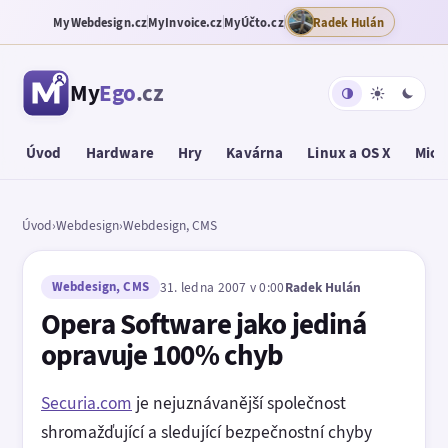
MyWebdesign.cz
MyInvoice.cz
MyÚčto.cz
Radek Hulán
My
Ego
.cz
Úvod
Hardware
Hry
Kavárna
Linux a OS X
Micr
Úvod
›
Webdesign
›
Webdesign, CMS
Webdesign, CMS
31. ledna 2007 v 0:00
Radek Hulán
Opera Software jako jediná
opravuje 100% chyb
Securia.com
je nejuznávanější společnost
shromažďující a sledující bezpečnostní chyby