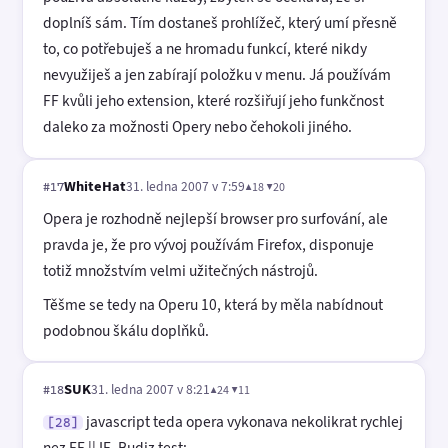
doplníš sám. Tím dostaneš prohlížeč, který umí přesně
to, co potřebuješ a ne hromadu funkcí, které nikdy
nevyužiješ a jen zabírají položku v menu. Já používám
FF kvůli jeho extension, které rozšiřují jeho funkčnost
daleko za možnosti Opery nebo čehokoli jiného.
WhiteHat
31. ledna 2007 v 7:59
▲18 ▼20
#17
Opera je rozhodně nejlepší browser pro surfování, ale
pravda je, že pro vývoj používám Firefox, disponuje
totiž množstvím velmi užitečných nástrojů.
Těšme se tedy na Operu 10, která by měla nabídnout
podobnou škálu doplňků.
SUK
31. ledna 2007 v 8:21
▲24 ▼11
#18
javascript teda opera vykonava nekolikrat rychlej
[28]
nez FF || IE. Budiz test: