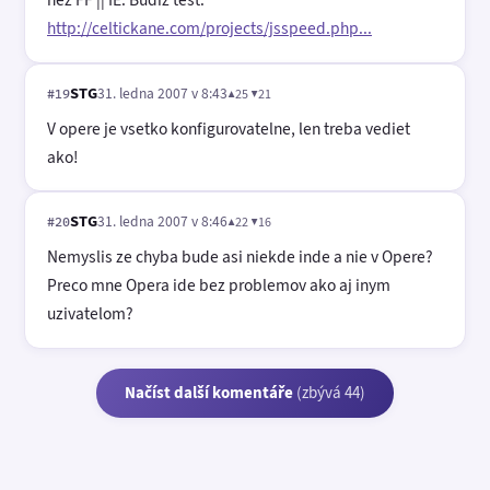
http://celtickane.com/projects/jsspeed.php...
STG
31. ledna 2007 v 8:43
▲25 ▼21
#19
V opere je vsetko konfigurovatelne, len treba vediet
ako!
STG
31. ledna 2007 v 8:46
▲22 ▼16
#20
Nemyslis ze chyba bude asi niekde inde a nie v Opere?
Preco mne Opera ide bez problemov ako aj inym
uzivatelom?
Načíst další komentáře
(zbývá 44)