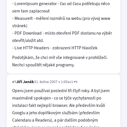
- LoremIpsum generator - čas od času potřebuju něco
sem tam zaplacnout
- MeasureIt - měření rozměrů na webu (pro vývoj www
stránek)
- PDF Download - místo otevření PDF dostanu na výběr
otevřít/uložit atd.
- Live HTTP Headers - zobrazeni HTTP hlaviček
Podotýkám, že chci mít vše integrované v prohlížeči.
Nechci spouštět nějaké programy.
Jiří Janák
31. ledna 2007 v 1:00
▲15 ▼9
#7
Operu jsem používal poslední tři čtyři roky. A byl jsem
maximálně spokojen - co se týče vychytanosti po
instalaci fakt nejlepší browser. Ale především kvůli
Googlu a jeho doplňkovým službám (především
Calendaru a Readeru), a pár dalším podobným