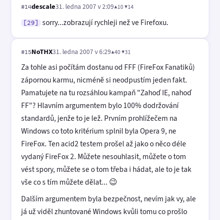
descale
31. ledna 2007 v 2:09
▲10 ▼14
#14
sorry...zobrazují rychleji než ve Firefoxu.
[29]
NoTHX
31. ledna 2007 v 6:29
▲40 ▼31
#15
Za tohle asi počítám dostanu od FFF (FireFox Fanatiků)
zápornou karmu, nicméně si neodpustím jeden fakt.
Pamatujete na tu rozsáhlou kampaň "Zahoď IE, nahoď
FF"? Hlavním argumentem bylo 100% dodržování
standardů, jenže to je lež. Prvním prohlížečem na
Windows co toto kritérium splnil byla Opera 9, ne
FireFox. Ten acid2 testem prošel až jako o něco déle
vydaný FireFox 2. Můžete nesouhlasit, můžete o tom
vést spory, můžete se o tom třeba i hádat, ale to je tak
vše co s tím můžete dělat... 😉
Dalším argumentem byla bezpečnost, nevím jak vy, ale
já už viděl zhuntované Windows kvůli tomu co prošlo