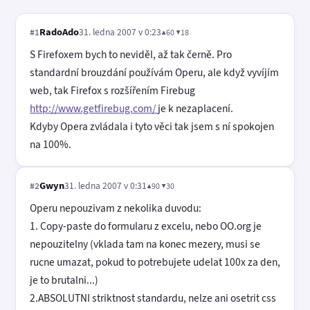
RadoAdo
31. ledna 2007 v 0:23
▲60 ▼18
#1
S Firefoxem bych to neviděl, až tak černě. Pro
standardní brouzdání používám Operu, ale když vyvíjím
web, tak Firefox s rozšířením Firebug
http://www.getfirebug.com/
je k nezaplacení.
Kdyby Opera zvládala i tyto věci tak jsem s ní spokojen
na 100%.
Gwyn
31. ledna 2007 v 0:31
▲90 ▼30
#2
Operu nepouzivam z nekolika duvodu:
1. Copy-paste do formularu z excelu, nebo OO.org je
nepouzitelny (vklada tam na konec mezery, musi se
rucne umazat, pokud to potrebujete udelat 100x za den,
je to brutalni...)
2.ABSOLUTNI striktnost standardu, nelze ani osetrit css