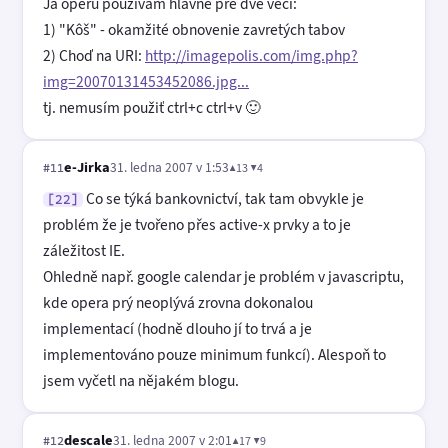
Ja operu použivam hlavne pre dve veci:
1) "Kôš" - okamžité obnovenie zavretých tabov
2) Choď na URI:
http://imagepolis.com/img.php?
img=20070131453452086.jpg...
tj. nemusím použiť ctrl+c ctrl+v 🙂
e-Jirka
31. ledna 2007 v 1:53
▲13 ▼4
#11
Co se týká bankovnictví, tak tam obvykle je
[22]
problém že je tvořeno přes active-x prvky a to je
záležitost IE.
Ohledně např. google calendar je problém v javascriptu,
kde opera prý neoplývá zrovna dokonalou
implementací (hodně dlouho jí to trvá a je
implementováno pouze minimum funkcí). Alespoň to
jsem vyčetl na nějakém blogu.
descale
31. ledna 2007 v 2:01
▲17 ▼9
#12