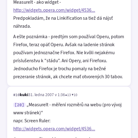
MeasureIt - ako widget -
http://widgets.opera.com/widget/4536...
Predpokladám, že na Linkification sa tiež dá nájsť
náhrada.
A ešte poznámka - predtým som používal Operu, potom
Firefox, teraz opäť Operu. Avšak na ladenie stránok
používam jednoznačne Firefox. Nie kvôli nejakému
príslušenstvu k "stádu". Ani Opery, ani Firefoxu.
Jednoducho Firefox je trochu pomaly na bežné
prezeranie stránok, ak chcete mať otvorených 30 tabov.
kuki
31. ledna 2007 v 1:36
▲13 ▼10
#10
MeasureIt - měření rozměrů na webu (pro vývoj
[20]
www stránek)
napr. Screen Ruler:
http://widgets.opera.com/widget/4536...