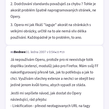
2. Dodržování standardu považuješ za chybu ? Tohle je
akorát problém špatně naprogramovaných stránek, ne
Opery.
3. Opera mi jak říkáš "laguje" akorát na stránkách s
velkými obrázky, určitě na to ale nemá vliv délka
používání. Každopádně je to problém, to ano.
Bednee
31. ledna 2007 v 0:54
▲33 ▼19
#6
Já nepoužívám Operu, protože pro ni neexistuje tolik
doplňku (extenzí, modulů) jako pro Firefox. Mám svůj FF
nakonfigurovaný přesně tak, jak to potřebuju a jak to
chci. Využívám všechny extenze a nechci se obejít bez
jediné jenom kvůli tomu, abych vypadl ze stáda.
Jestli mi sepíšete návod, jak dostat do Opery
následující, rád přejdu:
- Linkification - převod neotagovanych URL na tagy