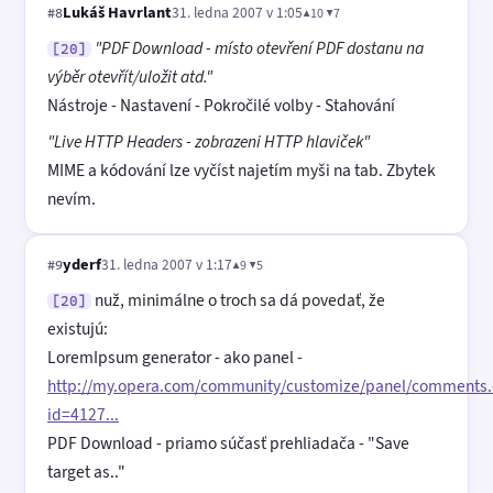
Lukáš Havrlant
31. ledna 2007 v 1:05
▲10 ▼7
#8
"PDF Download - místo otevření PDF dostanu na
[20]
výběr otevřít/uložit atd."
Nástroje - Nastavení - Pokročilé volby - Stahování
"Live HTTP Headers - zobrazeni HTTP hlaviček"
MIME a kódování lze vyčíst najetím myši na tab. Zbytek
nevím.
yderf
31. ledna 2007 v 1:17
▲9 ▼5
#9
nuž, minimálne o troch sa dá povedať, že
[20]
existujú:
LoremIpsum generator - ako panel -
http://my.opera.com/community/customize/panel/comments
id=4127...
PDF Download - priamo súčasť prehliadača - "Save
target as.."