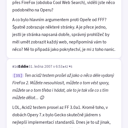
přes FireFox (obdoba Cool Web Search), viděli jste něco
podobného na Operu?
A co bylo hlavním argumentem proti Opeře od FFF?
Špatně zobrazuje některé stránky. A je přece jedno,
jestli je stránka napsaná dobře, správný prohlížeč by
měl umět zobrazit každý web, nepřipomíná vám to
něco? Mě to připadá jako pokrytectví, je mi z toho nanic.
Eddie
31. ledna 2007 v 6:53
▲42 ▼6
#16
Ten acid2 testem prošel až jako o něco déle vydaný
[35]
FireFox 2. Můžete nesouhlasit, můžete o tom vést spory,
můžete se o tom třeba i hádat, ale to je tak vše co s tím
můžete dělat... 😉
LOL, Acid2 testem prosel az FF 3.0a1. Kromě toho, v
dobách Opery 7.x bylo Gecko skutečně jádrem s
nejlepší implementací standardů. Dnes je to už jinak,