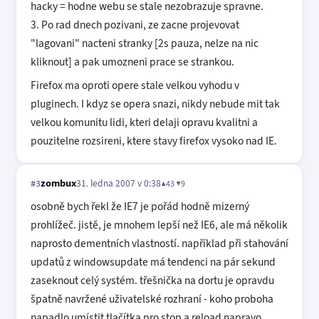
hacky = hodne webu se stale nezobrazuje spravne.
3. Po rad dnech pozivani, ze zacne projevovat
"lagovani" nacteni stranky [2s pauza, nelze na nic
kliknout] a pak umozneni prace se strankou.
Firefox ma oproti opere stale velkou vyhodu v
pluginech. I kdyz se opera snazi, nikdy nebude mit tak
velkou komunitu lidi, kteri delaji opravu kvalitni a
pouzitelne rozsireni, ktere stavy firefox vysoko nad IE.
zombux
31. ledna 2007 v 0:38
▲43 ▼9
#3
osobně bych řekl že IE7 je pořád hodně mizerný
prohlížeč. jistě, je mnohem lepší než IE6, ale má několik
naprosto dementních vlastností. například při stahování
updatů z windowsupdate má tendenci na pár sekund
zaseknout celý systém. třešnička na dortu je opravdu
špatně navržené uživatelské rozhraní - koho proboha
napadlo umístit tlačítka pro stop a reload napravo