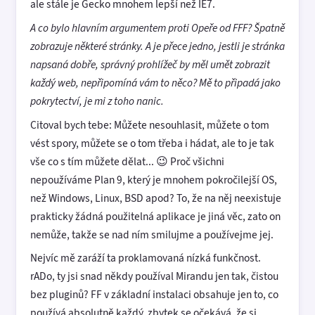
ale stále je Gecko mnohem lepší než IE7.
A co bylo hlavním argumentem proti Opeře od FFF? Špatně
zobrazuje některé stránky. A je přece jedno, jestli je stránka
napsaná dobře, správný prohlížeč by měl umět zobrazit
každý web, nepřipomíná vám to něco? Mě to připadá jako
pokrytectví, je mi z toho nanic.
Citoval bych tebe: Můžete nesouhlasit, můžete o tom
vést spory, můžete se o tom třeba i hádat, ale to je tak
vše co s tím můžete dělat... 😉 Proč všichni
nepoužíváme Plan 9, který je mnohem pokročilejší OS,
než Windows, Linux, BSD apod? To, že na něj neexistuje
prakticky žádná použitelná aplikace je jiná věc, zato on
nemůže, takže se nad ním smilujme a používejme jej.
Nejvíc mě zaráží ta proklamovaná nízká funkčnost.
rADo, ty jsi snad někdy používal Mirandu jen tak, čistou
bez pluginů? FF v základní instalaci obsahuje jen to, co
používá absolutně každý, zbytek se očekává, že si