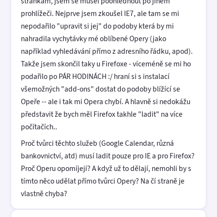
stránkám, jsem se musel poohlédnout po jiném
prohlížeči. Nejprve jsem zkoušel IE7, ale tam se mi
nepodařilo "upravit si jej" do podoby která by mi
nahradila vychytávky mé oblíbené Opery (jako
například vyhledávání přímo z adresního řádku, apod).
Takže jsem skončil taky u Firefoxe - víceméně se mi ho
podařilo po PÁR HODINÁCH :/ hraní si s instalací
všemožných "add-ons" dostat do podoby blížící se
Opeře -- ale i tak mi Opera chybí. A hlavně si nedokážu
představit že bych měl Firefox takhle "ladit" na více
počítačích..
Proč tvůrci těchto služeb (Google Calendar, různá
bankovnictví, atd) musí ladit pouze pro IE a pro Firefox?
Proč Operu opomíjejí? A když už to dělají, nemohli by s
tímto něco udělat přímo tvůrci Opery? Na čí straně je
vlastně chyba?