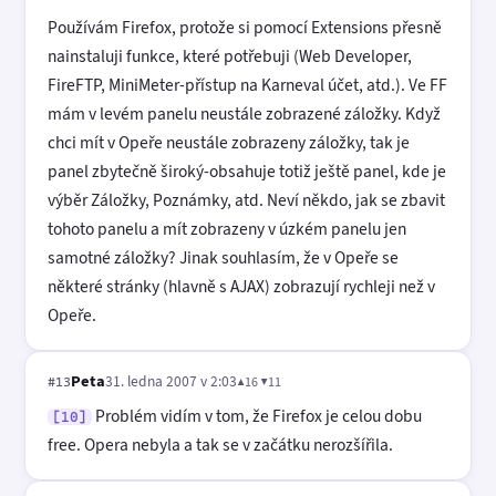
Používám Firefox, protože si pomocí Extensions přesně
nainstaluji funkce, které potřebuji (Web Developer,
FireFTP, MiniMeter-přístup na Karneval účet, atd.). Ve FF
mám v levém panelu neustále zobrazené záložky. Když
chci mít v Opeře neustále zobrazeny záložky, tak je
panel zbytečně široký-obsahuje totiž ještě panel, kde je
výběr Záložky, Poznámky, atd. Neví někdo, jak se zbavit
tohoto panelu a mít zobrazeny v úzkém panelu jen
samotné záložky? Jinak souhlasím, že v Opeře se
některé stránky (hlavně s AJAX) zobrazují rychleji než v
Opeře.
Peta
31. ledna 2007 v 2:03
▲16 ▼11
#13
Problém vidím v tom, že Firefox je celou dobu
[10]
free. Opera nebyla a tak se v začátku nerozšířila.