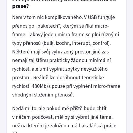
praxe?
Není v tom nic komplikovaného. V USB funguje
přenos po „paketech“, kterým se říká micro-
frame. Takový jeden micro-frame se plní různými
typy přenosů (bulk, izochr., interupt, control).
Některé mají svůj vyhrazený prostor, jiné zas
nemají zajištěnu prakticky žádnou minimální
rychlost, ale umí vyplnit zbytky nevyužitého
prostoru. Reálně lze dosáhnout teoretické
rychlosti 480Mb/s pouze při vyplnění micro-frame
vhodným složením přenosů.
Nedá mi to, ale pokud mě příště bude chtít
v něčem poučovat, měl by si vybrat jiné téma,
než na kterém je založena má bakalářská práce