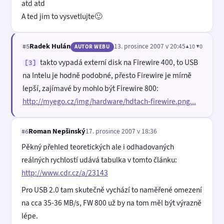
atd atd
A ted jim to vysvetlujte🙂
Radek Hulán
13. prosince 2007 v 20:45
▲10 ▼0
#5
AUTOR WEBU
takto vypadá externí disk na Firewire 400, to USB
[3]
na Intelu je hodně podobné, přesto Firewire je mírně
lepší, zajímavé by mohlo být Firewire 800:
http://myego.cz/img/hardware/hdtach-firewire.png...
Roman Nepšinský
17. prosince 2007 v 18:36
#6
Pěkný přehled teoretických ale i odhadovaných
reálných rychlostí udává tabulka v tomto článku:
http://www.cdr.cz/a/23143
Pro USB 2.0 tam skutečně vychází to naměřené omezení
na cca 35-36 MB/s, FW 800 už by na tom měl být výrazně
lépe.