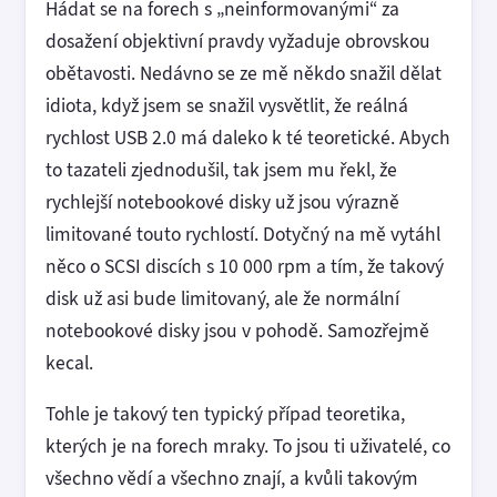
Hádat se na forech s „neinformovanými“ za
dosažení objektivní pravdy vyžaduje obrovskou
obětavosti. Nedávno se ze mě někdo snažil dělat
idiota, když jsem se snažil vysvětlit, že reálná
rychlost USB 2.0 má daleko k té teoretické. Abych
to tazateli zjednodušil, tak jsem mu řekl, že
rychlejší notebookové disky už jsou výrazně
limitované touto rychlostí. Dotyčný na mě vytáhl
něco o SCSI discích s 10 000 rpm a tím, že takový
disk už asi bude limitovaný, ale že normální
notebookové disky jsou v pohodě. Samozřejmě
kecal.
Tohle je takový ten typický případ teoretika,
kterých je na forech mraky. To jsou ti uživatelé, co
všechno vědí a všechno znají, a kvůli takovým