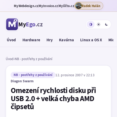
MyWebdesign.cz
MyInvoice.cz
MyÚčto.cz
Radek Hulán
My
Ego
.cz
Úvod
Hardware
Hry
Kavárna
Linux a OS X
Micr
Úvod
›
NB - postřehy z používání
NB - postřehy z používání
12. prosince 2007 v 22:13
Diagon Swarm
Omezení rychlosti disku při
USB 2.0 + velká chyba AMD
čipsetů