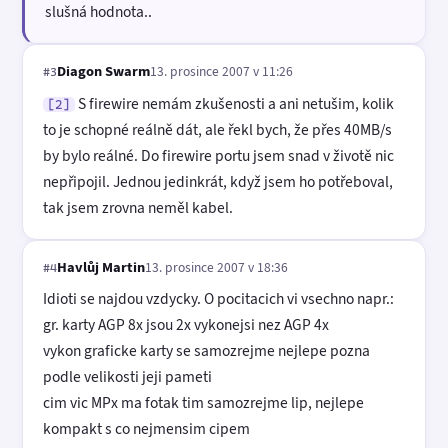
slušná hodnota..
Diagon Swarm
13. prosince 2007 v 11:26
#3
S firewire nemám zkušenosti a ani netušim, kolik
[2]
to je schopné reálně dát, ale řekl bych, že přes 40MB/s
by bylo reálné. Do firewire portu jsem snad v životě nic
nepřipojil. Jednou jedinkrát, když jsem ho potřeboval,
tak jsem zrovna neměl kabel.
Havlůj Martin
13. prosince 2007 v 18:36
#4
Idioti se najdou vzdycky. O pocitacich vi vsechno napr.:
gr. karty AGP 8x jsou 2x vykonejsi nez AGP 4x
vykon graficke karty se samozrejme nejlepe pozna
podle velikosti jeji pameti
cim vic MPx ma fotak tim samozrejme lip, nejlepe
kompakt s co nejmensim cipem