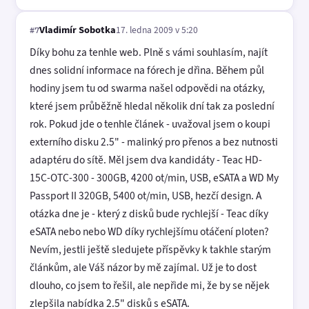
Vladimír Sobotka
17. ledna 2009 v 5:20
#7
Díky bohu za tenhle web. Plně s vámi souhlasím, najít
dnes solidní informace na fórech je dřina. Během půl
hodiny jsem tu od swarma našel odpovědi na otázky,
které jsem průběžně hledal několik dní tak za poslední
rok. Pokud jde o tenhle článek - uvažoval jsem o koupi
externího disku 2.5" - malinký pro přenos a bez nutnosti
adaptéru do sítě. Měl jsem dva kandidáty - Teac HD-
15C-OTC-300 - 300GB, 4200 ot/min, USB, eSATA a WD My
Passport II 320GB, 5400 ot/min, USB, hezčí design. A
otázka dne je - který z disků bude rychlejší - Teac díky
eSATA nebo nebo WD díky rychlejšímu otáčení ploten?
Nevím, jestli ještě sledujete příspěvky k takhle starým
článkům, ale Váš názor by mě zajímal. Už je to dost
dlouho, co jsem to řešil, ale nepřide mi, že by se nějek
zlepšila nabídka 2.5" disků s eSATA.