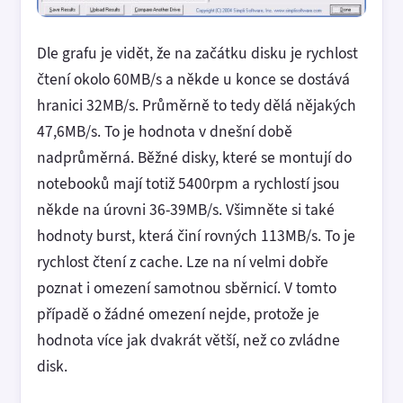
Dle grafu je vidět, že na začátku disku je rychlost
čtení okolo 60MB/s a někde u konce se dostává
hranici 32MB/s. Průměrně to tedy dělá nějakých
47,6MB/s. To je hodnota v dnešní době
nadprůměrná. Běžné disky, které se montují do
notebooků mají totiž 5400rpm a rychlostí jsou
někde na úrovni 36-39MB/s. Všimněte si také
hodnoty burst, která činí rovných 113MB/s. To je
rychlost čtení z cache. Lze na ní velmi dobře
poznat i omezení samotnou sběrnicí. V tomto
případě o žádné omezení nejde, protože je
hodnota více jak dvakrát větší, než co zvládne
disk.