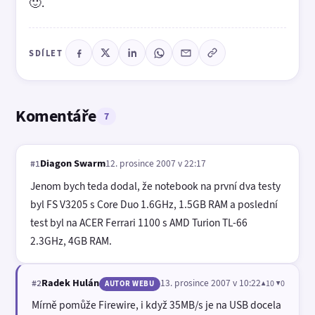
🙂.
SDÍLET
Komentáře
7
Diagon Swarm
12. prosince 2007 v 22:17
#1
Jenom bych teda dodal, že notebook na první dva testy
byl FS V3205 s Core Duo 1.6GHz, 1.5GB RAM a poslední
test byl na ACER Ferrari 1100 s AMD Turion TL-66
2.3GHz, 4GB RAM.
Radek Hulán
13. prosince 2007 v 10:22
▲10 ▼0
#2
AUTOR WEBU
Mírně pomůže Firewire, i když 35MB/s je na USB docela