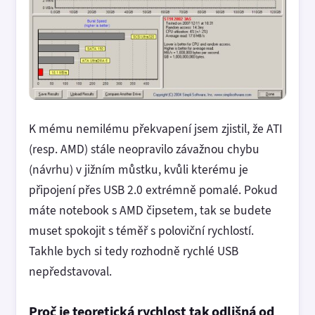
K mému nemilému překvapení jsem zjistil, že ATI
(resp. AMD) stále neopravilo závažnou chybu
(návrhu) v jižním můstku, kvůli kterému je
připojení přes USB 2.0 extrémně pomalé. Pokud
máte notebook s AMD čipsetem, tak se budete
muset spokojit s téměř s poloviční rychlostí.
Takhle bych si tedy rozhodně rychlé USB
nepředstavoval.
Proč je teoretická rychlost tak odlišná od