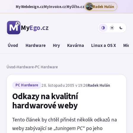
MyWebdesign.cz
MyInvoice.cz
MyÚčto.cz
Radek Hulán
My
Ego
.cz
Úvod
Hardware
Hry
Kavárna
Linux a OS X
Micr
Úvod
›
Hardware
›
PC Hardware
PC Hardware
28. listopadu 2005 v 19:26
Radek Hulán
Odkazy na kvalitní
hardwarové weby
Tento článek by chtěl přinést několik odkazů na
weby zabývající se „
tuningem PC
“ po jeho