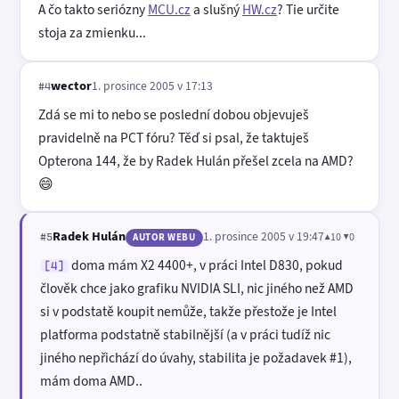
A čo takto seriózny
MCU.cz
a slušný
HW.cz
? Tie určite
stoja za zmienku...
wector
1. prosince 2005 v 17:13
#4
Zdá se mi to nebo se poslední dobou objevuješ
pravidelně na PCT fóru? Těď si psal, že taktuješ
Opterona 144, že by Radek Hulán přešel zcela na AMD?
😄
Radek Hulán
1. prosince 2005 v 19:47
▲10 ▼0
#5
AUTOR WEBU
doma mám X2 4400+, v práci Intel D830, pokud
[4]
člověk chce jako grafiku NVIDIA SLI, nic jiného než AMD
si v podstatě koupit nemůže, takže přestože je Intel
platforma podstatně stabilnější (a v práci tudíž nic
jiného nepřichází do úvahy, stabilita je požadavek #1),
mám doma AMD..