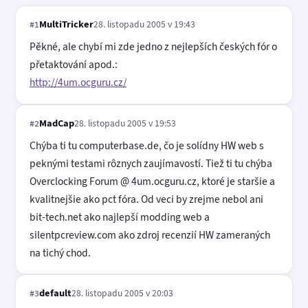
MultiTricker
28. listopadu 2005 v 19:43
#1
Pěkné, ale chybí mi zde jedno z nejlepších českých fór o
přetaktování apod.:
http://4um.ocguru.cz/
MadCap
28. listopadu 2005 v 19:53
#2
Chýba ti tu computerbase.de, čo je solídny HW web s
peknými testami rôznych zaujímavostí. Tiež ti tu chýba
Overclocking Forum @ 4um.ocguru.cz, ktoré je staršie a
kvalitnejšie ako pct fóra. Od veci by zrejme nebol ani
bit-tech.net ako najlepší modding web a
silentpcreview.com ako zdroj recenzií HW zameraných
na tichý chod.
default
28. listopadu 2005 v 20:03
#3