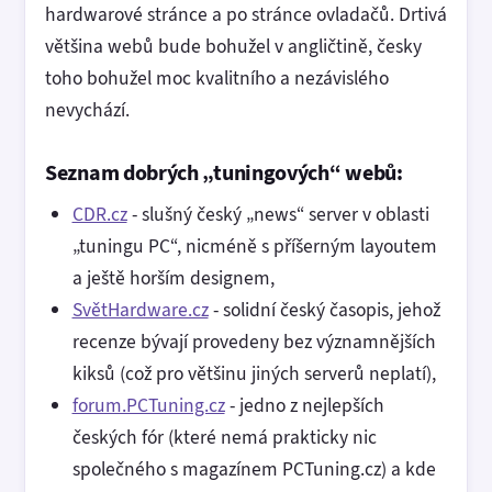
hardwarové stránce a po stránce ovladačů. Drtivá
většina webů bude bohužel v angličtině, česky
toho bohužel moc kvalitního a nezávislého
nevychází.
Seznam dobrých „tuningových“ webů:
CDR.cz
- slušný český „news“ server v oblasti
„tuningu PC“, nicméně s příšerným layoutem
a ještě horším designem,
SvětHardware.cz
- solidní český časopis, jehož
recenze bývají provedeny bez významnějších
kiksů (což pro většinu jiných serverů neplatí),
forum.PCTuning.cz
- jedno z nejlepších
českých fór (které nemá prakticky nic
společného s magazínem PCTuning.cz) a kde