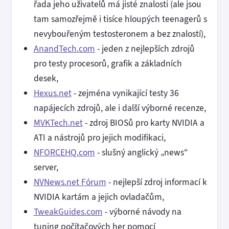
řada jeho uživatelů má jisté znalosti (ale jsou
tam samozřejmě i tisíce hloupých teenagerů s
nevybouřeným testosteronem a bez znalostí),
AnandTech.com
- jeden z nejlepších zdrojů
pro testy procesorů, grafik a základních
desek,
Hexus.net
- zejména vynikající testy 36
napájecích zdrojů, ale i další výborné recenze,
MVKTech.net
- zdroj BIOSů pro karty NVIDIA a
ATI a nástrojů pro jejich modifikaci,
NFORCEHQ.com
- slušný anglický „news“
server,
NVNews.net Fórum
- nejlepší zdroj informací k
NVIDIA kartám a jejich ovladačům,
TweakGuides.com
- výborné návody na
tuning počítačových her pomocí