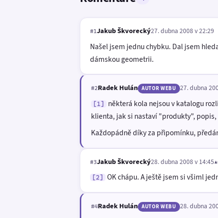
Jakub Škvorecký
27. dubna 2008 v 22:29
#1
Našel jsem jednu chybku. Dal jsem hledat
dámskou geometrii.
Radek Hulán
27. dubna 200
#2
AUTOR WEBU
některá kola nejsou v katalogu rozl
[1]
klienta, jak si nastaví "produkty", popis
Každopádně díky za připomínku, předám 
Jakub Škvorecký
28. dubna 2008 v 14:45
▲
#3
OK chápu. A ještě jsem si všiml jed
[2]
Radek Hulán
28. dubna 200
#4
AUTOR WEBU