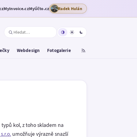
cz
MyInvoice.cz
MyÚčto.cz
Radek Hulán
tečky
Webdesign
Fotogalerie
a typů kol, z toho skladem na
.r.o.
umožňuje výrazně snazší