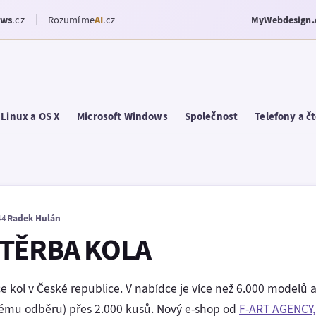
ows
.cz
Rozumíme
AI
.cz
MyWebdesign.
Linux a OS X
Microsoft Windows
Společnost
Telefony a č
44
Radek Hulán
ŠTĚRBA KOLA
ce kol v České republice. V nabídce je více než 6.000 modelů 
tému odběru) přes 2.000 kusů. Nový e-shop od
F-ART AGENCY, s