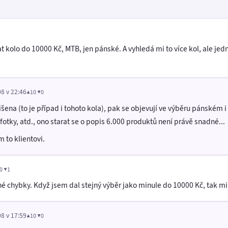
 kolo do 10000 Kč, MTB, jen pánské. A vyhledá mi to více kol, ale je
8 v 22:46
▲10 ▼0
išena (to je případ i tohoto kola), pak se objevují ve výběru pánské
, fotky, atd., ono starat se o popis 6.000 produktů není právě snadné...
to klientovi.
0 ▼1
né chybky. Když jsem dal stejný výběr jako minule do 10000 Kč, tak mi 
8 v 17:59
▲10 ▼0