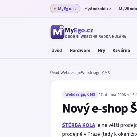
My
Ego
.cz
My
Android
.cz
My
Wind
My
Ego
.cz
OSOBNÍ WEBZINE RADKA HULÁNA
Úvod
Hardware
Hry
Kavárna
Úvod
›
Webdesign
›
Webdesign, CMS
Webdesign, CMS
27. dubna 2008 v 16:
Nový e-shop 
ŠTĚRBA KOLA
je největší prodej
prodejně v Praze (tedy k okamži