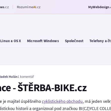
ows
.cz
Rozumíme
AI
.cz
MyWebdesign.
Linux a OS X
Microsoft Windows
Společnost
Telefony a č
Radek Hulán
1 komentář
ce - ŠTĚRBA-BIKE.cz
že je majitel úspěšného
cyklistického obchodu
, má jeden velk
stickou historii a organizoval pod značkou BI(CZ)YCLE COLL