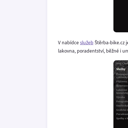
V nabídce
služeb
Štěrba-bike.cz je
lakovna, poradentství, běžné i um