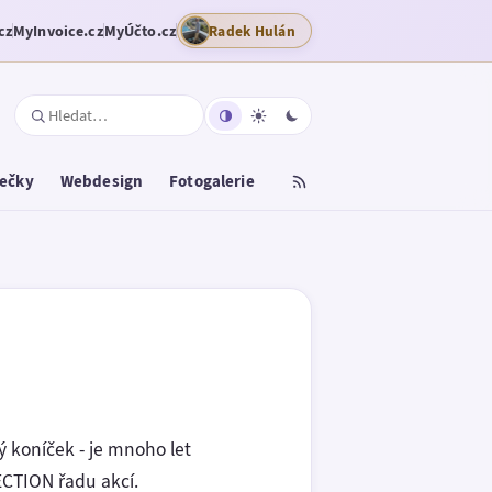
cz
MyInvoice.cz
MyÚčto.cz
Radek Hulán
tečky
Webdesign
Fotogalerie
ý koníček - je mnoho let
ECTION řadu akcí.