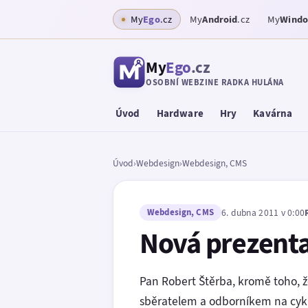
My
Ego
.cz
My
Android
.cz
My
Wind
My
Ego
.cz
OSOBNÍ WEBZINE RADKA HULÁNA
Úvod
Hardware
Hry
Kavárna
Úvod
›
Webdesign
›
Webdesign, CMS
Webdesign, CMS
6. dubna 2011 v 0:00
Nová prezenta
Pan Robert Štěrba, kromě toho, 
sběratelem a odborníkem na cykli