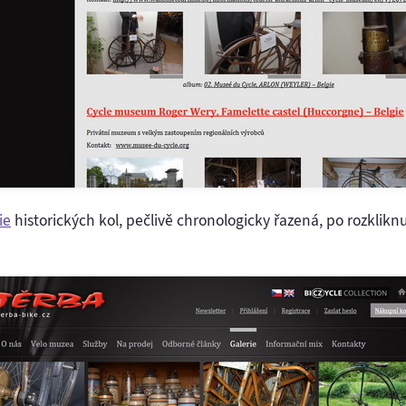
ie
historických kol, pečlivě chronologicky řazená, po rozklikn