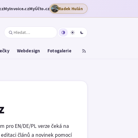
cz
MyInvoice.cz
MyÚčto.cz
Radek Hulán
tečky
Webdesign
Fotogalerie
z
em pro EN/DE/PL verze čeká na
 editaci článů a novinek pomocí