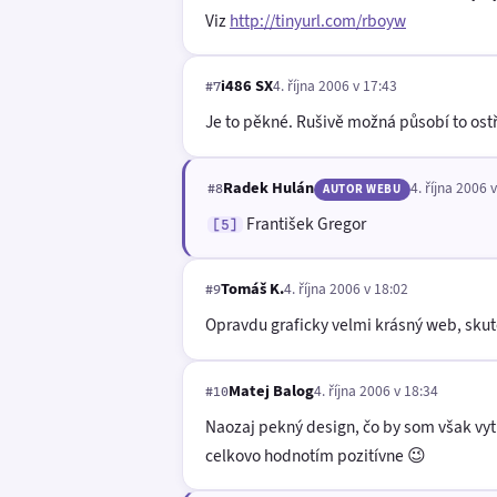
Viz
http://tinyurl.com/rboyw
i486 SX
4. října 2006 v 17:43
#7
Je to pěkné. Rušivě možná působí to ostř
Radek Hulán
4. října 2006 
#8
AUTOR WEBU
František Gregor
[5]
Tomáš K.
4. října 2006 v 18:02
#9
Opravdu graficky velmi krásný web, skut
Matej Balog
4. října 2006 v 18:34
#10
Naozaj pekný design, čo by som však vytk
celkovo hodnotím pozitívne 😉