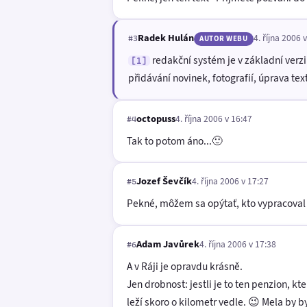
Radek Hulán
4. října 2006 
#3
AUTOR WEBU
redakční systém je v základní verz
[1]
přidávání novinek, fotografií, úprava text
octopuss
4. října 2006 v 16:47
#4
Tak to potom áno...🙂
Jozef Ševčík
4. října 2006 v 17:27
#5
Pekné, môžem sa opýtať, kto vypracoval 
Adam Javůrek
4. října 2006 v 17:38
#6
A v Ráji je opravdu krásně.
Jen drobnost: jestli je to ten penzion, k
leží skoro o kilometr vedle. 😉 Mela by b