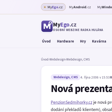
My
Ego
.cz
My
Android
.cz
My
Wind
My
Ego
.cz
OSOBNÍ WEBZINE RADKA HULÁNA
Úvod
Hardware
Hry
Kavárna
Úvod
›
Webdesign
›
Webdesign, CMS
Webdesign, CMS
4. října 2006 v 15:53
R
Nová prezent
PenzionSedmihorky.cz
je nová pr
dodání překladů klientem), obsah