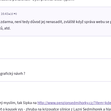
v 16:43
▲10 ▼0
i zdarma, není tedy důvod jej nenasadit, zvláště když správa webu s
ů, atd.
grafický návrh ?
terý myslím, tak šipka na
http://www.penzionsedmihorky.cz/?item=kde-
yt o kousek vys - zhruba na krizovatce silnice z Lazni Sedmihorek a hlav