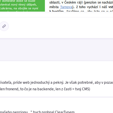
ívateľa, príde web jednoduchý a pekný. Je však potrebné, aby v poz
 fronend, to čo je na backende, len z časti > tvoj CMS)
o našeho penzionu..." bych prohnal ClearTypem.