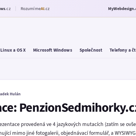
ows
.cz
Rozumíme
AI
.cz
MyWebdesign.
Linux a OS X
Microsoft Windows
Společnost
Telefony a č
adek Hulán
ace: PenzionSedmihorky.c
ezentace provedená ve 4 jazykových mutacích (zatím se ovš
ující mimo jiné fotogalerii, objednávací formulář, a WYSIWYG