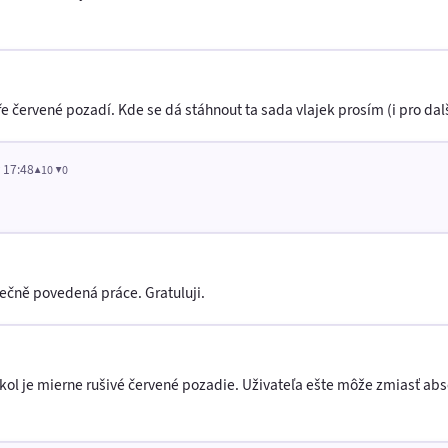
e červené pozadí. Kde se dá stáhnout ta sada vlajek prosím (i pro dalš
v 17:48
▲10 ▼0
ečně povedená práce. Gratuluji.
ol je mierne rušivé červené pozadie. Uživateľa ešte môže zmiasť abse