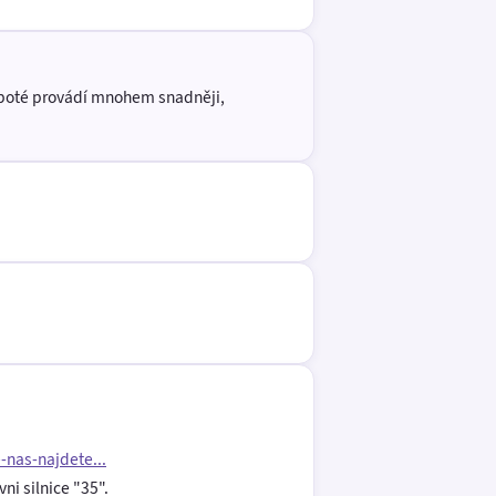
e poté provádí mnohem snadněji,
nas-najdete...
ni silnice "35".