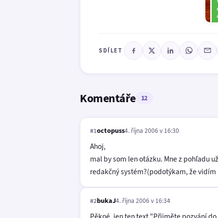
SDÍLET
Komentáře
12
octopuss
4. října 2006 v 16:30
#1
Ahoj,
mal by som len otázku. Mne z pohľadu už
redakčný systém?(podotýkam, že vidím len
bukaJ
4. října 2006 v 16:34
#2
Pěkné, jen ten text "Přijměte pozvání d