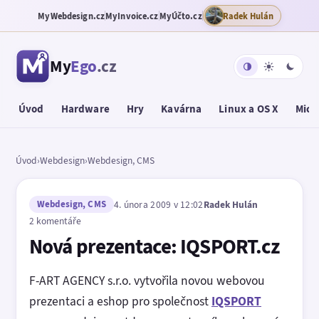
MyWebdesign.cz
MyInvoice.cz
MyÚčto.cz
Radek Hulán
My
Ego
.cz
Úvod
Hardware
Hry
Kavárna
Linux a OS X
Micr
Úvod
›
Webdesign
›
Webdesign, CMS
Webdesign, CMS
4. února 2009 v 12:02
Radek Hulán
2 komentáře
Nová prezentace: IQSPORT.cz
F-ART AGENCY s.r.o. vytvořila novou webovou
prezentaci a eshop pro společnost
IQSPORT