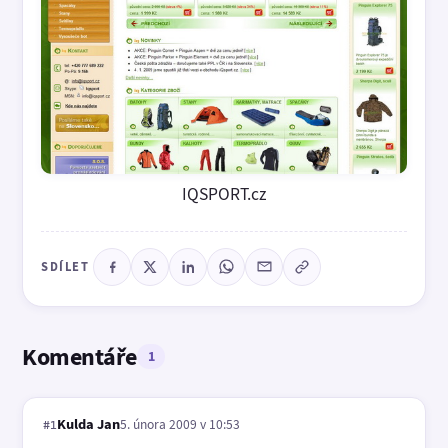
IQSPORT.cz
SDÍLET
Komentáře
1
Kulda Jan
5. února 2009 v 10:53
#1