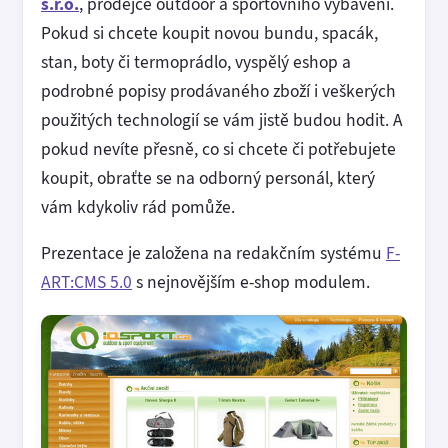
s.r.o.
, prodejce outdoor a sportovního vybavení.
Pokud si chcete koupit novou bundu, spacák,
stan, boty či termoprádlo, vyspělý eshop a
podrobné popisy prodávaného zboží i veškerých
použitých technologií se vám jistě budou hodit. A
pokud nevíte přesně, co si chcete či potřebujete
koupit, obraťte se na odborný personál, který
vám kdykoliv rád pomůže.
Prezentace je založena na redakčním systému
F-
ART:CMS 5.0
s nejnovějším e-shop modulem.