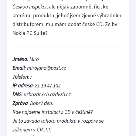
Českou Inspekci
, ale nějak zapomněl říci, ke
kterému produktu, jehož jsem zjevně výhradním
distributorem, mu mám dodat české CD. Že by
Nokia PC Suite?
Jméno
: Miro
Email
: mirojana@post.cz
Telefon
: /
IP adresa
: 81.19.47.102
DNS
: vzbazdexch.azdvzb.cz
Zpráva
: Dobrý den.
Kde najdeme instalaci z CD v češtině?
Je to závada tohoto produktu v rozpore se
zákonem v ČR.!!!!!