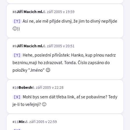
Jiří Macich ml.
6. září 2005 v 19:59
#8
Asi ne, ale mě přijde divný, že jim to divný nepřijde
[7]
🙂))
Jiří Macich ml.
6. září 2005 v 20:51
#9
Hehe, poslední přírůstek: Hanko, kup plnou nadrz
[7]
bezninu,maji ho zdrazovat. Tonda. Číslo zapsáno do
položky "Jméno" 😉
Bobesh
6. září 2005 v 22:28
#10
Mohl bys sem dát třeba link, ať se pobavíme? Tedy
[9]
je-li to veřejný? 🙂
Mir.
6. září 2005 v 22:59
#11