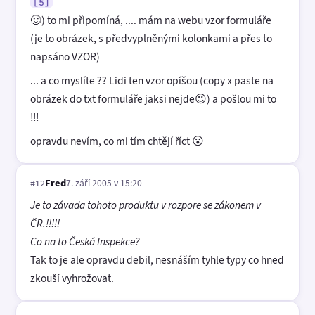
[5]
🙂) to mi připomíná, .... mám na webu vzor formuláře
(je to obrázek, s předvyplněnými kolonkami a přes to
napsáno VZOR)
... a co myslíte ?? Lidi ten vzor opíšou (copy x paste na
obrázek do txt formuláře jaksi nejde😉) a pošlou mi to
!!!
opravdu nevím, co mi tím chtějí říct 😮
Fred
7. září 2005 v 15:20
#12
Je to závada tohoto produktu v rozpore se zákonem v
ČR.!!!!!
Co na to Česká Inspekce?
Tak to je ale opravdu debil, nesnáším tyhle typy co hned
zkouší vyhrožovat.