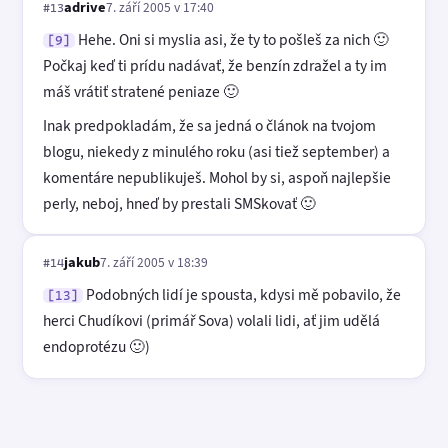
adrive
7. září 2005 v 17:40
#13
Hehe. Oni si myslia asi, že ty to pošleš za nich 🙂
[9]
Počkaj keď ti prídu nadávať, že benzín zdražel a ty im
máš vrátiť stratené peniaze 🙂
Inak predpokladám, že sa jedná o článok na tvojom
blogu, niekedy z minulého roku (asi tiež september) a
komentáre nepublikuješ. Mohol by si, aspoň najlepšie
perly, neboj, hneď by prestali SMSkovať 🙂
jakub
7. září 2005 v 18:39
#14
Podobných lidí je spousta, kdysi mě pobavilo, že
[13]
herci Chudíkovi (primář Sova) volali lidi, ať jim udělá
endoprotézu 🙂)