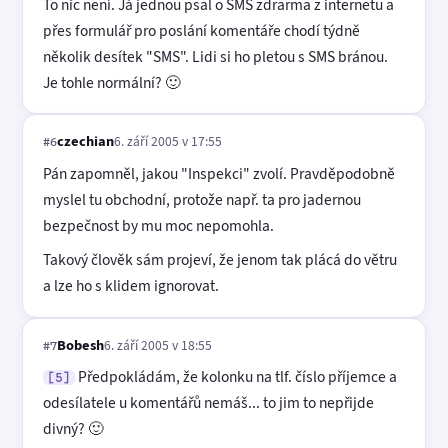
To nic není. Já jednou psal o SMS zdrarma z internetu a
přes formulář pro poslání komentáře chodí týdně
několik desítek "SMS". Lidi si ho pletou s SMS bránou.
Je tohle normální? 🙂
czechian
6. září 2005 v 17:55
#6
Pán zapomněl, jakou "Inspekci" zvolí. Pravděpodobně
myslel tu obchodní, protože např. ta pro jadernou
bezpečnost by mu moc nepomohla.
Takový člověk sám projeví, že jenom tak plácá do větru
a lze ho s klidem ignorovat.
Bobesh
6. září 2005 v 18:55
#7
Předpokládám, že kolonku na tlf. číslo příjemce a
[5]
odesílatele u komentářů nemáš... to jim to nepřijde
divný? 🙂