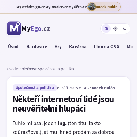
MyWebdesign.cz
MyInvoice.cz
MyÚčto.cz
Radek Hulán
My
Ego
.cz
Úvod
Hardware
Hry
Kavárna
Linux a OS X
Micr
Úvod
›
Společnost
›
Společnost a politika
Společnost a politika
6. září 2005 v 14:25
Radek Hulán
Někteří internetoví lidé jsou
neuvěřitelní hlupáci
Tuhle mi psal jeden
Ing.
(ten titul takto
zdůrazňoval), ať mu ihned prodám za dobrou