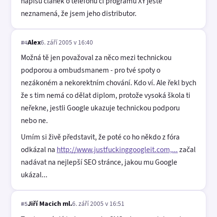
napíšu článek o telefonu či programu XY ještě
neznamená, že jsem jeho distributor.
Alex
6. září 2005 v 16:40
#4
Možná tě jen považoval za něco mezi technickou
podporou a ombudsmanem - pro tvé spoty o
nezákoném a nekorektním chování. Kdo ví. Ale řekl bych
že s tim nemá co dělat diplom, protože vysoká škola ti
neřekne, jestli Google ukazuje technickou podporu
nebo ne.
Umím si živě představit, že poté co ho někdo z fóra
odkázal na
http://www.justfuckinggoogleit.com,...
začal
nadávat na nejlepší SEO stránce, jakou mu Google
ukázal...
Jiří Macich ml.
6. září 2005 v 16:51
#5