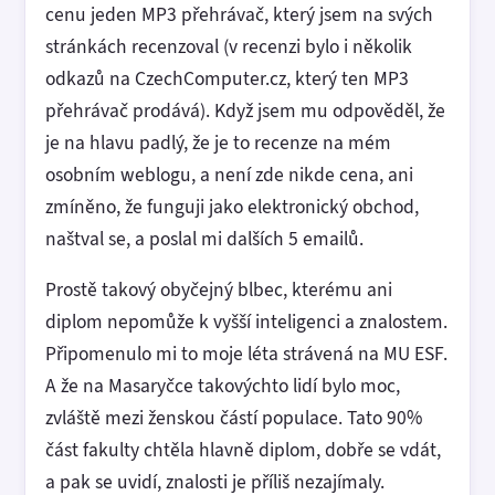
cenu jeden MP3 přehrávač, který jsem na svých
stránkách recenzoval (v recenzi bylo i několik
odkazů na CzechComputer.cz, který ten MP3
přehrávač prodává). Když jsem mu odpověděl, že
je na hlavu padlý, že je to recenze na mém
osobním weblogu, a není zde nikde cena, ani
zmíněno, že funguji jako elektronický obchod,
naštval se, a poslal mi dalších 5 emailů.
Prostě takový obyčejný blbec, kterému ani
diplom nepomůže k vyšší inteligenci a znalostem.
Připomenulo mi to moje léta strávená na MU ESF.
A že na Masaryčce takovýchto lidí bylo moc,
zvláště mezi ženskou částí populace. Tato 90%
část fakulty chtěla hlavně diplom, dobře se vdát,
a pak se uvidí, znalosti je příliš nezajímaly.