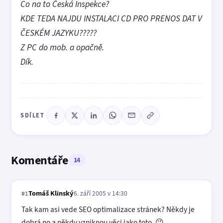
Co na to Česká Inspekce?
KDE TEDA NAJDU INSTALACI CD PRO PRENOS DAT V
ČESKÉM JAZYKU?????
Z PC do mob. a opačně.
Dík.
SDÍLET
Komentáře
14
Tomáš Klinský
6. září 2005 v 14:30
#1
Tak kam asi vede SEO optimalizace stránek? Někdy je
dobrá no a někdy vzniknou věci jako toto. 😉