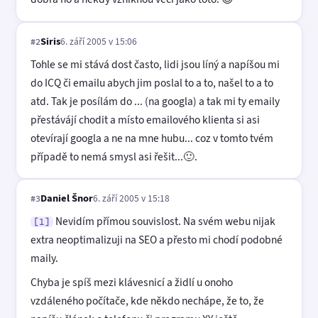
Siris
6. září 2005 v 15:06
#2
Tohle se mi stává dost často, lidi jsou líný a napíšou mi
do ICQ či emailu abych jim poslal to a to, našel to a to
atd. Tak je posílám do ... (na googla) a tak mi ty emaily
přestávájí chodit a místo emailového klienta si asi
otevírají googla a ne na mne hubu... coz v tomto tvém
případě to nemá smysl asi řešit...🙂.
Daniel Šnor
6. září 2005 v 15:18
#3
Nevidím přímou souvislost. Na svém webu nijak
[1]
extra neoptimalizuji na SEO a přesto mi chodí podobné
maily.
Chyba je spíš mezi klávesnicí a židlí u onoho
vzdáleného počítače, kde někdo nechápe, že to, že