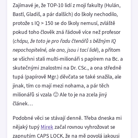
Zajímavé je, že TOP-10 lidí z mojí fakulty (Hulán,
Bastl, Gladiš, a pár dalších) do školy nechodilo,
protože s IQ > 150 se do školy nemusí, zvláště
pokud toho člověk zná řádově více než profesor
(
chápu, že toto je pro řadu čtenářů s běžným IQ
nepochopitelné, ale ano, jsou i tací lidé
), a přitom
se všichni stali multi-milionáři s papírem na Bc. a
skutečnými znalostmi na Dr. CSc., a ona středně
tupá (papírově Mgr.) děvčata se také snažila, ale
jinak, tím co mají mezi nohama, a pár těch
milionářů si vzala 🙂 Ale to je na zcela jiný
článek…
Podobné věci se stávají denně. Třeba dneska mi
nějaký tupý
Mirek
začal rovnou vyhrožovat se
zapnutým CAPS LOCK, že na mě povolá jakousi