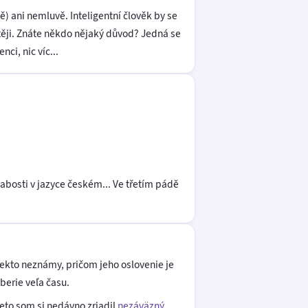
) ani nemluvě. Inteligentní člověk by se
těji. Znáte někdo nějaký důvod? Jedná se
ci, nic víc...
abosti v jazyce českém... Ve třetím pádě
niekto neznámy, pričom jeho oslovenie je
erie veľa času.
reto som si nedávno zriadil
nezáväzný