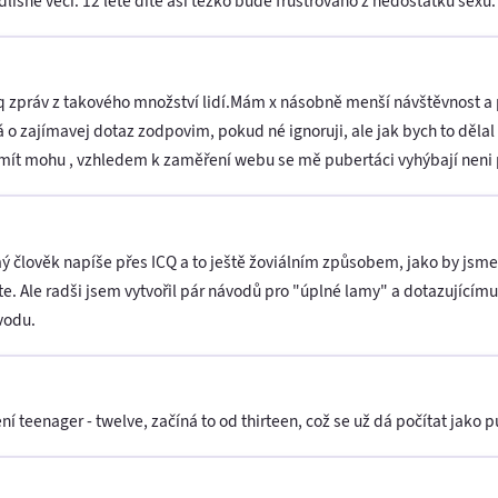
lišné věci. 12 leté dítě asi těžko bude frustrováno z nedostatku sexu. 
icq zpráv z takového množství lidí.Mám x násobně menší návštěvnost a
o zajímavej dotaz zodpovim, pokud né ignoruji, ale jak bych to dělal
mít mohu , vzhledem k zaměření webu se mě pubertáci vyhýbají neni 
 člověk napíše přes ICQ a to ještě žoviálním způsobem, jako by jsme 
e. Ale radši jsem vytvořil pár návodů pro "úplné lamy" a dotazujícím
vodu.
ní teenager - twelve, začíná to od thirteen, což se už dá počítat jako p