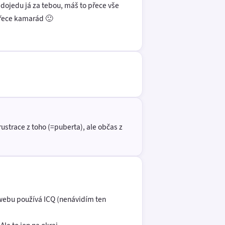
 dojedu já za tebou, máš to přece vše
 přece kamarád 🙂
rustrace z toho (=puberta), ale občas z
o webu používá ICQ (nenávidím ten