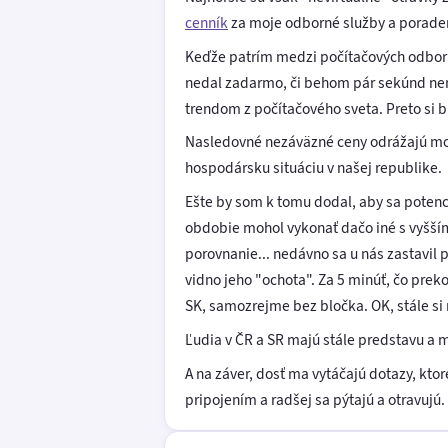
cenník
za moje odborné služby a poraden
Keďže patrím medzi počítačových odborník
nedal zadarmo, či behom pár sekúnd nen
trendom z počítačového sveta. Preto si 
Nasledovné nezáväzné ceny odrážajú mo
hospodársku situáciu v našej republike.
Ešte by som k tomu dodal, aby sa potenc
obdobie mohol vykonať dačo iné s vyšším 
porovnanie... nedávno sa u nás zastavil 
vidno jeho "ochota". Za 5 minúť, čo prekon
SK, samozrejme bez bločka. OK, stále si 
Ľudia v ČR a SR majú stále predstavu a m
A na záver, dosť ma vytáčajú dotazy, k
pripojením a radšej sa pýtajú a otravujú.