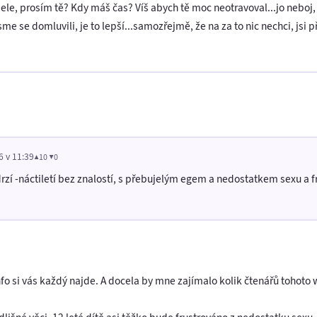
Hele, prosím tě? Kdy máš čas? Víš abych tě moc neotravoval...jo neboj,
jsme se domluvili, je to lepší...samozřejmě, že na za to nic nechci, jsi
6 v 11:39
▲10 ▼0
drzí -náctiletí bez znalostí, s přebujelým egem a nedostatkem sexu a f
info si vás každý najde. A docela by mne zajímalo kolik čtenářů tohot