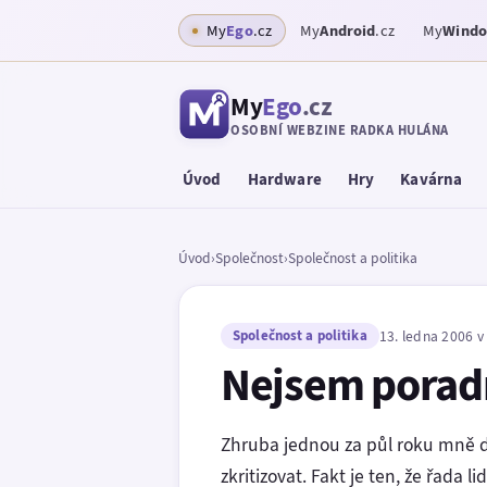
My
Ego
.cz
My
Android
.cz
My
Wind
My
Ego
.cz
OSOBNÍ WEBZINE RADKA HULÁNA
Úvod
Hardware
Hry
Kavárna
Úvod
›
Společnost
›
Společnost a politika
Společnost a politika
13. ledna 2006 v
Nejsem porad
Zhruba jednou za půl roku mně d
zkritizovat. Fakt je ten, že řada l