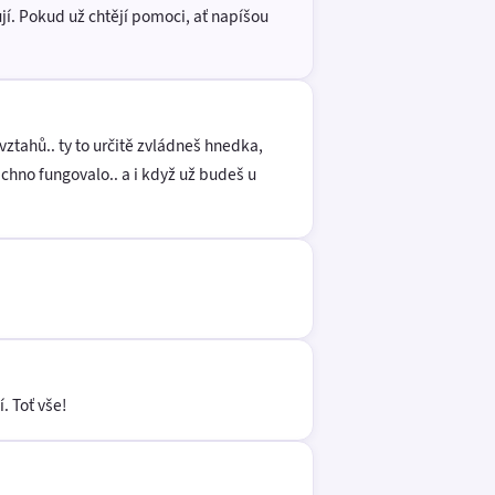
ují. Pokud už chtějí pomoci, ať napíšou
ztahů.. ty to určitě zvládneš hnedka,
chno fungovalo.. a i když už budeš u
. Toť vše!