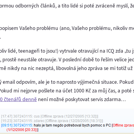
ou odborných článků, a tito lidé si poté zvráceně myslí, že
popisem Vašeho problému (ano, Vašeho problému, nikoliv mé
.
koliv lidé, teenageři to jsou!) vytrvale otravující na ICQ zda „t
 prostě neustále otravuje. V poslední době to řeším velice je
mě nikdy na nic nezeptá, libovolná jeho zpráva se mi totiž už
ký email odpovím, ale je to naprosto výjimečná situace. Pokud
kud mi nejprve pošlete na účet 1000 Kč za můj čas, a poté 
00 čtenářů denně
není možné poskytovat servis zdarma…