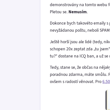
demonstrovány na tomto webu form
Pletou se.
Nemusím
.
Dokonce bych takovéto emaily s 
nevyžádanou poštu, neboli SPAM
Ještě horší jsou ale lidé (tedy, ni
schopen 20x zeptat zda „tu jsem“,
tu?“ dostane na ICQ ban, a už se 
Tedy, stane se, že občas na něja
poradnou zdarma, máte smůlu. Po
ovšem s radostí věnovat. Pro
6.5