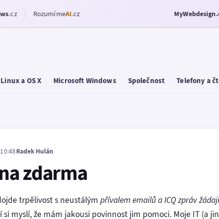
ows
.cz
Rozumíme
AI
.cz
MyWebdesign.
Linux a OS X
Microsoft Windows
Společnost
Telefony a č
 10:48
Radek Hulán
na zdarma
ojde trpělivost s neustálým
přívalem emailů a ICQ zpráv žáda
idí si myslí, že mám jakousi povinnost jim pomoci. Moje IT (a ji