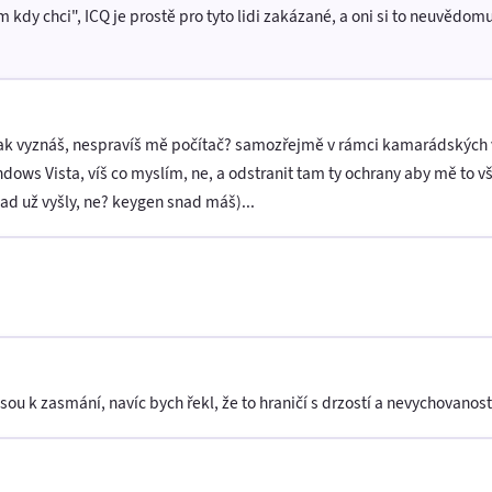
 kdy chci", ICQ je prostě pro tyto lidi zakázané, a oni si to neuvědom
 tak vyznáš, nespravíš mě počítač? samozřejmě v rámci kamarádských v
dows Vista, víš co myslím, ne, a odstranit tam ty ochrany aby mě to vš
ad už vyšly, ne? keygen snad máš)...
ou k zasmání, navíc bych řekl, že to hraničí s drzostí a nevychovaností