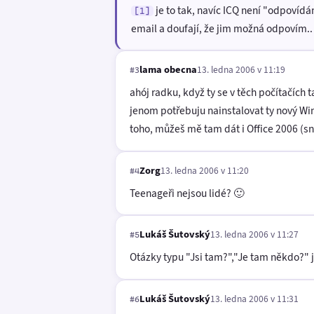
je to tak, navíc ICQ není "odpovídám
[1]
email a doufají, že jim možná odpovím..
lama obecna
13. ledna 2006 v 11:19
#3
ahój radku, když ty se v těch počítačích
jenom potřebuju nainstalovat ty nový Win
toho, můžeš mě tam dát i Office 2006 (sn
Zorg
13. ledna 2006 v 11:20
#4
Teenageři nejsou lidé? 🙂
Lukáš Šutovský
13. ledna 2006 v 11:27
#5
Otázky typu "Jsi tam?","Je tam někdo?" js
Lukáš Šutovský
13. ledna 2006 v 11:31
#6