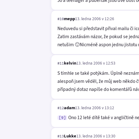
Jo a teenager a puberťák jsou dvě dost od
mepp
13. ledna 2006 v 12:26
#10
Neduvedu si představit přival mailu či 
Zatim zastávám názor, že pokud se jedná 
netušim 🙂Nicméně aspon jednu jistotu 
kelvin
13. ledna 2006 v 12:53
#11
S tímhle se také potýkám. Úplně neznámý
alespoň jsem věděl, že můj web někdo čt
případný dotaz napíše do komentářů ná
adam
13. ledna 2006 v 13:12
#12
Ono 12 leté dítě také v angličtině ne
[9]
Lukke
13. ledna 2006 v 13:30
#13