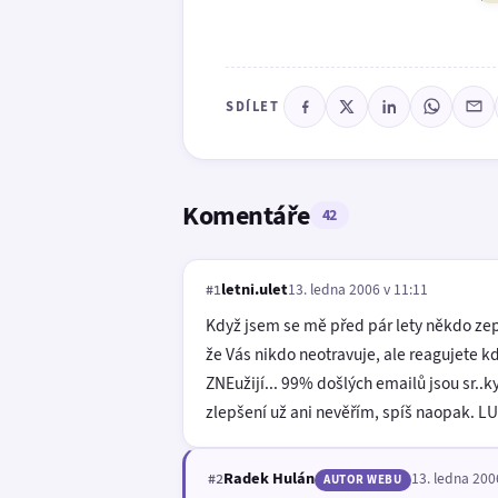
SDÍLET
Komentáře
42
letni.ulet
13. ledna 2006 v 11:11
#1
Když jsem se mě před pár lety někdo zept
že Vás nikdo neotravuje, ale reagujete k
ZNEužijí... 99% došlých emailů jsou sr..
zlepšení už ani nevěřím, spíš naopak. LU
Radek Hulán
13. ledna 200
#2
AUTOR WEBU