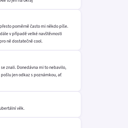
Ale to jen na okraj
 přesto poměrně často mi někdo píše.
 dále v případě velké navštěvnosti
pro ně dostatečně cool.
se znali. Donedávna mi to nebavilo,
u pošlu jen odkaz s poznámkou, ať
ubertální věk.