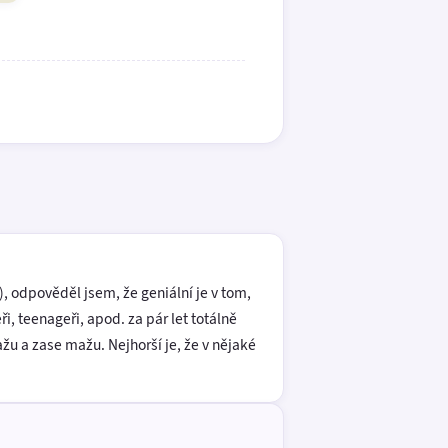
, odpověděl jsem, že geniální je v tom,
, teenageři, apod. za pár let totálně
žu a zase mažu. Nejhorší je, že v nějaké