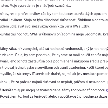
stvo. Moje vysvetlenie je snáď jednoznačné...
ov, resp. profesionálov, rád by som touto cestou všetkých upozornil,
alial lievikom. Stoja za tým dlhodobé skúsenosti, štúdium a obetov
budem udržiavať svoj nezáväzný cenník za SW a HW služby.
ju vlastnú hodnotu SW/HW úkonov s ohľadom na moje vedomosti, kva
iálny zákazník zamyslel, aké sú hodnotné vedomosti, aký je hodnotný 
ziskom. Ďalej by som podotkol, že by sme sa mali naučiť ceniť a najmä
plynár, jeho ochota zastaviť sa bola podmienená nákupom žrádla pre jeh
troloval jednu trysku a servítkom odstránil usadeninu, kvôli ktorej bol
myslíte, že sú ceny v IT servisoch drahé, najmä ak je v mestách pome
ienku, že za prácu a najmä duševnú sa neplatí, pričom si neuvedomujú
toré dokážem aj pri mojej neznalosti danej témy zodpovedať pomocou
g
 Považujem to, buď za lenivosť, alebo vypočítavosť, prípadne za drzos