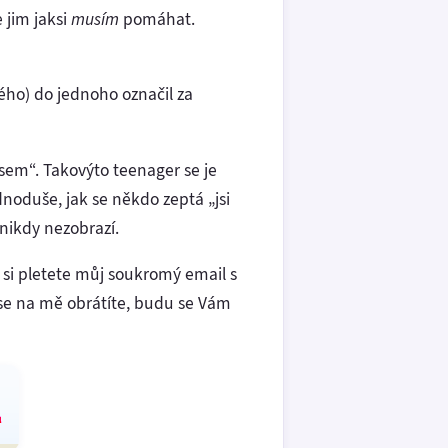
 jim jaksi
musím
pomáhat.
ho) do jednoho označil za
u jsem“. Takovýto teenager se je
dnoduše, jak se někdo zeptá „jsi
 nikdy nezobrazí.
 si pletete můj soukromý email s
se na mě obrátíte, budu se Vám