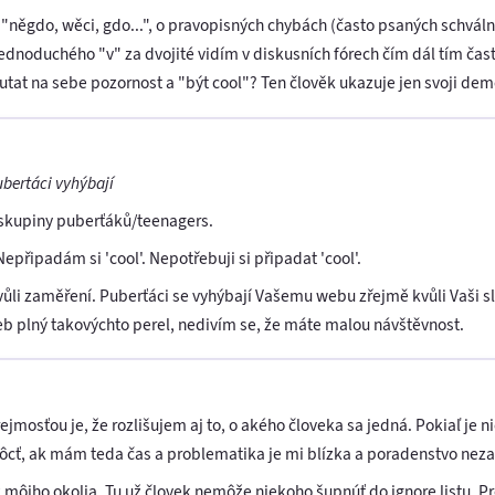
něgdo, wěci, gdo...", o pravopisných chybách (často psaných schválně
ednoduchého "v" za dvojité vidím v diskusních fórech čím dál tím čas
utat na sebe pozornost a "být cool"? Ten člověk ukazuje jen svoji demen
bertáci vyhýbají
 skupiny puberťáků/teenagers.
Nepřipadám si 'cool'. Nepotřebuji si připadat 'cool'.
li zaměření. Puberťáci se vyhýbají Vašemu webu zřejmě kvůli Vaši sl
web plný takovýchto perel, nedivím se, že máte malou návštěvnost.
jmosťou je, že rozlišujem aj to, o akého človeka sa jedná. Pokiaľ je 
cť, ak mám teda čas a problematika je mi blízka a poradenstvo nezab
z môjho okolia. Tu už človek nemôže niekoho šupnúť do ignore listu. P