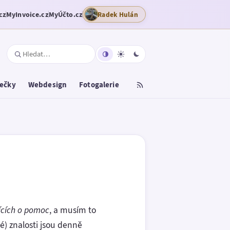
cz
MyInvoice.cz
MyÚčto.cz
Radek Hulán
tečky
Webdesign
Fotogalerie
jících o pomoc
, a musím to
né) znalosti jsou denně