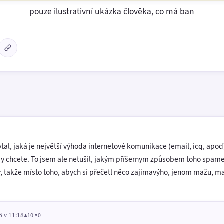
pouze ilustrativní ukázka člověka, co má ban
al, jaká je největší výhoda internetové komunikace (email, icq, apod)
dy chcete. To jsem ale netušil, jakým příšernym způsobem toho spameři
ky, takže místo toho, abych si přečetl něco zajimavýho, jenom mažu, ma
6 v 11:18
▲10 ▼0