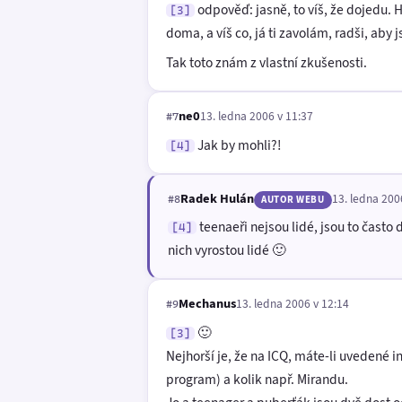
odpověď: jasně, to víš, že dojedu. 
[3]
doma, a víš co, já ti zavolám, radši, aby 
Tak toto znám z vlastní zkušenosti.
ne0
13. ledna 2006 v 11:37
#7
Jak by mohli?!
[4]
Radek Hulán
13. ledna 200
#8
AUTOR WEBU
teenaeři nejsou lidé, jsou to často 
[4]
nich vyrostou lidé 🙂
Mechanus
13. ledna 2006 v 12:14
#9
🙂
[3]
Nejhorší je, že na ICQ, máte-li uvedené 
program) a kolik např. Mirandu.