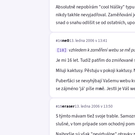
Absolutně nepobírám "cool hlášky" typu "
nikdy takhle nevyjadřoval. Zaměňování j
snad o snahu odlišit se od ostatních, upo
ne0
13. ledna 2006 v 13:41
#14
vzhledem k zaměření webu se mě pu
[10]
Je mi 16 let. Tudíž patřím do zmiňované
Miluji kaktusy. Pěstuju v pokoji kaktusy. 
Puberťáci se nevyhýbají Vašemu webu kvů
se zájméno 'já' píše m
n
ě. Jestli je Váš 
eraser
13. ledna 2006 v 13:50
#15
S týmto mávam tiež svoje trable. Samozre
slušné, v tom prípade som ochodný pomô
Najhoršie sú však "nevirtuálne" otravky 