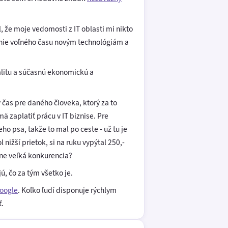
 že moje vedomosti z IT oblasti mi nikto
anie voľného času novým technológiám a
litu a súčasnú ekonomickú a
čas pre daného človeka, ktorý za to
 zaplatiť prácu v IT biznise. Pre
o psa, takže to mal po ceste - už tu je
 nižší prietok, si na ruku vypýtal 250,-
rne veľká konkurencia?
, čo za tým všetko je.
oogle
. Koľko ľudí disponuje rýchlym
ť.