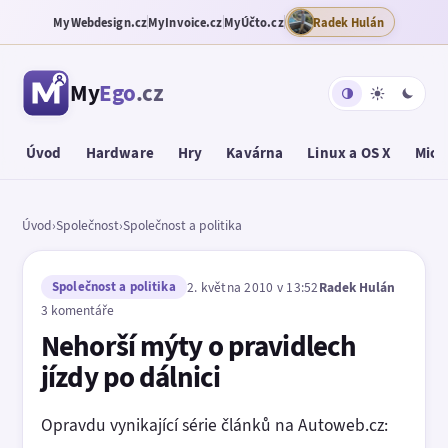
MyWebdesign.cz
MyInvoice.cz
MyÚčto.cz
Radek Hulán
My
Ego
.cz
Úvod
Hardware
Hry
Kavárna
Linux a OS X
Micr
Úvod
›
Společnost
›
Společnost a politika
Společnost a politika
2. května 2010 v 13:52
Radek Hulán
3 komentáře
Nehorší mýty o pravidlech
jízdy po dálnici
Opravdu vynikající série článků na Autoweb.cz: