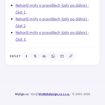
Nehorší mýty o pravidlech jízdy po dálnici -
část 1
.
Nehorší mýty o pravidlech jízdy po dálnici -
část 2
.
Nehorší mýty o pravidlech jízdy po dálnici -
část 3.
SDÍLET
MyEgo.cz
· Vyvíjí
MyWebdesign.cz s.r.o.
· © 2003–2026