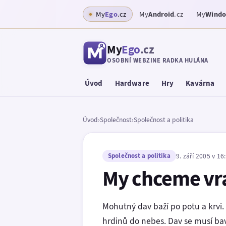
My
Ego
.cz
My
Android
.cz
My
Wind
My
Ego
.cz
OSOBNÍ WEBZINE RADKA HULÁNA
Úvod
Hardware
Hry
Kavárna
Úvod
›
Společnost
›
Společnost a politika
Společnost a politika
9. září 2005 v 16
My chceme vra
Mohutný dav baží po potu a krvi.
hrdinů do nebes. Dav se musí bavi