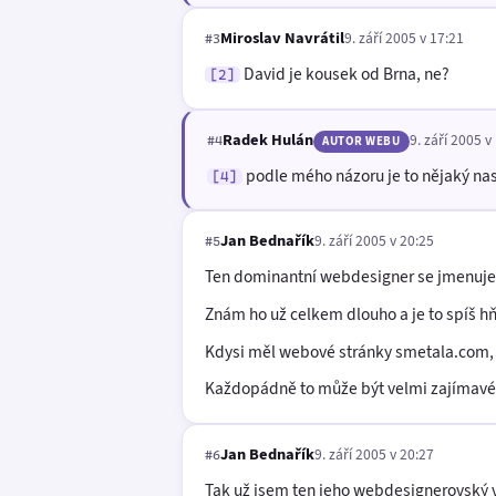
Miroslav Navrátil
9. září 2005 v 17:21
#3
David je kousek od Brna, ne?
[2]
Radek Hulán
9. září 2005 v
#4
AUTOR WEBU
podle mého názoru je to nějaký nas
[4]
Jan Bednařík
9. září 2005 v 20:25
#5
Ten dominantní webdesigner se jmenuje P
Znám ho už celkem dlouho a je to spíš 
Kdysi měl webové stránky smetala.com, al
Každopádně to může být velmi zajímavé, p
Jan Bednařík
9. září 2005 v 20:27
#6
Tak už jsem ten jeho webdesignerovský 