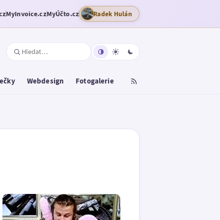
cz
MyInvoice.cz
MyÚčto.cz
Radek Hulán
tečky
Webdesign
Fotogalerie