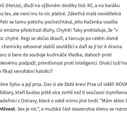
rů (Honza), dluží na výživném desítky tisíc Kč, a na baráku
jako lev, ale není mu to nic platné. Zákeřná malá neviditelná
 Petr se tomu potichu pochechtává,
jeho
Kačenka vsadila
si smázne předchozí dluhy. Chytré! Taky prohlašuje, že "
v
moc chytré. Regi se občas zkouří, a tancuje po celém domě
chemicky odrovnat slabší soutěžící a daří se jí to! A drama
Hans si bere do souboje kudrnáče Vladka, slaboch proti
enému podpaží, primitivnost proti inteligenci. Diváci tuší ho
o říkají xenofobní katolíci?
me Sylvu a její prsa. Dav si ale žádá krev! Prsa už viděl! NOV
iátory, kteří budou ještě více zvrhlí než ti současní (nymfoma
kadeřnici z Ostravy, která o sobě mimo jiné tvrdí: "Mám sklon
htivost
. Sex je nic.", a mužská část osazenstva domu se rozr