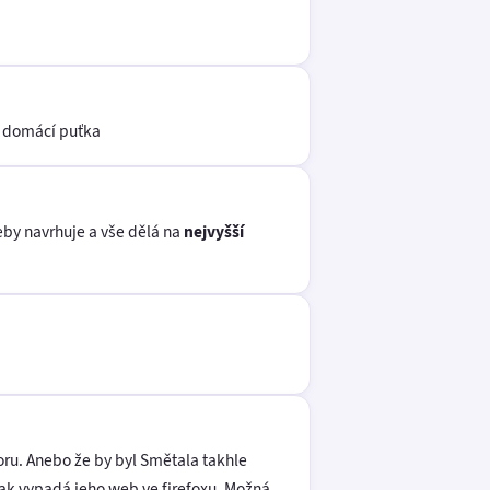
á domácí puťka
eby navrhuje a vše dělá na
nejvyšší
oru. Anebo že by byl Smětala takhle
 jak vypadá jeho web ve firefoxu. Možná