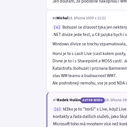
Jen doufám, že podobně nakopnou i WM 
Michal
18. března 2009 v 22:22
#6
Bohuzel se dravost tyka jen nekteryc
[4]
.NET divize jede fest, u C# jazyka bych i
Windows divize se trochu vzpamatovala,
Horsi je to s casti Live (cast kolem pos
Divne je to i s Sharepoint a MOSS casti. J
Katastrofa (bohuzel i priznana Balmerem)
stav WM teamu a budoucnost WM7.
Ale podrobneji nemohu, vse je pod NDA a 
Radek Hulán
18. března 20
#7
AUTOR WEBU
těžko je to "horší" s Live, když Li
[6]
kontakty a řada dalších služeb, jako Sky
Microsoft toho má mnohem více než konk