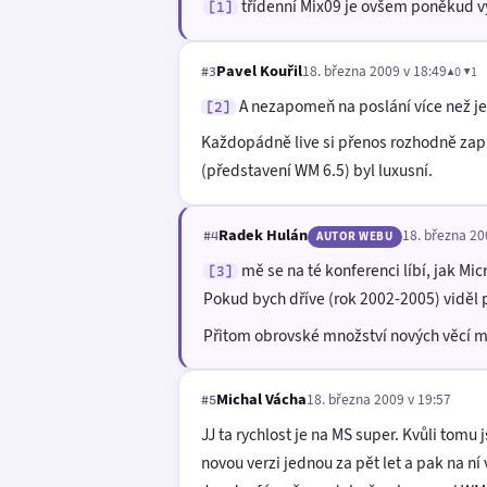
třídenní Mix09 je ovšem poněkud vý
[1]
Pavel Kouřil
18. března 2009 v 18:49
▲0 ▼1
#3
A nezapomeň na poslání více než je
[2]
Každopádně live si přenos rozhodně zapn
(představení WM 6.5) byl luxusní.
Radek Hulán
18. března 20
#4
AUTOR WEBU
mě se na té konferenci líbí, jak Mi
[3]
Pokud bych dříve (rok 2002-2005) viděl 
Přitom obrovské množství nových věcí m
Michal Vácha
18. března 2009 v 19:57
#5
JJ ta rychlost je na MS super. Kvůli tomu 
novou verzi jednou za pět let a pak na ní