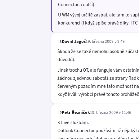
Connector a další).
U WM vývoj určitě zaspal, ale tam to sup
konkurencí (i když spíše právě díky HTC 
David Jagoš
19. března 2009 v 9:49
#8
Škoda že se také nemohu osobně zúčastnit
důvodů).
Jinak trochu OT, ale funguje vám ostatní
žádnou zjedvnou sabotáž ze strany Radk
červeným pozadím mne tato možnost napad
když kvůli výrobci právě tohoto prohlíže
Petr Řezníček
19. března 2009 v 11:46
#9
K Live službám.
Outlook Connector používám již nějaký t
Jen mám poslední dobou problém (od té d