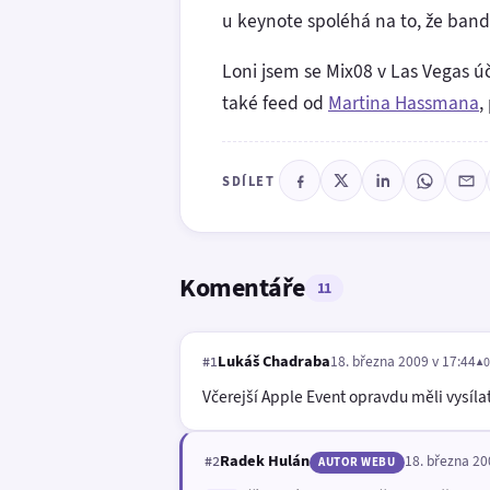
u keynote spoléhá na to, že banda
Loni jsem se Mix08 v Las Vegas ú
také feed od
Martina Hassmana
,
SDÍLET
Komentáře
11
Lukáš Chadraba
18. března 2009 v 17:44
▲0
#1
Včerejší Apple Event opravdu měli vysíl
Radek Hulán
18. března 20
#2
AUTOR WEBU