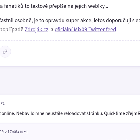
 fanatiků to textově přepíše na jejich webíky...
častnil osobně, je to opravdu super akce, letos doporučuji sl
 popřípadě
Zdroják.cz
, a
oficiální Mix09 Twitter feed
.
 ▼1
at online. Nebavilo mne neustále reloadovat stránku. Quicktime zřejm
09 v 17:46
▲10 ▼1