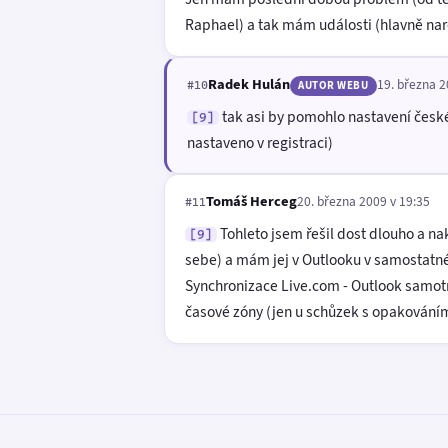
Raphael) a tak mám události (hlavně nar
Radek Hulán
19. března 2
#10
AUTOR WEBU
tak asi by pomohlo nastavení českého
[9]
nastaveno v registraci)
Tomáš Herceg
20. března 2009 v 19:35
#11
Tohleto jsem řešil dost dlouho a na
[9]
sebe) a mám jej v Outlooku v samostatn
Synchronizace Live.com - Outlook samotn
časové zóny (jen u schůzek s opakováním)