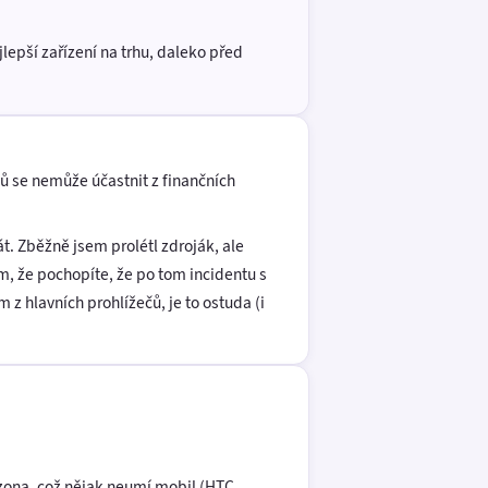
lepší zařízení na trhu, daleko před
tů se nemůže účastnit z finančních
t. Zběžně jsem prolétl zdroják, ale
, že pochopíte, že po tom incidentu s
 hlavních prohlížečů, je to ostuda (i
 zona, což nějak neumí mobil (HTC