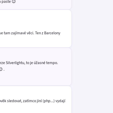
a paste 😉
e tam zajímavé věci. Ten z Barcelony
rze Silverlightu, to je úžasné tempo.
 .
věk sledovat, zatímco jiní (php...) vydají