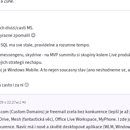
a Zune.
h divizi/casti MS.
 vyrazne zpomalil 😉
 SQL ma sve stale, pravidelne a rozumne tempo.
ty, messengeru, skydrive - na MVP summitu si skupiny kolem Live produ
ejich strategii nechapu.
 je Windows Mobile. A to nejen soucasny stav (ano neshodneme se, ale
casto i za ni 🙁
09 v 22:27
▲11 ▼0
ve.com (Custom Domains) je freemail zcela bez konkurence (lepší je až
Drive, Mesh (fantastická věc), Office Live Workspace, MyPhone. I zde 
urence. Navíc má i nové a skvělé desktopové aplikace (WLM, Windows 