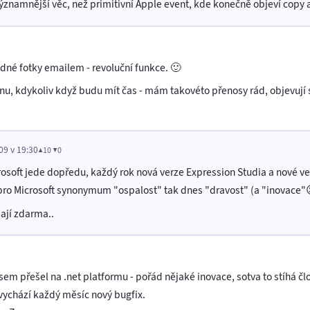
znamnější věc, než primitivní Apple event, kde konečně objeví copy 
dné fotky emailem - revoluční funkce. 🙂
u, kdykoliv když budu mít čas - mám takovéto přenosy rád, objevují s
09 v 19:30
▲10 ▼0
crosoft jede dopředu, každý rok nová verze Expression Studia a nové ve
pro Microsoft synonymum "ospalost" tak dnes "dravost" (a "inovace"
ají zdarma..
jsem přešel na .net platformu - pořád nějaké inovace, sotva to stíhá člo
 vychází každý měsíc nový bugfix.