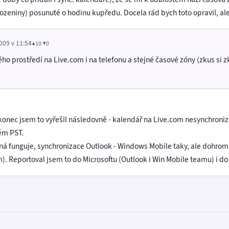
ozeniny) posunuté o hodinu kupředu. Docela rád bych toto opravil, al
009 v 11:54
▲10 ▼0
 prostředí na Live.com i na telefonu a stejné časové zóny (zkus si zko
konec jsem to vyřešil následovně - kalendář na Live.com nesynchroniz
ém PST.
á funguje, synchronizace Outlook - Windows Mobile taky, ale dohroma
. Reportoval jsem to do Microsoftu (Outlook i Win Mobile teamu) i do