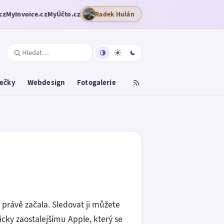
cz
MyInvoice.cz
MyÚčto.cz
Radek Hulán
tečky
Webdesign
Fotogalerie
právě začala. Sledovat ji můžete
gicky zaostalejšímu Apple, který se