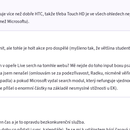
luje více než dobře HTC, takže třeba Touch HD je ve všech ohledech nej
než Microsoftu).
, ale tohle je holt akce pro dospělé (myšleno tak, že většina studen
m v opeře Live serch na tomhle webu? Mě nejde do toho input boxu psá
a jsem nenašel (omlouvám se za podezřívavost, Radku, nicméně věřím
la) a pokud Microsoft vydal search modul, který nefunguje vjednom z
če přišel o enormní částky na základě nesmyslné stížnosti u EK).
en čas a je to opravdu bezkonkurenční služba.
oby co přidali i sync. kalendáře), že se mi k událostem hází časová