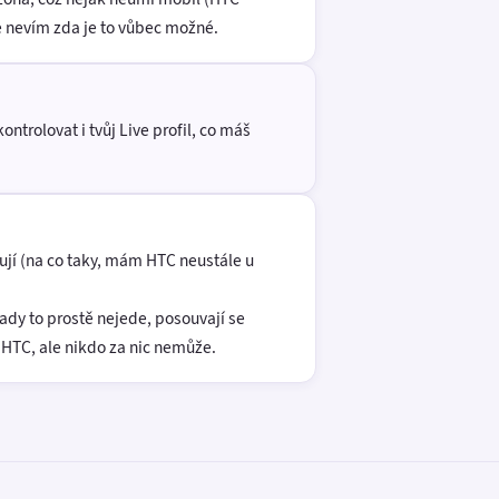
e nevím zda je to vůbec možné.
ntrolovat i tvůj Live profil, co máš
ují (na co taky, mám HTC neustále u
dy to prostě nejede, posouvají se
 HTC, ale nikdo za nic nemůže.