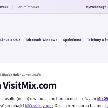
ows
.cz
Rozumíme
AI
.cz
MyWebdesign.
Linux a OS X
Microsoft Windows
Společnost
Telefony a č
:23
Radek Hulán
11 komentářů
a VisitMix.com
icrosoftu (nejen) o webu a jeho budoucnosti s názvem
Mix09
ávě probíhající
klíčové keynote
. Docela rozdíl oproti technolo