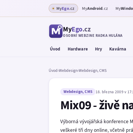
My
Ego
.cz
My
Android
.cz
My
Wind
My
Ego
.cz
OSOBNÍ WEBZINE RADKA HULÁNA
Úvod
Hardware
Hry
Kavárna
Úvod
›
Webdesign
›
Webdesign, CMS
Webdesign, CMS
18. března 2009 v 17
Mix09 - živě n
Výborná vývojářská konference M
veškeré tři dny online, včetně pr