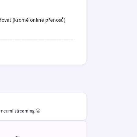
edovat (kromě online přenosů)
ě neumí streaming 🙂