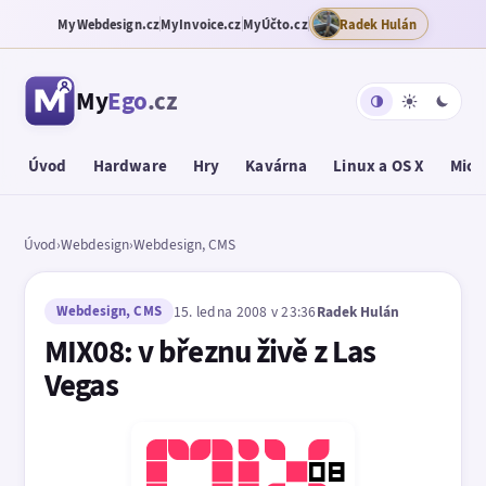
MyWebdesign.cz
MyInvoice.cz
MyÚčto.cz
Radek Hulán
My
Ego
.cz
Úvod
Hardware
Hry
Kavárna
Linux a OS X
Micr
Úvod
›
Webdesign
›
Webdesign, CMS
Webdesign, CMS
15. ledna 2008 v 23:36
Radek Hulán
MIX08: v březnu živě z Las
Vegas