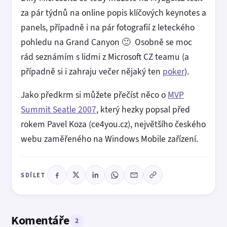
za pár týdnů na online popis klíčových keynotes a
panels, případně i na pár fotografií z leteckého
pohledu na Grand Canyon 🙂 Osobně se moc
rád seznámím s lidmi z Microsoft CZ teamu (a
případně si i zahraju večer nějaký ten
poker
).
Jako předkrm si můžete přečíst něco o
MVP
Summit Seatle 2007
, který hezky popsal před
rokem Pavel Koza (ce4you.cz), největšího českého
webu zaměřeného na Windows Mobile zařízení.
SDÍLET
Komentáře
2