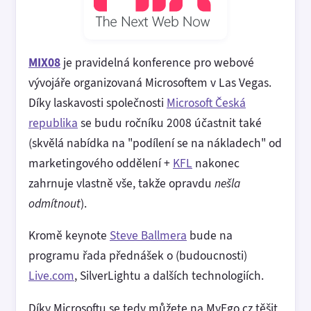
MIX08
je pravidelná konference pro webové
vývojáře organizovaná Microsoftem v Las Vegas.
Díky laskavosti společnosti
Microsoft Česká
republika
se budu ročníku 2008 účastnit také
(skvělá nabídka na "podílení se na nákladech" od
marketingového oddělení +
KFL
nakonec
zahrnuje vlastně vše, takže opravdu
nešla
odmítnout
).
Kromě keynote
Steve Ballmera
bude na
programu řada přednášek o (budoucnosti)
Live.com
, SilverLightu a dalších technologiích.
Díky Microsoftu se tedy můžete na MyEgo.cz těšit