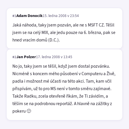
Adam Donocik
15. ledna 2008 v 23:54
#1
Jaká náhoda, taky jsem pozván, ale ne s MSFT CZ. Těšil
jsem se na celý MIX, ale jedu pouze na 6. března, pak se
hned vracím domů (D.C.).
Jan Polzer
17. ledna 2008 v 13:45
#2
No jo, taky jsem se těšil, když jsem dostal pozvánku.
Nicméně s koncem mého působení v Computeru a Živě,
padla i možnost mé účasti na této akci. Tam, kam včil
přispívám, už to pro MS není v tomto směru zajímavé.
Takže Radku, zcela otevřeně říkám, že Ti závidím, a
těším se na podrobnou reportáž. A hlavně na zážitky z
pokeru 🙂