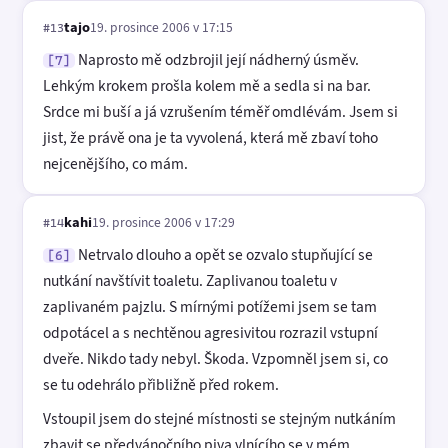
tajo
19. prosince 2006 v 17:15
#13
Naprosto mě odzbrojil její nádherný úsměv.
[7]
Lehkým krokem prošla kolem mě a sedla si na bar.
Srdce mi buší a já vzrušením téměř omdlévám. Jsem si
jist, že právě ona je ta vyvolená, která mě zbaví toho
nejcenějšího, co mám.
kahi
19. prosince 2006 v 17:29
#14
Netrvalo dlouho a opět se ozvalo stupňující se
[6]
nutkání navštívit toaletu. Zaplivanou toaletu v
zaplivaném pajzlu. S mírnými potížemi jsem se tam
odpotácel a s nechtěnou agresivitou rozrazil vstupní
dveře. Nikdo tady nebyl. Škoda. Vzpomněl jsem si, co
se tu odehrálo přibližně před rokem.
Vstoupil jsem do stejné místnosti se stejným nutkáním
zbavit se předvánočního piva vlnícího se v mém