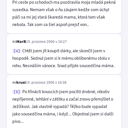
Pri ceste po schodoch ma pozdravila moja mladá pekná
susedka. Nemam však o ňu záujem kedže som úchyl
páči sa mi jej stará škaredá mama, ktorá tam však
nebola. Tak som sa šiel aspoň prejsť von..
MarB
19. prosince 2006 v 16:27
#5
Chtěl jsem jít koupit dárky, ale skončil jsem v
[4]
hospodě. Sednul jsem si k mému oblíbenému stolu v
rohu. Nesnáším vánoce. Snad přijde sousedčina máma.
kruxi
19. prosince 2006 v 16:38
#6
Po třinácti kouscích jsem pocítil drobné, nikoliv
[5]
nepříjemné, lehtání v zátilku a začal znovu přemýšlet o
Ježíškovi. Jak vlastně vypadá? Těžko bude vypadat
jako sousedčina máma, i když... Objednal jsem si další
pivo...