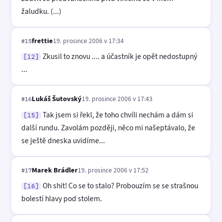
žaludku. (...)
frettie
19. prosince 2006 v 17:34
#15
Zkusil to znovu .... a účastník je opět nedostupný
[12]
...
Lukáš Šutovský
19. prosince 2006 v 17:43
#16
Tak jsem si řekl, že toho chvíli nechám a dám si
[15]
další rundu. Zavolám později, něco mi našeptávalo, že
se ještě dneska uvidíme...
Marek Brádler
19. prosince 2006 v 17:52
#17
Oh shit! Co se to stalo? Probouzím se se strašnou
[16]
bolestí hlavy pod stolem.