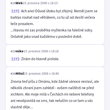
Web
19. prosince 2006 v 18:13
#18
Ach ano! Důvod útoku byl zřejmý. Neměl jsem se
[17]
bahlas rouhat nad větrákem, co tu už od desíti večera
teče proudem.
...hlavou mi zas proběhla myšlenka na falešné soby.
Ostatně jako snad každému v poslední době.
mike
19. prosince 2006 v 18:18
#19
Zírám do hlavně pistole.
[17]
Miloš
19. prosince 2006 v 18:46
#20
Zrovna teď píšu z Ománu, kde žádné vánoce neslaví, ale
několik zbraní jsem zahlédl - ovšem naštěstí ne před
xichtem. Ale moje milá v Čechách mi nebere telefony
ani neodpovídá na sms, tak netuším co se tam u vás
vlastně děje...