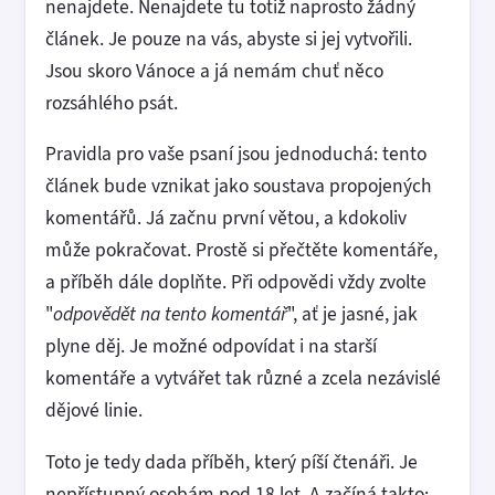
nenajdete. Nenajdete tu totiž naprosto žádný
článek. Je pouze na vás, abyste si jej vytvořili.
Jsou skoro Vánoce a já nemám chuť něco
rozsáhlého psát.
Pravidla pro vaše psaní jsou jednoduchá: tento
článek bude vznikat jako soustava propojených
komentářů. Já začnu první větou, a kdokoliv
může pokračovat. Prostě si přečtěte komentáře,
a příběh dále doplňte. Při odpovědi vždy zvolte
"
odpovědět na tento komentář
", ať je jasné, jak
plyne děj. Je možné odpovídat i na starší
komentáře a vytvářet tak různé a zcela nezávislé
dějové linie.
Toto je tedy dada příběh, který píší čtenáři. Je
nepřístupný osobám pod 18 let. A začíná takto: