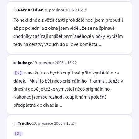
Petr Brádler
19. prosince 2006 v 16:19
#2
Po neklidné a z větší části probdělé noci jsem probudil
až po poledni a z okna jsem viděl, že se na špinavé
chodníky začínají snášet první sněhové vločky. Vyrážím
tedy na čerstvý vzduch do ulic velkoměsta...
kubago
19. prosince 2006 v 16:22
#3
a uvažuju co bych koupil své přítelkyni Adéle za
[2]
dárek. "Musí to být něco originálního" říkám si. Jenže v
dnešní době je težké vymyslet něco originálního.
Nakonec jsem se rozhodl koupit nám společné
předplatné do divadla...
Trudko
19. prosince 2006 v 16:24
#4
[2]