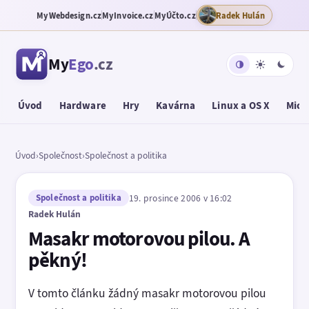
MyWebdesign.cz
MyInvoice.cz
MyÚčto.cz
Radek Hulán
My
Ego
.cz
Úvod
Hardware
Hry
Kavárna
Linux a OS X
Micr
Úvod
›
Společnost
›
Společnost a politika
Společnost a politika
19. prosince 2006 v 16:02
Radek Hulán
Masakr motorovou pilou. A
pěkný!
V tomto článku žádný masakr motorovou pilou