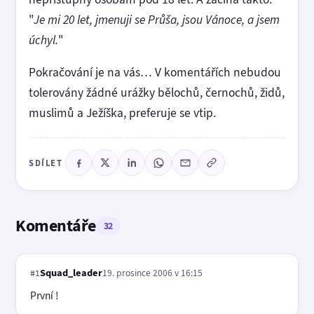
"
Je mi 20 let, jmenuji se Průša, jsou Vánoce, a jsem
úchyl.
"
Pokračování je na vás… V komentářích nebudou
tolerovány žádné urážky bělochů, černochů, židů,
muslimů a Ježíška, preferuje se vtip.
SDÍLET
Komentáře
32
Squad_leader
19. prosince 2006 v 16:15
#1
První !