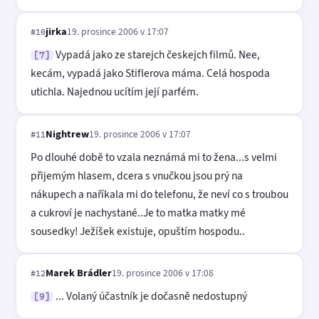
jirka
19. prosince 2006 v 17:07
#10
Vypadá jako ze starejch českejch filmů. Nee,
[7]
kecám, vypadá jako Stiflerova máma. Celá hospoda
utichla. Najednou ucítím její parfém.
Nightrew
19. prosince 2006 v 17:07
#11
Po dlouhé době to vzala neznámá mi to žena...s velmi
přijemým hlasem, dcera s vnučkou jsou prý na
nákupech a naříkala mi do telefonu, že neví co s troubou
a cukroví je nachystané..Je to matka matky mé
sousedky! Ježíšek existuje, opuštím hospodu..
Marek Brádler
19. prosince 2006 v 17:08
#12
... Volaný účastník je dočasně nedostupný
[9]