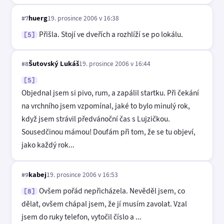
huerg
19. prosince 2006 v 16:38
#7
Přišla. Stojí ve dveřích a rozhlíží se po lokálu.
[5]
Šutovský Lukáš
19. prosince 2006 v 16:44
#8
[5]
Objednal jsem si pivo, rum, a zapálil startku. Při čekání
na vrchního jsem vzpomínal, jaké to bylo minulý rok,
když jsem strávil předvánoční čas s Lujzičkou.
Sousedčinou mámou! Doufám při tom, že se tu objeví,
jako každý rok...
kabej
19. prosince 2006 v 16:53
#9
Ovšem pořád nepřicházela. Nevěděl jsem, co
[8]
dělat, ovšem chápal jsem, že jí musím zavolat. Vzal
jsem do ruky telefon, vytočil číslo a ...