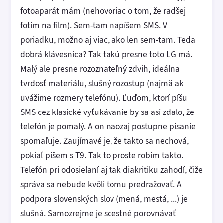
fotoaparát mám (nehovoriac o tom, že radšej
fotím na film). Sem-tam napíšem SMS. V
poriadku, možno aj viac, ako len sem-tam. Teda
dobrá klávesnica? Tak takú presne toto LG má.
Malý ale presne rozoznateľný zdvih, ideálna
tvrdosť materiálu, slušný rozostup (najmä ak
uvážime rozmery telefónu). Ľuďom, ktorí píšu
SMS cez klasické vyťukávanie by sa asi zdalo, že
telefón je pomalý. A on naozaj postupne písanie
spomaľuje. Zaujímavé je, že takto sa nechová,
pokiaľ píšem s T9. Tak to proste robím takto.
Telefón pri odosielaní aj tak diakritiku zahodí, čiže
správa sa nebude kvôli tomu predražovať. A
podpora slovenských slov (mená, mestá, ...) je
slušná. Samozrejme je scestné porovnávať