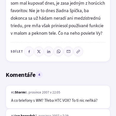
som mal kupovať dnes, je zasa jedným z horúcich
favoritov. Nie je to dnes žiadna špička, ba
dokonca sa už hádam neradí ani medzistrednú
triedu, pre mňa však priniesol používané funkcie
v malom a peknom tele. Čo na neho poviete Vy?
SDÍLET
Komentáře
4
Storm
6. prosince 2007 v 22:05
#1
A co telefony s WM? Třeba HTC VOX? To ti nic neřiká?
jan benedek
7. prosince 2007 v 7:29