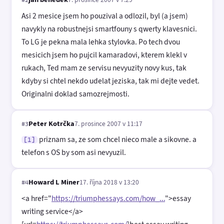
#2
Asi 2 mesice jsem ho pouzival a odlozil, byl (a jsem)
navykly na robustnejsi smartfouny s qwerty klavesnici.
To LG je pekna mala lehka stylovka. Po tech dvou
mesicich jsem ho pujcil kamaradovi, kterem klekl v
rukach, Ted mam ze servisu nevyuzity novy kus, tak
kdyby si chtel nekdo udelat jeziska, tak mi dejte vedet.
Originalni doklad samozrejmosti.
Peter Kotrčka
7. prosince 2007 v 11:17
#3
priznam sa, ze som chcel nieco male a sikovne. a
[1]
telefon s OS by som asi nevyuzil.
Howard L Miner
17. října 2018 v 13:20
#4
<a href="
https://triumphessays.com/how_...
">essay
writing service</a>