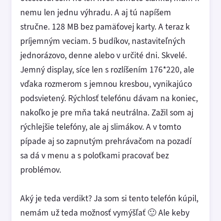
nemu len jednu výhradu. A aj tú napíšem
stručne. 128 MB bez pamäťovej karty. A teraz k
príjemným veciam. 5 budíkov, nastaviteľných
jednorázovo, denne alebo v určité dni. Skvelé.
Jemný display, síce len s rozlíšením 176*220, ale
vďaka rozmerom s jemnou kresbou, vynikajúco
podsvietený. Rýchlosť telefónu dávam na koniec,
nakoľko je pre mňa taká neutrálna. Zažil som aj
rýchlejšie telefóny, ale aj slimákov. A v tomto
pípade aj so zapnutým prehrávačom na pozadí
sa dá v menu a s poloťkami pracovať bez
problémov.
Aký je teda verdikt? Ja som si tento telefón kúpil,
nemám už teda možnosť vymýšľať 🙂 Ale keby