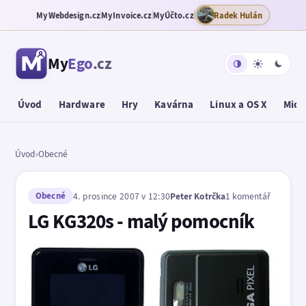
MyWebdesign.cz
MyInvoice.cz
MyÚčto.cz
Radek Hulán
My
Ego
.cz
Úvod
Hardware
Hry
Kavárna
Linux a OS X
Micr
Úvod
›
Obecné
Obecné
4. prosince 2007 v 12:30
Peter Kotrčka
1 komentář
LG KG320s - malý pomocník