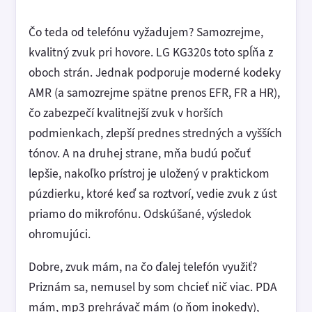
Čo teda od telefónu vyžadujem? Samozrejme,
kvalitný zvuk pri hovore. LG KG320s toto spĺňa z
oboch strán. Jednak podporuje moderné kodeky
AMR (a samozrejme spätne prenos EFR, FR a HR),
čo zabezpečí kvalitnejší zvuk v horších
podmienkach, zlepší prednes stredných a vyšších
tónov. A na druhej strane, mňa budú počuť
lepšie, nakoľko prístroj je uložený v praktickom
púzdierku, ktoré keď sa roztvorí, vedie zvuk z úst
priamo do mikrofónu. Odskúšané, výsledok
ohromujúci.
Dobre, zvuk mám, na čo ďalej telefón využiť?
Priznám sa, nemusel by som chcieť nič viac. PDA
mám, mp3 prehrávač mám (o ňom inokedy),