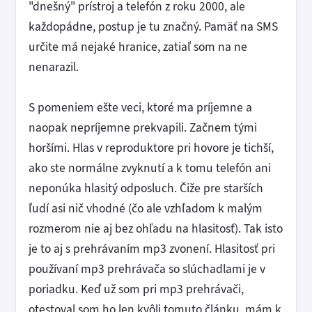
"dnešný" prístroj a telefón z roku 2000, ale
každopádne, postup je tu značný. Pamäť na SMS
určite má nejaké hranice, zatiaľ som na ne
nenarazil.
S pomeniem ešte veci, ktoré ma príjemne a
naopak nepríjemne prekvapili. Začnem tými
horšími. Hlas v reproduktore pri hovore je tichší,
ako ste normálne zvyknutí a k tomu telefón ani
neponúka hlasitý odposluch. Čiže pre starších
ľudí asi nič vhodné (čo ale vzhľadom k malým
rozmerom nie aj bez ohľadu na hlasitosť). Tak isto
je to aj s prehrávaním mp3 zvonení. Hlasitosť pri
používaní mp3 prehrávača so slúchadlami je v
poriadku. Keď už som pri mp3 prehrávači,
otestoval som ho len kvôli tomuto článku, mám k