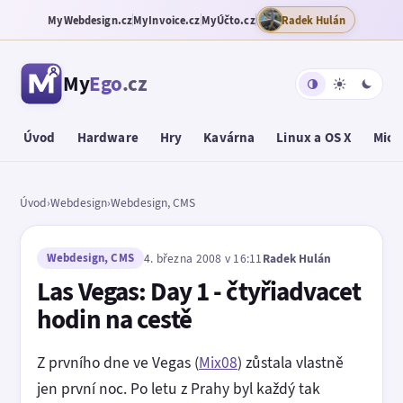
MyWebdesign.cz
MyInvoice.cz
MyÚčto.cz
Radek Hulán
My
Ego
.cz
Úvod
Hardware
Hry
Kavárna
Linux a OS X
Micr
Úvod
›
Webdesign
›
Webdesign, CMS
Webdesign, CMS
4. března 2008 v 16:11
Radek Hulán
Las Vegas: Day 1 - čtyřiadvacet
hodin na cestě
Z prvního dne ve Vegas (
Mix08
) zůstala vlastně
jen první noc. Po letu z Prahy byl každý tak