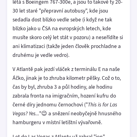
létá s Boeingem 767-300e, a jsou to takové ty 20-
30 let staré "přepravní autobusy", kde jsou
sedadla dost blízko vedle sebe (i když ne tak
blízko jako u ČSA na evropských letech, kde
musíte skoro celý let stát v pozoru) a neseřídíte si
ani klimatizaci (takže jeden člověk prochladne a
druhému je vedle vedro).
V Atlantě pak jezdí vláček z terminálu E na naše
Áčko, jinak je to zhruba kilometr pěšky. Což o to,
čas by byl, zhruba 3 a půl hodiny, ale hodinu
zabrala fronta na imigračním, hození kufru do
černé díry jednomu černochovi ("
This is for Las
Vegas? Yes...
"😉 a snězení neobyčejně hnusného
hamburgeru v místní letištní vývařovně.
Let do Las Vegas z Atlanty už zabral "jen"