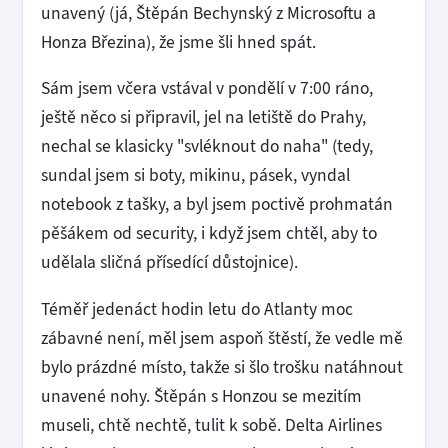
unavený (já, Štěpán Bechynský z Microsoftu a
Honza Březina), že jsme šli hned spát.
Sám jsem včera vstával v pondělí v 7:00 ráno,
ještě něco si připravil, jel na letiště do Prahy,
nechal se klasicky "svléknout do naha" (tedy,
sundal jsem si boty, mikinu, pásek, vyndal
notebook z tašky, a byl jsem poctivě prohmatán
pěšákem od security, i když jsem chtěl, aby to
udělala sličná přísedící důstojnice).
Téměř jedenáct hodin letu do Atlanty moc
zábavné není, měl jsem aspoň štěstí, že vedle mě
bylo prázdné místo, takže si šlo trošku natáhnout
unavené nohy. Štěpán s Honzou se mezitím
museli, chtě nechtě, tulit k sobě. Delta Airlines