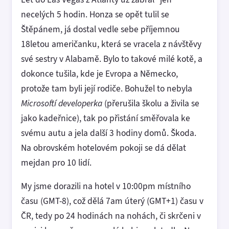
necelých 5 hodin. Honza se opět tulil se
Štěpánem, já dostal vedle sebe příjemnou
18letou američanku, která se vracela z návštěvy
své sestry v Alabamě. Bylo to takové milé kotě, a
dokonce tušila, kde je Evropa a Německo,
protože tam byli její rodiče. Bohužel to nebyla
Microsoftí developerka
(přerušila školu a živila se
jako kadeřnice), tak po přistání směřovala ke
svému autu a jela další 3 hodiny domů. Škoda.
Na obrovském hotelovém pokoji se dá dělat
mejdan pro 10 lidí.
My jsme dorazili na hotel v 10:00pm místního
času (GMT-8), což dělá 7am úterý (GMT+1) času v
ČR, tedy po 24 hodinách na nohách, či skrčeni v