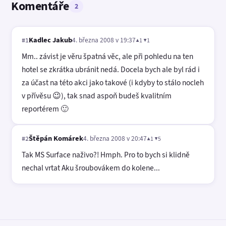
Komentáře
2
Kadlec Jakub
4. března 2008 v 19:37
▲1 ▼1
#1
Mm.. závist je věru špatná věc, ale při pohledu na ten
hotel se zkrátka ubránit nedá. Docela bych ale byl rád i
za účast na této akci jako takové (i kdyby to stálo nocleh
v přívěsu 😉), tak snad aspoň budeš kvalitním
reportérem 🙂
Štěpán Komárek
4. března 2008 v 20:47
▲1 ▼5
#2
Tak MS Surface naživo?! Hmph. Pro to bych si klidně
nechal vrtat Aku šroubovákem do kolene...