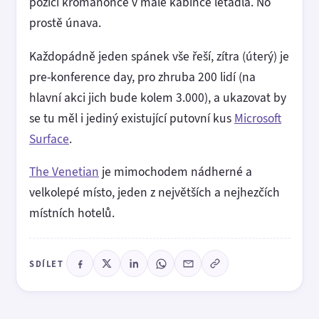
pozici kromaňonce v malé kabince letadla. No
prostě únava.
Každopádně jeden spánek vše řeší, zítra (úterý) je
pre-konference day, pro zhruba 200 lidí (na
hlavní akci jich bude kolem 3.000), a ukazovat by
se tu měl i jediný existující putovní kus
Microsoft
Surface
.
The Venetian
je mimochodem nádherné a
velkolepé místo, jeden z největších a nejhezčích
místních hotelů.
SDÍLET