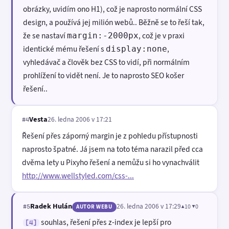
obrázky, uvidím ono H1), což je naprosto normální CSS
design, a používá jej milión webů.. Běžně se to řeší tak,
že se nastaví
, což je v praxi
margin:-2000px
identické mému řešení s
,
display:none
vyhledávač a člověk bez CSS to vidí, při normálním
prohlížení to vidět není. Je to naprosto SEO košer
řešení..
Vesta
26. ledna 2006 v 17:21
#4
Řešení přes záporný margin je z pohledu přístupnosti
naprosto špatné. Já jsem na toto téma narazil před cca
dvěma lety u Pixyho řešení a nemůžu si ho vynachválit
http://www.wellstyled.com/css-...
Radek Hulán
26. ledna 2006 v 17:29
▲10 ▼0
#5
AUTOR WEBU
souhlas, řešení přes z-index je lepší pro
[4]