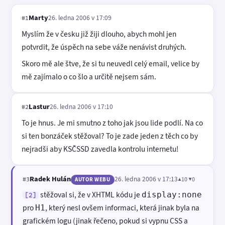
Marty
26. ledna 2006 v 17:09
#1
Myslím že v česku již žiji dlouho, abych mohl jen
potvrdit, že úspěch na sebe váže nenávist druhých.
Skoro mě ale štve, že si tu neuvedl celý email, velice by
mě zajímalo o co šlo a určitě nejsem sám.
Lastur
26. ledna 2006 v 17:10
#2
To je hnus. Je mi smutno z toho jak jsou lide podlí. Na co
si ten bonzáček stěžoval? To je zade jeden z těch co by
nejradši aby KSČSSD zavedla kontrolu internetu!
Radek Hulán
26. ledna 2006 v 17:13
▲10 ▼0
#3
AUTOR WEBU
stěžoval si, že v XHTML kódu je
display:none
[2]
pro
, který nesl ovšem informaci, která jinak byla na
H1
grafickém logu (jinak řečeno, pokud si vypnu CSS a