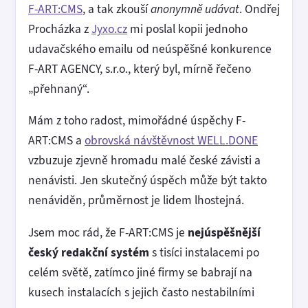
F-ART:CMS
, a tak zkouší
anonymně udávat
. Ondřej
Procházka z
Jyxo.cz
mi poslal kopii jednoho
udavačského emailu od neúspěšné konkurence
F-ART AGENCY, s.r.o., který byl, mírně řečeno
„přehnaný“.
Mám z toho radost, mimořádné úspěchy F-
ART:CMS a
obrovská návštěvnost WELL.DONE
vzbuzuje zjevně hromadu malé české závisti a
nenávisti. Jen skutečný úspěch může být takto
nenáviděn, průměrnost je lidem lhostejná.
Jsem moc rád, že F-ART:CMS je
nejúspěšnější
český redakční systém
s tisíci instalacemi po
celém světě, zatímco jiné firmy se babrají na
kusech instalacích s jejich často nestabilními