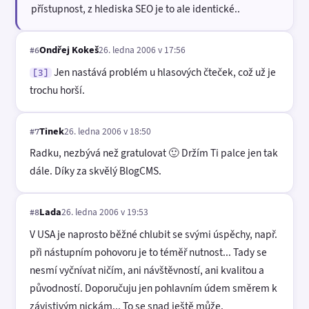
přístupnost, z hlediska SEO je to ale identické..
Ondřej Kokeš
26. ledna 2006 v 17:56
#6
Jen nastává problém u hlasových čteček, což už je
[3]
trochu horší.
Tinek
26. ledna 2006 v 18:50
#7
Radku, nezbývá než gratulovat 🙂 Držím Ti palce jen tak
dále. Díky za skvělý BlogCMS.
Lada
26. ledna 2006 v 19:53
#8
V USA je naprosto běžné chlubit se svými úspěchy, např.
při nástupním pohovoru je to téměř nutnost... Tady se
nesmí vyčnívat ničím, ani návštěvností, ani kvalitou a
původností. Doporučuju jen pohlavním údem směrem k
závistivým nickám... To se snad ještě může.