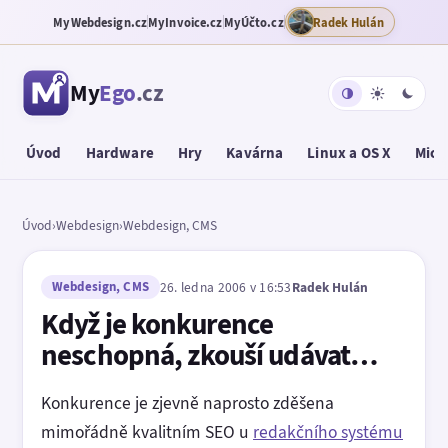
MyWebdesign.cz
MyInvoice.cz
MyÚčto.cz
Radek Hulán
My
Ego
.cz
Úvod
Hardware
Hry
Kavárna
Linux a OS X
Micr
Úvod
›
Webdesign
›
Webdesign, CMS
Webdesign, CMS
26. ledna 2006 v 16:53
Radek Hulán
Když je konkurence
neschopná, zkouší udávat…
Konkurence je zjevně naprosto zděšena
mimořádně kvalitním SEO u
redakčního systému