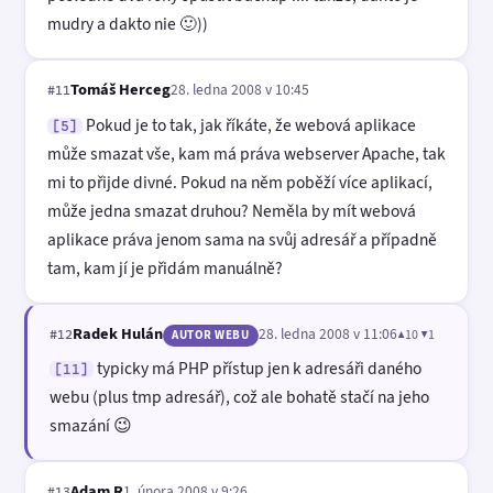
mudry a dakto nie 🙂))
Tomáš Herceg
28. ledna 2008 v 10:45
#11
Pokud je to tak, jak říkáte, že webová aplikace
[5]
může smazat vše, kam má práva webserver Apache, tak
mi to přijde divné. Pokud na něm poběží více aplikací,
může jedna smazat druhou? Neměla by mít webová
aplikace práva jenom sama na svůj adresář a případně
tam, kam jí je přidám manuálně?
Radek Hulán
28. ledna 2008 v 11:06
▲10 ▼1
#12
AUTOR WEBU
typicky má PHP přístup jen k adresáři daného
[11]
webu (plus tmp adresář), což ale bohatě stačí na jeho
smazání 😉
Adam R
1. února 2008 v 9:26
#13