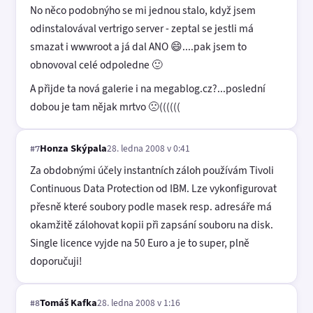
No něco podobnýho se mi jednou stalo, když jsem
odinstalovával vertrigo server - zeptal se jestli má
smazat i wwwroot a já dal ANO 😄....pak jsem to
obnovoval celé odpoledne 🙂
A přijde ta nová galerie i na megablog.cz?...poslední
dobou je tam nějak mrtvo 🙁((((((
Honza Skýpala
28. ledna 2008 v 0:41
#7
Za obdobnými účely instantních záloh používám Tivoli
Continuous Data Protection od IBM. Lze vykonfigurovat
přesně které soubory podle masek resp. adresáře má
okamžitě zálohovat kopii při zapsání souboru na disk.
Single licence vyjde na 50 Euro a je to super, plně
doporučuji!
Tomáš Kafka
28. ledna 2008 v 1:16
#8