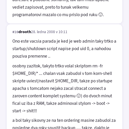
vediet zapisovat, preto to tunak velkemu
programatorovi mazalo co mu prislo pod ruku 🙂.
drooth
28. ledna 2008 v 10:11
#10
Ono este vacsia parada je ked je web admin taky trtko a
startup/shutdown script napise pod uid 0, a nahodou
pouziva premenne ..
osobny zazitok, takyto trtko volal skriptom rm -fr
$HOME_DIR/* ... chalan vsak zabudol v tom korn-shell
skripte uviest/nastavit $HOME_DIR, takze po startupe
apacha s tomcatom nejako zacal stracat connect a
zaroven content komplet systemu 🙂) do dvoch minut
fical uz iba z RAM, takze adminoval stylom -> boot ->
start -> shit!!!
a bol taky sikovny ze na ten ordering masine zabudol za
posledne dva roky spustit backup .... takze, dakto je