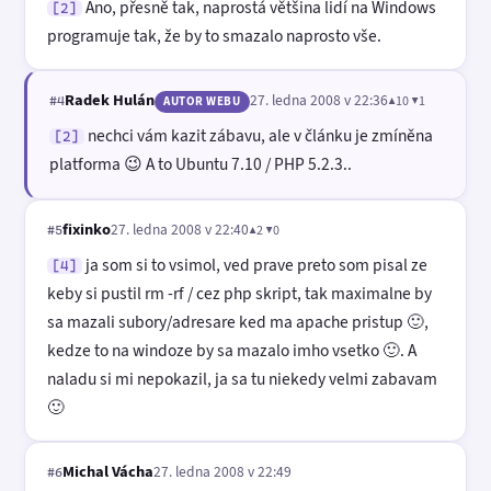
Ano, přesně tak, naprostá většina lidí na Windows
[2]
programuje tak, že by to smazalo naprosto vše.
Radek Hulán
27. ledna 2008 v 22:36
▲10 ▼1
#4
AUTOR WEBU
nechci vám kazit zábavu, ale v článku je zmíněna
[2]
platforma 😉 A to Ubuntu 7.10 / PHP 5.2.3..
fixinko
27. ledna 2008 v 22:40
▲2 ▼0
#5
ja som si to vsimol, ved prave preto som pisal ze
[4]
keby si pustil rm -rf / cez php skript, tak maximalne by
sa mazali subory/adresare ked ma apache pristup 🙂,
kedze to na windoze by sa mazalo imho vsetko 🙂. A
naladu si mi nepokazil, ja sa tu niekedy velmi zabavam
🙂
Michal Vácha
27. ledna 2008 v 22:49
#6