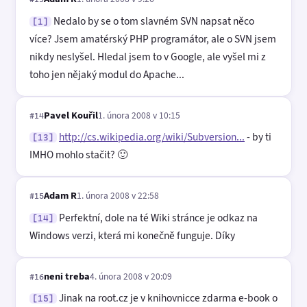
Nedalo by se o tom slavném SVN napsat něco
[1]
více? Jsem amatérský PHP programátor, ale o SVN jsem
nikdy neslyšel. Hledal jsem to v Google, ale vyšel mi z
toho jen nějaký modul do Apache...
Pavel Kouřil
1. února 2008 v 10:15
#14
http://cs.wikipedia.org/wiki/Subversion...
- by ti
[13]
IMHO mohlo stačit? 🙂
Adam R
1. února 2008 v 22:58
#15
Perfektní, dole na té Wiki stránce je odkaz na
[14]
Windows verzi, která mi konečně funguje. Díky
neni treba
4. února 2008 v 20:09
#16
Jinak na root.cz je v knihovnicce zdarma e-book o
[15]