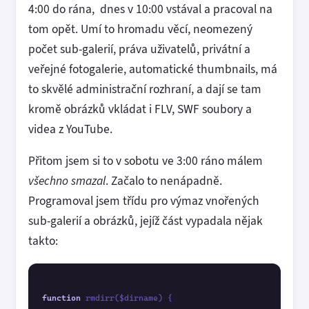
4:00 do rána, dnes v 10:00 vstával a pracoval na
tom opět. Umí to hromadu věcí, neomezený
počet sub-galerií, práva uživatelů, privátní a
veřejné fotogalerie, automatické thumbnails, má
to skvělé administrační rozhraní, a dají se tam
kromě obrázků vkládat i FLV, SWF soubory a
videa z YouTube.
Přitom jsem si to v sobotu ve 3:00 ráno málem
všechno smazal
. Začalo to nenápadně.
Programoval jsem třídu pro výmaz vnořených
sub-galerií a obrázků, jejíž část vypadala nějak
takto:
function
 rmdirr($dirname) {
