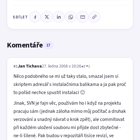
SDÍLET
Komentáře
17
Jan Tichava
27. ledna 2008 v 20:26
▲0 ▼1
#1
Něco podobného se mi už taky stalo, smazal jsem si
skriptem adresář s instalačnima balikama a ja pak proč
to pořád nechce spustit instalaci 🙂
Jinak, SVN je fajn věc, použivám ho i když na projektu
pracuju sám (jednak záloha mimo můj počítač a druhak
verzování a snadný návrat o krok zpět), ale commitovat
při každém uložení souboru mi přijde dost zbytečné -
ne-li šílené. Pak budou v repozitáři tisíce revizí, ve