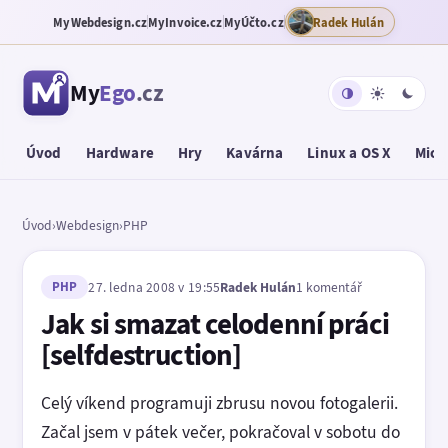
MyWebdesign.cz
MyInvoice.cz
MyÚčto.cz
Radek Hulán
My
Ego
.cz
Úvod
Hardware
Hry
Kavárna
Linux a OS X
Micr
Úvod
›
Webdesign
›
PHP
PHP
27. ledna 2008 v 19:55
Radek Hulán
1 komentář
Jak si smazat celodenní práci
[selfdestruction]
Celý víkend programuji zbrusu novou fotogalerii.
Začal jsem v pátek večer, pokračoval v sobotu do