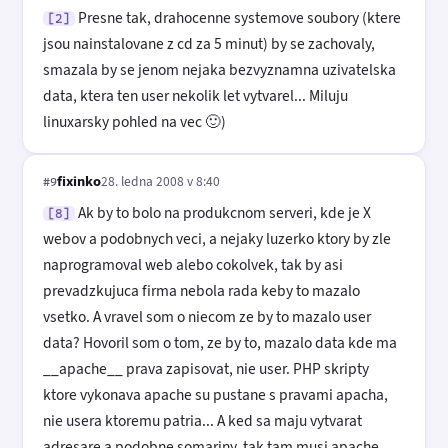
Presne tak, drahocenne systemove soubory (ktere
[2]
jsou nainstalovane z cd za 5 minut) by se zachovaly,
smazala by se jenom nejaka bezvyznamna uzivatelska
data, ktera ten user nekolik let vytvarel... Miluju
linuxarsky pohled na vec 🙂)
fixinko
28. ledna 2008 v 8:40
#9
Ak by to bolo na produkcnom serveri, kde je X
[8]
webov a podobnych veci, a nejaky luzerko ktory by zle
naprogramoval web alebo cokolvek, tak by asi
prevadzkujuca firma nebola rada keby to mazalo
vsetko. A vravel som o niecom ze by to mazalo user
data? Hovoril som o tom, ze by to, mazalo data kde ma
__apache__ prava zapisovat, nie user. PHP skripty
ktore vykonava apache su pustane s pravami apacha,
nie usera ktoremu patria... A ked sa maju vytvarat
adresare a podobne somariny, tak tam musi apache