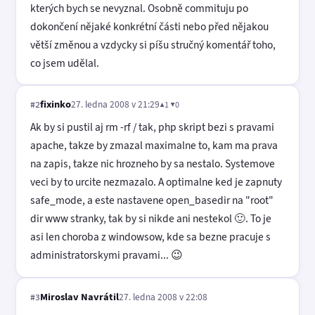
kterých bych se nevyznal. Osobně commituju po
dokončení nějaké konkrétní části nebo před nějakou
větší změnou a vzdycky si píšu stručný komentář toho,
co jsem udělal.
fixinko
27. ledna 2008 v 21:29
▲1 ▼0
#2
Ak by si pustil aj rm -rf / tak, php skript bezi s pravami
apache, takze by zmazal maximalne to, kam ma prava
na zapis, takze nic hrozneho by sa nestalo. Systemove
veci by to urcite nezmazalo. A optimalne ked je zapnuty
safe_mode, a este nastavene open_basedir na "root"
dir www stranky, tak by si nikde ani nestekol 🙂. To je
asi len choroba z windowsow, kde sa bezne pracuje s
administratorskymi pravami... 😉
Miroslav Navrátil
27. ledna 2008 v 22:08
#3