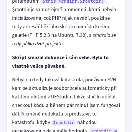
parametrem
.
$this->rmdirr($rootdir)
$rootdir je samozřejmě proměnná, která nebyla
inicializovaná, což PHP nijak nevadí, použil se
tedy adresář běžícího skriptu namísto kořene
galerie (PHP 5.2.3 na Ubuntu 7.10), a
smazala se
tedy půlka PHP projektu
.
Skript smazal dokonce i sám sebe. Bylo to
vlastně velice půvabné.
Nebylo to tedy taková katastrofa, používám SVN,
kam se aktualizuje soubor zcela automaticky při
každém uložení v UEStudiu, takže stačilo udělat
checkout kódu a během pár minut jsem fungoval
dál. Nicméně nedokážu si představit tu
katastrofu, kdyby
náhodou
$rootdir
inicializovaná byla a měla hodnotu
$rootdir =