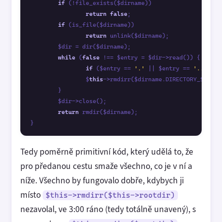
if
 (!file_exists($dirname)) 

return
false
;

if
 (is_file($dirname))

return
 unlink($dirname);

	$dir = dir($dirname);

while
 (
false
 !== $entry = $dir->read()) {

if
 ($entry == 
'.'
 || $entry == 
'..'
) 
co
		$
this
->rmdirr($dirname.DIRECTORY_SEPARAT
	}

	$dir->close();

return
 rmdir($dirname);

Tedy poměrně primitivní kód, který udělá to, že
pro předanou cestu smaže všechno, co je v ní a
níže. Všechno by fungovalo dobře, kdybych ji
místo
$this->rmdirr($this->rootdir)
nezavolal, ve 3:00 ráno (tedy totálně unavený), s