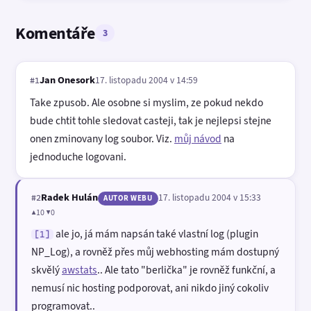
Komentáře
3
Jan Onesork
17. listopadu 2004 v 14:59
#1
Take zpusob. Ale osobne si myslim, ze pokud nekdo
bude chtit tohle sledovat casteji, tak je nejlepsi stejne
onen zminovany log soubor. Viz.
můj návod
na
jednoduche logovani.
Radek Hulán
17. listopadu 2004 v 15:33
#2
AUTOR WEBU
▲10 ▼0
ale jo, já mám napsán také vlastní log (plugin
[1]
NP_Log), a rovněž přes můj webhosting mám dostupný
skvělý
awstats
.. Ale tato "berlička" je rovněž funkční, a
nemusí nic hosting podporovat, ani nikdo jiný cokoliv
programovat..