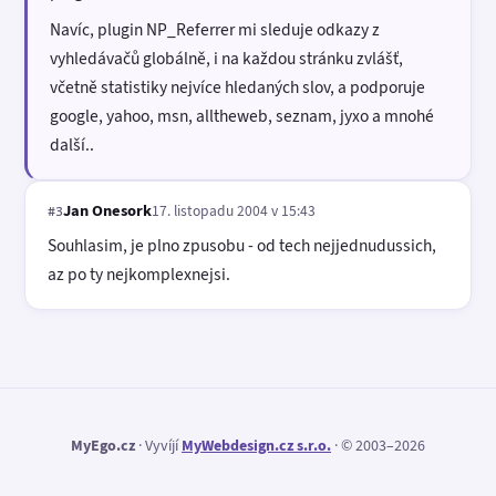
Navíc, plugin NP_Referrer mi sleduje odkazy z
vyhledávačů globálně, i na každou stránku zvlášť,
včetně statistiky nejvíce hledaných slov, a podporuje
google, yahoo, msn, alltheweb, seznam, jyxo a mnohé
další..
Jan Onesork
17. listopadu 2004 v 15:43
#3
Souhlasim, je plno zpusobu - od tech nejjednudussich,
az po ty nejkomplexnejsi.
MyEgo.cz
· Vyvíjí
MyWebdesign.cz s.r.o.
· © 2003–2026