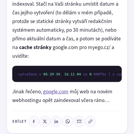
indexoval. Stačí na Vaši stránku umístit datum a
čas jejího vytvoření (to dělám v mém případě,
protože se statické stránky vytváří redakčním
systémem automaticky, po 30 minutách), nebo
přímo aktuální datum a čas, a potom se podíváte
na
cache stránky
google.com pro myego.cz/ a
uvidíte:
vytvořeno v 
05
:
29
:
39
, 
16.11
.
04
 za 
0
.00075s | z cache: A
Jinak řečeno,
google.com
můj web na novém
webhostingu opět zaindexoval včera ráno…
SDÍLET