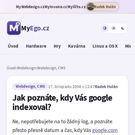
MyWebdesign.cz
MyInvoice.cz
MyÚčto.cz
Radek Hulán
My
Ego
.cz
Úvod
Hardware
Hry
Kavárna
Linux a OS X
Micr
Úvod
›
Webdesign
›
Webdesign, CMS
Webdesign, CMS
17. listopadu 2004 v 12:47
Radek Hulán
Jak poznáte, kdy Vás google
indexoval?
Ne, nepotřebujete na to žádný log, a poznáte
přesto přesně datum a čas, kdy Vás
google.com