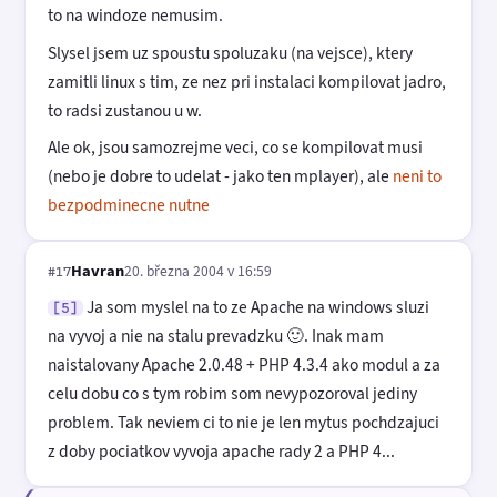
to na windoze nemusim.
Slysel jsem uz spoustu spoluzaku (na vejsce), ktery
zamitli linux s tim, ze nez pri instalaci kompilovat jadro,
to radsi zustanou u w.
Ale ok, jsou samozrejme veci, co se kompilovat musi
(nebo je dobre to udelat - jako ten mplayer), ale
neni to
bezpodminecne nutne
Havran
20. března 2004 v 16:59
#17
Ja som myslel na to ze Apache na windows sluzi
[5]
na vyvoj a nie na stalu prevadzku 🙂. Inak mam
naistalovany Apache 2.0.48 + PHP 4.3.4 ako modul a za
celu dobu co s tym robim som nevypozoroval jediny
problem. Tak neviem ci to nie je len mytus pochdzajuci
z doby pociatkov vyvoja apache rady 2 a PHP 4...