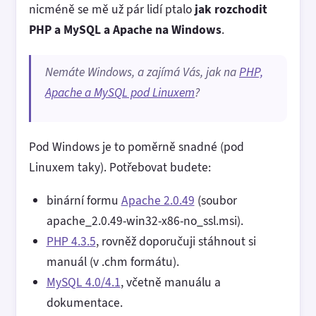
nicméně se mě už pár lidí ptalo
jak rozchodit
PHP a MySQL a Apache na Windows
.
Nemáte Windows, a zajímá Vás, jak na
PHP,
Apache a MySQL pod Linuxem
?
Pod Windows je to poměrně snadné (pod
Linuxem taky). Potřebovat budete:
binární formu
Apache 2.0.49
(soubor
apache_2.0.49-win32-x86-no_ssl.msi).
PHP 4.3.5
, rovněž doporučuji stáhnout si
manuál (v .chm formátu).
MySQL 4.0/4.1
, včetně manuálu a
dokumentace.