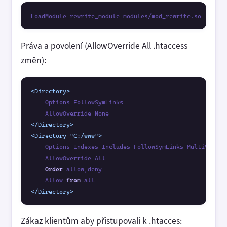
LoadModule rewrite_module modules/mod_rewrite.so
Práva a povolení (AllowOverride All .htaccess
změn):
<Directory>
    Options FollowSymLinks

</Directory>
<Directory "C:/www">
    Options Indexes Includes FollowSymLinks MultiViews

    AllowOverride All

Order
 allow,deny

    Allow 
from
</Directory>
Zákaz klientům aby přistupovali k .htacces: