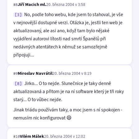
Jiří Macich ml.
20. března 2004 v 3:58
#8
No, podle toho webu, kde jsem to stahoval, je vše
[3]
v nejnovější dostupné verzi. Otázka je, jestli ten web je
aktualizovaný, ale asi ano, když tam bylo nějaké
vyjádření autorovi lítosti nad smrtí Španělů při
nedávných atentátech k němuž se samozřejmě
připojuji...
Miroslav Navrátil
20. března 2004 v 8:19
#9
Jirko... O to nejde. Slunečnice je taky denně
[8]
aktualizovaná a přitom je na ní software který je tři roky
starý... O to vůbec nejde.
Jinak triádu používám taky, a moc jsem s ní spokojen -
nemusím nic konfigurovat 😄
Vilém Málek
20. března 2004 v 12:02
#10