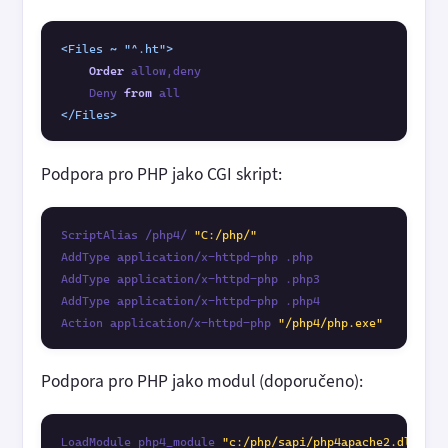
<Files ~ "^.ht">
Order
 allow,deny

    Deny 
from
</Files>
Podpora pro PHP jako CGI skript:
ScriptAlias /php4/ 
"C:/php/"
AddType application/x-httpd-php .php

AddType application/x-httpd-php .php3

AddType application/x-httpd-php .php4

Action application/x-httpd-php 
"/php4/php.exe"
Podpora pro PHP jako modul (doporučeno):
LoadModule php4_module 
"c:/php/sapi/php4apache2.dll"