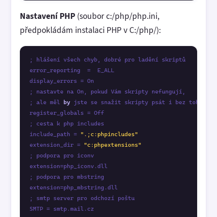
Nastavení PHP
(soubor c:/php/php.ini,
předpokládám instalaci PHP v C:/php/):
; hlášení všech chyb, dobré pro ladění skriptů

error_reporting  =  E_ALL

display_errors = On

; nastavte na On, pokud Vám skripty nefungují, 

; ale měl 
by
 jste se snažit skripty psát i bez toho

register_globals = Off

; cesta k php includes

include_path = 
".;c:phpincludes"
extension_dir = 
"c:phpextensions"
; podpora pro iconv

extension=php_iconv.dll

; podpora pro mbstring

extension=php_mbstring.dll

; smtp server pro odchozí poštu

SMTP = smtp.mail.cz
