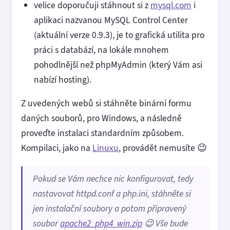
velice doporučuji stáhnout si z
mysql.com
i
aplikaci nazvanou MySQL Control Center
(aktuální verze 0.9.3), je to grafická utilita pro
práci s databází, na lokále mnohem
pohodlnější než phpMyAdmin (který Vám asi
nabízí hosting).
Z uvedených webů si stáhněte binární formu
daných souborů, pro Windows, a následně
proveďte instalaci standardním způsobem.
Kompilaci, jako na
Linuxu
, provádět nemusíte 😉
Pokud se Vám nechce nic konfigurovat, tedy
nastavovat httpd.conf a php.ini, stáhněte si
jen instalační soubory a potom připravený
soubor
apache2_php4_win.zip
😉 Vše bude