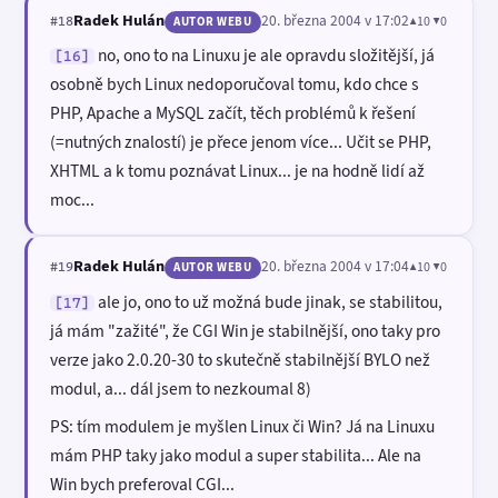
Radek Hulán
20. března 2004 v 17:02
▲10 ▼0
#18
AUTOR WEBU
no, ono to na Linuxu je ale opravdu složitější, já
[16]
osobně bych Linux nedoporučoval tomu, kdo chce s
PHP, Apache a MySQL začít, těch problémů k řešení
(=nutných znalostí) je přece jenom více... Učit se PHP,
XHTML a k tomu poznávat Linux... je na hodně lidí až
moc...
Radek Hulán
20. března 2004 v 17:04
▲10 ▼0
#19
AUTOR WEBU
ale jo, ono to už možná bude jinak, se stabilitou,
[17]
já mám "zažité", že CGI Win je stabilnější, ono taky pro
verze jako 2.0.20-30 to skutečně stabilnější BYLO než
modul, a... dál jsem to nezkoumal 8)
PS: tím modulem je myšlen Linux či Win? Já na Linuxu
mám PHP taky jako modul a super stabilita... Ale na
Win bych preferoval CGI...