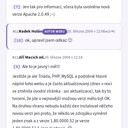
Jen tak pro informaci, včera byla uvolněna nová
[7]
verze Apache 2.0.49 ;~)
Radek Hulán
20. března 2004 v 12:06
▲10 ▼0
#11
AUTOR WEBU
ok, upravil jsem odkaz 🙂
[10]
Jiří Macich ml.
20. března 2004 v 12:18
#12
Ale to je jasný i mě!!!
[9]
Jestliže je ale Triáda, PHP, MySQL a podobné hlavní
náplní toho webu a je často aktualizovaný (dnes v noci
se změnila úvodní stránka - asi aktualizace), tak by to
tvrzení, že jde o nejnovější možnou verzi mělo být OK.
Na druhou stranu nebudu každý den instalovat něčeho
novou verzi jen proto, že někdo ve zdrojáku vyměnil
jeden znak a z verze 1.80.0000.52 je verze