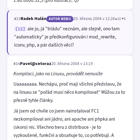
1.80.0000.52,5 (pro ilustraci). 😕
Radek Hulán
20. března 2004 v 12:26
▲10 ▼0
#13
AUTOR WEBU
ale jo, já "triádu" neznám, ale stejně, ono tam
[12]
"automaticky" je předkonfigurován i mod_rewrite,
iconv, php, a pár dalších věcí?
Pavel@cetoraz
20. března 2004 v 13:19
#14
Kompilaci, jako na Linuxu, provádět nemusíte
Uaaaaaaaa. Nechápu, proč mají všichni představu, že
na linuxu se "pořád musí něco kompilovat" Můžou za to
přesně tyhle články.
Já jsem od chvíle co jsem nainstaloval FC1
nezkompiloval ani jádro, ani apache ani phpka ani
(skoro) nic. Všechno beru z distribuce - je to
vyzkoušené, funkční a obsahuje to, co potřebuji. A