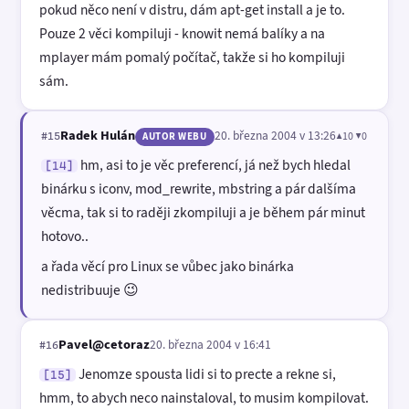
pokud něco není v distru, dám apt-get install a je to.
Pouze 2 věci kompiluji - knowit nemá balíky a na
mplayer mám pomalý počítač, takže si ho kompiluji
sám.
Radek Hulán
20. března 2004 v 13:26
▲10 ▼0
#15
AUTOR WEBU
hm, asi to je věc preferencí, já než bych hledal
[14]
binárku s iconv, mod_rewrite, mbstring a pár dalšíma
věcma, tak si to raději zkompiluji a je během pár minut
hotovo..
a řada věcí pro Linux se vůbec jako binárka
nedistribuuje 😉
Pavel@cetoraz
20. března 2004 v 16:41
#16
Jenomze spousta lidi si to precte a rekne si,
[15]
hmm, to abych neco nainstaloval, to musim kompilovat.