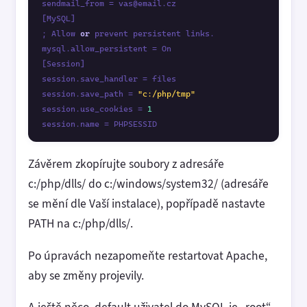
sendmail_from = vas@email.cz

[MySQL]

; Allow 
or
 prevent persistent links.

mysql.allow_persistent = On

[Session]

session.save_handler = files 

session.save_path = 
"c:/php/tmp"
session.use_cookies = 
1
session.name = PHPSESSID 
Závěrem zkopírujte soubory z adresáře
c:/php/dlls/ do c:/windows/system32/ (adresáře
se mění dle Vaší instalace), popřípadě nastavte
PATH na c:/php/dlls/.
Po úpravách nezapomeňte restartovat Apache,
aby se změny projevily.