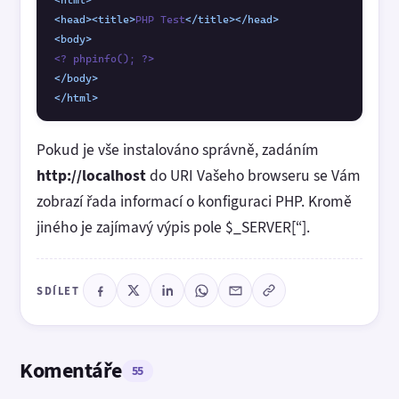
<head>
<title>
PHP Test
</title>
</head>
<body>
</body>
</html>
Pokud je vše instalováno správně, zadáním
http://localhost
do URI Vašeho browseru se Vám
zobrazí řada informací o konfiguraci PHP. Kromě
jiného je zajímavý výpis pole $_SERVER[“].
SDÍLET
Komentáře
55