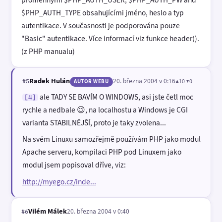
$PHP_AUTH_TYPE obsahujícími jméno, heslo a typ
autentikace. V současnosti je podporována pouze
"Basic" autentikace. Více informací viz funkce header().
(z PHP manualu)
Radek Hulán
20. března 2004 v 0:16
▲10 ▼0
#5
AUTOR WEBU
ale TADY SE BAVÍM O WINDOWS, asi jste četl moc
[4]
rychle a nedbale 😉, na localhostu a Windows je CGI
varianta STABILNĚJŠÍ, proto je taky zvolena...
Na svém Linuxu samozřejmě používám PHP jako modul
Apache serveru, kompilaci PHP pod Linuxem jako
modul jsem popisoval dříve, viz:
http://myego.cz/inde...
Vilém Málek
20. března 2004 v 0:40
#6