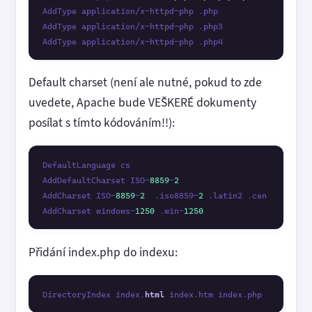
AddType application/x-httpd-php .php

AddType application/x-httpd-php .php3

AddType application/x-httpd-php .php4
Default charset (není ale nutné, pokud to zde
uvedete, Apache bude VEŠKERÉ dokumenty
posílat s tímto kódováním!!):
DefaultLanguage cs

AddDefaultCharset ISO-
8859
-
2
AddCharset ISO-
8859
-
2
  .iso8859-
2
 .latin2 .cen

AddCharset windows-
1250
 .win-
1250
Přidání index.php do indexu:
DirectoryIndex index.
html
 index.htm index.php