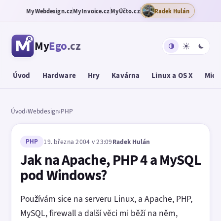
MyWebdesign.cz
MyInvoice.cz
MyÚčto.cz
Radek Hulán
My
Ego
.cz
Úvod
Hardware
Hry
Kavárna
Linux a OS X
Micr
Úvod
›
Webdesign
›
PHP
PHP
19. března 2004 v 23:09
Radek Hulán
Jak na Apache, PHP 4 a MySQL
pod Windows?
Používám sice na serveru Linux, a Apache, PHP,
MySQL, firewall a další věci mi běží na něm,