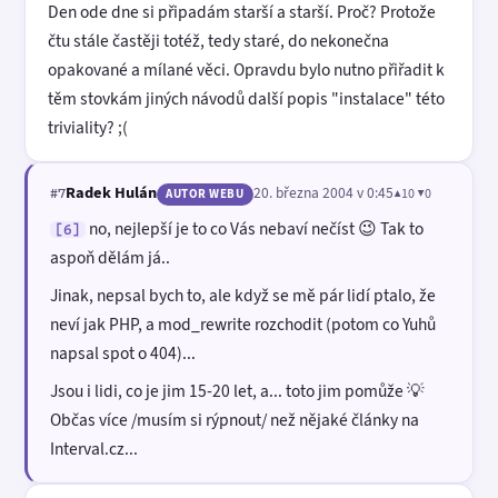
Den ode dne si připadám starší a starší. Proč? Protože
čtu stále častěji totéž, tedy staré, do nekonečna
opakované a mílané věci. Opravdu bylo nutno přiřadit k
těm stovkám jiných návodů další popis "instalace" této
triviality? ;(
Radek Hulán
20. března 2004 v 0:45
▲10 ▼0
#7
AUTOR WEBU
no, nejlepší je to co Vás nebaví nečíst 😉 Tak to
[6]
aspoň dělám já..
Jinak, nepsal bych to, ale když se mě pár lidí ptalo, že
neví jak PHP, a mod_rewrite rozchodit (potom co Yuhů
napsal spot o 404)...
Jsou i lidi, co je jim 15-20 let, a... toto jim pomůže 💡
Občas více /musím si rýpnout/ než nějaké články na
Interval.cz...