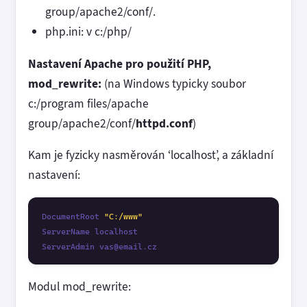
group/apache2/conf/.
php.ini: v c:/php/
Nastavení Apache pro použití PHP,
mod_rewrite:
(na Windows typicky soubor
c:/program files/apache
group/apache2/conf/
httpd.conf
)
Kam je fyzicky nasměrován ‘localhost’, a základní
nastavení:
DocumentRoot 
"C:/www"
ServerName localhost

ServerAdmin vas@email.cz
Modul mod_rewrite: