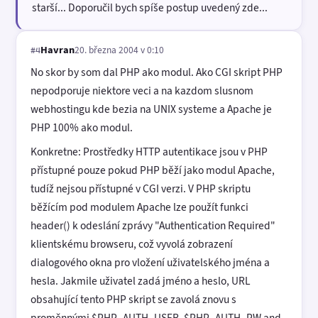
starší... Doporučil bych spíše postup uvedený zde...
Havran
20. března 2004 v 0:10
#4
No skor by som dal PHP ako modul. Ako CGI skript PHP
nepodporuje niektore veci a na kazdom slusnom
webhostingu kde bezia na UNIX systeme a Apache je
PHP 100% ako modul.
Konkretne: Prostředky HTTP autentikace jsou v PHP
přístupné pouze pokud PHP běží jako modul Apache,
tudíž nejsou přístupné v CGI verzi. V PHP skriptu
běžícím pod modulem Apache lze použít funkci
header() k odeslání zprávy "Authentication Required"
klientskému browseru, což vyvolá zobrazení
dialogového okna pro vložení uživatelského jména a
hesla. Jakmile uživatel zadá jméno a heslo, URL
obsahující tento PHP skript se zavolá znovu s
proměnnými $PHP_AUTH_USER, $PHP_AUTH_PW and