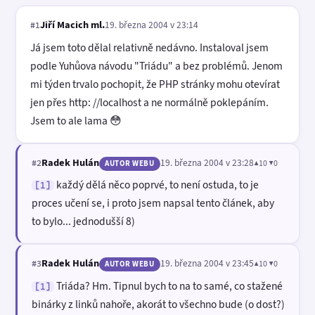
Jiří Macich ml.
19. března 2004 v 23:14
#1
Já jsem toto dělal relativně nedávno. Instaloval jsem
podle Yuhůova návodu "Triádu" a bez problémů. Jenom
mi týden trvalo pochopit, že PHP stránky mohu otevírat
jen přes http: //localhost a ne normálně poklepáním.
Jsem to ale lama 😳
Radek Hulán
19. března 2004 v 23:28
▲10 ▼0
#2
AUTOR WEBU
každý dělá něco poprvé, to není ostuda, to je
[1]
proces učení se, i proto jsem napsal tento článek, aby
to bylo... jednodušší 8)
Radek Hulán
19. března 2004 v 23:45
▲10 ▼0
#3
AUTOR WEBU
Triáda? Hm. Tipnul bych to na to samé, co stažené
[1]
binárky z linků nahoře, akorát to všechno bude (o dost?)