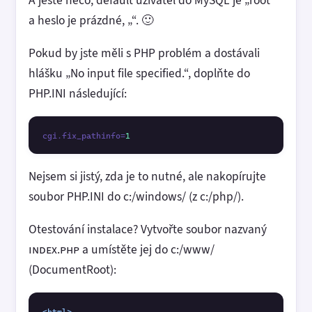
A ještě něco, default uživatel do MySQL je „root“
a heslo je prázdné, „“. 🙂
Pokud by jste měli s PHP problém a dostávali
hlášku „No input file specified.“, doplňte do
PHP.INI následující:
cgi.fix_pathinfo=
1
Nejsem si jistý, zda je to nutné, ale nakopírujte
soubor PHP.INI do c:/windows/ (z c:/php/).
Otestování instalace? Vytvořte soubor nazvaný
index.php
a umístěte jej do c:/www/
(DocumentRoot):
<html>