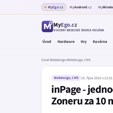
My
Ego
.cz
My
Android
.cz
My
Wind
My
Ego
.cz
OSOBNÍ WEBZINE RADKA HULÁNA
Úvod
Hardware
Hry
Kavárna
Úvod
›
Webdesign
›
Webdesign, CMS
Webdesign, CMS
15. října 2010 v 22:31
inPage - jedn
Zoneru za 10 