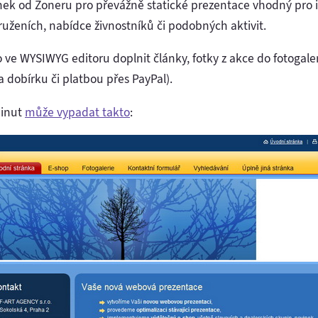
nek od Zoneru pro převážně statické prezentace vhodný pro
uženích, nabídce živnostníků či podobných aktivit.
 WYSIWYG editoru doplnit články, fotky z akce do fotogaler
dobírku či platbou přes PayPal).
minut
může vypadat takto
: