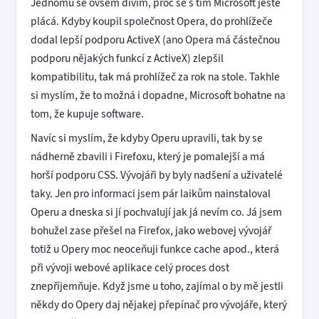
Jednomu se ovšem divím, proč se s tím Microsoft ještě
plácá. Kdyby koupil společnost Opera, do prohlížeče
dodal lepší podporu ActiveX (ano Opera má částečnou
podporu nějakých funkcí z ActiveX) zlepšil
kompatibilitu, tak má prohlížeč za rok na stole. Takhle
si myslím, že to možná i dopadne, Microsoft bohatne na
tom, že kupuje software.
Navíc si myslím, že kdyby Operu upravili, tak by se
nádherně zbavili i Firefoxu, který je pomalejší a má
horší podporu CSS. Vývojáři by byly nadšení a uživatelé
taky. Jen pro informaci jsem pár laikům nainstaloval
Operu a dneska si jí pochvalují jak já nevím co. Já jsem
bohužel zase přešel na Firefox, jako webovej vývojář
totiž u Opery moc neoceňuji funkce cache apod., která
při vývoji webové aplikace celý proces dost
znepříjemňuje. Když jsme u toho, zajímal o by mě jestli
někdy do Opery daj nějakej přepínač pro vývojáře, který