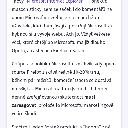
"nový"
Microsoft Internet Explorer 7
. Poněkud
masochisticky jsem se začetl i do komentářů na
onom Microsoftím webu, a zcela nechápu
uživatele, kteří tam jásají a považují Microsoft za
hybnou sílu vývoje webu. Ach jo. Vždyť veškeré
věci, které chtějí po Microsoftu má již dlouho
Opera, a částečně i Firefox a Safari.
Chápu ale politiku Microsoftu, ve chvíli, kdy open-
source Firefox získává reálně 10-20% trhu,
během pár měsíců, komerční Opera se dostává
na 5%, tak Microsoft na tuto (v médiích téměř
denně zveřejňovanou) skutečnost
musí
zareagovat
, protože to Microsoftu marketingově
velice škodí.
Stačí mít jeden špatný produkt, a "hanba" z něj