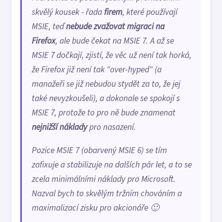
skvělý kousek - řada
firem
, které používají
MSIE, teď
nebude zvažovat migraci na
Firefox
, ale bude čekat na MSIE 7. A až se
MSIE 7 dočkají, zjistí, že věc už není tak horká,
že Firefox již není tak "
over-hyped
" (a
manažeři se již nebudou stydět za to, že jej
také nevyzkoušeli), a dokonale se spokojí s
MSIE 7, protože to pro ně bude znamenat
nejnižší náklady
pro nasazení.
Pozice MSIE 7 (obarvený MSIE 6) se tím
zafixuje a stabilizuje na dalších pár let, a to se
zcela minimálními náklady pro Microsoft.
Nazval bych to skvělým tržním chováním a
maximalizací zisku pro akcionáře 🙂