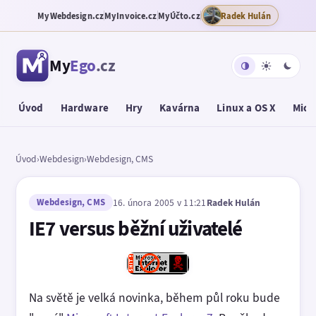
MyWebdesign.cz
MyInvoice.cz
MyÚčto.cz
Radek Hulán
My
Ego
.cz
Úvod
Hardware
Hry
Kavárna
Linux a OS X
Micr
Úvod
›
Webdesign
›
Webdesign, CMS
Webdesign, CMS
16. února 2005 v 11:21
Radek Hulán
IE7 versus běžní uživatelé
Na světě je velká novinka, během půl roku bude