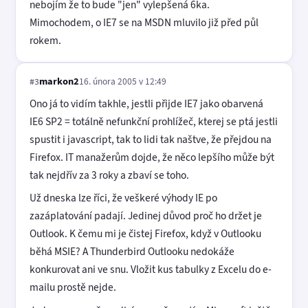
nebojím že to bude "jen" vylepšená 6ka.
Mimochodem, o IE7 se na MSDN mluvilo již před půl
rokem.
markon2
16. února 2005 v 12:49
#3
Ono já to vidím takhle, jestli přijde IE7 jako obarvená
IE6 SP2 = totálně nefunkční prohlížeč, kterej se ptá jestli
spustit i javascript, tak to lidi tak naštve, že přejdou na
Firefox. IT manažerům dojde, že něco lepšího může být
tak nejdřív za 3 roky a zbaví se toho.
Už dneska lze říci, že veškeré výhody IE po
zazáplatování padají. Jedinej důvod proč ho držet je
Outlook. K čemu mi je čistej Firefox, když v Outlooku
běhá MSIE? A Thunderbird Outlooku nedokáže
konkurovat ani ve snu. Vložit kus tabulky z Excelu do e-
mailu prostě nejde.