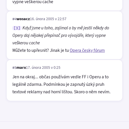
vypne veškerou cache
wosacz
16. února 2005 v 22:57
#4
Když jsme u toho, zajímal o by mě jestli někdy do
[3]
Opery daj nějakej přepínač pro vývojáře, který vypne
veškerou cache
Můžete to upřesnit? Jinak je tu
Opera česky fórum
marx
17. února 2005 v 0:25
#5
Jen na okraj... občas používám vedle FF i Operu a to
legálně zdarma. Podmínkou je zapnutý úzký pruh
textové reklamy nad horní lištou. Skoro o něm nevím.