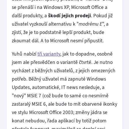
se přenáší i na Windows XP, Microsoft Office a
další produkty, a
škodí jejich prodeji
. Pokud již
uživatel vyzkouší alternativu k "
modrému E
", a
zjistí, že je to podstatně lepší produkt, bude
zkoumat dál. A to Microsoft nesmí připustit.
Yuhů nabízí
tři varianty
, jak to dopadne, osobně
jsem ale přesvědčen o variantě čtvrté. Je nutno
vycházet z běžných uživatelů, z jejich omezených
potřeb. Běžný uživatel má zapnuté Windows
Updates, automatické, IT news nesleduje, a
"nový" MSIE 7 (což bude to samé co nesmírně
zastaralý MSIE 6, ale bude to mít obarvené ikonky
ve stylu Microsoft Office 2003; změny jádra se
konat nebudou, řada aplikací by totiž potom