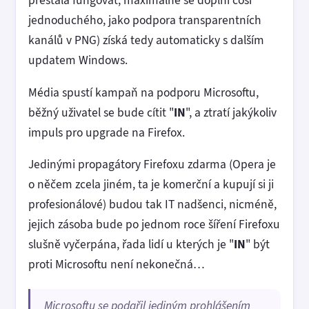
přestala fungovat, maximálně se doplní cosi
jednoduchého, jako podpora transparentních
kanálů v PNG) získá tedy automaticky s dalším
updatem Windows.
Média spustí kampaň na podporu Microsoftu,
běžný uživatel se bude cítit "
IN
", a ztratí jakýkoliv
impuls pro upgrade na Firefox.
Jedinými propagátory Firefoxu zdarma (Opera je
o něčem zcela jiném, ta je komerční a kupují si ji
profesionálové) budou tak IT nadšenci, nicméně,
jejich zásoba bude po jednom roce šíření Firefoxu
slušně vyčerpána, řada lidí u kterých je "
IN
" být
proti Microsoftu není nekonečná…
Microsoftu se podařil jediným prohlášením