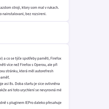
kazdom stroji, ktory som mal v rukach.
nainstalovani, bez rozsireni.
i) a co se týče spotřeby paměti, Firefox
ti více než Firefox s Operou, ale při
foxu stránku, která měl autorefresh
 paměť.
je asi 8s. Doba startu je sice ovlivněna
takže ani toto urychlení se nevyrovná mé
hodně s pluginem IEPro daleko přesahuje