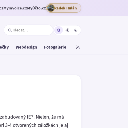
cz
MyInvoice.cz
MyÚčto.cz
Radek Hulán
tečky
Webdesign
Fotogalerie
ný zabudovaný IE7. Nielen, že má
i 3-4 otvorených záložkách je aj