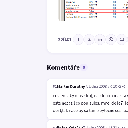
SDÍLET
Komentáře
8
Martin Duratny
7. ledna 2008 v 0:10
▲2 ▼0
#1
neviem aky mas stroj, na ktorom mas tak
este nezazil co popisujes, mne ide ie7+
dost,tak naco by sa tam zbytocne susila..
Peter Kotrčka
7. ledna 2008 v 12:21
▲1 ▼1
#2