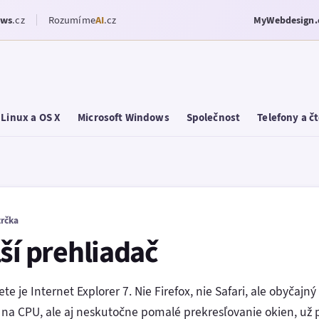
ows
.cz
Rozumíme
AI
.cz
MyWebdesign.
Linux a OS X
Microsoft Windows
Společnost
Telefony a č
trčka
ší prehliadač
te je Internet Explorer 7. Nie Firefox, nie Safari, ale obyčaj
a CPU, ale aj neskutočne pomalé prekresľovanie okien, už pr