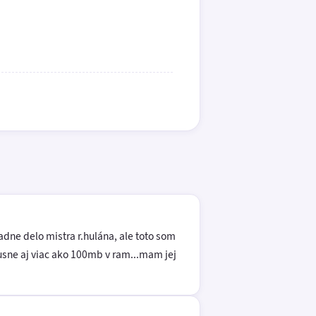
dne delo mistra r.hulána, ale toto som
usne aj viac ako 100mb v ram...mam jej