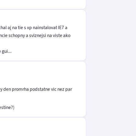
l aj na tie s xp nainstalovat IE7 a
ncie schopny a sviznejsi na viste ako
gui...
zdy den promrha podstatne vic nez par
estine?)