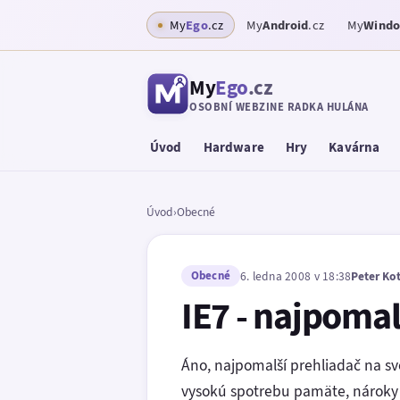
My
Ego
.cz
My
Android
.cz
My
Wind
My
Ego
.cz
OSOBNÍ WEBZINE RADKA HULÁNA
Úvod
Hardware
Hry
Kavárna
Úvod
›
Obecné
Obecné
6. ledna 2008 v 18:38
Peter Ko
IE7 - najpomal
Áno, najpomalší prehliadač na sve
vysokú spotrebu pamäte, nároky n