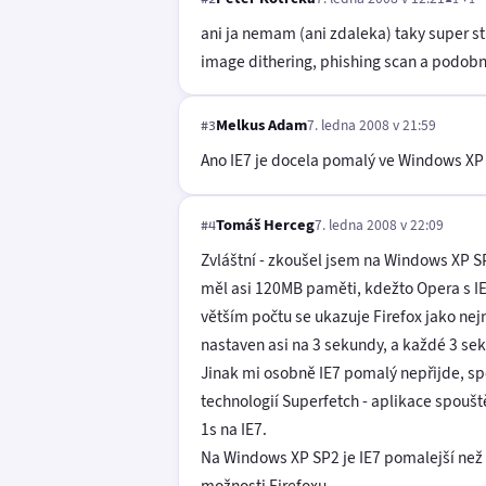
ani ja nemam (ani zdaleka) taky super st
image dithering, phishing scan a podobn
Melkus Adam
7. ledna 2008 v 21:59
#3
Ano IE7 je docela pomalý ve Windows XP a
Tomáš Herceg
7. ledna 2008 v 22:09
#4
Zvláštní - zkoušel jsem na Windows XP SP
měl asi 120MB paměti, kdežto Opera s IE7
větším počtu se ukazuje Firefox jako nejn
nastaven asi na 3 sekundy, a každé 3 se
Jinak mi osobně IE7 pomalý nepřijde, spouš
technologií Superfetch - aplikace spouště
1s na IE7.
Na Windows XP SP2 je IE7 pomalejší než 
možnosti Firefoxu.