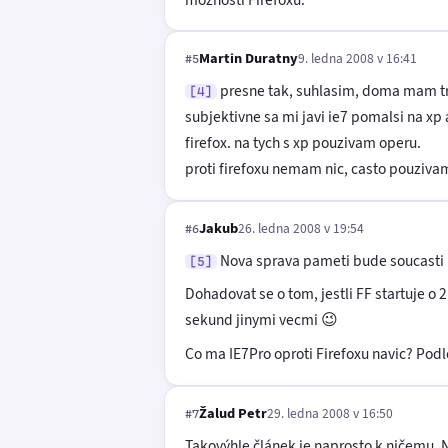
Martin Duratny
9. ledna 2008 v 16:41
#5
presne tak, suhlasim, doma mam tri 
[4]
subjektivne sa mi javi ie7 pomalsi na xp
firefox. na tych s xp pouzivam operu.
proti firefoxu nemam nic, casto pouzivam
Jakub
26. ledna 2008 v 19:54
#6
Nova sprava pameti bude soucasti F
[5]
Dohadovat se o tom, jestli FF startuje o 
sekund jinymi vecmi 😉
Co ma IE7Pro oproti Firefoxu navic? Podl
Žalud Petr
29. ledna 2008 v 16:50
#7
Takovýhle článek je naprosto k ničemu. Na