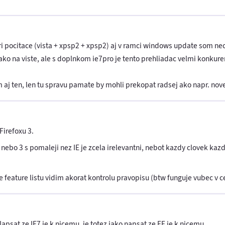
pocitace (vista + xpsp2 + xpsp2) aj v ramci windows update som necha
 ako na viste, ale s doplnkom ie7pro je tento prehliadac velmi konkure
 aj ten, len tu spravu pamate by mohli prekopat radsej ako napr. nove 
irefoxu 3.
2 nebo 3 s pomaleji nez IE je zcela irelevantni, nebot kazdy clovek ka
e feature listu vidim akorat kontrolu pravopisu (btw funguje vubec v c
psat ze IE7 je k nicemu, je totez jako napsat ze FF je k nicemu.