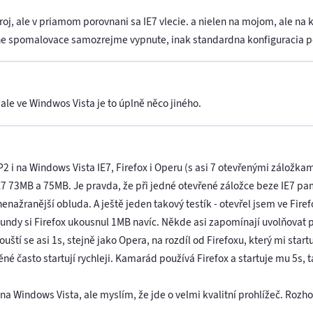
roj, ale v priamom porovnani sa IE7 vlecie. a nielen na mojom, ale na 
e spomalovace samozrejme vypnute, inak standardna konfiguracia po 
le ve Windwos Vista je to úplně něco jiného.
2 i na Windows Vista IE7, Firefox i Operu (s asi 7 otevřenými záložkam
 73MB a 75MB. Je pravda, že při jedné otevřené záložce beze IE7 pamě
enažranější obluda. A ještě jeden takový testík - otevřel jsem ve Fire
kundy si Firefox ukousnul 1MB navíc. Někde asi zapomínají uvolňovat
tí se asi 1s, stejně jako Opera, na rozdíl od Firefoxu, který mi startu
né často startují rychleji. Kamarád používá Firefox a startuje mu 5s, 
na Windows Vista, ale myslím, že jde o velmi kvalitní prohlížeč. Roz