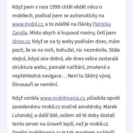
Když jsem v roce 1998 chtěl vědět něco o
mobilech, podíval jsem se automaticky na
www.mobil.cz
, a to zvláště na články
Patricka
Zandla
. Místo abych si kupoval noviny, četl jsem
idnes.cz
. Když se na ty weby podívám dnes, mám
pocit, že se na nich, bohužel, nic nezměnilo. Stále
stejná, kdysi sice dobrá, ale dnes velice zastaralá
struktura webu, pomalé načítání, zmatená a
nepřehledná navigace… Není tu žádný vývoj.
Dinosauři se nemění.
Když vznikla
www.mobilmania.cz
, působila oproti
zavedenému mobil.cz značně amatérsky. Marek
Lutonský, a další lidé, ovšem od té doby dostali
tento server na úroveň lepší, než je mobil.cz.
Dnešní mobilmania.cz je tak mnohem rychlejší