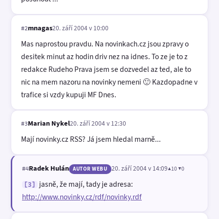
mnagas
20. září 2004 v 10:00
#2
Mas naprostou pravdu. Na novinkach.cz jsou zpravy o
desitek minut az hodin driv nez na idnes. To ze je to z
redakce Rudeho Prava jsem se dozvedel az ted, ale to
nic na mem nazoru na novinky nemeni 🙂 Kazdopadne v
trafice si vzdy kupuji MF Dnes.
Marian Nykel
20. září 2004 v 12:30
#3
Mají novinky.cz RSS? Já jsem hledal marně...
Radek Hulán
20. září 2004 v 14:09
▲10 ▼0
#4
AUTOR WEBU
jasně, že mají, tady je adresa:
[3]
http://www.novinky.cz/rdf/novinky.rdf