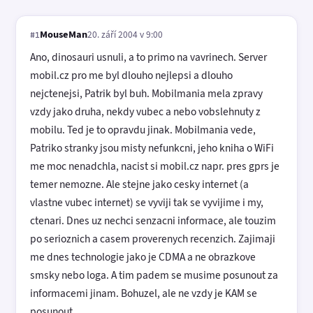
MouseMan
20. září 2004 v 9:00
#1
Ano, dinosauri usnuli, a to primo na vavrinech. Server
mobil.cz pro me byl dlouho nejlepsi a dlouho
nejctenejsi, Patrik byl buh. Mobilmania mela zpravy
vzdy jako druha, nekdy vubec a nebo vobslehnuty z
mobilu. Ted je to opravdu jinak. Mobilmania vede,
Patriko stranky jsou misty nefunkcni, jeho kniha o WiFi
me moc nenadchla, nacist si mobil.cz napr. pres gprs je
temer nemozne. Ale stejne jako cesky internet (a
vlastne vubec internet) se vyviji tak se vyvijime i my,
ctenari. Dnes uz nechci senzacni informace, ale touzim
po serioznich a casem proverenych recenzich. Zajimaji
me dnes technologie jako je CDMA a ne obrazkove
smsky nebo loga. A tim padem se musime posunout za
informacemi jinam. Bohuzel, ale ne vzdy je KAM se
posunout ...