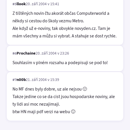
llook
20. září 2004 v 15:41
#5
Z tištěných novin čtu akorát občas Computerworld a
někdy si cestou do školy vezmu Metro.
Ale když už e-noviny, tak obvykle novyden.cz. Tam je
mám všechny a můžu si vybrat. A stahuje se dost rychle.
Prochaine
20. září 2004 v 23:26
#6
Souhlasím v plném rozsahu a podepisuji se pod to!
n00b
21. září 2004 v 15:39
#7
No MF dnes byly dobre, uz ale nejsou 🙁
Takze jedine co se da cist jsou hospodarske noviny, ale
ty lidi asi moc nezajimaji.
btw HN maji pdf verzi na webu 🙂