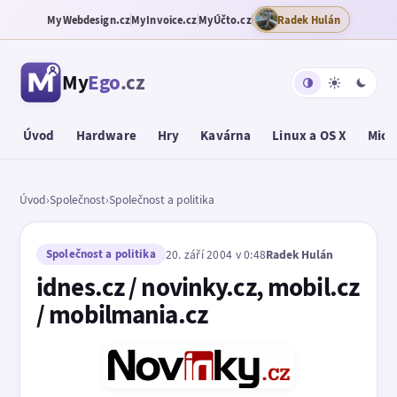
MyWebdesign.cz
MyInvoice.cz
MyÚčto.cz
Radek Hulán
My
Ego
.cz
Úvod
Hardware
Hry
Kavárna
Linux a OS X
Micr
Úvod
›
Společnost
›
Společnost a politika
Společnost a politika
20. září 2004 v 0:48
Radek Hulán
idnes.cz / novinky.cz, mobil.cz
/ mobilmania.cz