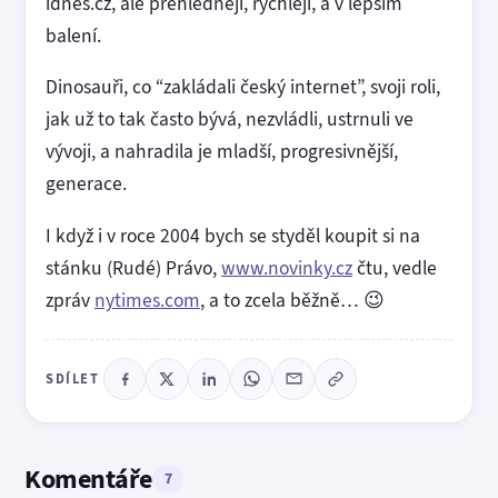
idnes.cz, ale přehledněji, rychleji, a v lepším
balení.
Dinosauři, co “zakládali český internet”, svoji roli,
jak už to tak často bývá, nezvládli, ustrnuli ve
vývoji, a nahradila je mladší, progresivnější,
generace.
I když i v roce 2004 bych se styděl koupit si na
stánku (Rudé) Právo,
www.novinky.cz
čtu, vedle
zpráv
nytimes.com
, a to zcela běžně… 😉
SDÍLET
Komentáře
7