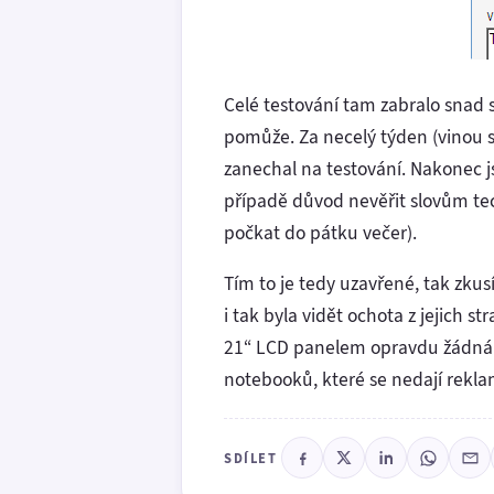
Celé testování tam zabralo snad 
pomůže. Za necelý týden (vinou s
zanechal na testování. Nakonec 
případě důvod nevěřit slovům tec
počkat do pátku večer).
Tím to je tedy uzavřené, tak zkus
i tak byla vidět ochota z jejich s
21“ LCD panelem opravdu žádná c
notebooků, které se nedají rekla
SDÍLET