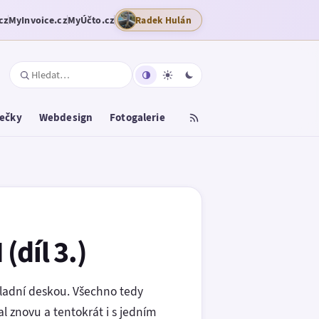
cz
MyInvoice.cz
MyÚčto.cz
Radek Hulán
tečky
Webdesign
Fotogalerie
(díl 3.)
ladní deskou. Všechno tedy
 znovu a tentokrát i s jedním