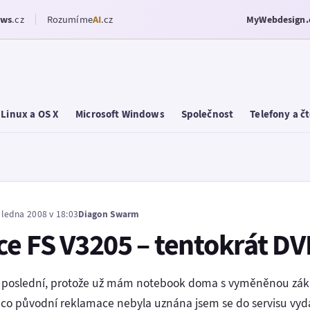
ows
.cz
Rozumíme
AI
.cz
MyWebdesign.
Linux a OS X
Microsoft Windows
Společnost
Telefony a č
. ledna 2008 v 18:03
Diagon Swarm
e FS V3205 – tentokrát DVI 
e poslední, protože už mám notebook doma s vyměněnou zák
co původní reklamace nebyla uznána jsem se do servisu vydal