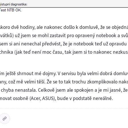
skoro dvě hodiny, ale nakonec došlo k domluvě, že se objedn
vátků) už jsem se mohl zastavit pro opravený notebook a svůj
jsem si ani nenechal předvést, že je notebook teď už oprav
hnika (jak teď není moc času, tak jsem si to nakonec nezku
ím ještě shrnout mé dojmy. V servisu byla velmi dobrá domluva.
trany, což mě velmi těší. Že se to tak trochu zkomplikovalo na
hyba nenastala. Celkově jsem ale spokojen a je mi jasné, že
movat osobně (Acer, ASUS), bude v podstatě nereálné.