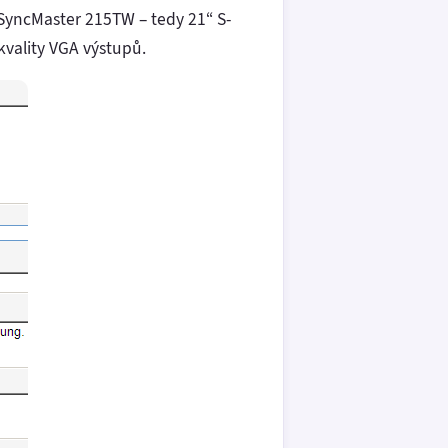
SyncMaster 215TW – tedy 21“ S-
kvality VGA výstupů.