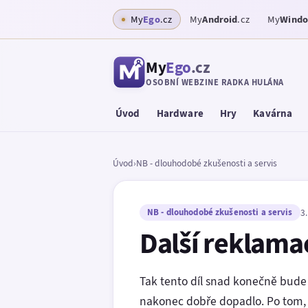
My
Ego
.cz
My
Android
.cz
My
Wind
My
Ego
.cz
OSOBNÍ WEBZINE RADKA HULÁNA
Úvod
Hardware
Hry
Kavárna
Úvod
›
NB - dlouhodobé zkušenosti a servis
NB - dlouhodobé zkušenosti a servis
3
Další reklamac
Tak tento díl snad konečně bud
nakonec dobře dopadlo. Po tom, 