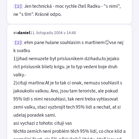
Jen technická - moc rychle čteš Radku - "s nimi",
[2]
ne "s tím". Krásné odpo.
daniel
11. listopadu 2004 v 14:48
#4
ehm pane hulane souhlasim s martinem🙂vse nej
[2]
k svatku
1)jihad nemuzete byt prislusnikem dzihadu.to jejako
rict prislusnik blietz krigu. je to typ vedeni boje druh
valky.-
2)cituji martina:At je to tak ci onak, nemuzu souhlasit s
jakoukoliv valkou. Ano, jsou tam teroriste, ale pokud
95% lidi s nimi nesouhlasi, tak neni treba vyhlasovat
zemi valku, staci vyzbrojit tech 95% lidi a nechat, at si
udelaj poradek sami.
asi vychazi z tohoto: cituji vas
těchto zemích není problém těch 95% lidí, co chce klid a