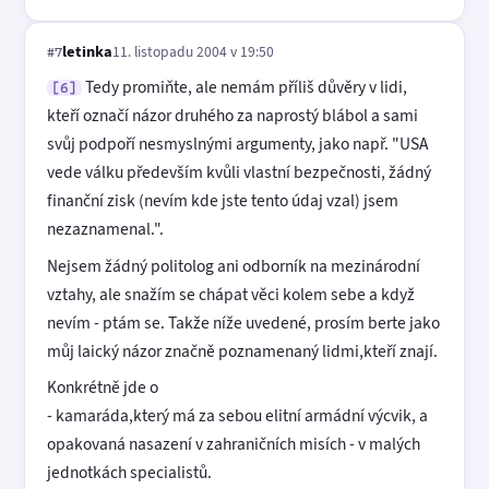
letinka
11. listopadu 2004 v 19:50
#7
Tedy promiňte, ale nemám příliš důvěry v lidi,
[6]
kteří označí názor druhého za naprostý blábol a sami
svůj podpoří nesmyslnými argumenty, jako např. "USA
vede válku především kvůli vlastní bezpečnosti, žádný
finanční zisk (nevím kde jste tento údaj vzal) jsem
nezaznamenal.".
Nejsem žádný politolog ani odborník na mezinárodní
vztahy, ale snažím se chápat věci kolem sebe a když
nevím - ptám se. Takže níže uvedené, prosím berte jako
můj laický názor značně poznamenaný lidmi,kteří znají.
Konkrétně jde o
- kamaráda,který má za sebou elitní armádní výcvik, a
opakovaná nasazení v zahraničních misích - v malých
jednotkách specialistů.