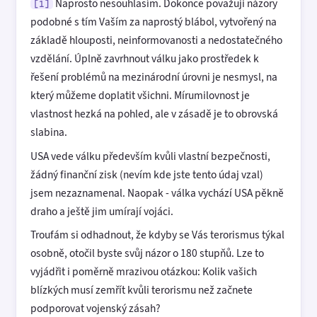
Naprosto nesouhlasím. Dokonce považuji názory
[1]
podobné s tím Vaším za naprostý blábol, vytvořený na
základě hlouposti, neinformovanosti a nedostatečného
vzdělání. Úplně zavrhnout válku jako prostředek k
řešení problémů na mezinárodní úrovni je nesmysl, na
který můžeme doplatit všichni. Mírumilovnost je
vlastnost hezká na pohled, ale v zásadě je to obrovská
slabina.
USA vede válku především kvůli vlastní bezpečnosti,
žádný finanční zisk (nevím kde jste tento údaj vzal)
jsem nezaznamenal. Naopak - válka vychází USA pěkně
draho a ještě jim umírají vojáci.
Troufám si odhadnout, že kdyby se Vás terorismus týkal
osobně, otočil byste svůj názor o 180 stupňů. Lze to
vyjádřit i poměrně mrazivou otázkou: Kolik vašich
blízkých musí zemřít kvůli terorismu než začnete
podporovat vojenský zásah?