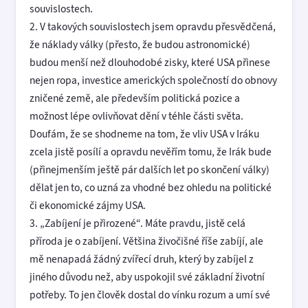
souvislostech.
2. V takových souvislostech jsem opravdu přesvědčená,
že náklady války (přesto, že budou astronomické)
budou menší než dlouhodobé zisky, které USA přinese
nejen ropa, investice amerických společností do obnovy
zničené země, ale především politická pozice a
možnost lépe ovlivňovat dění v téhle části světa.
Doufám, že se shodneme na tom, že vliv USA v Iráku
zcela jistě posílí a opravdu nevěřím tomu, že Irák bude
(přinejmenším ještě pár dalších let po skončení války)
dělat jen to, co uzná za vhodné bez ohledu na politické
či ekonomické zájmy USA.
3. „Zabíjení je přirozené“. Máte pravdu, jistě celá
příroda je o zabíjení. Většina živočišné říše zabíjí, ale
mě nenapadá žádný zvířecí druh, který by zabíjel z
jiného důvodu než, aby uspokojil své základní životní
potřeby. To jen člověk dostal do vínku rozum a umí své