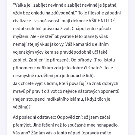
"Válka je i zabíjet nevinné a zabíjet nevinné je špatné,
vždy bez ohledu na zdůvodnění." To je filosofie západní
civilizace - v současnosti mají dokonce VŠICHNI LIDÉ
nedotknutelné právo na život. Chápu tento způsob
myšlení. Ale - někteří obyvatelé této planety však
nemají stejný vkus jako vy. Váš kamarád s elitním
vojenským výcvikem se pravděpodobně učí také
zabíjet. Zabíjení je přirozené. Od přírody. (Pro jistotu
připomenu: neříkám zda je to dobré či špatné. To je
nesmyslné rozdělení pro jednoduché lidi).
Jak chcete vyjít s lidmi, kteří považují za znak dobrých
mravů připravit o život co nejvíce názorových oponentů
(nejen stoupenci radikálního islámu, i když těch je
většina)?
Ad poslední odstavec: Odpověď zní: už jsem začal
přemýlet. Jiné řešení než to současné mne nenapadlo.
Vás ano? Žádám vás o tento nápad (opravdu mě to