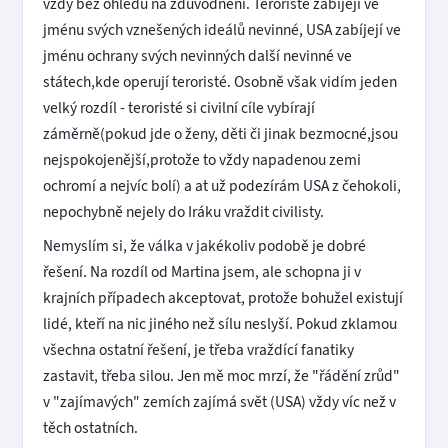
vždy bez ohledu na zdůvodnění. Teroristé zabíjejí ve
jménu svých vznešených ideálů nevinné, USA zabíjejí ve
jménu ochrany svých nevinných další nevinné ve
státech,kde operují teroristé. Osobně však vidím jeden
velký rozdíl - teroristé si civilní cíle vybírají
záměrně(pokud jde o ženy, děti či jinak bezmocné,jsou
nejspokojenější,protože to vždy napadenou zemi
ochromí a nejvíc bolí) a at už podezírám USA z čehokoli,
nepochybně nejely do Iráku vraždit civilisty.
Nemyslím si, že válka v jakékoliv podobě je dobré
řešení. Na rozdíl od Martina jsem, ale schopna ji v
krajních případech akceptovat, protože bohužel existují
lidé, kteří na nic jiného než sílu neslyší. Pokud zklamou
všechna ostatní řešení, je třeba vraždící fanatiky
zastavit, třeba silou. Jen mě moc mrzí, že "řádění zrůd"
v "zajímavých" zemích zajímá svět (USA) vždy víc než v
těch ostatních.