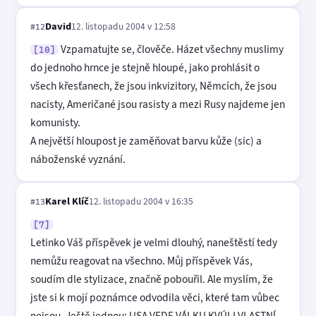
David
12. listopadu 2004 v 12:58
#12
Vzpamatujte se, člověče. Házet všechny muslimy
[10]
do jednoho hrnce je stejně hloupé, jako prohlásit o
všech křesťanech, že jsou inkvizitory, Němcích, že jsou
nacisty, Američané jsou rasisty a mezi Rusy najdeme jen
komunisty.
A největší hloupost je zaměňovat barvu kůže (sic) a
náboženské vyznání.
Karel Klíč
12. listopadu 2004 v 16:35
#13
[7]
Letinko Váš příspěvek je velmi dlouhý, naneštěstí tedy
nemůžu reagovat na všechno. Můj příspěvek Vás,
soudím dle stylizace, značně pobouřil. Ale myslím, že
jste si k mojí poznámce odvodila věci, které tam vůbec
nejsou. Ještě jednou: USA VEDE VÁLKU KVÚLI VLASTNÍ