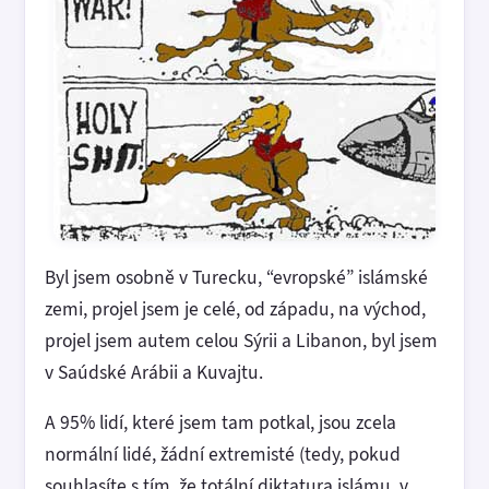
Byl jsem osobně v Turecku, “evropské” islámské
zemi, projel jsem je celé, od západu, na východ,
projel jsem autem celou Sýrii a Libanon, byl jsem
v Saúdské Arábii a Kuvajtu.
A 95% lidí, které jsem tam potkal, jsou zcela
normální lidé, žádní extremisté (tedy, pokud
souhlasíte s tím, že totální diktatura islámu, v