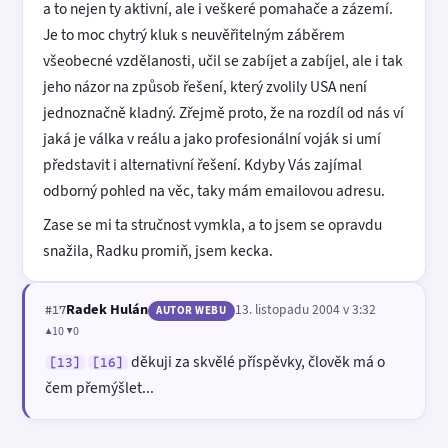
a to nejen ty aktivní, ale i veškeré pomahače a zázemí.
Je to moc chytrý kluk s neuvěřitelným záběrem
všeobecné vzdělanosti, učil se zabíjet a zabíjel, ale i tak
jeho názor na způsob řešení, který zvolily USA není
jednoznačně kladný. Zřejmě proto, že na rozdíl od nás ví
jaká je válka v reálu a jako profesionální voják si umí
představit i alternativní řešení. Kdyby Vás zajímal
odborný pohled na věc, taky mám emailovou adresu.
Zase se mi ta stručnost vymkla, a to jsem se opravdu
snažila, Radku promiň, jsem kecka.
Radek Hulán
13. listopadu 2004 v 3:32
#17
AUTOR WEBU
▲10 ▼0
děkuji za skvělé příspěvky, člověk má o
[13]
[16]
čem přemýšlet...