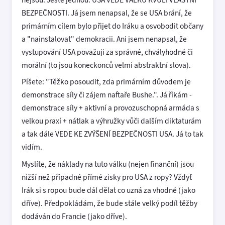
BEZPEČNOSTI. Já jsem nenapsal, že se USA brání, že
primárním cílem bylo přijet do Iráku a osvobodit občany
a "nainstalovat" demokracii. Ani jsem nenapsal, že
vystupování USA považuji za správné, chvályhodné či
morální (to jsou koneckonců velmi abstraktní slova).
Píšete: "Těžko posoudit, zda primárním důvodem je
demonstrace síly či zájem naftaře Bushe.". Já říkám -
demonstrace síly + aktivní a provozuschopná armáda s
velkou praxí + nátlak a výhružky vůči dalším diktaturám
a tak dále VEDE KE ZVÝŠENÍ BEZPEČNOSTI USA. Já to tak
vidím.
Myslíte, že náklady na tuto válku (nejen finanční) jsou
nižší než případné přímé zisky pro USA z ropy? Vždyť
Irák si s ropou bude dál dělat co uzná za vhodné (jako
dříve). Předpokládám, že bude stále velký podíl těžby
dodáván do Francie (jako dříve).