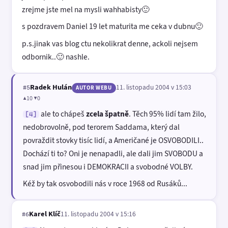
zrejme jste mel na mysli wahhabisty🙂
s pozdravem Daniel 19 let maturita me ceka v dubnu🙂
p.s.jinak vas blog ctu nekolikrat denne, ackoli nejsem
odbornik..🙂 nashle.
Radek Hulán
11. listopadu 2004 v 15:03
#5
AUTOR WEBU
▲10 ▼0
ale to chápeš
zcela špatně
. Těch 95% lidí tam žilo,
[4]
nedobrovolně, pod terorem Saddama, který dal
povraždit stovky tisíc lidí, a Američané je OSVOBODILI..
Dochází ti to? Oni je nenapadli, ale dali jim SVOBODU a
snad jim přinesou i DEMOKRACII a svobodné VOLBY.
Kéž by tak osvobodili nás v roce 1968 od Rusáků...
Karel Klíč
11. listopadu 2004 v 15:16
#6