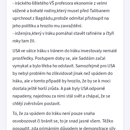
- iráckého 68letého VŠ profesora ekonomie z velmi
vážené a bohaté rodiny,který musel před Talibanem
uprchnout z Bagdádu,protože odmítal přistoupit na
jeho politiku a hrozilo mu zavraždění.
- inženýra,který v Iráku pomáhal stavět rafinérie a čtyři
roky tam žil.
USA ve válce Iráku s Iránem do Iráku investovaly nemalé
prostředky. Postupem doby se, ale Saddám začal
vymykat a bylo třeba ho odstavit. Samozřejmě pro USA
by nebyl problém ho zlikvidovat jinak než vpádem do
Iráku, ale v tomto případě by hrozilo, že by se k moci
dostala ještě horší zrůda. A pak byly USA odporně
napadeny, najednou za nimi stál svět a chápal, že se
chtějí zvěrstvům postavit.
To, že za vpádem do Iráku není pouze snaha
osvobozovat či bránit se, to je snad jasné všem. Těžko
posoudit, zda primárním důvodem je demonstrace síly