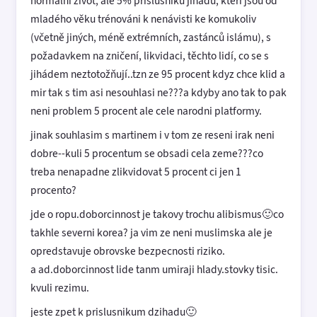
normální život, ale 5% příslušníků jihádu, kteří jsou od
mladého věku trénováni k nenávisti ke komukoliv
(včetně jiných, méně extrémních, zastánců islámu), s
požadavkem na zničení, likvidaci, těchto lidí, co se s
jihádem neztotožňují..tzn ze 95 procent kdyz chce klid a
mir tak s tim asi nesouhlasi ne???a kdyby ano tak to pak
neni problem 5 procent ale cele narodni platformy.
jinak souhlasim s martinem i v tom ze reseni irak neni
dobre--kuli 5 procentum se obsadi cela zeme???co
treba nenapadne zlikvidovat 5 procent ci jen 1
procento?
jde o ropu.doborcinnost je takovy trochu alibismus🙂co
takhle severni korea? ja vim ze neni muslimska ale je
opredstavuje obrovske bezpecnosti riziko.
a ad.doborcinnost lide tanm umiraji hlady.stovky tisic.
kvuli rezimu.
jeste zpet k prislusnikum dzihadu🙂