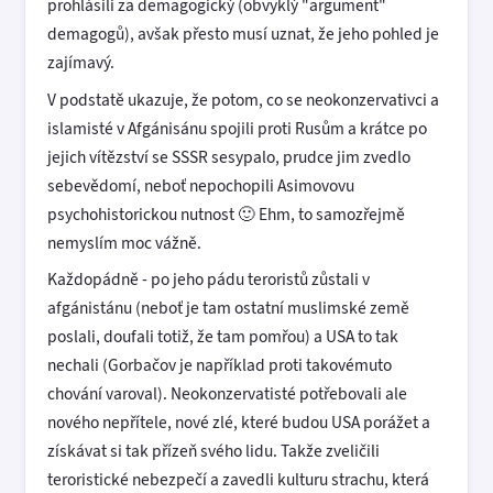
prohlásili za demagogický (obvyklý "argument"
demagogů), avšak přesto musí uznat, že jeho pohled je
zajímavý.
V podstatě ukazuje, že potom, co se neokonzervativci a
islamisté v Afgánisánu spojili proti Rusům a krátce po
jejich vítězství se SSSR sesypalo, prudce jim zvedlo
sebevědomí, neboť nepochopili Asimovovu
psychohistorickou nutnost 🙂 Ehm, to samozřejmě
nemyslím moc vážně.
Každopádně - po jeho pádu teroristů zůstali v
afgánistánu (neboť je tam ostatní muslimské země
poslali, doufali totiž, že tam pomřou) a USA to tak
nechali (Gorbačov je například proti takovémuto
chování varoval). Neokonzervatisté potřebovali ale
nového nepřítele, nové zlé, které budou USA porážet a
získávat si tak přízeň svého lidu. Takže zveličili
teroristické nebezpečí a zavedli kulturu strachu, která