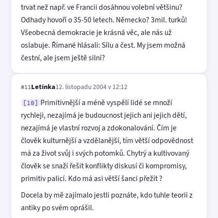
trvat než např. ve Francii dosáhnou volební většinu?
Odhady hovoří o 35-50 letech. Německo? 3mil. turků!
Všeobecná demokracie je krásná věc, ale nás už
oslabuje. Římané hlásali: Sílu a čest. My jsem možná
čestní, ale jsem ještě silní?
Letinka
12. listopadu 2004 v 12:12
#11
Primitivnější a méně vyspělí lidé se množí
[10]
rychleji, nezajímá je budoucnost jejich ani jejich dětí,
nezajímá je vlastní rozvoj a zdokonalování. Čím je
člověk kulturnější a vzdělanější, tím větší odpovědnost
má za život svůj i svých potomků. Chytrý a kultivovaný
člověk se snaží řešit konflikty diskusí či kompromisy,
primitiv palicí. Kdo má asi větší šanci přežít ?
Docela by mě zajímalo jestli poznáte, kdo tuhle teorii z
antiky po svém oprášil.