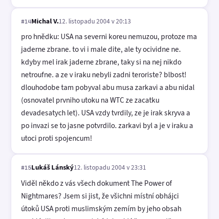
Michal V.
12. listopadu 2004 v 20:13
#14
pro hnědku: USA na severni koreu nemuzou, protoze ma
jaderne zbrane. to vi i male dite, ale ty ocividne ne.
kdyby mel irak jaderne zbrane, taky si na nej nikdo
netroufne. a ze v iraku nebyli zadni teroriste? blbost!
dlouhodobe tam pobyval abu musa zarkavi a abu nidal
(osnovatel prvniho utoku na WTC ze zacatku
devadesatych let). USA vzdy tvrdily, ze je irak skryva a
po invazi se to jasne potvrdilo. zarkavi byl a je v iraku a
utoci proti spojencum!
Lukáš Lánský
12. listopadu 2004 v 23:31
#15
Viděl někdo z vás všech dokument The Power of
Nightmares? Jsem si jist, že všichni místní obhájci
útoků USA proti muslimským zemím by jeho obsah