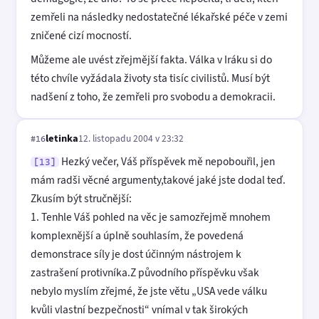
zemřeli na následky nedostatečné lékařské péče v zemi
zničené cizí mocností.
Můžeme ale uvést zřejmější fakta. Válka v Iráku si do
této chvíle vyžádala životy sta tisíc civilistů. Musí být
nadšení z toho, že zemřeli pro svobodu a demokracii.
letinka
12. listopadu 2004 v 23:32
#16
Hezký večer, Váš příspěvek mě nepobouřil, jen
[13]
mám radši věcné argumenty,takové jaké jste dodal teď.
Zkusím být stručnější:
1. Tenhle Váš pohled na věc je samozřejmě mnohem
komplexnější a úplně souhlasím, že povedená
demonstrace síly je dost účinným nástrojem k
zastrašení protivníka.Z původního příspěvku však
nebylo myslím zřejmé, že jste větu „USA vede válku
kvůli vlastní bezpečnosti“ vnímal v tak širokých