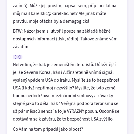
zajímá). Může jej, prosím, napsat sem, příp. poslat na
můj mail karelklic@karelklic.net? Ale jinak máte
pravdu, moje otázka byla demagogická.
BTW: Názor jsem si utvořil pouze na základě běžně
dostupných informací (tisk, rádio). Takové známé vám
závidím.
[9]
Netvrdím, že Irák je semeništěm teroristů. Důležitější
je, že Severní Korea, Irán i Alžír zřetelně vnímá signál
vyslaný vpádem USA do Iráku. Myslíte že to bezpečnost
USA (i když nepřímo) nezvýšilo? Myslíte, že tyto země
budou nedodržovat mezinárodní smlouvy a závazky
stejně jako to dělal Irák? Veřejná podpora terorismu se
už pár měsíců nenosí a to je VÝRAZNÝ posun. Osobně se
dostávám se k závěru, že to bezpečnost USA zvýšilo.
Co Vám na tom připadá jako blbost?