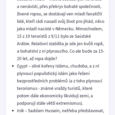
a nenávisti, přes překryv bohaté společnosti,
živené ropou, se dostávají ven mladí fanatičtí
lidé, kteří rádi nasadí svůj život pro jihád, něco
jako mladí nacisté v Německu. Mimochodem,
15 z 19 teroristů z 9/11 bylo ze Saúdské
Arábie. Relativní stabilita je zde jen kvůli ropě,
a bohatství z ní plynoucího. Co ale bude za 15-
20 let, až ropa dojde?
Egypt
– silné kořeny Islámu, chudoba, a z ní
plynoucí populistický islám jako řešení
bezprostředních problémů (a z toho plynoucí
terorismus - známé vraždy turistů, které
potom dále ekonomicky likvidují zemi, a
podporují stále větší extremismus).
Irák
– Saddam Hussein, netřeba představovat,