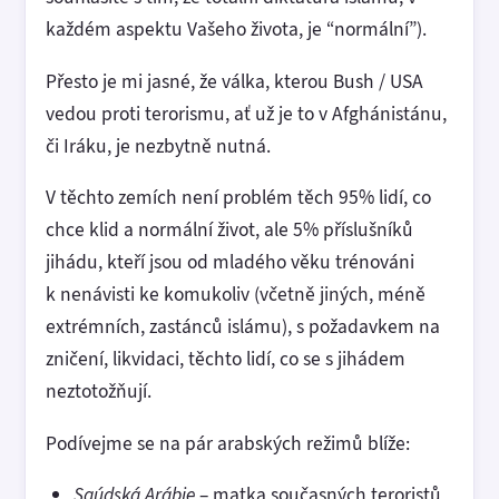
každém aspektu Vašeho života, je “normální”).
Přesto je mi jasné, že válka, kterou Bush / USA
vedou proti terorismu, ať už je to v Afghánistánu,
či Iráku, je nezbytně nutná.
V těchto zemích není problém těch 95% lidí, co
chce klid a normální život, ale 5% příslušníků
jihádu, kteří jsou od mladého věku trénováni
k nenávisti ke komukoliv (včetně jiných, méně
extrémních, zastánců islámu), s požadavkem na
zničení, likvidaci, těchto lidí, co se s jihádem
neztotožňují.
Podívejme se na pár arabských režimů blíže:
Saúdská Arábie
– matka současných teroristů