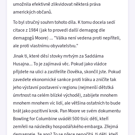
umožnila efektivně zlikvidovat některá práva
amerických občanů.
To byl stručný souhrn tohoto díla. K tomu docela sedí
citace z 1984 (jak to provedl další demagog dle
demagogů Moore) ... "Válka není vedena proti nepříteli,
ale proti vlastnímu obyvatelstvu."
Jinak ti, které děsí stovky mrtvým za Saddáma
Husajna... To je zajímavá věc. Pokud jako vládce
přijdete na ulici a zastřelíte člověka, skončil jste. Pokud
zavedete ekonomické sankce proti Iráku a zničíte tak
jeho výstavní postavení v regionu (nejmenší dětstká
úmrtnost na celém blízké východě), zabijete mnohem
mnohem mnohem víc lidí, ale většina ostatních to bude
brát jako pozitivní krok. Pan Moore ve svém dokumentu
Bowling for Columbine uváděl 500 tisíc dětí, kteří
zemřeli na následky hospodářského embarga. Zřejmá
demagogie, že ano? To se přece nepočítá, ti děti, kteří