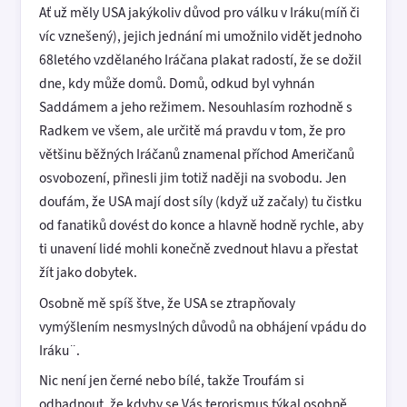
Ať už měly USA jakýkoliv důvod pro válku v Iráku(míň či
víc vznešený), jejich jednání mi umožnilo vidět jednoho
68letého vzdělaného Iráčana plakat radostí, že se dožil
dne, kdy může domů. Domů, odkud byl vyhnán
Saddámem a jeho režimem. Nesouhlasím rozhodně s
Radkem ve všem, ale určitě má pravdu v tom, že pro
většinu běžných Iráčanů znamenal příchod Američanů
osvobození, přinesli jim totiž naději na svobodu. Jen
doufám, že USA mají dost síly (když už začaly) tu čistku
od fanatiků dovést do konce a hlavně hodně rychle, aby
ti unavení lidé mohli konečně zvednout hlavu a přestat
žít jako dobytek.
Osobně mě spíš štve, že USA se ztrapňovaly
vymýšlením nesmyslných důvodů na obhájení vpádu do
Iráku¨.
Nic není jen černé nebo bílé, takže Troufám si
odhadnout, že kdyby se Vás terorismus týkal osobně,