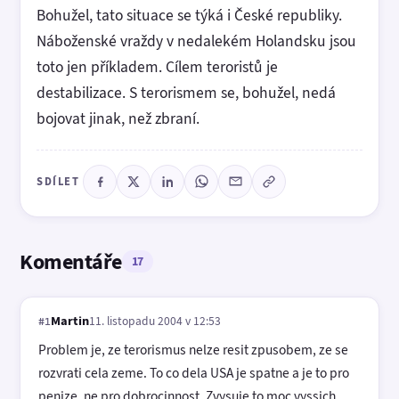
Bohužel, tato situace se týká i České republiky.
Náboženské vraždy v nedalekém Holandsku jsou
toto jen příkladem. Cílem teroristů je
destabilizace. S terorismem se, bohužel, nedá
bojovat jinak, než zbraní.
SDÍLET
Komentáře
17
Martin
11. listopadu 2004 v 12:53
#1
Problem je, ze terorismus nelze resit zpusobem, ze se
rozvrati cela zeme. To co dela USA je spatne a je to pro
penize, ne pro dobrocinnost. Zvysuje to moc vyssich