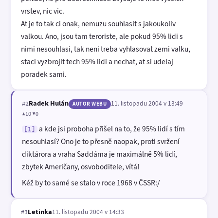
vrstev, nic vic.
At je to tak ci onak, nemuzu souhlasit s jakoukoliv
valkou. Ano, jsou tam teroriste, ale pokud 95% lidi s
nimi nesouhlasi, tak neni treba vyhlasovat zemi valku,
staci vyzbrojit tech 95% lidi a nechat, at si udelaj
poradek sami.
Radek Hulán
11. listopadu 2004 v 13:49
#2
AUTOR WEBU
▲10 ▼0
a kde jsi proboha přišel na to, že 95% lidí s tím
[1]
nesouhlasí? Ono je to přesně naopak, proti svržení
diktárora a vraha Saddáma je maximálně 5% lidí,
zbytek Američany, osvoboditele, vítá!
Kéž by to samé se stalo v roce 1968 v ČSSR:/
Letinka
11. listopadu 2004 v 14:33
#3