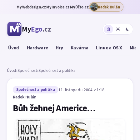
MyWebdesign.cz
MyInvoice.cz
MyÚčto.cz
Radek Hulán
My
Ego
.cz
Úvod
Hardware
Hry
Kavárna
Linux a OS X
Micr
Úvod
›
Společnost
›
Společnost a politika
Společnost a politika
11. listopadu 2004 v 1:18
Radek Hulán
Bůh žehnej Americe…