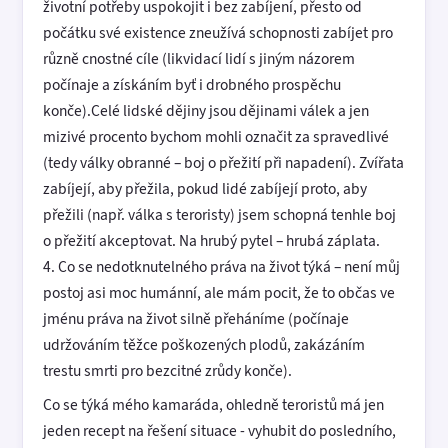
životní potřeby uspokojit i bez zabíjení, přesto od
počátku své existence zneužívá schopnosti zabíjet pro
různě cnostné cíle (likvidací lidí s jiným názorem
počínaje a získáním byť i drobného prospěchu
konče).Celé lidské dějiny jsou dějinami válek a jen
mizivé procento bychom mohli označit za spravedlivé
(tedy války obranné – boj o přežití při napadení). Zvířata
zabíjejí, aby přežila, pokud lidé zabíjejí proto, aby
přežili (např. válka s teroristy) jsem schopná tenhle boj
o přežití akceptovat. Na hrubý pytel – hrubá záplata.
4. Co se nedotknutelného práva na život týká – není můj
postoj asi moc humánní, ale mám pocit, že to občas ve
jménu práva na život silně přeháníme (počínaje
udržováním těžce poškozených plodů, zakázáním
trestu smrti pro bezcitné zrůdy konče).
Co se týká mého kamaráda, ohledně teroristů má jen
jeden recept na řešení situace - vyhubit do posledního,