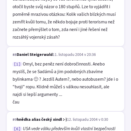
otočil byste svůj názor o 180 stupňů. Lze to vyjádřit i
poměrně mrazivou otázkou: Kolik vašich blízkých musí
zemřít kvůli tomu, že někdo bojuje proti terorismu než
začnete přemýšlet o tom, zda není i jiné řešení než
rozsáhlý vojenský zásah?
Daniel Steigerwald
11. listopadu 2004 v 20:36
#8
Omyl, bez peněz není dobročinnosti. Anebo
[1]
myslíš, že se Sadámů a jim podobných zbavíme
bylinkama 🙂 ? Jezdíš Autem?, nebo autobusem? jde i o
"tvoji" ropu. Klidně můžeš s válkou nesouhlasit, ale
najdi si lepší argumenty ...
čau
hnědka alias český xindl :-)
12. listopadu 2004 v 0:30
#9
USA vede válku především kvůli vlastní bezpečnosti
[6]