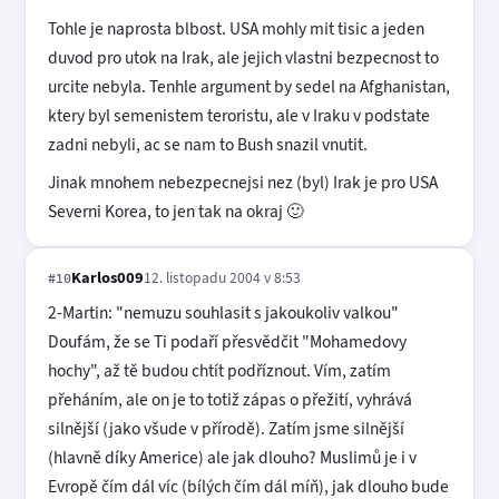
Tohle je naprosta blbost. USA mohly mit tisic a jeden
duvod pro utok na Irak, ale jejich vlastni bezpecnost to
urcite nebyla. Tenhle argument by sedel na Afghanistan,
ktery byl semenistem teroristu, ale v Iraku v podstate
zadni nebyli, ac se nam to Bush snazil vnutit.
Jinak mnohem nebezpecnejsi nez (byl) Irak je pro USA
Severni Korea, to jen tak na okraj 🙂
Karlos009
12. listopadu 2004 v 8:53
#10
2-Martin: "nemuzu souhlasit s jakoukoliv valkou"
Doufám, že se Ti podaří přesvědčit "Mohamedovy
hochy", až tě budou chtít podříznout. Vím, zatím
přeháním, ale on je to totiž zápas o přežití, vyhrává
silnější (jako všude v přírodě). Zatím jsme silnější
(hlavně díky Americe) ale jak dlouho? Muslimů je i v
Evropě čím dál víc (bílých čím dál míň), jak dlouho bude