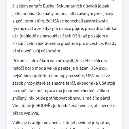
či zájem naftaře Bushe. Sekundárních důvodů je pak
jistě mnoho. Od snahy pomoci utlačovaným přes jasný
signál teroristům, že USA se nenechají zastrašovat a
tyranizovat a že když jim o něco půjde, prosadí si takřka
vše (nehledě na nesouhlas části OSN) až po zájem o
získání velmi lukrativního prostředí pro investice. Každý
ať si utvoří svůj názor sám.
Pokud si, ale někdo naivně myslí, že v téhle válce se
netočí boj o moc a velké peníze je blázen. USA jsou
největším spotřebitelem ropy na světě, USA mají své
zásoby ropy,které se značně tenčí, ekonomika USA stojí
na ropě. Irák má ropu a má ji opravdu hodně, válkou
zničený Irák bude potřebovat obnovu a má čím platit.
Vím, tohle je HODNĚ zjednodušená rovnice, ale něco z ní
přece vyplývá.
Válka je i zabíjet nevinné a zabíjet nevinné je špatné,