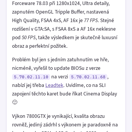
Forceware 78.03 při 1280x1024, Ultra detaily,
zapnutém OpenGL Tripple Buffer, nastavená
High Quality, FSAA 4xS, AF 16x je
77 FPS
. Stejné
rozlišení v GTA:SA, s FSAA 8xS a AF 16x neklesne
pod
50 FPS
, takže výsledkem je skutečně luxusní
obraz a perfektní požitek.
Problém byl jen s jedním zatuhnutím ve hře,
nicméně, vyřešil to update BIOSu z verze
na verzi
,
5.70.02.11.10
5.70.02.11.68
nabízí jej třeba
Leadtek
. Uvidíme, co na SLI
zapojení těchto karet bude říkat Cinema Display
🙂
Výkon 7800GTX je vynikající, kvalita obrazu
rovněž, jediný zádrhl s výkonem je paradoxně na