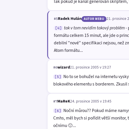
Tak pokud je kanál generován skriptem, 
Radek Hulán
21. prosince 
#5
AUTOR WEBU
tak v tom nevidím takový problém
- 
[4]
formátu celkem 15 minut, ale jde o prin
debilní "nové" specifikaci nejsou, než 
Atom formátu...
wizard
21. prosince 2005 v 19:27
#6
No to se bohužel na internetu vys
[5]
blokového elementu s borderem. Zkusil s
MaReK
24. prosince 2005 v 19:45
#7
Noční můrou?? Pokud máme namysli ob
[6]
Cmhs, měl bych si pořídit větší monitor,
očnímu 🙁...