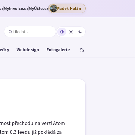
cz
MyInvoice.cz
MyÚčto.cz
Radek Hulán
tečky
Webdesign
Fotogalerie
nost přechodu na verzi Atom
Atom 0.3 feedu již pokládá za