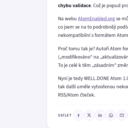
chybu validace
. Což je popud pr
Na webu
AtomEnabled.org
se mů
co jsem se na to podrobněji pod
nekompatibilní s formátem Atom 
Proč tomu tak je? Autoři Atom f
(„modifikováno“ na „aktualizová
To je celé k těm „zásadním“ změ
Nyní je tedy WELL.DONE Atom 1.
tak další uměle vytvořenou nekom
RSS/Atom čteček.
SDÍLET