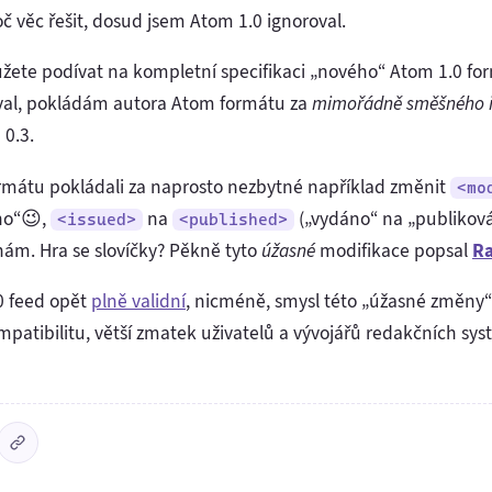
oč věc řešit, dosud jsem Atom 1.0 ignoroval.
žete podívat na kompletní specifikaci „nového“ Atom 1.0 for
íval, pokládám autora Atom formátu za
mimořádně směšného i
0.3.
ormátu pokládali za naprosto nezbytné například změnit
<mo
no“😉,
na
(„vydáno“ na „publikov
<issued>
<published>
nám. Hra se slovíčky? Pěkně tyto
úžasné
modifikace popsal
R
0 feed opět
plně validní
, nicméně, smysl této „úžasné změny
patibilitu, větší zmatek uživatelů a vývojářů redakčních sy