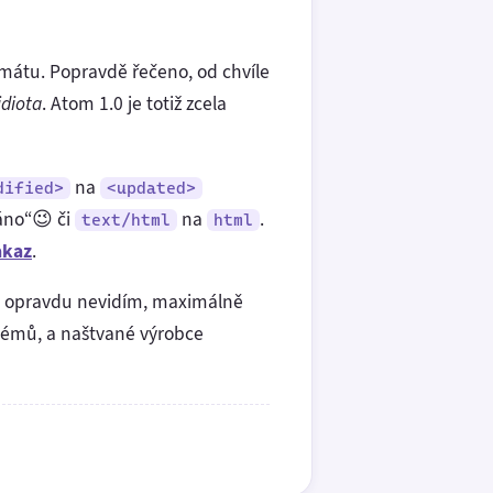
mátu. Popravdě řečeno, od chvíle
diota
. Atom 1.0 je totiž zcela
na
dified>
<updated>
áno“😉 či
na
.
text/html
html
akaz
.
“ opravdu nevidím, maximálně
stémů, a naštvané výrobce