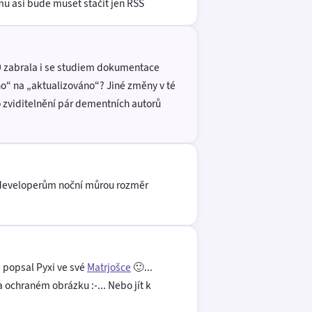
mu asi bude muset stačit jen RSS
.0 zabrala i se studiem dokumentace
o“ na „aktualizováno“? Jiné změny v té
o zviditelnění pár dementních autorů
ebdeveloperům noční můrou rozměr
ě popsal Pyxi ve své
Matrjošce
🙂...
 ochraném obrázku :-... Nebo jít k