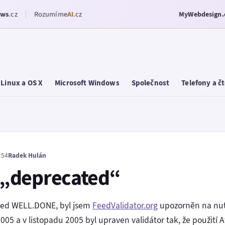
ows
.cz
Rozumíme
AI
.cz
MyWebdesign.
Linux a OS X
Microsoft Windows
Společnost
Telefony a č
:54
Radek Hulán
ž „deprecated“
feed WELL.DONE, byl jsem
FeedValidator.org
upozorněn na nut
2005 a v listopadu 2005 byl upraven validátor tak, že použití 