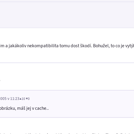
im a jakákoliv nekompatibilita tomu dost škodí. Bohužel, to co je vytý

2005 v 11:23
▲10 ▼0
brázku, máš jej v cache..