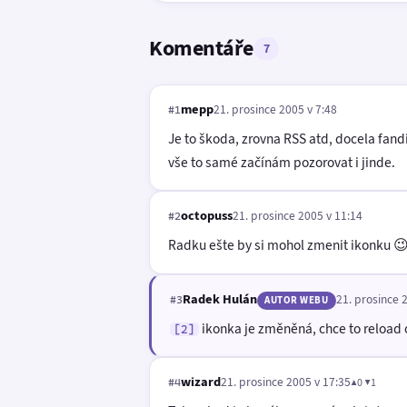
Komentáře
7
mepp
21. prosince 2005 v 7:48
#1
Je to škoda, zrovna RSS atd, docela fand
vše to samé začínám pozorovat i jinde.
octopuss
21. prosince 2005 v 11:14
#2
Radku ešte by si mohol zmenit ikonku 
Radek Hulán
21. prosince 
#3
AUTOR WEBU
ikonka je změněná, chce to reload o
[2]
wizard
21. prosince 2005 v 17:35
▲0 ▼1
#4