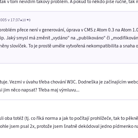
tak v tom nevidím takový problém. A pokud to někdo píše ručně, tak 
2005 v 17:37
▲10 ▼0
problém přece není v generování, úprava v CMS z Atom 0.3 na Atom 1
cip. Jaký smysl má změnit „vydáno“ na „publikováno“ či „modifikován
změny slovíček. To je prostě uměle vytvořená nekompatibilita a snaha 
kytuje. Vezmi v úvahu třeba chování W3C. Dodneška je začínajícím w
i jim něco napsat? Třeba maj výmluvu...
a totéž (tj. co říká norma a jak to počítají prohlížeče, tak to pěkn
 tohle jsem psal 2x, protože jsem šnatně dekódoval jedno pídmenko na