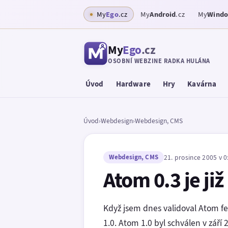
My
Ego
.cz
My
Android
.cz
My
Wind
My
Ego
.cz
OSOBNÍ WEBZINE RADKA HULÁNA
Úvod
Hardware
Hry
Kavárna
Úvod
›
Webdesign
›
Webdesign, CMS
Webdesign, CMS
21. prosince 2005 v 0
Atom 0.3 je ji
Když jsem dnes validoval Atom 
1.0. Atom 1.0 byl schválen v září 