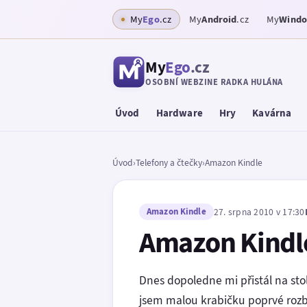
My
Ego
.cz
My
Android
.cz
My
Wind
My
Ego
.cz
OSOBNÍ WEBZINE RADKA HULÁNA
Úvod
Hardware
Hry
Kavárna
Úvod
›
Telefony a čtečky
›
Amazon Kindle
Amazon Kindle
27. srpna 2010 v 17:30
Amazon Kindle
Dnes dopoledne mi přistál na st
jsem malou krabičku poprvé rozbal