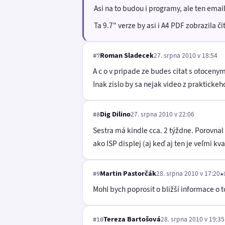
Asi na to budou i programy, ale ten ema
Ta 9.7" verze by asi i A4 PDF zobrazila čit
Roman Sladecek
27. srpna 2010 v 18:54
#7
A c o v pripade ze budes citat s otocenym
Inak zislo by sa nejak video z praktickeho
Dig Dilino
27. srpna 2010 v 22:06
#8
Sestra má kindle cca. 2 týždne. Porovnal
ako ISP displej (aj keď aj ten je veľmi k
Martin Pastorčák
28. srpna 2010 v 17:20
▲
#9
Mohl bych poprosit o bližší informace o 
Tereza Bartošová
28. srpna 2010 v 19:35
#10