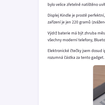
bylo velice zřetelně natištěno uv
Displej Kindle je prostě perfektn
zařízení je jen 220 gramů (zvážen
Výdrž baterie má být zhruba měsí
všechny moderní telefony, Bluetoo
Elektronické čtečky jsem dosud i
rozumná částka za tento gadget.