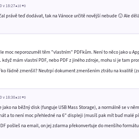
0 v 18:27
▲10 ▼0
l právě teď dodávat, tak na Vánoce určitě novější nebude 🙂 Ale dělá s
ale moc neporozuměl těm "vlastním" PDFkům. Není to něco jako u Appl
j. když mám vlastní PDF, nebo PDF z jiného zdroje, mohu si je tam pros
Fko řádně zmenšil? Neutrpí dokument zmenšením ztrátu na kvalitě (z
0 v 18:30
▲10 ▼0
le jako na běžný disk (funguje USB Mass Storage), a normálně se v ně
mát a to není moc přehledné na 6" displeji (musíš pak mít buď malé 
PDF pošleš na email, on jej zdarma překonvertuje do menšího formátu n