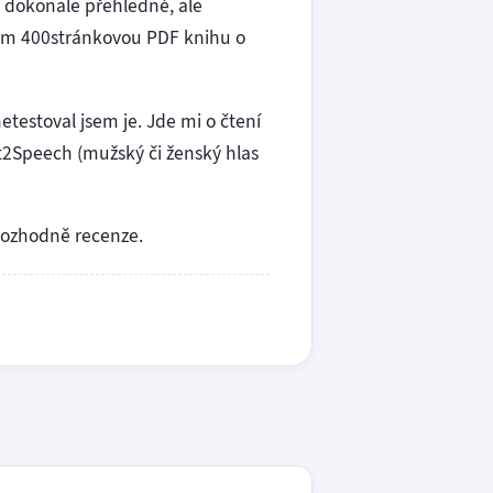
ě dokonale přehledné, ale
sem 400stránkovou PDF knihu o
etestoval jsem je. Jde mi o čtení
t2Speech (mužský či ženský hlas
 rozhodně recenze.