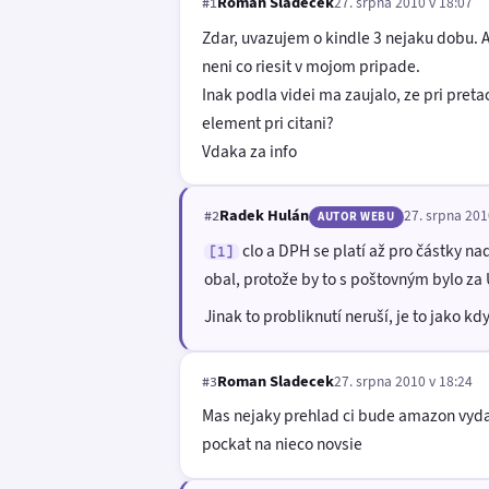
Roman Sladecek
27. srpna 2010 v 18:07
#1
Zdar, uvazujem o kindle 3 nejaku dobu. A
neni co riesit v mojom pripade.
Inak podla videi ma zaujalo, ze pri pret
element pri citani?
Vdaka za info
Radek Hulán
27. srpna 201
#2
AUTOR WEBU
clo a DPH se platí až pro částky na
[1]
obal, protože by to s poštovným bylo za U
Jinak to probliknutí neruší, je to jako kdy
Roman Sladecek
27. srpna 2010 v 18:24
#3
Mas nejaky prehlad ci bude amazon vydava
pockat na nieco novsie