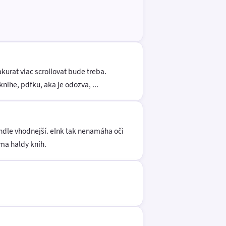
kurat viac scrollovat bude treba.
knihe, pdfku, aka je odozva, ...
indle vhodnejší. eInk tak nenamáha oči
oma haldy kníh.