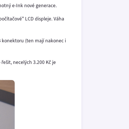
amotný e-Ink nové generace.
"počítačové" LCD displeje. Váha
B konektoru (ten mají nakonec i
řešit, necelých 3.200 Kč je