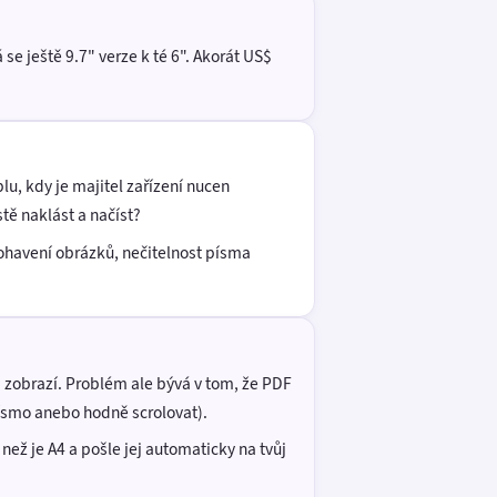
e ještě 9.7" verze k té 6". Akorát US$
u, kdy je majitel zařízení nucen
tě naklást a načíst?
ohavení obrázků, nečitelnost písma
m zobrazí. Problém ale bývá v tom, že PDF
písmo anebo hodně scrolovat).
ež je A4 a pošle jej automaticky na tvůj