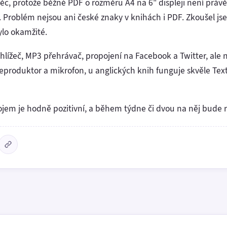
věc, protože běžné PDF o rozměru A4 na 6" displeji není práv
. Problém nejsou ani české znaky v knihách i PDF. Zkoušel j
ylo okamžité.
hlížeč, MP3 přehrávač, propojení na Facebook a Twitter, ale n
eproduktor a mikrofon, u anglických knih funguje skvěle Tex
ojem je hodně pozitivní, a během týdne či dvou na něj bude