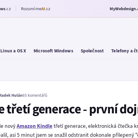
ows
.cz
Rozumíme
AI
.cz
MyWebdesign.
Linux a OS X
Microsoft Windows
Společnost
Telefony a č
Radek Hulán
65 komentářů
 třetí generace - první do
ole nový
Amazon Kindle
třetí generace, elektronická čtečka 
il, asi 5 minut jsem se snažil odstranit dokonale přilepený "