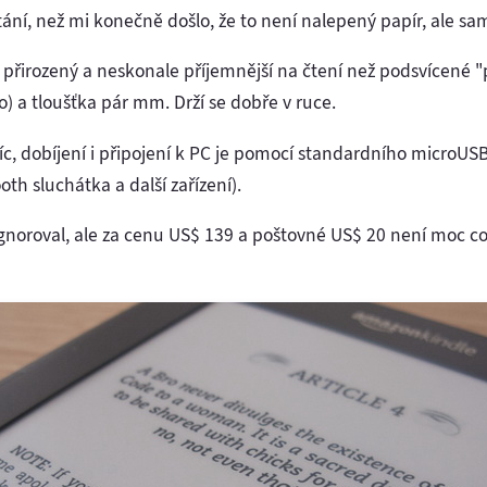
ítání, než mi konečně došlo, že to není nalepený papír, ale s
í, přirozený a neskonale příjemnější na čtení než podsvícené 
o) a tloušťka pár mm. Drží se dobře v ruce.
c, dobíjení i připojení k PC je pomocí standardního microUS
th sluchátka a další zařízení).
gnoroval, ale za cenu US$ 139 a poštovné US$ 20 není moc co 