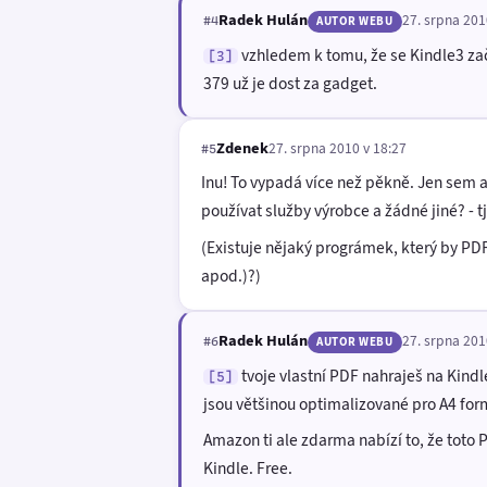
Radek Hulán
27. srpna 201
#4
AUTOR WEBU
vzhledem k tomu, že se Kindle3 zača
[3]
379 už je dost za gadget.
Zdenek
27. srpna 2010 v 18:27
#5
Inu! To vypadá více než pěkně. Jen sem 
používat služby výrobce a žádné jiné? - t
(Existuje nějaký prográmek, který by PD
apod.)?)
Radek Hulán
27. srpna 201
#6
AUTOR WEBU
tvoje vlastní PDF nahraješ na Kind
[5]
jsou většinou optimalizované pro A4 for
Amazon ti ale zdarma nabízí to, že toto 
Kindle. Free.