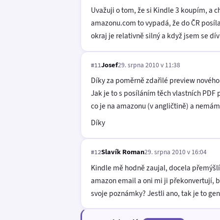
Uvažuji o tom, že si Kindle 3 koupím, a ch
amazonu.com to vypadá, že do ČR posílají 
okraj je relativně silný a když jsem se d
Josef
29. srpna 2010 v 11:38
#11
Díky za poměrně zdařilé preview nového 
Jak je to s posíláním těch vlastních PDF 
co je na amazonu (v angličtině) a nemám
Díky
Slavík Roman
29. srpna 2010 v 16:04
#12
Kindle mě hodně zaujal, docela přemýšlí
amazon email a oni mi ji překonvertují, 
svoje poznámky? Jestli ano, tak je to gen