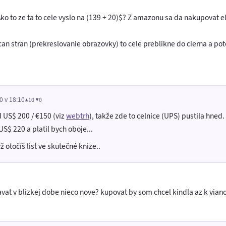
ko to ze ta to cele vyslo na (139 + 20)$? Z amazonu sa da nakupovat el
acan stran (prekreslovanie obrazovky) to cele preblikne do cierna a po
0 v 18:10
▲10 ▼0
d US$ 200 / €150 (viz
webtrh
), takže zde to celnice (UPS) pustila hne
S$ 220 a platil bych oboje...
ž otočíš list ve skutečné knize..
t v blizkej dobe nieco nove? kupovat by som chcel kindla az k vianoc