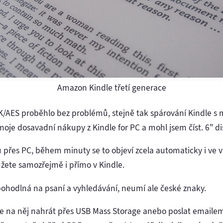
Amazon Kindle třetí generace
-PSK/AES proběhlo bez problémů, stejně tak spárování Kindl
oje dosavadní nákupy z Kindle for PC a mohl jsem číst. 6" dis
přes PC, během minuty se to objeví zcela automaticky i ve 
žete samozřejmě i přímo v Kindle.
pohodlná na psaní a vyhledávání, neumí ale české znaky.
se na něj nahrát přes USB Mass Storage anebo poslat emaile