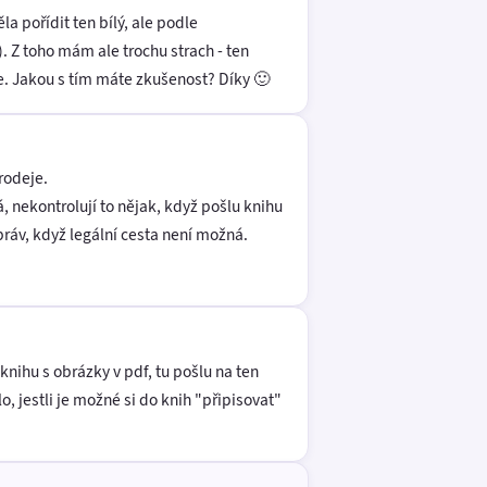
la pořídit ten bílý, ale podle
). Z toho mám ale trochu strach - ten
dle. Jakou s tím máte zkušenost? Díky 🙂
rodeje.
, nekontrolují to nějak, když pošlu knihu
ráv, když legální cesta není možná.
nihu s obrázky v pdf, tu pošlu na ten
, jestli je možné si do knih "připisovat"