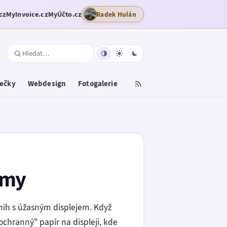
cz
MyInvoice.cz
MyÚčto.cz
Radek Hulán
tečky
Webdesign
Fotogalerie
jmy
knih s úžasným displejem. Když
ochranný" papír na displeji, kde