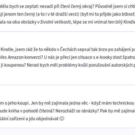
těla bych se zeptat: nevadí při čtení černý okraj? Původně jsem si chtě
jenom ten černý (a to i v té dražší verzi) (byť mi to přijde jako blbost
ívala na oba obrázky v životní velikosti, lépe se mi vnímal ten bílý Kin
Kindle, jsem rád že to někdo v Čechách sepsal tak brzo po zahájení p
přes Amazon konverzi? U nás je přeci jen situace s e-booky dost špatná
 ji koupenou? Nerad bych měl problémy kvůli porušování autorských p
m o jeho koupi. Jen by mě zajímala jedna věc - když mám technickou k
bude kniha v pohodě čitelná? Nerozháží se obrázky? Pak by mě zajímalo
iální zařízení a jdu objednávat 🙂