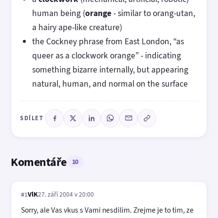
human being (
orange
- similar to orang-utan,
a hairy ape-like creature)
the Cockney phrase from East London, “as
queer as a clockwork orange” - indicating
something bizarre internally, but appearing
natural, human, and normal on the surface
SDÍLET
Komentáře
10
VlK
27. září 2004 v 20:00
#1
Sorry, ale Vas vkus s Vami nesdilim. Zrejme je to tim, ze