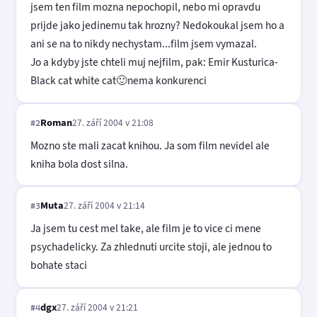
jsem ten film mozna nepochopil, nebo mi opravdu
prijde jako jedinemu tak hrozny? Nedokoukal jsem ho a
ani se na to nikdy nechystam...film jsem vymazal.
Jo a kdyby jste chteli muj nejfilm, pak: Emir Kusturica-
Black cat white cat🙂nema konkurenci
Roman
27. září 2004 v 21:08
#2
Mozno ste mali zacat knihou. Ja som film nevidel ale
kniha bola dost silna.
Muta
27. září 2004 v 21:14
#3
Ja jsem tu cest mel take, ale film je to vice ci mene
psychadelicky. Za zhlednuti urcite stoji, ale jednou to
bohate staci
dgx
27. září 2004 v 21:21
#4