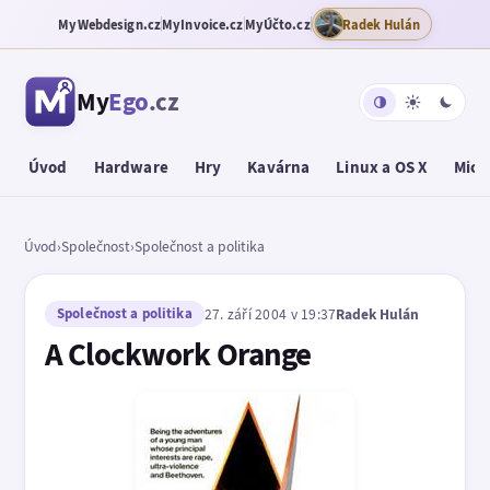
MyWebdesign.cz
MyInvoice.cz
MyÚčto.cz
Radek Hulán
My
Ego
.cz
Úvod
Hardware
Hry
Kavárna
Linux a OS X
Micr
Úvod
›
Společnost
›
Společnost a politika
Společnost a politika
27. září 2004 v 19:37
Radek Hulán
A Clockwork Orange