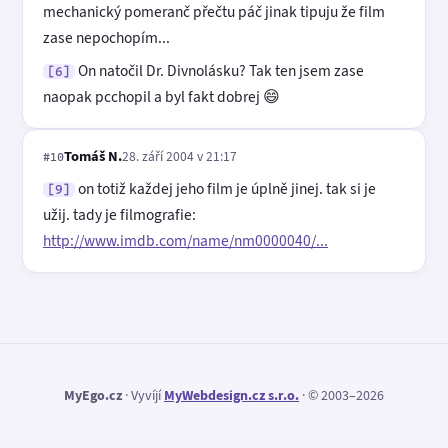
mechanický pomeranč přečtu páč jinak tipuju že film
zase nepochopím...
On natočil Dr. Divnolásku? Tak ten jsem zase
[6]
naopak pcchopil a byl fakt dobrej 😄
Tomáš N.
28. září 2004 v 21:17
#10
on totiž každej jeho film je úplně jinej. tak si je
[9]
užij. tady je filmografie:
http://www.imdb.com/name/nm0000040/...
MyEgo.cz
· Vyvíjí
MyWebdesign.cz s.r.o.
· © 2003–2026