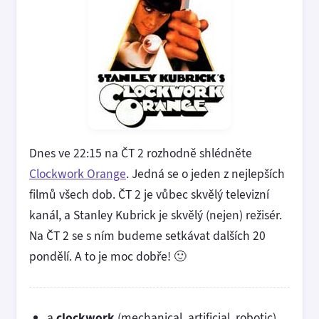
Dnes ve 22:15 na ČT 2 rozhodně shlédněte
Clockwork Orange
. Jedná se o jeden z nejlepších
filmů všech dob. ČT 2 je vůbec skvělý televizní
kanál, a Stanley Kubrick je skvělý (nejen) režisér.
Na ČT 2 se s ním budeme setkávat dalších 20
pondělí. A to je moc dobře! 🙂
a
clockwork
(mechanical, artificial, robotic)