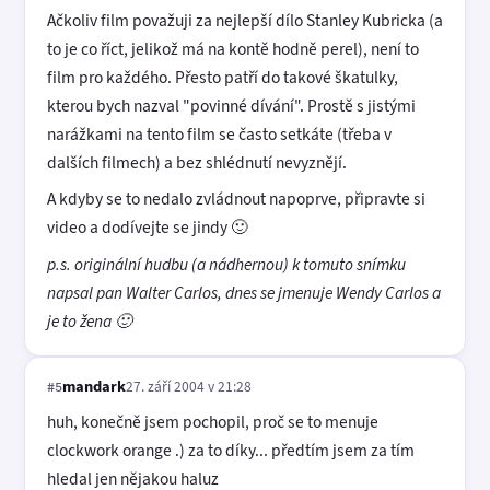
Ačkoliv film považuji za nejlepší dílo Stanley Kubricka (a
to je co říct, jelikož má na kontě hodně perel), není to
film pro každého. Přesto patří do takové škatulky,
kterou bych nazval "povinné dívání". Prostě s jistými
narážkami na tento film se často setkáte (třeba v
dalších filmech) a bez shlédnutí nevyznějí.
A kdyby se to nedalo zvládnout napoprve, připravte si
video a dodívejte se jindy 🙂
p.s. originální hudbu (a nádhernou) k tomuto snímku
napsal pan Walter Carlos, dnes se jmenuje Wendy Carlos a
je to žena 🙂
mandark
27. září 2004 v 21:28
#5
huh, konečně jsem pochopil, proč se to menuje
clockwork orange .) za to díky... předtím jsem za tím
hledal jen nějakou haluz