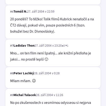
Tomáš N.
27. září 2004 v 22:59
#6
20 pondělí? To těžko! Tolik filmů Kubrick nenatočil a na
ČT2 dávají, pokud vím, pouze posledních 6 (tozn.
bohužel bez Dr. Divnovlásky).
Ladislav Thon
27. září 2004 v 23:20
▲0 ▼1
#7
Mno... on ten film není špatný... ale knižní předloha je
jaksi... no prostě lepší 🙂
Peter Lachký
28. září 2004 v 0:28
#8
Mňam mňam. 😉
Michal Tulacek
28. září 2004 v 11:26
#9
No po zkušenostech s vesmírnou odysseou si nejprva