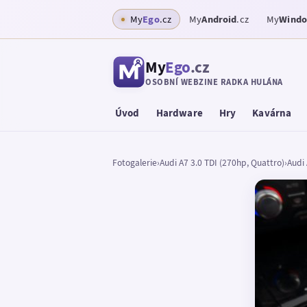
My
Ego
.cz
My
Android
.cz
My
Wind
My
Ego
.cz
OSOBNÍ WEBZINE RADKA HULÁNA
Úvod
Hardware
Hry
Kavárna
Fotogalerie
›
Audi A7 3.0 TDI (270hp, Quattro)
›
Audi 