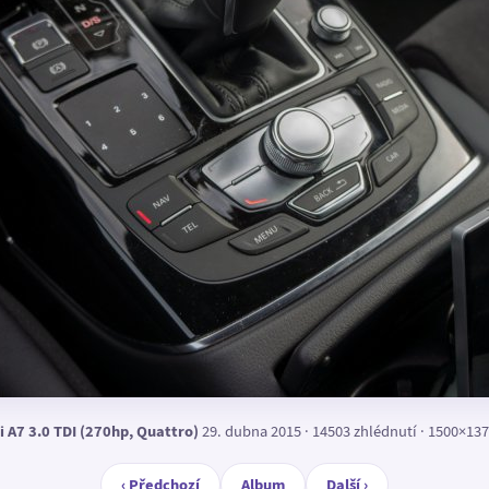
i A7 3.0 TDI (270hp, Quattro)
29. dubna 2015 · 14503 zhlédnutí · 1500×137
‹ Předchozí
Album
Další ›