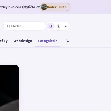
cz
MyInvoice.cz
MyÚčto.cz
Radek Hulán
tečky
Webdesign
Fotogalerie