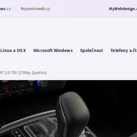
ows
.cz
Rozumíme
AI
.cz
MyWebdesign.
Linux a OS X
Microsoft Windows
Společnost
Telefony a č
A7 3.0 TDI (270hp, Quattro)