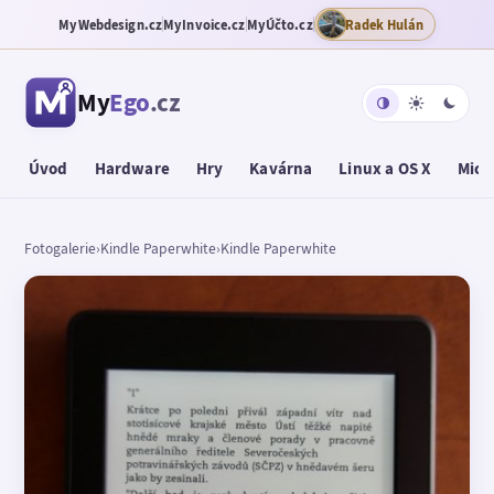
MyWebdesign.cz
MyInvoice.cz
MyÚčto.cz
Radek Hulán
My
Ego
.cz
Úvod
Hardware
Hry
Kavárna
Linux a OS X
Micr
Fotogalerie
›
Kindle Paperwhite
›
Kindle Paperwhite