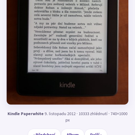
Kindle Paperwhite
9. listopadu 2012 · 10333 zhlédnutí · 740×1000
px
‹ Předchozí
Album
Další ›