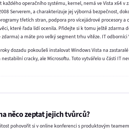
ást každého operačního systému, kernel, nemá ve Vista x64 v 
 Serverem, a charakterizuje jej výborná bezpečnost, dokona
ogramy třetích stran, podpora pro vícejádrové procesory a
věci, které řada lidí ocenila. Přidejte si k tomu ještě zdarm
zdarma) a máte pro velký segment trhu vítěze. IT odborníci V
a roky dozadu pokoušeli instalovat Windows Vista na zastaralé p
a nestabilní cracky, ale Microsoftu. Toto vytvářelo u části IT 
na něco zeptat jejich tvůrců?
žitost pohovořit si v online konferenci s produktovým teame