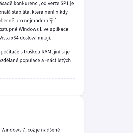
zásadě konkurenci, od verze SP1 je
lá stabilita, která není nikdy
 obecně pro nejmodernější
a dostupné Windows Live aplikace
ista x64 doslova milují.
očítače s troškou RAM, jiní si je
nevzdělané populace a -náctiletých
m Windows 7, což je nadšeně