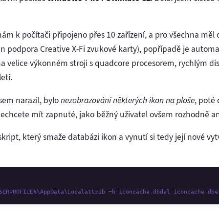
 mám k počítači připojeno přes 10 zařízení, a pro všechna mě
en podpora Creative X-Fi zvukové karty), popřípadě je autom
 na velice výkonném stroji s quadcore procesorem, rychlým 
etí.
sem narazil, bylo
nezobrazování některých ikon na ploše
, poté
 nechcete mít zapnuté, jako běžný uživatel ovšem rozhodně an
pt, který smaže databázi ikon a vynutí si tedy její nové vytvo