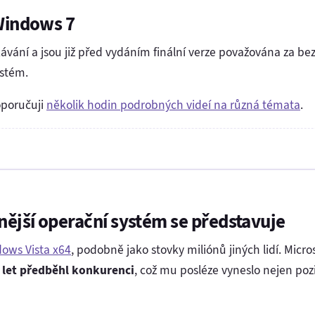
 Windows 7
vání a jsou již před vydáním finální verze považována za be
stém.
oporučuji
několik hodin podrobných videí na různá témata
.
ější operační systém se představuje
ows Vista x64
, podobně jako stovky miliónů jiných lidí. Micro
 let předběhl konkurenci
, což mu posléze vyneslo nejen pozi