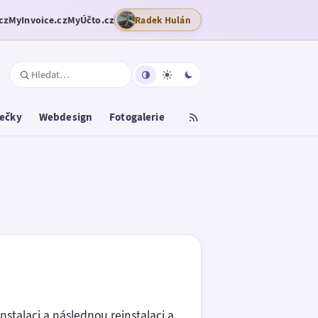
cz
MyInvoice.cz
MyÚčto.cz
Radek Hulán
tečky
Webdesign
Fotogalerie
instalaci a následnou reinstalaci a