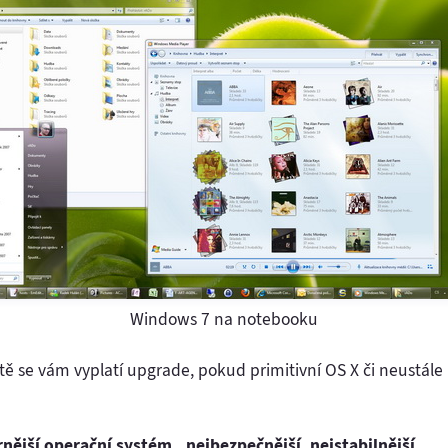
Windows 7 na notebooku
ě se vám vyplatí upgrade, pokud primitivní OS X či neustále
ější operační systém., nejbezpečnější, nejstabilnější
.