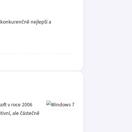
zkonkurenčně nejlepší a
soft v roce 2006
tivní, ale částečně