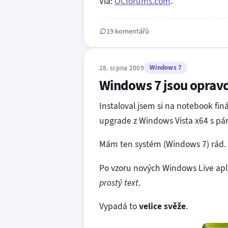
Via:
OCforums.com
.
19 komentářů
28. srpna 2009
Windows 7
Windows 7 jsou oprav
Instaloval jsem si na notebook finá
upgrade z Windows Vista x64 s pá
Mám ten systém (Windows 7) rád.
Po vzoru nových Windows Live apl
prostý text
.
Vypadá to
velice svěže
.