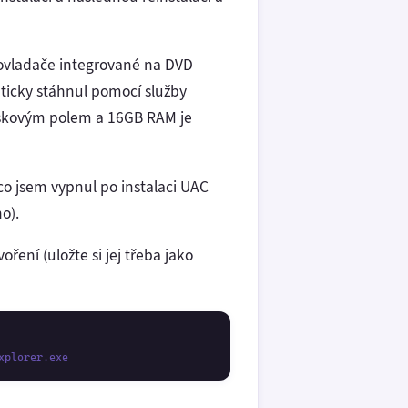
l ovladače integrované na DVD
aticky stáhnul pomocí služby
diskovým polem a 16GB RAM je
 co jsem vypnul po instalaci UAC
o).
ření (uložte si jej třeba jako