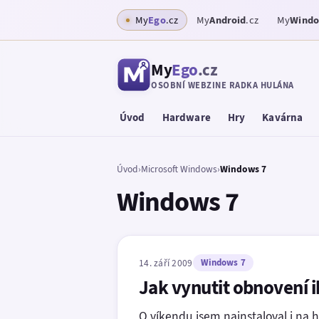
My
Ego
.cz
My
Android
.cz
My
Wind
My
Ego
.cz
OSOBNÍ WEBZINE RADKA HULÁNA
Úvod
Hardware
Hry
Kavárna
Úvod
›
Microsoft Windows
›
Windows 7
Windows 7
14. září 2009
Windows 7
Jak vynutit obnovení 
O víkendu jsem nainstaloval i na 