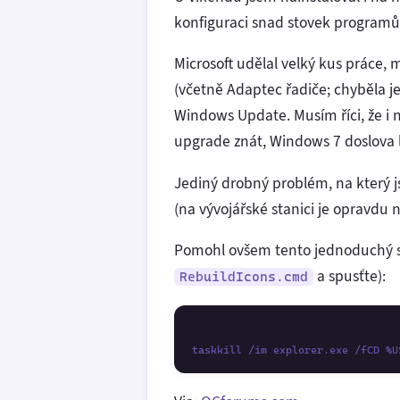
konfiguraci snad stovek programů
Microsoft udělal velký kus práce,
(včetně Adaptec řadiče; chyběla j
Windows Update. Musím říci, že i
upgrade znát, Windows 7 doslova l
Jediný drobný problém, na který j
(na vývojářské stanici je opravdu
Pomohl ovšem tento jednoduchý skri
a spusťte):
RebuildIcons.cmd