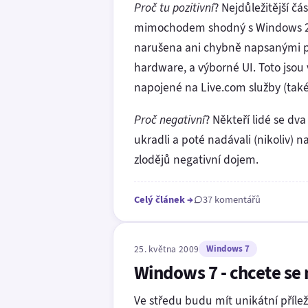
Proč tu pozitivní
? Nejdůležitější č
mimochodem shodný s Windows 2008
narušena ani chybně napsanými pr
hardware, a výborné UI. Toto jsou 
napojené na Live.com služby (také 
Proč negativní
? Někteří lidé se dv
ukradli a poté nadávali (nikoliv) n
zlodějů negativní dojem.
Celý článek
→
37 komentářů
25. května 2009
Windows 7
Windows 7 - chcete se 
Ve středu budu mít unikátní příle