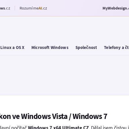
ows
.cz
Rozumíme
AI
.cz
MyWebdesign.
Linux a OS X
Microsoft Windows
Společnost
Telefony a č
ikon ve Windows Vista / Windows 7
hlavní počítač
Windows 7 x64 Ultimate CZ
. Dělal jsem čistou 