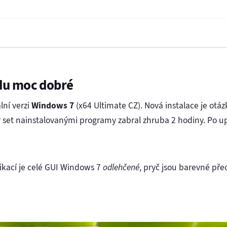
du moc dobré
lní verzi
Windows 7
(x64 Ultimate CZ). Nová instalace je otá
r set nainstalovanými programy zabral zhruba 2 hodiny. Po 
ikací je celé GUI Windows 7
odlehčené
, pryč jsou barevné pře