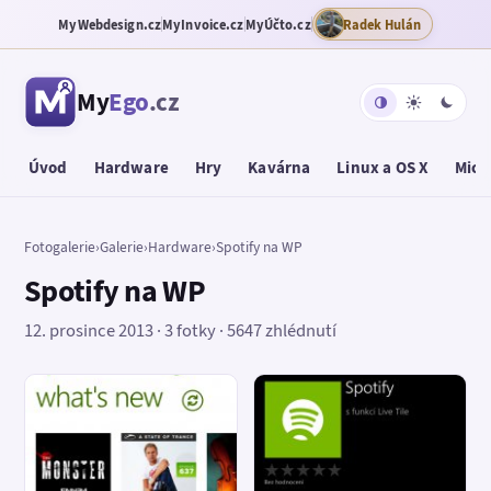
MyWebdesign.cz
MyInvoice.cz
MyÚčto.cz
Radek Hulán
My
Ego
.cz
Úvod
Hardware
Hry
Kavárna
Linux a OS X
Micr
Fotogalerie
›
Galerie
›
Hardware
›
Spotify na WP
Spotify na WP
12. prosince 2013 · 3 fotky · 5647 zhlédnutí