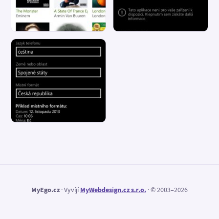
MyEgo.cz
· Vyvíjí
MyWebdesign.cz s.r.o.
· © 2003–2026