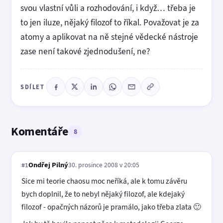
svou vlastní vůli a rozhodování, i když… třeba je
to jen iluze, nějaký filozof to říkal. Považovat je za
atomy a aplikovat na ně stejné vědecké nástroje
zase není takové zjednodušení, ne?
SDÍLET
Komentáře
8
Ondřej Pilný
30. prosince 2008 v 20:05
#1
Sice mi teorie chaosu moc neříká, ale k tomu závěru
bych doplnil, že to nebyl nějaký filozof, ale kdejaký
filozof - opačných názorů je pramálo, jako třeba zlata 🙂