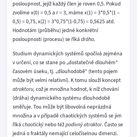
posloupnost, jejíž každý člen je roven 0,5. Pokud
zvolíme x(0) = 0,5 a r = 3, máme x(1) = 3*0,5*(1 –
0,5) = 0,75, x(2) = 3*0,75*(1-0,75) = 0,5625 atd.
Hodnotám (průběhu) jedné konkrétní
posloupnosti (procesu) se říká
dráha
.
Studium dynamických systémů spočívá zejména
v určení, co se stane po „dostatečně dlouhém“
časovém úseku, tj. „dlouhodobě“ (tento pojem
může být velmi relativní). K tomu slouží koncept
atraktoru,
což je množina hodnot, k níž chování
(dráha) dynamického systému dlouhodobě
směřuje. Tou může být libovolná neprázdná
množina a v případě chaotických systémů se jim
říká
chaotický
nebo též
podivný atraktor
. Často se
jedná o fraktály nemající celočíselnou dimenzi.