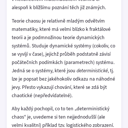
alespoň k blížšímu poznání těch již známých.
Teorie chaosu je relativně mladým odvětvím
matematiky, které má velmi blízko k fraktálové
teorii a je podmnožinou teorie dynamických
systémů. Studuje dynamické systémy (cokoliv, co
se vyvíjí v čase), jejichž průběh podstatně závisí
počátečních podímkách (parametrech) systému.
Jedná se o systémy, které jsou
deterministické
, tj.
lze je popsat bez jakéhokoliv odkazu na náhodné
jevy. Přesto vykazují chování, které se zdá být
chaotické (nepředvídatelné).
Aby každý pochopil, co to ten „deterministický
chaos“ je, uvedeme si ten nejjednodušší (ale
velmi kvalitní) příklad tzv. logistického zobrazení.