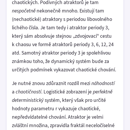
chaotických. Podivných atraktorů je tam
nespočetně
nekonečně mnoho. Existují tam
(nechaotické) atraktory s periodou libovolného
lichého čísla. Je tam tedy i atraktor periody 3,
který sám absolvuje stejnou „zdvojovací“ cestu
k chaosu ve formě atraktorů periody 3, 6, 12, 24
atd. Samotný atraktor periody 3 je spolehlivou
známkou toho, že dynamický systém bude za
určitých podmínek vykazovat chaotické chování.
Je nutné znovu zdůraznit rozdíl mezi
náhodností
a
chaotičností
. Logistické zobrazení je
perfektně
deterministický
systém, který však pro určité
hodnoty parametru r vykazuje chaotické,
nepředvídatelné chování. Atraktor je velmi
zvláštní množina, zpravidla fraktál neceločíselné