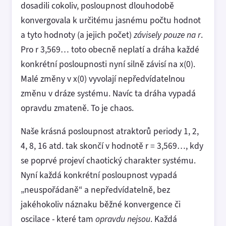
dosadili cokoliv, posloupnost dlouhodobě
konvergovala k určitému jasnému počtu hodnot
a tyto hodnoty (a jejich počet)
závisely pouze na r
.
Pro r 3,569… toto obecně neplatí a dráha každé
konkrétní posloupnosti nyní silně závisí na x(0).
Malé změny v x(0) vyvolají nepředvídatelnou
změnu v dráze systému. Navíc ta dráha vypadá
opravdu zmateně. To je chaos.
Naše krásná posloupnost atraktorů periody 1, 2,
4, 8, 16 atd. tak skončí v hodnotě r = 3,569…, kdy
se poprvé projeví chaotický charakter systému.
Nyní každá konkrétní posloupnost vypadá
„neuspořádaně“ a nepředvídatelně, bez
jakéhokoliv náznaku běžné konvergence či
oscilace - které tam
opravdu nejsou
. Každá