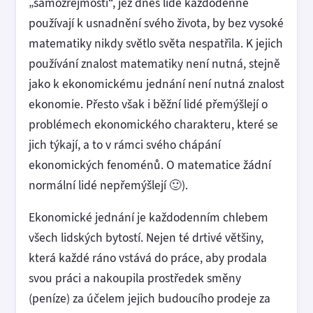
„samozřejmostí“, jež dnes lidé každodenně
používají k usnadnění svého života, by bez vysoké
matematiky nikdy světlo světa nespatřila. K jejich
používání znalost matematiky není nutná, stejně
jako k ekonomickému jednání není nutná znalost
ekonomie. Přesto však i běžní lidé přemýšlejí o
problémech ekonomického charakteru, které se
jich týkají, a to v rámci svého chápání
ekonomických fenoménů. O matematice žádní
normální lidé nepřemýšlejí 🙂).
Ekonomické jednání je každodenním chlebem
všech lidských bytostí. Nejen té drtivé většiny,
která každé ráno vstává do práce, aby prodala
svou práci a nakoupila prostředek směny
(peníze) za účelem jejich budoucího prodeje za