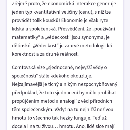
Zřejmě proto, že ekonomická interakce generuje
jeden typ kvantitativní veličiny (cenu), s níž lze
provádět tolik kousků! Ekonomie je však ryze
lidská a společenská. Přesvědčení, že „používání
matematiky“ a „vědeckost“ jsou synonyma, je
dětinské. „Vědeckost“ je zaprvé metodologická
korektnost a za druhé reálnost.
Comtovská vize „sjednocené, nejvyšší vědy o
společnosti“ stále kdekoho okouzluje.
Nejzajímavější je tichý a nikým nezpochybňovaný
předpoklad, že toto sjednocení by mělo probíhat
propůjčením metod a analogií z věd přírodních
těm společenským. Vždyť na tu nejnižší neživou
hmotu to všechno tak hezky funguje. Teď už
docela i na tu živou… hmotu. Ano, lidé sice mají