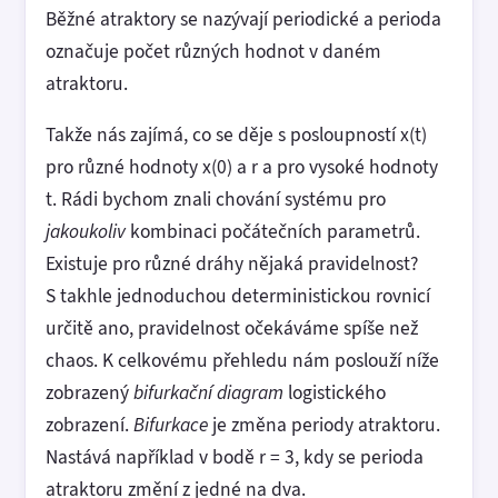
Běžné atraktory se nazývají periodické a perioda
označuje počet různých hodnot v daném
atraktoru.
Takže nás zajímá, co se děje s posloupností x(t)
pro různé hodnoty x(0) a r a pro vysoké hodnoty
t. Rádi bychom znali chování systému pro
jakoukoliv
kombinaci počátečních parametrů.
Existuje pro různé dráhy nějaká pravidelnost?
S takhle jednoduchou deterministickou rovnicí
určitě ano, pravidelnost očekáváme spíše než
chaos. K celkovému přehledu nám poslouží níže
zobrazený
bifurkační diagram
logistického
zobrazení.
Bifurkace
je změna periody atraktoru.
Nastává například v bodě r = 3, kdy se perioda
atraktoru změní z jedné na dva.