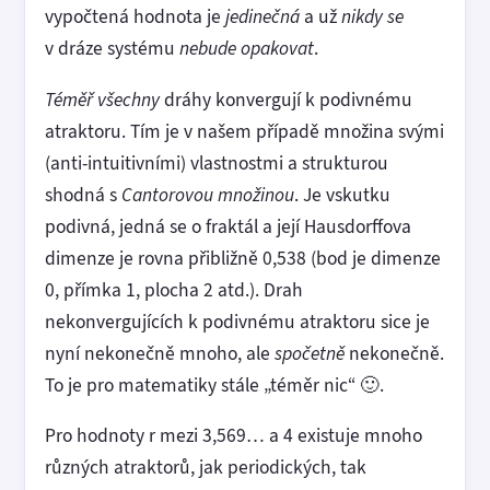
vypočtená hodnota je
jedinečná
a už
nikdy
se
v dráze systému
nebude opakovat
.
Téměř všechny
dráhy konvergují k podivnému
atraktoru. Tím je v našem případě množina svými
(anti-intuitivními) vlastnostmi a strukturou
shodná s
Cantorovou množinou
. Je vskutku
podivná, jedná se o fraktál a její Hausdorffova
dimenze je rovna přibližně 0,538 (bod je dimenze
0, přímka 1, plocha 2 atd.). Drah
nekonvergujících k podivnému atraktoru sice je
nyní nekonečně mnoho, ale
spočetně
nekonečně.
To je pro matematiky stále „téměr nic“ 🙂.
Pro hodnoty r mezi 3,569… a 4 existuje mnoho
různých atraktorů, jak periodických, tak