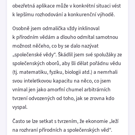
obezřetná aplikace může v konkrétní situaci vést
k lepšímu rozhodování a konkurenční výhodě.
Osobně jsem odmalička vždy inklinoval
k přírodním vědám a dlouho odmítal samotnou
možnost něčeho, co by se dalo nazývat
„společenské vědy“. Škádlil jsem své spolužáky ze
společenských oborů, aby šli dělat pořádnu vědu
(tj. matematiku, fyziku, biologii atd.) a nemrhali
svou inteletkovou kapacitu na něco, co jsem
vnímal jen jako amorfní chumel arbitrárních
tvrzení odvozených od toho, jak se zrovna kdo
vyspal.
Často se lze setkat s tvrzením, že ekonomie „leží
na rozhraní přírodních a společenských věd“.