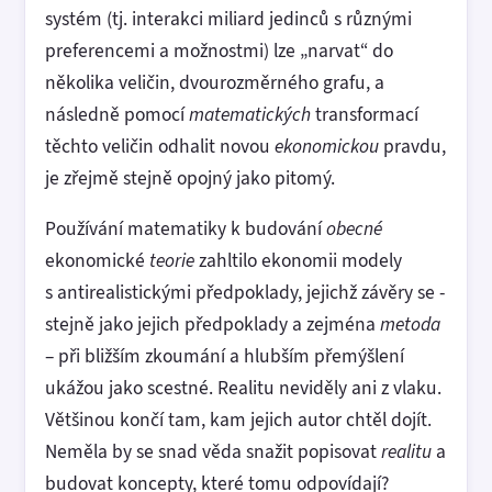
systém (tj. interakci miliard jedinců s různými
preferencemi a možnostmi) lze „narvat“ do
několika veličin, dvourozměrného grafu, a
následně pomocí
matematických
transformací
těchto veličin odhalit novou
ekonomickou
pravdu,
je zřejmě stejně opojný jako pitomý.
Používání matematiky k budování
obecné
ekonomické
teorie
zahltilo ekonomii modely
s antirealistickými předpoklady, jejichž závěry se -
stejně jako jejich předpoklady a zejména
metoda
– při bližším zkoumání a hlubším přemýšlení
ukážou jako scestné. Realitu neviděly ani z vlaku.
Většinou končí tam, kam jejich autor chtěl dojít.
Neměla by se snad věda snažit popisovat
realitu
a
budovat koncepty, které tomu odpovídají?