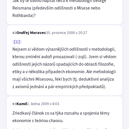
Jak by tě bavilo napsat něco k metodologii George
Reismana (především odlišnosti o Misese nebo
Rothbarda)?
Ondřej Moravec
30. prosince 2008 v 20:27
#2
[1]
Nejsem si vědom výraznějších odlišností v metodologii,
kterou zmínění autoři prosazovali (-zují). Jsem si vědom
odlišností jejich názorů spadajících do oblasti filozofie,
etiky a v několika případech ekonomie. Ale metodologii
mají všichni Misesovu, řekl bych (tj. deduktivní analýza
z axiomů jednání a pár empirických předpokladů).
Kamil
1. ledna 2009 v 8:03
#3
Zriedkavý článok co sa týka rozsahu a spojenia témy
ekonomie s teóriou chaosu.