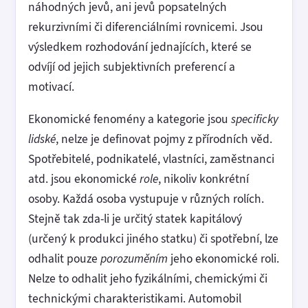
náhodných jevů, ani jevů popsatelných
rekurzivními či diferenciálními rovnicemi. Jsou
výsledkem rozhodování jednajících, které se
odvíjí od jejich subjektivních preferencí a
motivací.
Ekonomické fenomény a kategorie jsou
specificky
lidské
, nelze je definovat pojmy z přírodních věd.
Spotřebitelé, podnikatelé, vlastníci, zaměstnanci
atd. jsou ekonomické
role
, nikoliv konkrétní
osoby. Každá osoba vystupuje v různých rolích.
Stejně tak zda-li je určitý statek kapitálový
(určený k produkci jiného statku) či spotřební, lze
odhalit pouze
porozuměním
jeho ekonomické roli.
Nelze to odhalit jeho fyzikálními, chemickými či
technickými charakteristikami. Automobil