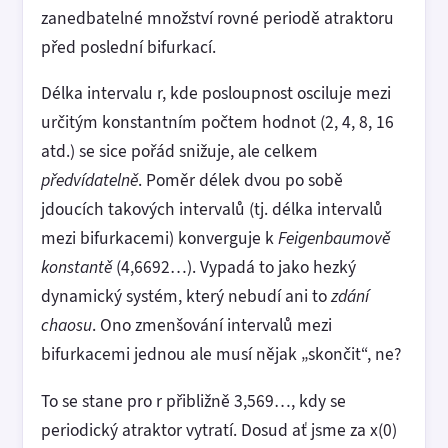
zanedbatelné množství rovné periodě atraktoru
před poslední bifurkací.
Délka intervalu r, kde posloupnost osciluje mezi
určitým konstantním počtem hodnot (2, 4, 8, 16
atd.) se sice pořád snižuje, ale celkem
předvídatelně
. Poměr délek dvou po sobě
jdoucích takových intervalů (tj. délka intervalů
mezi bifurkacemi) konverguje k
Feigenbaumově
konstantě
(4,6692…). Vypadá to jako hezký
dynamický systém, který nebudí ani to
zdání
chaosu
. Ono zmenšování intervalů mezi
bifurkacemi jednou ale musí nějak „skončit“, ne?
To se stane pro r přibližně 3,569…, kdy se
periodický atraktor vytratí. Dosud ať jsme za x(0)