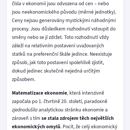
čísla v ekonomii jsou odvozena od cen – nebo
jsou neekonomického původu (měrné jednotky).
Ceny nejsou generovány mystickými náhodnými
procesy. Jsou důsledkem rozhodnutí vstoupit do
směny nebo se jí zdržet. Toto rozhodnutí vždy
záleží na relativním postavení uvažovaných
statků na preferenční škále jedince. Neexistuje
způsob, jak toto postavení spolehlivě zjistit,
dokud jedinec skutečně nejedná určitým
způsobem.
Matematizace ekonomie
, která intenzivně
započala po 1. čtvrtině 20. století, paradoxně
zjednodušila
analytickou stránku ekonomie a
zároveň s tím
se stala zdrojem těch největších
ekonomických omylů
. Pocit, že celý ekonomický