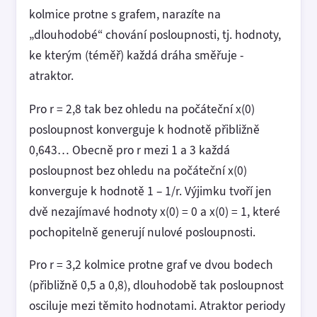
kolmice protne s grafem, narazíte na
„dlouhodobé“ chování posloupnosti, tj. hodnoty,
ke kterým (téměř) každá dráha směřuje -
atraktor.
Pro r = 2,8 tak bez ohledu na počáteční x(0)
posloupnost konverguje k hodnotě přibližně
0,643… Obecně pro r mezi 1 a 3 každá
posloupnost bez ohledu na počáteční x(0)
konverguje k hodnotě 1 – 1/r. Výjimku tvoří jen
dvě nezajímavé hodnoty x(0) = 0 a x(0) = 1, které
pochopitelně generují nulové posloupnosti.
Pro r = 3,2 kolmice protne graf ve dvou bodech
(přibližně 0,5 a 0,8), dlouhodobě tak posloupnost
osciluje mezi těmito hodnotami. Atraktor periody