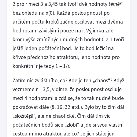
2 pro r mezi 3 a 3,45 tak tvoří dvě hodnoty
téměř
bez ohledu na x(0). Každá posloupnoust po
určitém počtu kroků začne oscilovat mezi dvěma
hodnotami závislými pouze na r. Výjimku zde
krom výše zmíněných nudných hodnot 0 a 1 tvoří
ještě jeden počáteční bod. Je to bod ležící na
křivce předchozího atraktoru, jeho hodnota pro
konkrétní r je tedy 1 – 1/r.
Zatím nic zvláštního, co? Kde je ten „chaos“? Když
vezmeme r = 3,5, vidíme, že posloupnost osciluje
mezi 4 hodnotami a zdá se, že to tak nudně bude
pokračovat dále (8, 16, 32 atd.). Bylo by to čím dál
„složitější“, ale ne chaotické. Čím dál tím víc
počátečních bodů sice „zlobí“ a jde si svou vlastní
cestou mimo atraktor, ale co? Je jich stále jen