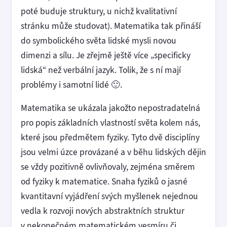
poté buduje struktury, u nichž kvalitativní
stránku může studovat). Matematika tak přináší
do symbolického světa lidské mysli novou
dimenzi a sílu. Je zřejmě ještě více „specificky
lidská“ než verbální jazyk. Tolik, že s ní mají
problémy i samotní lidé 🙂.
Matematika se ukázala jakožto nepostradatelná
pro popis základních vlastností světa kolem nás,
které jsou předmětem fyziky. Tyto dvě disciplíny
jsou velmi úzce provázané a v běhu lidských dějin
se vždy pozitivně ovlivňovaly, zejména směrem
od fyziky k matematice. Snaha fyziků o jasné
kvantitavní vyjádření svých myšlenek nejednou
vedla k rozvoji nových abstraktních struktur
v nekonečném matematickém vesmíru či