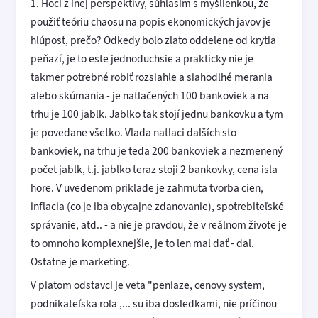
1. Hoci z inej perspektívy, súhlasim s myšlienkou, že
použiť teóriu chaosu na popis ekonomických javov je
hlúposť, prečo? Odkedy bolo zlato oddelene od krytia
peňazí, je to este jednoduchsie a prakticky nie je
takmer potrebné robiť rozsiahle a siahodlhé merania
alebo skúmania - je natlačených 100 bankoviek a na
trhu je 100 jablk. Jablko tak stojí jednu bankovku a tym
je povedane všetko. Vlada natlaci dalších sto
bankoviek, na trhu je teda 200 bankoviek a nezmenený
počet jablk, t.j. jablko teraz stoji 2 bankovky, cena isla
hore. V uvedenom priklade je zahrnuta tvorba cien,
inflacia (co je iba obycajne zdanovanie), spotrebiteľské
správanie, atd.. - a nie je pravdou, že v reálnom živote je
to omnoho komplexnejšie, je to len mal dať - dal.
Ostatne je marketing.
V piatom odstavci je veta "peniaze, cenovy system,
podnikateľska rola ,... su iba dosledkami, nie príčinou