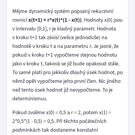
Mějme dynamický systém popsaný rekurzivní
rovnicí
x(t+1) = r*x(t)*(1 - x(t))
. Hodnoty x(0) jsou
v intervalu [0;1], r je kladný parametr. Hodnota
v kroku t+1 tak závisí (velice jednoduše) na
hodnotě v kroku t a na parametru r. Je jasné, že
pokud v kroku t+1 vypočteme stejnou hodnotu
jako v kroku t, taková se již bude opakovat stále.
To samé platí pro jakkoliv dlouhý úsek hodnot, po
němž opět vypočteme jeho první člen. Nic jiného
než tento úsek hodnot již nevypočteme. To je
determinismus.
Pokud zvolíme x(0) = 0,5 a r = 2, potom x(1) =
2*0,5*(1 - 0,5) = 0,5. Při těchto počátečních
podmínkách tak dostaneme konstatní