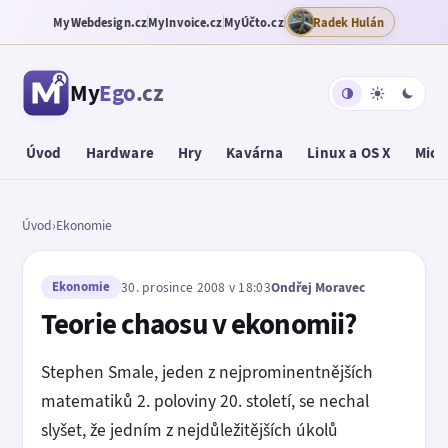
MyWebdesign.cz
MyInvoice.cz
MyÚčto.cz
Radek Hulán
My
Ego
.cz
Úvod
Hardware
Hry
Kavárna
Linux a OS X
Micr
Úvod
›
Ekonomie
Ekonomie
30. prosince 2008 v 18:03
Ondřej Moravec
Teorie chaosu v ekonomii?
Stephen Smale, jeden z nejprominentnějších
matematiků 2. poloviny 20. století, se nechal
slyšet, že jedním z nejdůležitějších úkolů