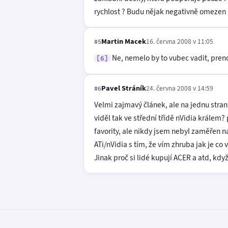
rychlost ? Budu nějak negativně omezen s
Martin Macek
16. června 2008 v 11:05
#5
Ne, nemelo by to vubec vadit, prenos
[6]
Pavel Stráník
24. června 2008 v 14:59
#6
Velmi zajmavý článek, ale na jednu stran
viděl tak ve střední třídě nVidia králem
favority, ale nikdy jsem nebyl zaměřen 
ATi/nVidia s tím, že vím zhruba jak je co 
Jinak proč si lidé kupují ACER a atd, kdy