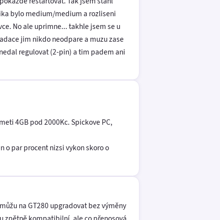
e pokazde restartovat. Tak jsem stahl
yzika bylo medium/medium a rozliseni
vce. No ale uprimne... takhle jsem se u
ovladace jim nikdo neodpare a muzu zase
 nedal regulovat (2-pin) a tim padem ani
pameti 4GB pod 2000Kc. Spickove PC,
n o par procent nizsi vykon skoro o
li můžu na GT280 upgradovat bez výměny
ou zpětně kompatibilní, ale co přenosová