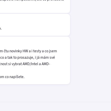
a.
m čtu novinky HW a i testy a co jsem
o a tak to prosazuje, i já mám své
nost si vybrat AMD/Intel a AMD-
tom co napíšete.