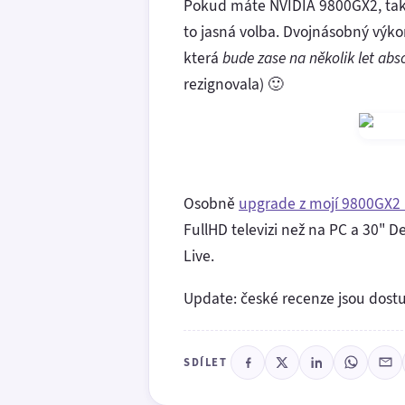
Pokud máte NVIDIA 9800GX2, tak 
to jasná volba. Dvojnásobný výkon
která
bude zase na několik let ab
rezignovala) 🙂
Osobně
upgrade z mojí 9800GX2 
FullHD televizi než na PC a 30" D
Live.
Update: české recenze jsou dos
SDÍLET