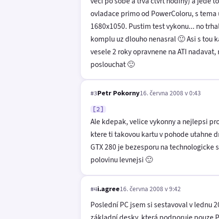
veci po sobe a trva ctvrt hodiny) a jede 
ovladace primo od PowerColoru, s tema u
1680x1050. Pustim test vykonu... no trhal
komplu uz dlouho nenasral 🙂 Asi s tou k
vesele 2 roky opravnene na ATI nadavat, 
poslouchat 🙂
Petr Pokorny
16. června 2008 v 0:43
#3
[2]
Ale kdepak, velice vykonny a nejlepsi p
ktere ti takovou kartu v pohode utahne dn
GTX 280 je bezesporu na technologicke sp
polovinu levnejsi 🙂
i.agree
16. června 2008 v 9:42
#4
Poslední PC jsem si sestavoval v lednu
základní desky, která podporuje pouze PC