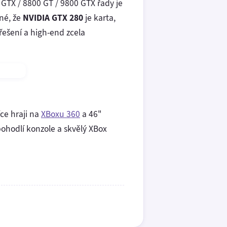
GTX / 8800 GT / 9800 GTX řady je
sné, že
NVIDIA GTX 280
je karta,
ešení a high-end zcela
íce hraji na
XBoxu 360
a 46"
pohodlí konzole a skvělý XBox