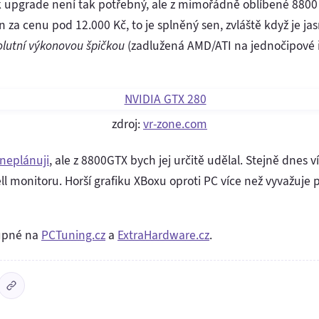
upgrade není tak potřebný, ale z mimořádně oblíbené 8800 
 za cenu pod 12.000 Kč, to je splněný sen, zvláště když je ja
solutní výkonovou špičkou
(zadlužená AMD/ATI na jednočipové ř
zdroj:
vr-zone.com
neplánuji
, ale z 8800GTX bych jej určitě udělal. Stejně dnes v
ell monitoru. Horší grafiku XBoxu oproti PC více než vyvažuje 
tupné na
PCTuning.cz
a
ExtraHardware.cz
.