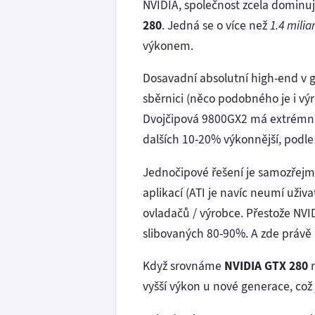
NVIDIA, společnost zcela dominují
280
. Jedná se o více než
1.4 mili
výkonem.
Dosavadní absolutní high-end v g
sběrnici (něco podobného je i vý
Dvojčipová 9800GX2 má extrémní 
dalších 10-20% výkonnější, podle 
Jednočipové řešení je samozřejmě
aplikací (ATI je navíc neumí uživ
ovladačů / výrobce. Přestože NVI
slibovaných 80-90%. A zde právě 
Když srovnáme
NVIDIA GTX 280
n
vyšší výkon u nové generace, což