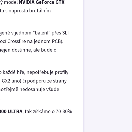
ový model
NVIDIA GeForce GTX
ta s naprosto brutálním
ojené v jednom "balení" přes SLI
ocí Crossfire na jednom PCB).
 nejen dostihne, ale bude o
 každé hře, nepotřebuje profily
u GX2 ano) či podporu ze strany
samozřejmě nedosahuje všude
.
800 ULTRA
, tak získáme o 70-80%