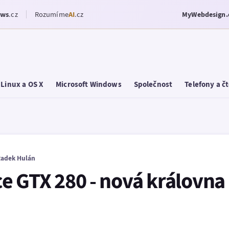
ows
.cz
Rozumíme
AI
.cz
MyWebdesign.
Linux a OS X
Microsoft Windows
Společnost
Telefony a č
adek Hulán
e GTX 280 - nová královna