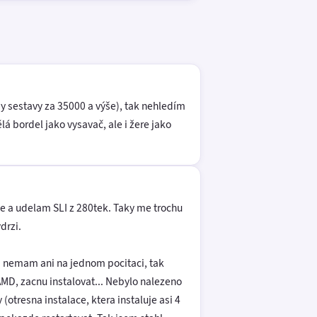
 sestavy za 35000 a výše), tak nehledím
ělá bordel jako vysavač, ale i žere jako
 a udelam SLI z 280tek. Taky me trochu
drzi.
a nemam ani na jednom pocitaci, tak
AMD, zacnu instalovat... Nebylo nalezeno
(otresna instalace, ktera instaluje asi 4