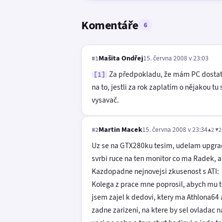
Komentáře
6
Mašita Ondřej
15. června 2008 v 23:03
#1
Za předpokladu, že mám PC dostateč
[1]
na to, jestli za rok zaplatím o nějakou tu
vysavač.
Martin Macek
15. června 2008 v 23:34
▲2 ▼2
#2
Uz se na GTX280ku tesim, udelam upgrad
svrbi ruce na ten monitor co ma Radek, ale
Kazdopadne nejnovejsi zkusenost s ATI:
Kolega z prace mne poprosil, abych mu t
jsem zajel k dedovi, ktery ma Athlona64 
zadne zarizeni, na ktere by sel ovladac na