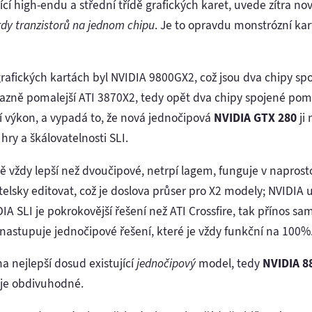
cí high-endu a střední třídě grafických karet, uvede zítra n
ardy tranzistorů na jednom chipu
. Je to opravdu monstrózní kar
rafických kartách byl NVIDIA 9800GX2, což jsou dva chipy sp
razně pomalejší ATI 3870X2, tedy opět dva chipy spojené pom
výkon, a vypadá to, že nová jednočipová
NVIDIA GTX 280
ji
hry a škálovatelnosti SLI.
 vždy lepší než dvoučipové, netrpí lagem, funguje v naprosto
atelsky editovat, což je doslova průser pro X2 modely; NVIDIA 
DIA SLI je pokrokovější řešení než ATI Crossfire, tak přínos 
nastupuje jednočipové řešení, které je vždy funkční na 100%
a nejlepší dosud existující
jednočipový
model, tedy
NVIDIA 8
 je obdivuhodné.