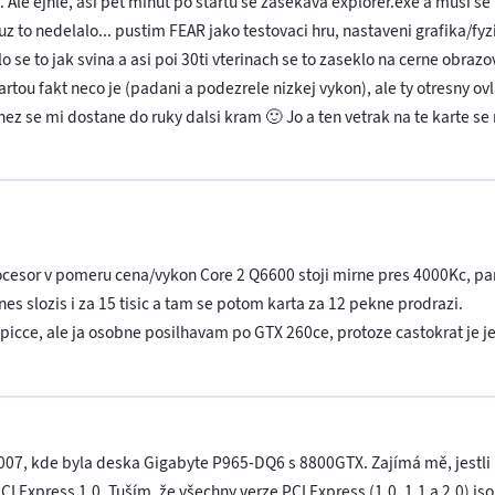
to. Ale ejhle, asi pet minut po startu se zasekava explorer.exe a musi s
z to nedelalo... pustim FEAR jako testovaci hru, nastaveni grafika/f
o se to jak svina a asi poi 30ti vterinach se to zaseklo na cerne obrazo
artou fakt neco je (padani a podezrele nizkej vykon), ale ty otresny 
nez se mi dostane do ruky dalsi kram 🙂 Jo a ten vetrak na te karte se
rocesor v pomeru cena/vykon Core 2 Q6600 stoji mirne pres 4000Kc, 
es slozis i za 15 tisic a tam se potom karta za 12 pekne prodrazi.
icce, ale ja osobne posilhavam po GTX 260ce, protoze castokrat je je
 2007, kde byla deska Gigabyte P965-DQ6 s 8800GTX. Zajímá mě, jest
I Express 1.0. Tuším, že všechny verze PCI Express (1.0, 1.1 a 2.0) js