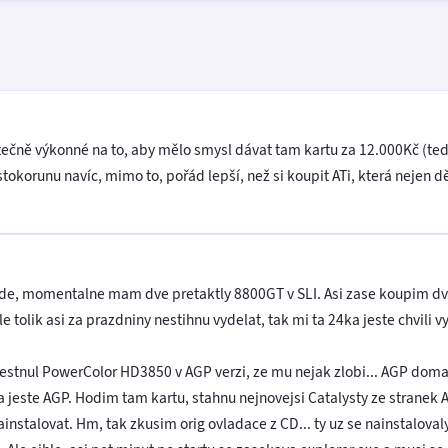
ně výkonné na to, aby mělo smysl dávat tam kartu za 12.000Kč (tedy
 stokorunu navíc, mimo to, pořád lepší, než si koupit ATi, která nejen d
e, momentalne mam dve pretaktly 8800GT v SLI. Asi zase koupim dve
 tolik asi za prazdniny nestihnu vydelat, tak mi ta 24ka jeste chvili vy
estnul PowerColor HD3850 v AGP verzi, ze mu nejak zlobi... AGP dom
a jeste AGP. Hodim tam kartu, stahnu nejnovejsi Catalysty ze stranek 
instalovat. Hm, tak zkusim orig ovladace z CD... ty uz se nainstalovaly 