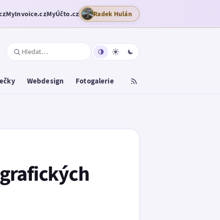
cz
MyInvoice.cz
MyÚčto.cz
Radek Hulán
tečky
Webdesign
Fotogalerie
 grafických