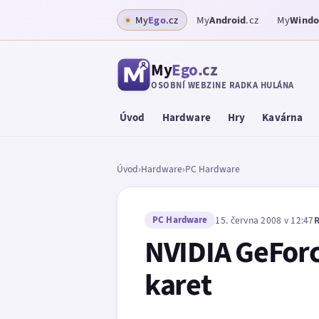
My
Ego
.cz
My
Android
.cz
My
Wind
My
Ego
.cz
OSOBNÍ WEBZINE RADKA HULÁNA
Úvod
Hardware
Hry
Kavárna
Úvod
›
Hardware
›
PC Hardware
PC Hardware
15. června 2008 v 12:47
R
NVIDIA GeForc
karet