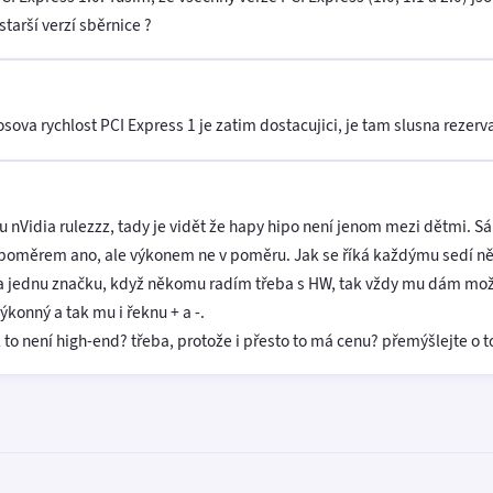
tarší verzí sběrnice ?
ova rychlost PCI Express 1 je zatim dostacujici, je tam slusna rezerv
u nVidia rulezzz, tady je vidět že hapy hipo není jenom mezi dětmi. Sá
? poměrem ano, ale výkonem ne v poměru. Jak se říká každýmu sedí něc
na jednu značku, když někomu radím třeba s HW, tak vždy mu dám mož
výkonný a tak mu i řeknu + a -.
ž to není high-end? třeba, protože i přesto to má cenu? přemýšlejte o 