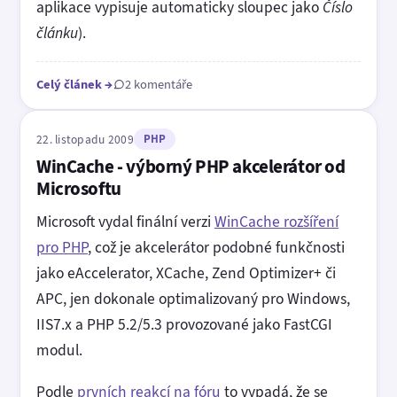
aplikace vypisuje automaticky sloupec jako
Číslo
článku
).
Celý článek
→
2 komentáře
22. listopadu 2009
PHP
WinCache - výborný PHP akcelerátor od
Microsoftu
Microsoft vydal finální verzi
WinCache rozšíření
pro PHP
, což je akcelerátor podobné funkčnosti
jako eAccelerator, XCache, Zend Optimizer+ či
APC, jen dokonale optimalizovaný pro Windows,
IIS7.x a PHP 5.2/5.3 provozované jako FastCGI
modul.
Podle
prvních reakcí na fóru
to vypadá, že se