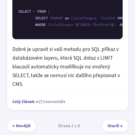
SELECT
 * 
FROM
 (

SELECT
 ROWNUM 
as
 CisloSloupce, fieldsX 
ORDER
BY
WHERE
 CisloSloupce BETWEEN ($offset+
1
)  
AND
 ($o
Dobré je upravit si vaši metodu pro SQL příkaz v
databázovém layeru, která SQL dotaz s LIMIT
klauzulí automaticky modifikuje na vnořený
SELECT, takže se nemusí nic dalšího přepisovat v
CMS.
Celý článek
→
3 komentáře
← Novější
Starší →
Strana 2 z 8