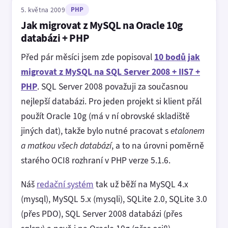
5. května 2009
PHP
Jak migrovat z MySQL na Oracle 10g
databázi + PHP
Před pár měsíci jsem zde popisoval
10 bodů jak
migrovat z MySQL na SQL Server 2008 + IIS7 +
PHP
. SQL Server 2008 považuji za současnou
nejlepší databázi. Pro jeden projekt si klient přál
použít Oracle 10g (má v ní obrovské skladiště
jiných dat), takže bylo nutné pracovat s
etalonem
a matkou všech databází
, a to na úrovni poměrně
starého OCI8 rozhraní v PHP verze 5.1.6.
Náš
redační systém
tak už běží na MySQL 4.x
(mysql), MySQL 5.x (mysqli), SQLite 2.0, SQLite 3.0
(přes PDO), SQL Server 2008 databázi (přes