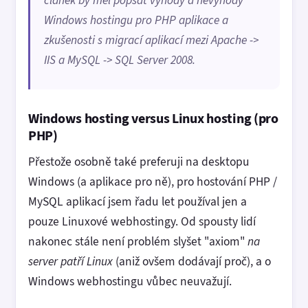
článek by měl popsat výhody a nevýhody
Windows hostingu pro PHP aplikace a
zkušenosti s migrací aplikací mezi Apache ->
IIS a MySQL -> SQL Server 2008.
Windows hosting versus Linux hosting (pro
PHP)
Přestože osobně také preferuji na desktopu
Windows (a aplikace pro ně), pro hostování PHP /
MySQL aplikací jsem řadu let používal jen a
pouze Linuxové webhostingy. Od spousty lidí
nakonec stále není problém slyšet "axiom"
na
server patří Linux
(aniž ovšem dodávají proč), a o
Windows webhostingu vůbec neuvažují.