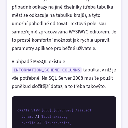
případné odkazy na jiné číselníky (třeba tabulka
měst se odkazuje na tabulku krajů), a tyto
umožní pohodlně editovat. Textová pole jsou
samozřejmě zpracovávána WYSIWYG editorem. Je
to prostě komfortní možnost jak rychle upravit
parametry aplikace pro běžné uživatele.
V případě MySQL existuje
tabulka, v níž je
INFORMATION_SCHEME.COLUMNS
vše potřebné. Na SQL Server 2008 musíte použít
poněkud složitější dotaz, a to třeba takovýto:
CREATE VIEW [dbo].[dbscheme] ASSELECT 

  t.name 
AS
 TabulkaNazev, 

  c.colid 
AS
 SloupecPozice, 
