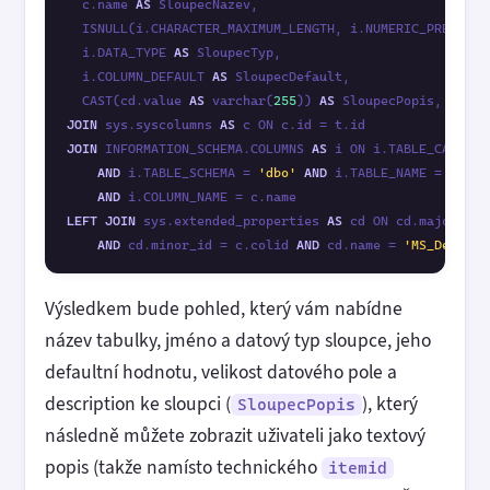
  c.name 
AS
 SloupecNazev, 

  ISNULL(i.CHARACTER_MAXIMUM_LENGTH, i.NUMERIC_PRECISIO
  i.DATA_TYPE 
AS
 SloupecTyp, 

  i.COLUMN_DEFAULT 
AS
 SloupecDefault, 

  CAST(cd.value 
AS
 varchar(
255
)) 
AS
 SloupecPopis,  COLU
JOIN
 sys.syscolumns 
AS
JOIN
 INFORMATION_SCHEMA.COLUMNS 
AS
 i ON i.TABLE_CATALOG
AND
 i.TABLE_SCHEMA = 
'dbo'
AND
 i.TABLE_NAME = t.name
AND
LEFT
JOIN
 sys.extended_properties 
AS
 cd ON cd.major_id =
AND
 cd.minor_id = c.colid 
AND
 cd.name = 
'MS_Descrip
Výsledkem bude pohled, který vám nabídne
název tabulky, jméno a datový typ sloupce, jeho
defaultní hodnotu, velikost datového pole a
description ke sloupci (
), který
SloupecPopis
následně můžete zobrazit uživateli jako textový
popis (takže namísto technického
itemid