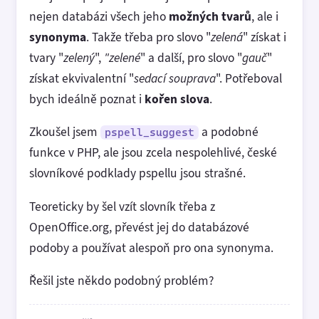
nejen databázi všech jeho
možných tvarů
, ale i
synonyma
. Takže třeba pro slovo "
zelená
" získat i
tvary "
zelený
",
"zelené
" a další, pro slovo "
gauč
"
získat ekvivalentní "
sedací souprava
". Potřeboval
bych ideálně poznat i
kořen slova
.
Zkoušel jsem
a podobné
pspell_suggest
funkce v PHP, ale jsou zcela nespolehlivé, české
slovníkové podklady pspellu jsou strašné.
Teoreticky by šel vzít slovník třeba z
OpenOffice.org, převést jej do databázové
podoby a používat alespoň pro ona synonyma.
Řešil jste někdo podobný problém?