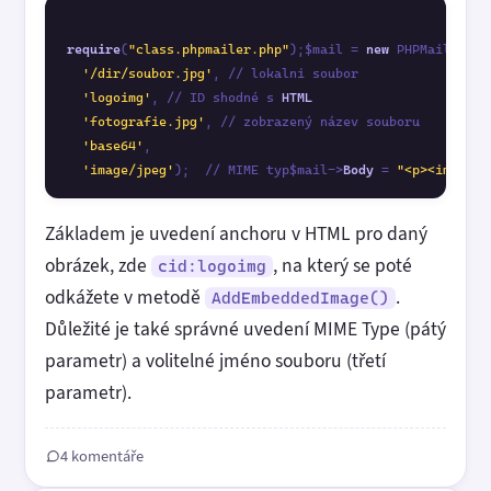
require
(
"class.phpmailer.php"
);$mail = 
new
 PHPMailer();
'/dir/soubor.jpg'
, // lokalni soubor 

'logoimg'
, // ID shodné s 
HTML
'fotografie.jpg'
, // zobrazený název souboru 

'base64'
, 

'image/jpeg'
);  // MIME typ$mail->
Body
 = 
"<p><img src
Základem je uvedení anchoru v HTML pro daný
obrázek, zde
, na který se poté
cid:logoimg
odkážete v metodě
.
AddEmbeddedImage()
Důležité je také správné uvedení MIME Type (pátý
parametr) a volitelné jméno souboru (třetí
parametr).
4 komentáře