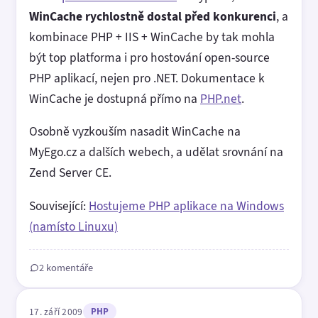
WinCache rychlostně dostal před konkurenci
, a
kombinace PHP + IIS + WinCache by tak mohla
být top platforma i pro hostování open-source
PHP aplikací, nejen pro .NET. Dokumentace k
WinCache je dostupná přímo na
PHP.net
.
Osobně vyzkouším nasadit WinCache na
MyEgo.cz a dalších webech, a udělat srovnání na
Zend Server CE.
Související:
Hostujeme PHP aplikace na Windows
(namísto Linuxu)
2 komentáře
17. září 2009
PHP