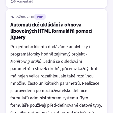
6 komentářů
26. května 2010
PHP
Automatické ukládání a obnova
libovolných HTML formulářů pomocí
jQuery
Pro jednoho klienta dodáváme analyticky i
programátorsky hodně zajímavý projekt -
Monitoring druhů
. Jedná se o sledování
parametrů u stovek druhů, přičemž každý druh
má nejen velice rozsáhlou, ale také rozdílnou
množinu často unikátních parametrů. Realizace
je provedena pomocí uživatelské definice
formulářů administrátorem systému. Tyto
formuláře používají před-definované datové typy,
číselníky, našeptávače, subformuláře (včetně