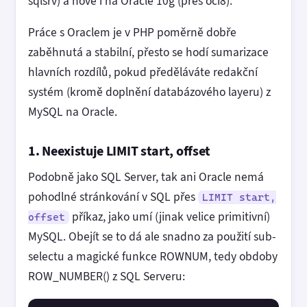
sqlsrv) a nově i na Oracle 10g (přes oci8).
Práce s Oraclem je v PHP poměrně dobře
zaběhnutá a stabilní, přesto se hodí sumarizace
hlavních rozdílů, pokud předěláváte redakční
systém (kromě doplnění databázového layeru) z
MySQL na Oracle.
1. Neexistuje LIMIT start, offset
Podobně jako SQL Server, tak ani Oracle nemá
pohodlné stránkování v SQL přes
LIMIT start,
příkaz, jako umí (jinak velice primitivní)
offset
MySQL. Obejít se to dá ale snadno za použití sub-
selectu a magické funkce ROWNUM, tedy obdoby
ROW_NUMBER() z SQL Serveru: