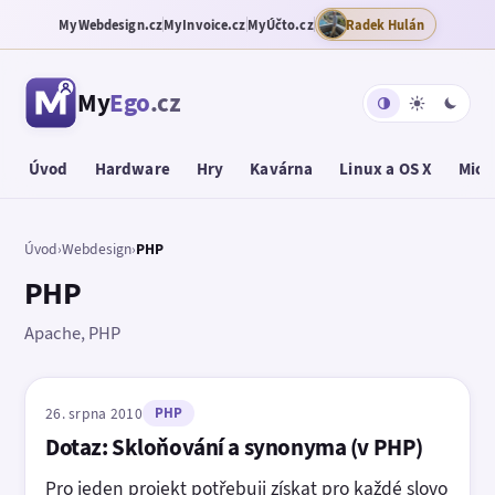
MyWebdesign.cz
MyInvoice.cz
MyÚčto.cz
Radek Hulán
My
Ego
.cz
Úvod
Hardware
Hry
Kavárna
Linux a OS X
Micr
Úvod
›
Webdesign
›
PHP
PHP
Apache, PHP
26. srpna 2010
PHP
Dotaz: Skloňování a synonyma (v PHP)
Pro jeden projekt potřebuji získat pro každé slovo