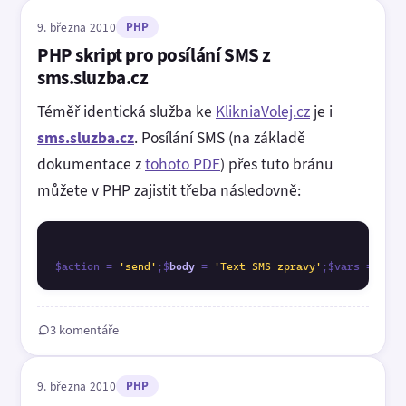
9. března 2010
PHP
PHP skript pro posílání SMS z
sms.sluzba.cz
Téměř identická služba ke
KlikniaVolej.cz
je i
sms.sluzba.cz
. Posílání SMS (na základě
dokumentace z
tohoto PDF
) přes tuto bránu
můžete v PHP zajistit třeba následovně:
$action = 
'send'
;$
body
 = 
'Text SMS zpravy'
;$vars = 
arra
3 komentáře
9. března 2010
PHP