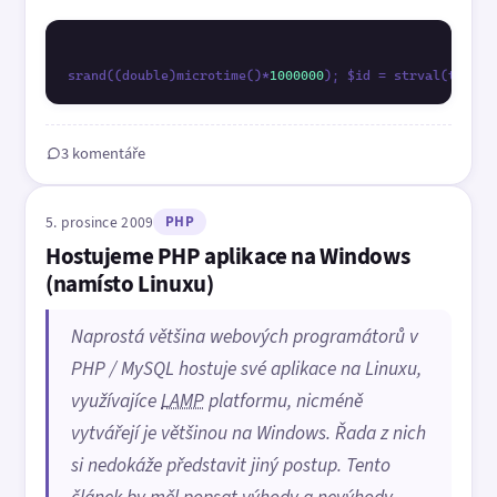
srand((double)microtime()*
1000000
); $id = strval(time()
3 komentáře
5. prosince 2009
PHP
Hostujeme PHP aplikace na Windows
(namísto Linuxu)
Naprostá většina webových programátorů v
PHP / MySQL hostuje své aplikace na Linuxu,
využívajíce
LAMP
platformu, nicméně
vytvářejí je většinou na Windows. Řada z nich
si nedokáže představit jiný postup. Tento