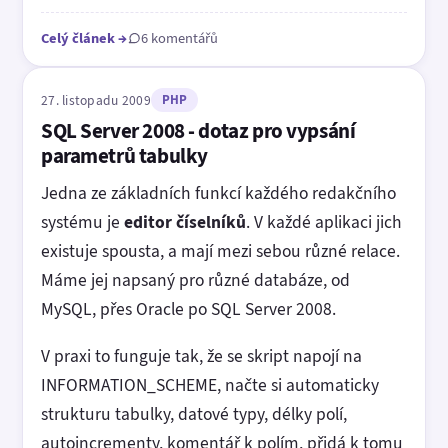
Celý článek
→
6 komentářů
27. listopadu 2009
PHP
SQL Server 2008 - dotaz pro vypsání
parametrů tabulky
Jedna ze základních funkcí každého redakčního
systému je
editor číselníků
. V každé aplikaci jich
existuje spousta, a mají mezi sebou různé relace.
Máme jej napsaný pro různé databáze, od
MySQL, přes Oracle po SQL Server 2008.
V praxi to funguje tak, že se skript napojí na
INFORMATION_SCHEME, načte si automaticky
strukturu tabulky, datové typy, délky polí,
autoincrementy, komentář k polím, přidá k tomu