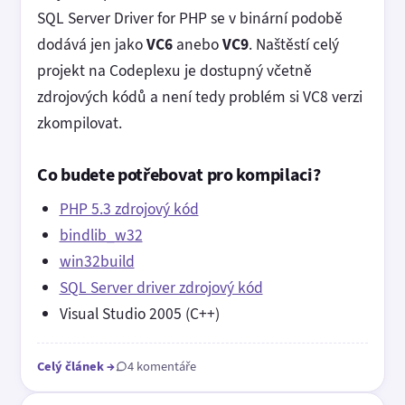
SQL Server Driver for PHP se v binární podobě
dodává jen jako
VC6
anebo
VC9
. Naštěstí celý
projekt na Codeplexu je dostupný včetně
zdrojových kódů a není tedy problém si VC8 verzi
zkompilovat.
Co budete potřebovat pro kompilaci?
PHP 5.3 zdrojový kód
bindlib_w32
win32build
SQL Server driver zdrojový kód
Visual Studio 2005 (C++)
Celý článek
→
4 komentáře