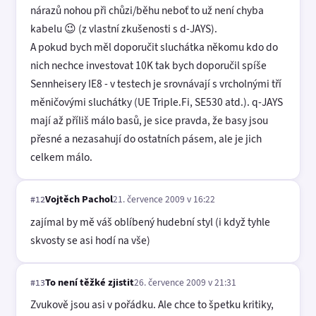
nárazů nohou při chůzi/běhu neboť to už není chyba
kabelu 😉 (z vlastní zkušenosti s d-JAYS).
A pokud bych měl doporučit sluchátka někomu kdo do
nich nechce investovat 10K tak bych doporučil spíše
Sennheisery IE8 - v testech je srovnávají s vrcholnými tří
měničovými sluchátky (UE Triple.Fi, SE530 atd.). q-JAYS
mají až příliš málo basů, je sice pravda, že basy jsou
přesné a nezasahují do ostatních pásem, ale je jich
celkem málo.
Vojtěch Pachol
21. července 2009 v 16:22
#12
zajímal by mě váš oblíbený hudební styl (i když tyhle
skvosty se asi hodí na vše)
To není těžké zjistit
26. července 2009 v 21:31
#13
Zvukově jsou asi v pořádku. Ale chce to špetku kritiky,