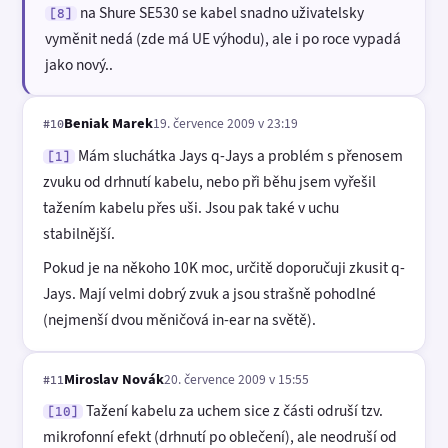
na Shure SE530 se kabel snadno uživatelsky
[8]
vyměnit nedá (zde má UE výhodu), ale i po roce vypadá
jako nový..
Beniak Marek
19. července 2009 v 23:19
#10
Mám sluchátka Jays q-Jays a problém s přenosem
[1]
zvuku od drhnutí kabelu, nebo při běhu jsem vyřešil
tažením kabelu přes uši. Jsou pak také v uchu
stabilnější.
Pokud je na někoho 10K moc, určitě doporučuji zkusit q-
Jays. Mají velmi dobrý zvuk a jsou strašně pohodlné
(nejmenší dvou měničová in-ear na světě).
Miroslav Novák
20. července 2009 v 15:55
#11
Tažení kabelu za uchem sice z části odruší tzv.
[10]
mikrofonní efekt (drhnutí po oblečení), ale neodruší od