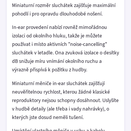
Miniaturní rozměr sluchátek zajišťuje maximální
pohodlí i pro opravdu dlouhodobé nošení.
In-ear provedení nabízí rovněž mimořádnou
izolaci od okolního hluku, takže je můžete
používat i místo aktivních "noise-cancelling"
sluchátek v letadle. Ona zvuková izolace o desítky
dB snižuje míru vnímání okolního ruchu a
výrazně přispívá k požitku z hudby.
Miniaturní měniče in-ear sluchátek zajišťují
neuvěřitelnou rychlost, kterou žádné klasické
reproduktory nejsou schopny dosáhnout. Uslyšíte
v hudbě detaily (ale třeba i vady nahrávky), o
kterých jste dosud neměli tušení.
Umístění vlastního měniče v uchu a kabelu