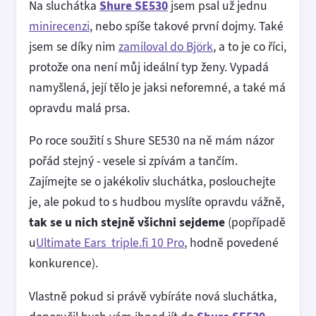
Na sluchátka
Shure SE530
jsem psal už jednu
minirecenzi
, nebo spíše takové první dojmy. Také
jsem se díky nim
zamiloval do Björk
, a to je co říci,
protože ona není můj ideální typ ženy. Vypadá
namyšlená, její tělo je jaksi neforemné, a také má
opravdu malá prsa.
Po roce soužití s Shure SE530 na ně mám názor
pořád stejný - vesele si zpívám a tančím.
Zajímejte se o jakékoliv sluchátka, poslouchejte
je, ale pokud to s hudbou myslíte opravdu vážně,
tak se u nich stejně všichni sejdeme
(popřípadě
u
Ultimate Ears triple.fi 10 Pro
, hodně povedené
konkurence).
Vlastně pokud si právě vybíráte nová sluchátka,