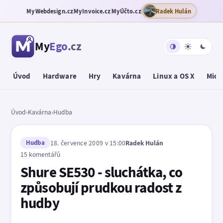
MyWebdesign.cz
MyInvoice.cz
MyÚčto.cz
Radek Hulán
My
Ego
.cz
Úvod
Hardware
Hry
Kavárna
Linux a OS X
Micr
Úvod
›
Kavárna
›
Hudba
Hudba
18. července 2009 v 15:00
Radek Hulán
15 komentářů
Shure SE530 - sluchátka, co
způsobují prudkou radost z
hudby