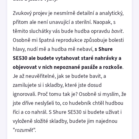
Zvukový projev je nesmírně detailní a analytický,
přitom ale není unavující a sterilní. Naopak, s
těmito sluchátky vás bude hudba opravdu
bavit
.
Osobně mi špatná reprodukce způsobuje bolesti
hlavy, nudí mě a hudba mě nebaví,
s Shure
SE530 ale budete vytahovat staré nahrávky a
objevovat v nich nepoznané pasáže a rozkoše
.
Je až neuvěřitelné, jak se budete bavit, a
zamilujete si i skladby, které jste dosud
ignorovali. Proč tomu tak je? Osobně si myslím, že
jste dříve neslyšeli to, co hudebník chtěl hudbou
říci a co nahrál. S Shure SE530 si budete užívat i
vyloženě složité skladby, budete jim najednou
"
rozumět
".