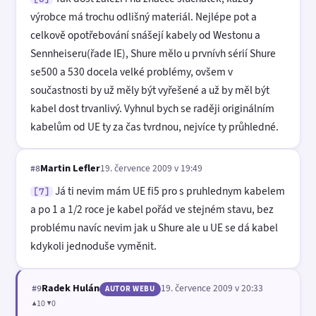
výrobce má trochu odlišný materiál. Nejlépe pot a
celkově opotřebování snášejí kabely od Westonu a
Sennheiseru(řade IE), Shure mělo u prvnívh sérií Shure
se500 a 530 docela velké problémy, ovšem v
součastnosti by už měly být vyřešené a už by měl být
kabel dost trvanlivý. Vyhnul bych se raději originálním
kabelům od UE ty za čas tvrdnou, nejvíce ty průhledné.
Martin Lefler
19. července 2009 v 19:49
#8
Já ti nevim mám UE fi5 pro s pruhlednym kabelem
[7]
a po 1 a 1/2 roce je kabel pořád ve stejném stavu, bez
problému navíc nevim jak u Shure ale u UE se dá kabel
kdykoli jednoduše vyměnit.
Radek Hulán
19. července 2009 v 20:33
#9
AUTOR WEBU
▲10 ▼0