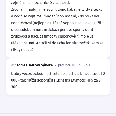
zejména na mechanické vlastnosti.
Zrovna miniaturní nejsou. K tomu kabel je tvrdý a těžký
a nedá se najít rozumný způsob nošení, kdy by kabel
neobtěžoval (nejlépe asi těsně sepnout za hlavou). Při
dlouhodobém nošení dokáží pěnové špunty odřít
zvukovod a tlačí, zatímco ty silikonové(?) moje uši
utěsnit neumí. A strčit si do ucha ten stromeček jsem se
nikdy nenaučil.
Tomáš Jeffrey Sýkora
12. prosince 2013 v 23:53
#14
Dobrý večer, pokud nechcete do sluchátek investovat 10
000,- tak můžu doporučit sluchátka Etymotic HF5 za 3
300,-