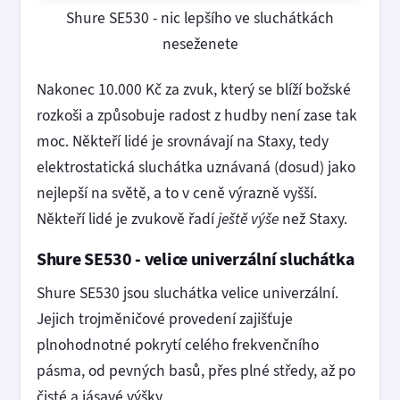
Shure SE530 - nic lepšího ve sluchátkách
neseženete
Nakonec 10.000 Kč za zvuk, který se blíží božské
rozkoši a způsobuje radost z hudby není zase tak
moc. Někteří lidé je srovnávají na Staxy, tedy
elektrostatická sluchátka uznávaná (dosud) jako
nejlepší na světě, a to v ceně výrazně vyšší.
Někteří lidé je zvukově řadí
ještě výše
než Staxy.
Shure SE530 - velice univerzální sluchátka
Shure SE530 jsou sluchátka velice univerzální.
Jejich trojměničové provedení zajišťuje
plnohodnotné pokrytí celého frekvenčního
pásma, od pevných basů, přes plné středy, až po
čisté a jásavé výšky.