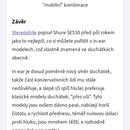
"mobilní" kombinace
Závěr
Stereophile
popsal Shure SE530 před půl rokem
jako to nejlepší, co si můžete pořídit v in-ear
modelech, což vlastně znamená ve sluchátkách
obecně.
In-ear je dosud poměrně nový směr sluchátek,
takže část konzervativních lidí mu stále
nedůvěřuje, a slepě (či spíš hluše) preferuje
klasické modely sluchátek, "přes uši". Tyto
modely jsou ovšem dávno pasé, nabízejí horší
čistotu a rychlost přednesu, téměř nulovou izolaci
proti hluku, jsou mnohem těžší, a rozhodně