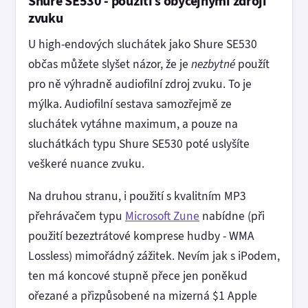
Shure SE530 - použití s obyčejnými zdroji
zvuku
U high-endových sluchátek jako Shure SE530
občas můžete slyšet názor, že je
nezbytné
použít
pro ně výhradně audiofilní zdroj zvuku. To je
mýlka. Audiofilní sestava samozřejmě ze
sluchátek vytáhne maximum, a pouze na
sluchátkách typu Shure SE530 poté uslyšíte
veškeré nuance zvuku.
Na druhou stranu, i použití s kvalitním MP3
přehrávačem typu
Microsoft Zune
nabídne (při
použití bezeztrátové komprese hudby - WMA
Lossless) mimořádný zážitek. Nevím jak s iPodem,
ten má koncové stupně přece jen poněkud
ořezané a přizpůsobené na mizerná $1 Apple