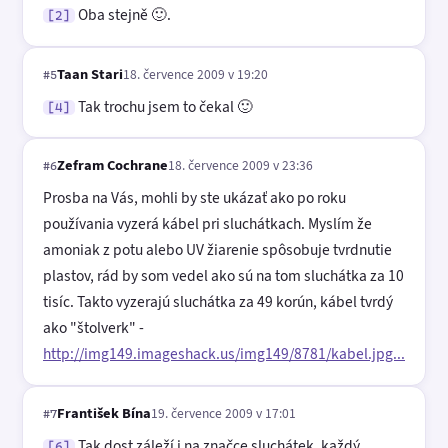
Oba stejně 🙂.
[2]
Taan Stari
18. července 2009 v 19:20
#5
Tak trochu jsem to čekal 🙂
[4]
Zefram Cochrane
18. července 2009 v 23:36
#6
Prosba na Vás, mohli by ste ukázať ako po roku
používania vyzerá kábel pri sluchátkach. Myslím že
amoniak z potu alebo UV žiarenie spôsobuje tvrdnutie
plastov, rád by som vedel ako sú na tom sluchátka za 10
tisíc. Takto vyzerajú sluchátka za 49 korún, kábel tvrdý
ako "štolverk" -
http://img149.imageshack.us/img149/8781/kabel.jpg...
František Bína
19. července 2009 v 17:01
#7
Tak dost záleží i na značce sluchátek, každý
[6]