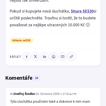
nejsou tak univerzální.
Pokud si kupujete nová sluchátka,
Shure SE530
si
určitě poslechněte. Troufnu si tvrdit, že to budete
považovat za nejlépe utracených 10.000 Kč 🙂
#shure se530
SDÍLET
Komentáře
14
Ondřej Šindler
18. července 2009 v 17:41
▲2 ▼0
#1
Tyto sluchátka používám také a dokonce k nim mam