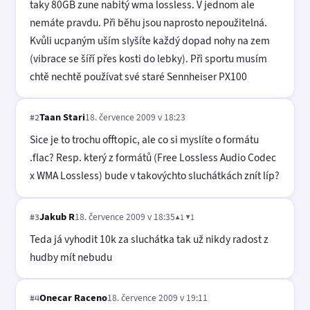
taky 80GB zune nabitý wma lossless. V jednom ale
nemáte pravdu. Při běhu jsou naprosto nepoužitelná.
Kvůli ucpaným uším slyšíte každý dopad nohy na zem
(vibrace se šíří přes kosti do lebky). Při sportu musím
chtě nechtě používat své staré Sennheiser PX100
Taan Stari
18. července 2009 v 18:23
#2
Sice je to trochu offtopic, ale co si myslíte o formátu
.flac? Resp. který z formátů (Free Lossless Audio Codec
x WMA Lossless) bude v takovýchto sluchátkách znít líp?
Jakub R
18. července 2009 v 18:35
▲1 ▼1
#3
Teda já vyhodit 10k za sluchátka tak už nikdy radost z
hudby mít nebudu
Onecar Raceno
18. července 2009 v 19:11
#4