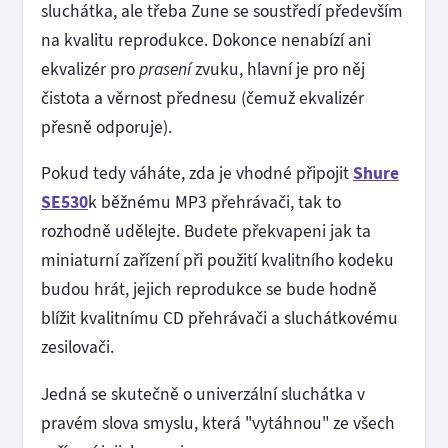
sluchátka, ale třeba Zune se soustředí především
na kvalitu reprodukce. Dokonce nenabízí ani
ekvalizér pro
prasení
zvuku, hlavní je pro něj
čistota a věrnost přednesu (čemuž ekvalizér
přesně odporuje).
Pokud tedy váháte, zda je vhodné připojit
Shure
SE530
k běžnému MP3 přehrávači, tak to
rozhodně udělejte. Budete překvapeni jak ta
miniaturní zařízení při použití kvalitního kodeku
budou hrát, jejich reprodukce se bude hodně
blížit kvalitnímu CD přehrávači a sluchátkovému
zesilovači.
Jedná se skutečně o univerzální sluchátka v
pravém slova smyslu, která "vytáhnou" ze všech