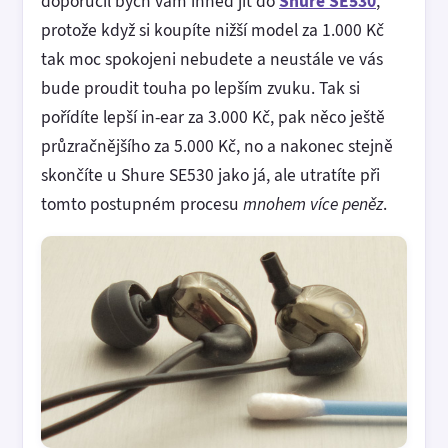
doporučil bych vám ihned jít do
Shure SE530
,
protože když si koupíte nižší model za 1.000 Kč
tak moc spokojeni nebudete a neustále ve vás
bude proudit touha po lepším zvuku. Tak si
pořídíte lepší in-ear za 3.000 Kč, pak něco ještě
průzračnějšího za 5.000 Kč, no a nakonec stejně
skončíte u Shure SE530 jako já, ale utratíte při
tomto postupném procesu
mnohem více peněz
.