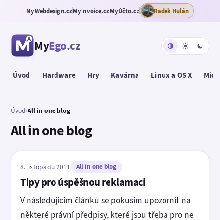
MyWebdesign.cz
MyInvoice.cz
MyÚčto.cz
Radek Hulán
My
Ego
.cz
Úvod
Hardware
Hry
Kavárna
Linux a OS X
Micr
Úvod
›
All in one blog
All in one blog
8. listopadu 2011
All in one blog
Tipy pro úspěšnou reklamaci
V následujícím článku se pokusím upozornit na
některé právní předpisy, které jsou třeba pro ne