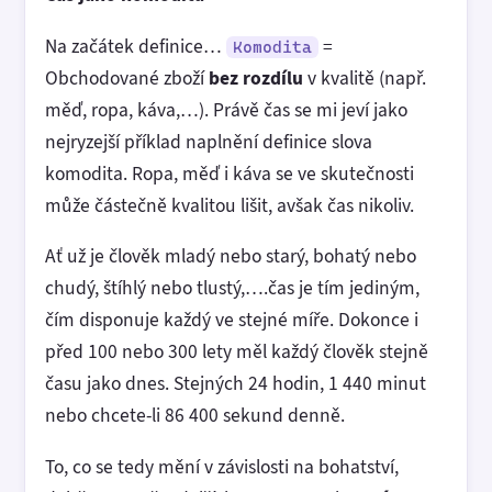
Na začátek definice…
=
Komodita
Obchodované zboží
bez
rozdílu
v kvalitě (např.
měď, ropa, káva,…). Právě čas se mi jeví jako
nejryzejší příklad naplnění definice slova
komodita. Ropa, měď i káva se ve skutečnosti
může částečně kvalitou lišit, avšak čas nikoliv.
Ať už je člověk mladý nebo starý, bohatý nebo
chudý, štíhlý nebo tlustý,….čas je tím jediným,
čím disponuje každý ve stejné míře. Dokonce i
před 100 nebo 300 lety měl každý člověk stejně
času jako dnes. Stejných 24 hodin, 1 440 minut
nebo chcete-li 86 400 sekund denně.
To, co se tedy mění v závislosti na bohatství,