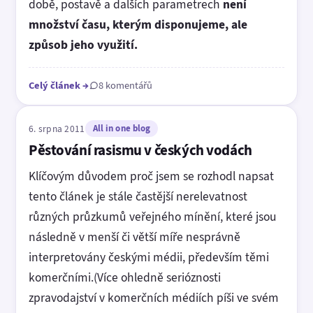
době, postavě a dalších parametrech
není
množství času, kterým disponujeme, ale
způsob jeho využití.
Celý článek
→
8 komentářů
6. srpna 2011
All in one blog
Pěstování rasismu v českých vodách
Klíčovým důvodem proč jsem se rozhodl napsat
tento článek je stále častější nerelevatnost
různých průzkumů veřejného mínění, které jsou
následně v menší či větší míře nesprávně
interpretovány českými médii, především těmi
komerčními.(Více ohledně serióznosti
zpravodajství v komerčních médiích píši ve svém