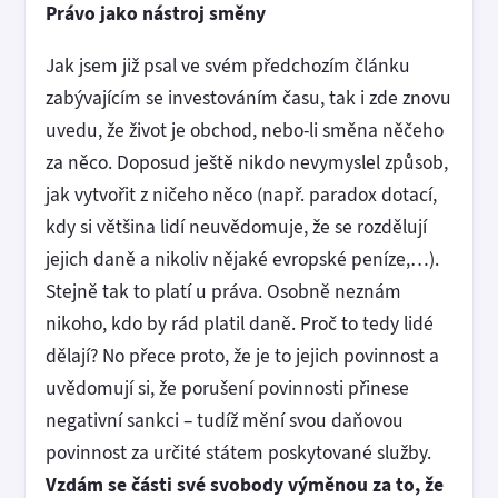
Právo jako nástroj směny
Jak jsem již psal ve svém předchozím článku
zabývajícím se investováním času, tak i zde znovu
uvedu, že život je obchod, nebo-li směna něčeho
za něco. Doposud ještě nikdo nevymyslel způsob,
jak vytvořit z ničeho něco (např. paradox dotací,
kdy si většina lidí neuvědomuje, že se rozdělují
jejich daně a nikoliv nějaké evropské peníze,…).
Stejně tak to platí u práva. Osobně neznám
nikoho, kdo by rád platil daně. Proč to tedy lidé
dělají? No přece proto, že je to jejich povinnost a
uvědomují si, že porušení povinnosti přinese
negativní sankci – tudíž mění svou daňovou
povinnost za určité státem poskytované služby.
Vzdám se části své svobody výměnou za to, že