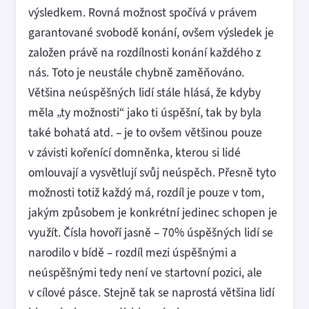
výsledkem. Rovná možnost spočívá v právem
garantované svobodě konání, ovšem výsledek je
založen právě na rozdílnosti konání každého z
nás. Toto je neustále chybně zaměňováno.
Většina neúspěšných lidí stále hlásá, že kdyby
měla „ty možnosti“ jako ti úspěšní, tak by byla
také bohatá atd. – je to ovšem většinou pouze
v závisti kořenící domněnka, kterou si lidé
omlouvají a vysvětlují svůj neúspěch. Přesně tyto
možnosti totiž každý má, rozdíl je pouze v tom,
jakým způsobem je konkrétní jedinec schopen je
využít. Čísla hovoří jasně – 70% úspěšných lidí se
narodilo v bídě – rozdíl mezi úspěšnými a
neúspěšnými tedy není ve startovní pozici, ale
v cílové pásce. Stejně tak se naprostá většina lidí