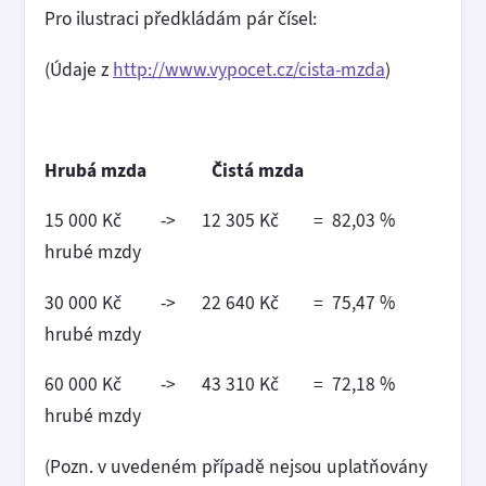
Pro ilustraci předkládám pár čísel:
(Údaje z
http://www.vypocet.cz/cista-mzda
)
Hrubá mzda Čistá mzda
15 000 Kč -> 12 305 Kč = 82,03 %
hrubé mzdy
30 000 Kč -> 22 640 Kč = 75,47 %
hrubé mzdy
60 000 Kč -> 43 310 Kč = 72,18 %
hrubé mzdy
(Pozn. v uvedeném případě nejsou uplatňovány