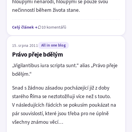
hloupými nenarodí, hloupými se pouze svou
nečinností během života stane.
Celý článek
→
10 komentářů
15. srpna 2011
All in one blog
Právo přeje bdělým
„Vigilantibus iura scripta sunt.“ alias „Právo přeje
bdělým.“
Snad s žádnou zásadou pocházející již z doby
starého Říma se neztotožňuji více než s touto.
V následujících řádcích se pokusím poukázat na
pár souvislostí, které jsou třeba pro ne úplně
všechny známou věcí…