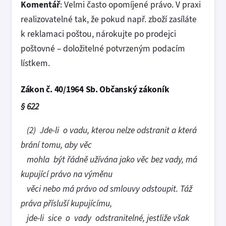
Komentář
: Velmi často opomíjené právo. V praxi
realizovatelné tak, že pokud např. zboží zasíláte
k reklamaci poštou, nárokujte po prodejci
poštovné – doložitelné potvrzeným podacím
lístkem.
Zákon č. 40/1964 Sb. Občanský zákoník
§ 622
(2) Jde-li o vadu, kterou nelze odstranit a která
brání tomu, aby věc
mohla být řádně užívána jako věc bez vady, má
kupující právo na výměnu
věci nebo má právo od smlouvy odstoupit. Táž
práva přísluší kupujícímu,
jde-li sice o vady odstranitelné, jestliže však