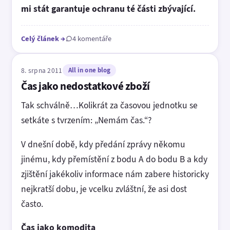
mi stát garantuje ochranu té části zbývající.
Celý článek
→
4 komentáře
8. srpna 2011
All in one blog
Čas jako nedostatkové zboží
Tak schválně…Kolikrát za časovou jednotku se
setkáte s tvrzením: „Nemám čas.“?
V dnešní době, kdy předání zprávy někomu
jinému, kdy přemístění z bodu A do bodu B a kdy
zjištění jakékoliv informace nám zabere historicky
nejkratší dobu, je vcelku zvláštní, že asi dost
často.
Čas jako komodita