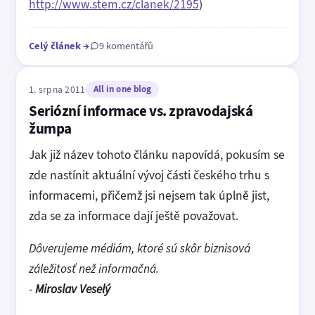
http://www.stem.cz/clanek/2195
)
Celý článek
→
9 komentářů
1. srpna 2011
All in one blog
Seriózní informace vs. zpravodajská
žumpa
Jak již název tohoto článku napovídá, pokusím se
zde nastínit aktuální vývoj části českého trhu s
informacemi, přičemž jsi nejsem tak úplně jist,
zda se za informace dají ještě považovat.
Dôverujeme médiám, ktoré sú skôr biznisová
záležitosť než informačná.
-
Miroslav Veselý