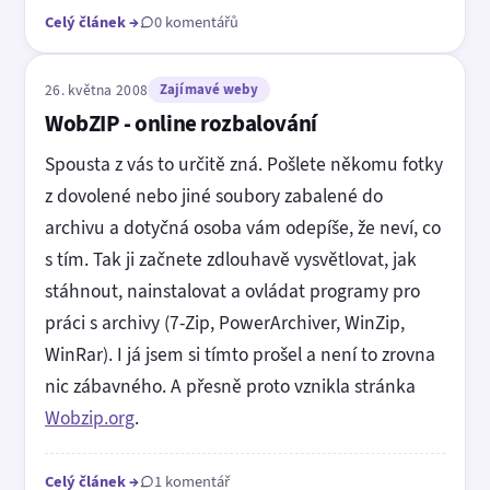
Celý článek
→
0 komentářů
26. května 2008
Zajímavé weby
WobZIP - online rozbalování
Spousta z vás to určitě zná. Pošlete někomu fotky
z dovolené nebo jiné soubory zabalené do
archivu a dotyčná osoba vám odepíše, že neví, co
s tím. Tak ji začnete zdlouhavě vysvětlovat, jak
stáhnout, nainstalovat a ovládat programy pro
práci s archivy (7-Zip, PowerArchiver, WinZip,
WinRar). I já jsem si tímto prošel a není to zrovna
nic zábavného. A přesně proto vznikla stránka
Wobzip.org
.
Celý článek
→
1 komentář