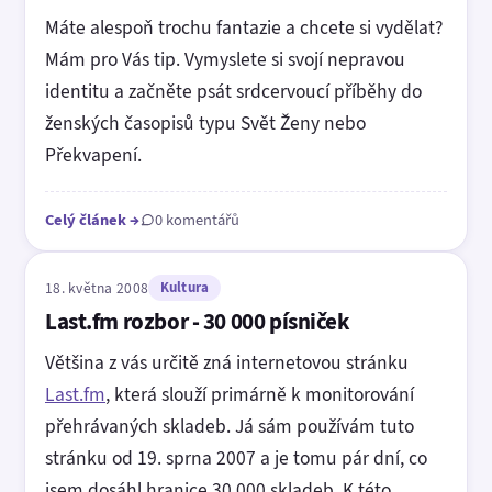
Máte alespoň trochu fantazie a chcete si vydělat?
Mám pro Vás tip. Vymyslete si svojí nepravou
identitu a začněte psát srdcervoucí příběhy do
ženských časopisů typu Svět Ženy nebo
Překvapení.
Celý článek
→
0 komentářů
18. května 2008
Kultura
Last.fm rozbor - 30 000 písniček
Většina z vás určitě zná internetovou stránku
Last.fm
, která slouží primárně k monitorování
přehrávaných skladeb. Já sám používám tuto
stránku od 19. sprna 2007 a je tomu pár dní, co
jsem dosáhl hranice 30 000 skladeb. K této