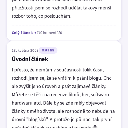
přiležitosti jsem se rozhodl udělat takový menší
rozbor toho, co poslouchám.
Celý článek
→
0 komentářů
18. května 2008
Ostatní
Úvodní článek
I přesto, že nemám v současnosti tolik času,
rozhodl jsem se, že se vrátím k psání blogu. Chci
ale zvýšit jeho úroveň a psát zajímavé články.
Můžete se těšit na recenze filmů, her, softwaru,
hardwaru atd. Dále by se zde měly objevovat
články z mého života, ale rozhodně to nebude na
úrovni "blogísků". A protože je půlnoc, tak první
pořádný článek si nechám až na jindy 😄