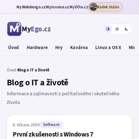
MyWebdesign.cz
MyInvoice.cz
MyÚčto.cz
Radek Hulán
My
Ego
.cz
Úvod
Hardware
Hry
Kavárna
Linux a OS X
Micr
Úvod
›
Blog o IT a životě
Blog o IT a životě
Informace a zajímavosti z počítačového i skutečného
života
9. března 2009
Software
První zkušenosti s Windows 7