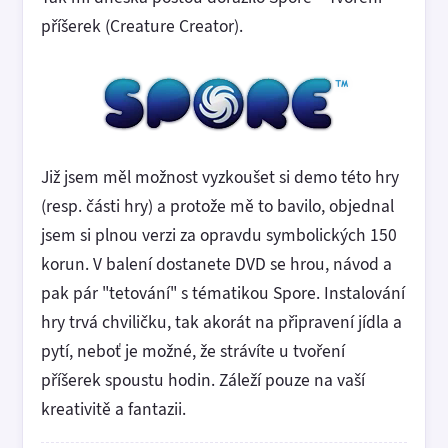
příšerek (Creature Creator).
Již jsem měl možnost vyzkoušet si demo této hry
(resp. části hry) a protože mě to bavilo, objednal
jsem si plnou verzi za opravdu symbolických 150
korun. V balení dostanete DVD se hrou, návod a
pak pár "tetování" s tématikou Spore. Instalování
hry trvá chviličku, tak akorát na připravení jídla a
pytí, neboť je možné, že strávíte u tvoření
příšerek spoustu hodin. Záleží pouze na vaší
kreativitě a fantazii.