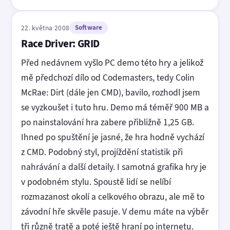
22. května 2008
Software
Race Driver: GRID
Před nedávnem vyšlo PC demo této hry a jelikož
mě předchozí dílo od Codemasters, tedy Colin
McRae: Dirt (dále jen CMD), bavilo, rozhodl jsem
se vyzkoušet i tuto hru. Demo má téměř 900 MB a
po nainstalování hra zabere přibližně 1,25 GB.
Ihned po spuštění je jasné, že hra hodně vychází
z CMD. Podobný styl, projíždění statistik při
nahrávání a další detaily. I samotná grafika hry je
v podobném stylu. Spoustě lidí se nelíbí
rozmazanost okolí a celkového obrazu, ale mě to
závodní hře skvěle pasuje. V demu máte na výběr
tři různě tratě a poté ještě hraní po internetu.