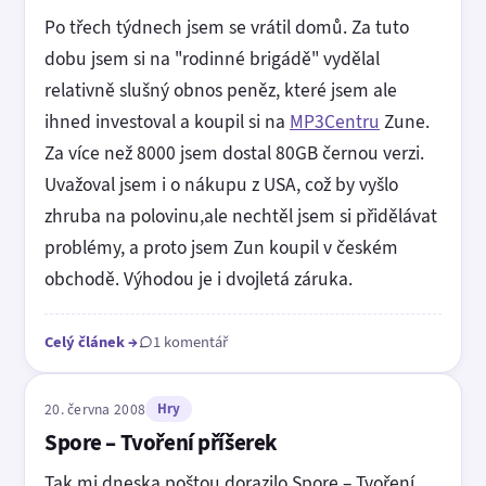
Po třech týdnech jsem se vrátil domů. Za tuto
dobu jsem si na "rodinné brigádě" vydělal
relativně slušný obnos peněz, které jsem ale
ihned investoval a koupil si na
MP3Centru
Zune.
Za více než 8000 jsem dostal 80GB černou verzi.
Uvažoval jsem i o nákupu z USA, což by vyšlo
zhruba na polovinu,ale nechtěl jsem si přidělávat
problémy, a proto jsem Zun koupil v českém
obchodě. Výhodou je i dvojletá záruka.
Celý článek
→
1 komentář
20. června 2008
Hry
Spore – Tvoření příšerek
Tak mi dneska poštou dorazilo Spore – Tvoření