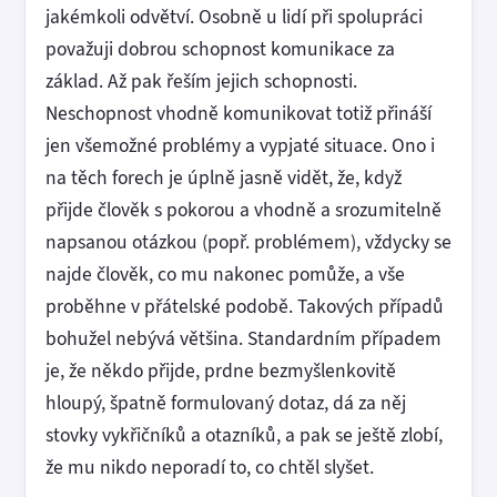
jakémkoli odvětví. Osobně u lidí při spolupráci
považuji dobrou schopnost komunikace za
základ. Až pak řeším jejich schopnosti.
Neschopnost vhodně komunikovat totiž přináší
jen všemožné problémy a vypjaté situace. Ono i
na těch forech je úplně jasně vidět, že, když
přijde člověk s pokorou a vhodně a srozumitelně
napsanou otázkou (popř. problémem), vždycky se
najde člověk, co mu nakonec pomůže, a vše
proběhne v přátelské podobě. Takových případů
bohužel nebývá většina. Standardním případem
je, že někdo přijde, prdne bezmyšlenkovitě
hloupý, špatně formulovaný dotaz, dá za něj
stovky vykřičníků a otazníků, a pak se ještě zlobí,
že mu nikdo neporadí to, co chtěl slyšet.