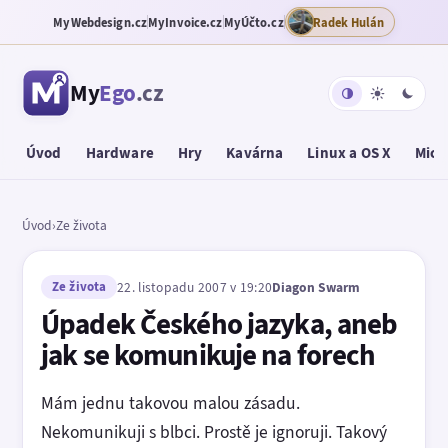
MyWebdesign.cz
MyInvoice.cz
MyÚčto.cz
Radek Hulán
My
Ego
.cz
Úvod
Hardware
Hry
Kavárna
Linux a OS X
Micr
Úvod
›
Ze života
Ze života
22. listopadu 2007 v 19:20
Diagon Swarm
Úpadek Českého jazyka, aneb
jak se komunikuje na forech
Mám jednu takovou malou zásadu.
Nekomunikuji s blbci. Prostě je ignoruji. Takový