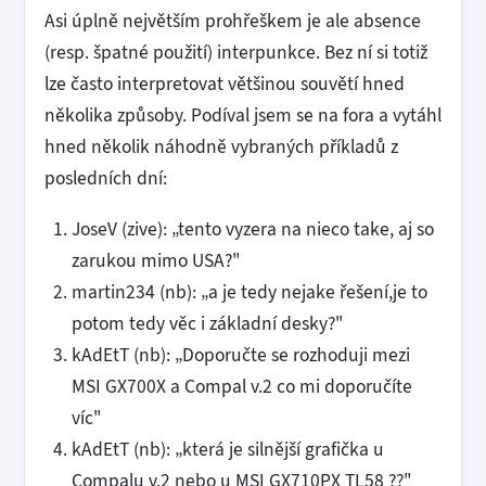
Asi úplně největším prohřeškem je ale absence
(resp. špatné použití) interpunkce. Bez ní si totiž
lze často interpretovat většinou souvětí hned
několika způsoby. Podíval jsem se na fora a vytáhl
hned několik náhodně vybraných příkladů z
posledních dní:
JoseV (zive): „tento vyzera na nieco take, aj so
zarukou mimo USA?"
martin234 (nb): „a je tedy nejake řešení,je to
potom tedy věc i základní desky?"
kAdEtT (nb): „Doporučte se rozhoduji mezi
MSI GX700X a Compal v.2 co mi doporučíte
víc"
kAdEtT (nb): „která je silnější grafička u
Compalu v.2 nebo u MSI GX710PX TL58 ??"