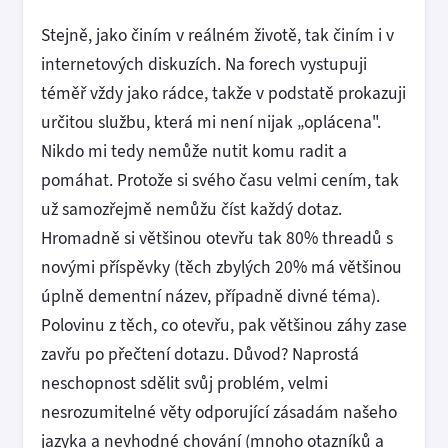
Stejně, jako činím v reálném životě, tak činím i v
internetových diskuzích. Na forech vystupuji
téměř vždy jako rádce, takže v podstatě prokazuji
určitou službu, která mi není nijak „oplácena".
Nikdo mi tedy nemůže nutit komu radit a
pomáhat. Protože si svého času velmi cením, tak
už samozřejmě nemůžu číst každý dotaz.
Hromadně si většinou otevřu tak 80% threadů s
novými příspěvky (těch zbylých 20% má většinou
úplně dementní název, případně divné téma).
Polovinu z těch, co otevřu, pak většinou záhy zase
zavřu po přečtení dotazu. Důvod? Naprostá
neschopnost sdělit svůj problém, velmi
nesrozumitelné věty odporující zásadám našeho
jazyka a nevhodné chování (mnoho otazníků a