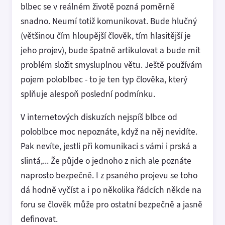
blbec se v reálném životě pozná poměrně
snadno. Neumí totiž komunikovat. Bude hlučný
(většinou čím hloupější člověk, tím hlasitější je
jeho projev), bude špatně artikulovat a bude mít
problém složit smysluplnou větu. Ještě používám
pojem poloblbec - to je ten typ člověka, který
splňuje alespoň poslední podmínku.
V internetových diskuzích nejspíš blbce od
poloblbce moc nepoznáte, když na něj nevidíte.
Pak nevíte, jestli při komunikaci s vámi i prská a
slintá,... Že půjde o jednoho z nich ale poznáte
naprosto bezpečně. I z psaného projevu se toho
dá hodně vyčíst a i po několika řádcích někde na
foru se člověk může pro ostatní bezpečně a jasně
definovat.