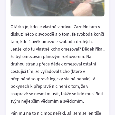
Otázka je, kdo je vlastně v právu. Zaznělo tam v
diskuzi něco o svobodě a o tom, že svoboda končí
tam, kde člověk omezuje svobodu druhých.
Jenže kdo tu vlastně koho omezoval? Dědek říkal,
že byl omezován pánovým rozhovorem. Na
druhou stranu přece dědek omezoval ostatní
cestující tím, že vyžadoval ticho (které v
přeplněné soupravě logicky stejně nebylo). V
pokynech k přepravě nic není o tom, že v
soupravě se nesmí mluvit, takže se lidé musí řídit
svým nejlepším vědomím a svědomím.
Pán mu na to nic moc neřekl. Já jsem se jen tiše