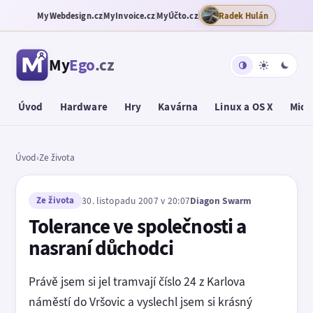
MyWebdesign.cz
MyInvoice.cz
MyÚčto.cz
Radek Hulán
My
Ego
.cz
Úvod
Hardware
Hry
Kavárna
Linux a OS X
Micr
Úvod
›
Ze života
Ze života
30. listopadu 2007 v 20:07
Diagon Swarm
Tolerance ve společnosti a
nasraní důchodci
Právě jsem si jel tramvají číslo 24 z Karlova
náměstí do Vršovic a vyslechl jsem si krásný