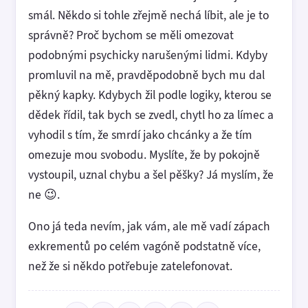
smál. Někdo si tohle zřejmě nechá líbit, ale je to
správně? Proč bychom se měli omezovat
podobnými psychicky narušenými lidmi. Kdyby
promluvil na mě, pravděpodobně bych mu dal
pěkný kapky. Kdybych žil podle logiky, kterou se
dědek řídil, tak bych se zvedl, chytl ho za límec a
vyhodil s tím, že smrdí jako chcánky a že tím
omezuje mou svobodu. Myslíte, že by pokojně
vystoupil, uznal chybu a šel pěšky? Já myslím, že
ne 😉.
Ono já teda nevím, jak vám, ale mě vadí zápach
exkrementů po celém vagóně podstatně více,
než že si někdo potřebuje zatelefonovat.