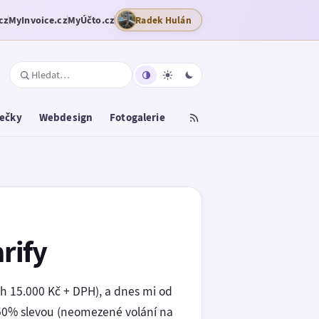
cz
MyInvoice.cz
MyÚčto.cz
Radek Hulán
tečky
Webdesign
Fotogalerie
rify
ch 15.000 Kč + DPH), a dnes mi od
50% slevou (neomezené volání na