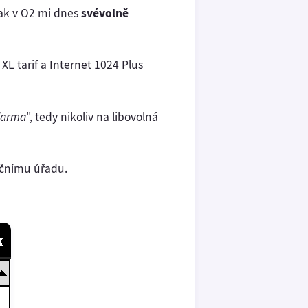
tak v O2 mi dnes
svévolně
XL tarif a Internet 1024 Plus
zdarma
", tedy nikoliv na libovolná
ačnímu úřadu.