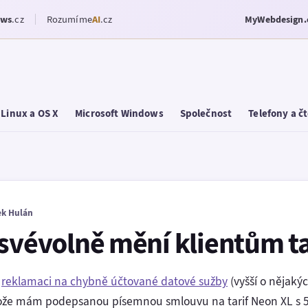
ows
.cz
Rozumíme
AI
.cz
MyWebdesign.
Linux a OS X
Microsoft Windows
Společnost
Telefony a č
k Hulán
 svévolně mění klientům ta
l
reklamaci na chybně účtované datové sužby
(vyšší o nějaký
tože mám podepsanou písemnou smlouvu na tarif Neon XL s 