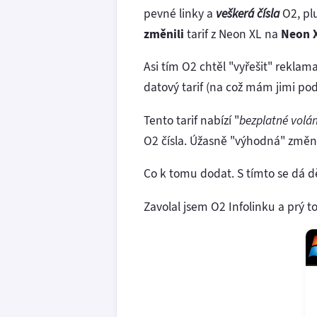
pevné linky a
veškerá čísla
O2, plu
změnili
tarif z Neon XL na
Neon X
Asi tím O2 chtěl "vyřešit" reklam
datový tarif (na což mám jimi p
Tento tarif nabízí "
bezplatné volán
O2 čísla. Úžasně "výhodná" změn
Co k tomu dodat. S tímto se dá 
Zavolal jsem O2 Infolinku a prý t