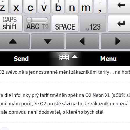
O2 svévolně a jednostranně mění zákazníkům tarify ... na horš
e dle infolinky prý tarif změněn zpět na O2 Neon XL (s 50% 
bně mám pocit, že O2 prostě sází na to, že zákazník nepozná 
o ale opravdu není dodavatel, o kterého bych stál.