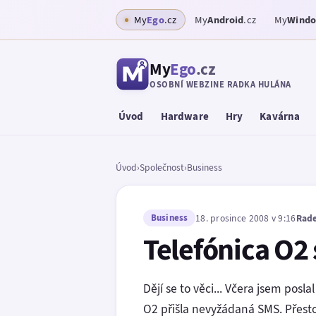
My
Ego
.cz
My
Android
.cz
My
Wind
My
Ego
.cz
OSOBNÍ WEBZINE RADKA HULÁNA
Úvod
Hardware
Hry
Kavárna
Úvod
›
Společnost
›
Business
Business
18. prosince 2008 v 9:16
Rade
Telefónica O2
Dějí se to věci... Včera jsem posla
O2 přišla nevyžádaná SMS. Přes