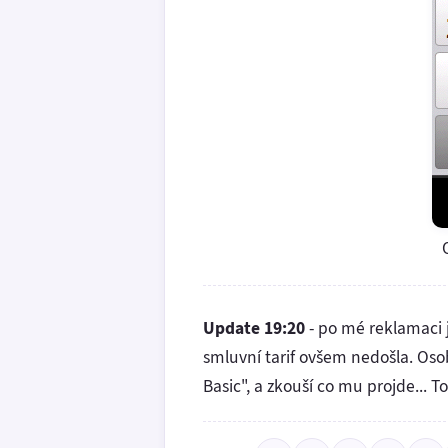
Update 19:20
- po mé reklamaci j
smluvní tarif ovšem nedošla. Oso
Basic", a zkouší co mu projde... T