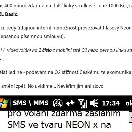
s 400 minut zdarma na další linky v celkové ceně 1000 Kč), 
L Basic
.
aci, tedy údajnou interní nemožnost provozovat hlasový Neon 
odepsanou písemnou smlouvu).
í / videovolání na
1 číslo
z mobilní sítě O2 nebo pevnou linku 
a.
dělat jediné - podávám na O2 stížnost Českému telekomunik
o změní zpět. No uvidíme... Nevěřím jim ani slovo.