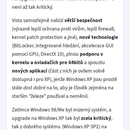
není až tak kritický.
Vista samozřejmě nabízí
větší bezpečnost
(výrazně lepší ochrana proti virům, lepší firewall,
kernel patch protection a jiné),
nové technologie
(BitLocker, integrované hledání, akcelerace GUI
pomocí GPU, DirectX 10), plnou
podporu v
kernelu a ovladačích pro 64bitů
a spoustu
nových aplikací
(část z nich je ovšem volně
dostupná i pro XP), jenže Windows XP jsou prostě
stále
dost dobré
na to, aby je člověk zejména na
starším "železe" používal a neměnil.
Zatímco Windows 98/Me byl mizerný systém, a
upgrade na Windows XP tak byl
zcela kritický
,
tak z dobrého systému (Windows XP SP2) na