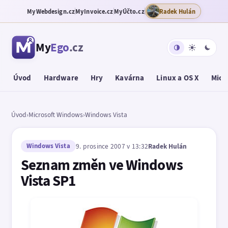
MyWebdesign.cz
MyInvoice.cz
MyÚčto.cz
Radek Hulán
My
Ego
.cz
Úvod
Hardware
Hry
Kavárna
Linux a OS X
Micr
Úvod
›
Microsoft Windows
›
Windows Vista
Windows Vista
9. prosince 2007 v 13:32
Radek Hulán
Seznam změn ve Windows
Vista SP1