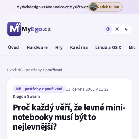
MyWebdesign.cz
MyInvoice.cz
MyÚčto.cz
Radek Hulán
My
Ego
.cz
Úvod
Hardware
Hry
Kavárna
Linux a OS X
Micr
Úvod
›
NB - postřehy z používání
NB - postřehy z používání
13. června 2008 v 11:22
Diagon Swarm
Proč každý věří, že levné mini-
notebooky musí být to
nejlevnější?