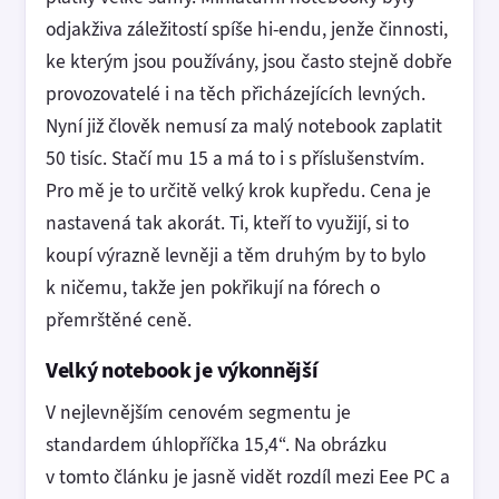
odjakživa záležitostí spíše hi-endu, jenže činnosti,
ke kterým jsou používány, jsou často stejně dobře
provozovatelé i na těch přicházejících levných.
Nyní již člověk nemusí za malý notebook zaplatit
50 tisíc. Stačí mu 15 a má to i s příslušenstvím.
Pro mě je to určitě velký krok kupředu. Cena je
nastavená tak akorát. Ti, kteří to využijí, si to
koupí výrazně levněji a těm druhým by to bylo
k ničemu, takže jen pokřikují na fórech o
přemrštěné ceně.
Velký notebook je výkonnější
V nejlevnějším cenovém segmentu je
standardem úhlopříčka 15,4“. Na obrázku
v tomto článku je jasně vidět rozdíl mezi Eee PC a