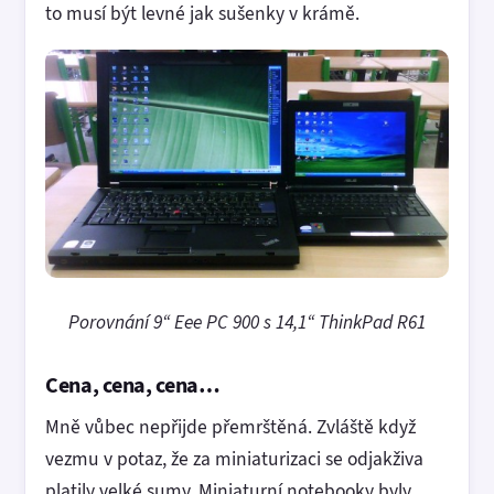
to musí být levné jak sušenky v krámě.
Porovnání 9“ Eee PC 900 s 14,1“ ThinkPad R61
Cena, cena, cena…
Mně vůbec nepřijde přemrštěná. Zvláště když
vezmu v potaz, že za miniaturizaci se odjakživa
platily velké sumy. Miniaturní notebooky byly