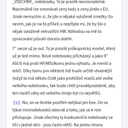
_VSECHNY_ notebooky. To je prostě nesrovnatelné.
Maximálně lze srovnávat ceny tady a ceny jinde v EU.
Jinak nemyslim si, že jde o nějaké vyloženě zmetky (to
nevim, jak jsi na to přišel) a nepřijde mi, že by šlo o
nějak vyloženě nekvalitní HW. Náhodou na mě to
zpracování působí docela dobře.
7" verze už je out. To je prostě průkopnický model, který
už je teď mimo. Nové notebooky přicházejí a jako 9"
ASUS má proti HP/MSI/Aceru jednu výhodu. Je menší a
lehčí. Díky tomu pro některé lidi bude určitě vhodnější
(když to má někdo čistě jako prohlížeč mailů atd vedle
velkého notebooku, tak bude chtít pravděpodobně, aby
ten rozdíl váhy od velkého stroje byl co největší).
No, on se tenhle postřeh netýkal jen Eee. On se
[1]
týkal mininotebooků obecně a toho, jak se k nim
přistupuje. Jinak všechny ty konkurenční notebooky se
liší v jedné věci - jsou často větší. Na jednu stranu