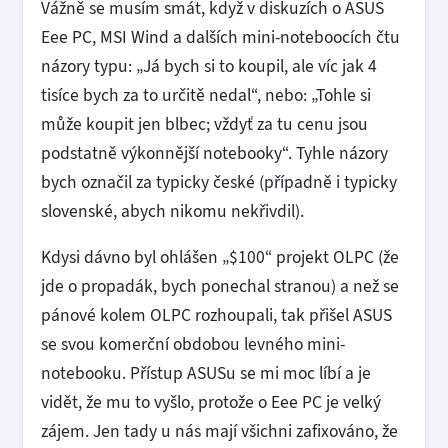
Vážně se musím smát, když v diskuzích o ASUS
Eee PC, MSI Wind a dalších mini-noteboocích čtu
názory typu: „Já bych si to koupil, ale víc jak 4
tisíce bych za to určitě nedal“, nebo: „Tohle si
může koupit jen blbec; vždyť za tu cenu jsou
podstatně výkonnější notebooky“. Tyhle názory
bych označil za typicky české (případně i typicky
slovenské, abych nikomu nekřivdil).
Kdysi dávno byl ohlášen „$100“ projekt OLPC (že
jde o propadák, bych ponechal stranou) a než se
pánové kolem OLPC rozhoupali, tak přišel ASUS
se svou komerční obdobou levného mini-
notebooku. Přístup ASUSu se mi moc líbí a je
vidět, že mu to vyšlo, protože o Eee PC je velký
zájem. Jen tady u nás mají všichni zafixováno, že