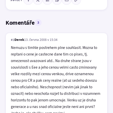
Komentáře
3
Derek
13. června 2008 v 15:34
#1
Nemuzu s timhle postrehem plne souhlasit. Mozna to
reptani o cene je castecne dane tim co pises, tj.
omezenost uvazovani atd.. Na druhe strane jsou v
souvislosti s Eee a jeho cenou velmi casto zminovany
velke rozdily mezi cenou venkou, drive oznamenou
cenou pro CR a pak ceny realne (at uz sedeho dovozu
nebo oficialniho). Neschopnost (nevim jak jinak to
oznacit) nebo neochota rozjet tu distribuci v rozumnem
horizontu to pak jenom umocnuje. Venku uz je druha
generace a u nas snad oficialne jeste neni ani prvni?