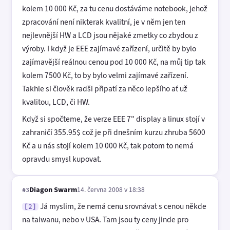
kolem 10 000 Kč, za tu cenu dostáváme notebook, jehož
zpracování není nikterak kvalitní, je v něm jen ten
nejlevnější HW a LCD jsou nějaké zmetky co zbydou z
výroby. I když je EEE zajímavé zařízení, určitě by bylo
zajímavější reálnou cenou pod 10 000 Kč, na můj tip tak
kolem 7500 Kč, to by bylo velmi zajímavé zařízení.
Takhle si člověk radši připatí za něco lepšího ať už
kvalitou, LCD, či HW.
Když si spočteme, že verze EEE 7" display a linux stojí v
zahraničí 355.95$ což je při dnešním kurzu zhruba 5600
Kč a u nás stojí kolem 10 000 Kč, tak potom to nemá
opravdu smysl kupovat.
Diagon Swarm
14. června 2008 v 18:38
#3
Já myslim, že nemá cenu srovnávat s cenou někde
[2]
na taiwanu, nebo v USA. Tam jsou ty ceny jinde pro