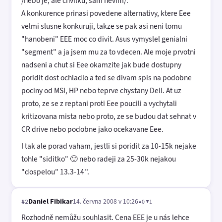
/nebo je, ale chvilku, sam nevim/.
A konkurence prinasi povedene alternativy, ktere Eee
velmi slusne konkuruji, takze se pak asi neni tomu
"hanobeni" EEE moc co divit. Asus vymyslel genialni
"segment" a ja jsem mu za to vdecen. Ale moje prvotni
nadseni a chut si Eee okamzite jak bude dostupny
poridit dost ochladlo a ted se divam spis na podobne
pociny od MSI, HP nebo teprve chystany Dell. At uz
proto, ze se z reptani proti Eee poucili a vychytali
kritizovana mista nebo proto, ze se budou dat sehnat v
CR drive nebo podobne jako ocekavane Eee.
I tak ale porad vaham, jestli si poridit za 10-15k nejake
tohle "siditko" 🙂 nebo radeji za 25-30k nejakou
"dospelou" 13.3-14''.
Daniel Fibikar
14. června 2008 v 10:26
▲0 ▼1
#2
Rozhodně nemůžu souhlasit. Cena EEE je u nás lehce