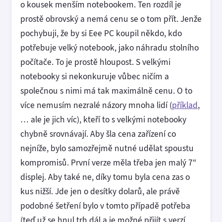
o kousek menším notebookem. Ten rozdíl je
prostě obrovský a nemá cenu se o tom přít. Jenže
pochybuji, že by si Eee PC koupil někdo, kdo
potřebuje velký notebook, jako náhradu stolního
počítače. To je prostě hloupost. S velkými
notebooky si nekonkuruje vůbec ničím a
společnou s nimi má tak maximálně cenu. O to
více nemusím nezralé názory mnoha lidí (
příklad
,
… ale je jich víc), kteří to s velkými notebooky
chybně srovnávají. Aby šla cena zařízení co
nejníže, bylo samozřejmě nutné udělat spoustu
kompromisů. První verze měla třeba jen malý 7“
displej. Aby také ne, díky tomu byla cena zas o
kus nižší. Jde jen o desítky dolarů, ale právě
podobné šetření bylo v tomto případě potřeba
(teď už se hnul trh dál a je možné přijít s verzí