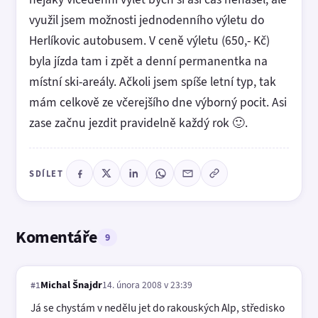
využil jsem možnosti jednodenního výletu do
Herlíkovic autobusem. V ceně výletu (650,- Kč)
byla jízda tam i zpět a denní permanentka na
místní ski-areály. Ačkoli jsem spíše letní typ, tak
mám celkově ze včerejšího dne výborný pocit. Asi
zase začnu jezdit pravidelně každý rok 🙂.
SDÍLET
Komentáře
9
Michal Šnajdr
14. února 2008 v 23:39
#1
Já se chystám v nedělu jet do rakouských Alp, středisko