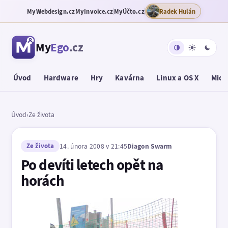
MyWebdesign.cz
MyInvoice.cz
MyÚčto.cz
Radek Hulán
My
Ego
.cz
Úvod
Hardware
Hry
Kavárna
Linux a OS X
Micr
Úvod
›
Ze života
Ze života
14. února 2008 v 21:45
Diagon Swarm
Po devíti letech opět na
horách