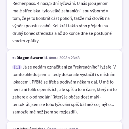
Rechenpass. 4 noci/5 dní lyžování. U nás jsou jenom
malé střediska, tyto velké zahraniční jsou výborné v
tom, že je to kolikrát část pohoří, takže má člověk na
výběr spoustu svahů. Kolikrát takto ráno přejedu na
druhý konec střediska a až do konce dne se postupně
vracím zpátky.
Diagon Swarm
14. února 2008 v 23:43
#2
Já se nedám označit ani za "rekreačního" lyžaře. V
[1]
tomto ohledu jsem si tedy dokonale vystačil i s místními
lokacemi. Příště se třeba podívám někam dál. U mě to
neni ani tolik o penězích, ale spíš o tom čase, který mi to
zabere a o odhodlání (který je občas dost malý -
tentokrát jsem se toho lyžování spíš bál než co jinýho...
samozřejmě než jsem se rozjezdil).
Michal Šnajdr
14. února 2008 v 23:50