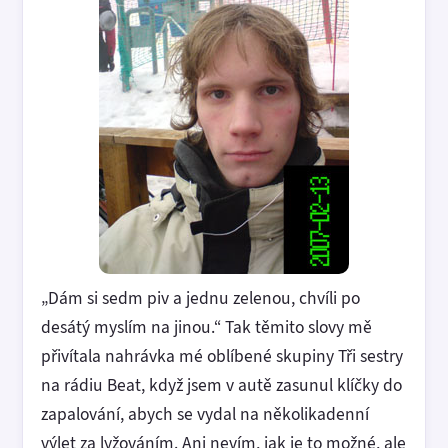
„Dám si sedm piv a jednu zelenou, chvíli po
desátý myslím na jinou.“ Tak těmito slovy mě
přivítala nahrávka mé oblíbené skupiny Tři sestry
na rádiu Beat, když jsem v autě zasunul klíčky do
zapalování, abych se vydal na několikadenní
výlet za lyžováním. Ani nevím, jak je to možné, ale