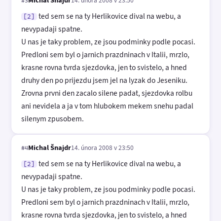
#3
ted sem se na ty Herlikovice dival na webu, a
[2]
nevypadaji spatne.
U nas je taky problem, ze jsou podminky podle pocasi.
Predloni sem byl o jarnich prazdninach v Italii, mrzlo,
krasne rovna tvrda sjezdovka, jen to svistelo, a hned
druhy den po prijezdu jsem jel na lyzak do Jeseniku.
Zrovna prvni den zacalo silene padat, sjezdovka rolbu
ani nevidela a ja v tom hlubokem mekem snehu padal
silenym zpusobem.
Michal Šnajdr
14. února 2008 v 23:50
#4
ted sem se na ty Herlikovice dival na webu, a
[2]
nevypadaji spatne.
U nas je taky problem, ze jsou podminky podle pocasi.
Predloni sem byl o jarnich prazdninach v Italii, mrzlo,
krasne rovna tvrda sjezdovka, jen to svistelo, a hned