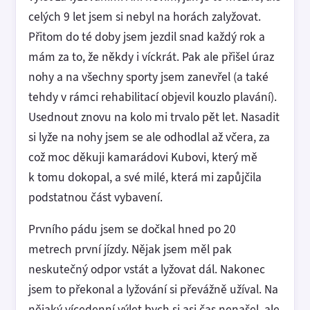
celých 9 let jsem si nebyl na horách zalyžovat.
Přitom do té doby jsem jezdil snad každý rok a
mám za to, že někdy i víckrát. Pak ale přišel úraz
nohy a na všechny sporty jsem zanevřel (a také
tehdy v rámci rehabilitací objevil kouzlo plavání).
Usednout znovu na kolo mi trvalo pět let. Nasadit
si lyže na nohy jsem se ale odhodlal až včera, za
což moc děkuji kamarádovi Kubovi, který mě
k tomu dokopal, a své milé, která mi zapůjčila
podstatnou část vybavení.
Prvního pádu jsem se dočkal hned po 20
metrech první jízdy. Nějak jsem měl pak
neskutečný odpor vstát a lyžovat dál. Nakonec
jsem to překonal a lyžování si převážně užíval. Na
nějaký vícedenní výlet bych si asi čas nenašel, ale