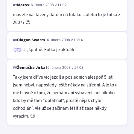
Maros
16. února 2008 v 11:02
#7
mas zle nastaveny datum na fotaku... alebo to je fotka z
2007? 😉
Diagon Swarm
16. února 2008 v 13:14
#8
Jj, špatně. Fotka je aktuální.
[7]
Žemlička Jirka
16. února 2008 v 17:03
#9
Taky jsem dříve víc jezdil a posledních alespoň 5 let
jsem nebyl, naposledy ještě někdy na střední. A je to u
mě hlavně o tom, že nemám ani vybavení, ani nikoho
kdo by mě tam "dotáhnul", prostě nějak chybí
odhodlání. Ale už se začínám těšit až zase někdy
vyrazím. 🙂