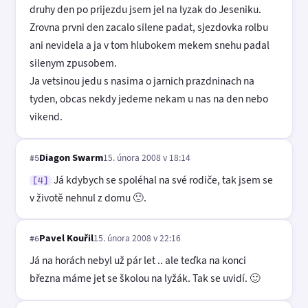
druhy den po prijezdu jsem jel na lyzak do Jeseniku.
Zrovna prvni den zacalo silene padat, sjezdovka rolbu
ani nevidela a ja v tom hlubokem mekem snehu padal
silenym zpusobem.
Ja vetsinou jedu s nasima o jarnich prazdninach na
tyden, obcas nekdy jedeme nekam u nas na den nebo
vikend.
Diagon Swarm
15. února 2008 v 18:14
#5
Já kdybych se spoléhal na své rodiče, tak jsem se
[4]
v životě nehnul z domu 🙂.
Pavel Kouřil
15. února 2008 v 22:16
#6
Já na horách nebyl už pár let .. ale teďka na konci
března máme jet se školou na lyžák. Tak se uvidí. 🙂