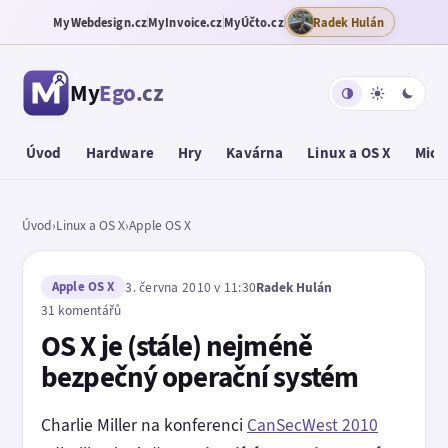
MyWebdesign.cz
MyInvoice.cz
MyÚčto.cz
Radek Hulán
My
Ego
.cz
Úvod
Hardware
Hry
Kavárna
Linux a OS X
Micr
Úvod
›
Linux a OS X
›
Apple OS X
Apple OS X
3. června 2010 v 11:30
Radek Hulán
31 komentářů
OS X je (stále) nejméně
bezpečný operační systém
Charlie Miller na konferenci
CanSecWest 2010