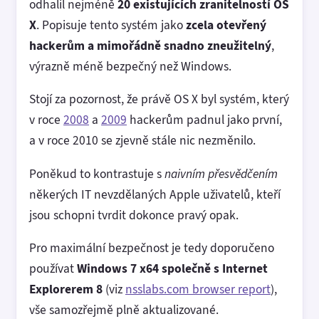
odhalil nejméně
20 existujících zranitelností OS
X
. Popisuje tento systém jako
zcela otevřený
hackerům a mimořádně snadno zneužitelný
,
výrazně méně bezpečný než Windows.
Stojí za pozornost, že právě OS X byl systém, který
v roce
2008
a
2009
hackerům padnul jako první,
a v roce 2010 se zjevně stále nic nezměnilo.
Poněkud to kontrastuje s
naivním přesvědčením
někerých IT nevzdělaných Apple uživatelů, kteří
jsou schopni tvrdit dokonce pravý opak.
Pro maximální bezpečnost je tedy doporučeno
používat
Windows 7 x64 společně s Internet
Explorerem 8
(viz
nsslabs.com browser report
),
vše samozřejmě plně aktualizované.