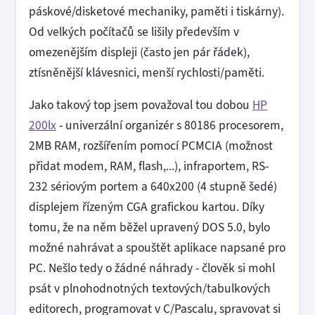
páskové/disketové mechaniky, paměti i tiskárny).
Od velkých počítačů se lišily především v
omezenějším displeji (často jen pár řádek),
ztísněnější klávesnici, menší rychlosti/paměti.
Jako takový top jsem považoval tou dobou
HP
200lx
- univerzální organizér s 80186 procesorem,
2MB RAM, rozšířením pomocí PCMCIA (možnost
přidat modem, RAM, flash,...), infraportem, RS-
232 sériovým portem a 640x200 (4 stupně šedé)
displejem řízeným CGA grafickou kartou. Díky
tomu, že na něm běžel upravený DOS 5.0, bylo
možné nahrávat a spouštět aplikace napsané pro
PC. Nešlo tedy o žádné náhrady - člověk si mohl
psát v plnohodnotných textových/tabulkových
editorech, programovat v C/Pascalu, spravovat si