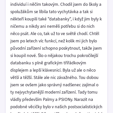
individuí i něčím takovým. Chodil jsem do školy a
spolužákům se líbila tato vychytávka a tak si
někteří koupili také "databanky", i když jim byly k
ničemu a nikdy ani neměli potřebu si do nich
něco psát. Ale co, tak už to ve světě chodí. Chtěl
jsem po letech víc funkcí, než kolik mi jich bylo
původní zařízení schopno poskytnout, takže jsem
si koupil nové. Šlo o nějakou trochu pokročilejší
databanku s plně grafickým třířádkovým
displejem a lepší klávesnicí. Byla už ale o něco
větší a těžší. Stále ale nic závažného. Tou dobou
jsem se ovšem jako správný nadšenec zajímal o
ty nejvychytanější moderní zařízení. Tady tomu
vládly především Palmy a PSIONy. Narazit na
podobné věcičky bylo v našich postsocialistických