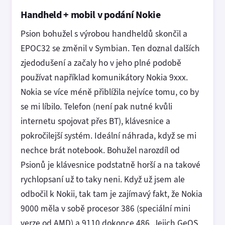
Handheld + mobil v podání Nokie
Psion bohužel s výrobou handheldů skončil a
EPOC32 se změnil v Symbian. Ten doznal dalších
zjedodušení a začaly ho v jeho plné podobě
používat například komunikátory Nokia 9xxx.
Nokia se více méně přiblížila nejvíce tomu, co by
se mi líbilo. Telefon (není pak nutné kvůli
internetu spojovat přes BT), klávesnice a
pokročilejší systém. Ideální náhrada, když se mi
nechce brát notebook. Bohužel narozdíl od
Psionů je klávesnice podstatně horší a na takové
rychlopsaní už to taky neni. Když už jsem ale
odbočil k Nokii, tak tam je zajímavý fakt, že Nokia
9000 měla v sobě procesor 386 (speciální mini
verze od AMD) a 9110 dokonce 486. Jejich GeOS