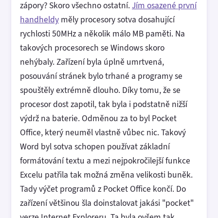
zápory? Skoro všechno ostatní.
Jím osazené první
handheldy
měly procesory sotva dosahující
rychlosti 50MHz a několik málo MB paměti. Na
takových procesorech se Windows skoro
nehýbaly. Zařízení byla úplně umrtvená,
posouvání stránek bylo trhané a programy se
spouštěly extrémně dlouho. Díky tomu, že se
procesor dost zapotil, tak byla i podstatně nižší
výdrž na baterie. Odměnou za to byl Pocket
Office, který neuměl vlastně vůbec nic. Takový
Word byl sotva schopen používat základní
formátování textu a mezi nejpokročilejší funkce
Excelu patřila tak možná změna velikosti buněk.
Tady výčet programů z Pocket Office končí. Do
zařízení většinou šla doinstalovat jakási "pocket"
verze Internet Exploreru. Ta byla ovšem tak