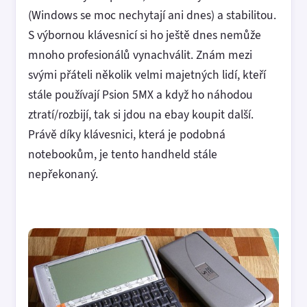
(Windows se moc nechytají ani dnes) a stabilitou.
S výbornou klávesnicí si ho ještě dnes nemůže
mnoho profesionálů vynachválit. Znám mezi
svými přáteli několik velmi majetných lidí, kteří
stále používají Psion 5MX a když ho náhodou
ztratí/rozbijí, tak si jdou na ebay koupit další.
Právě díky klávesnici, která je podobná
notebookům, je tento handheld stále
nepřekonaný.