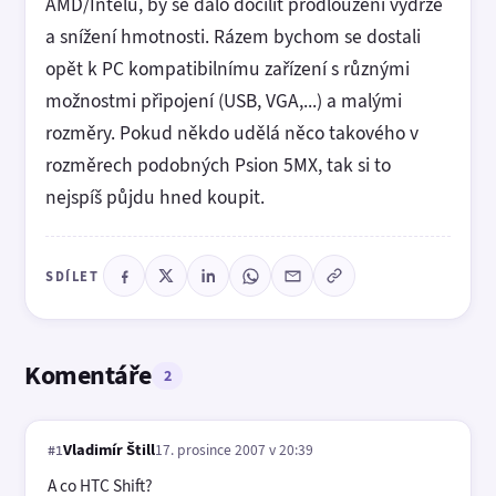
AMD/Intelu, by se dalo docílit prodloužení výdrže
a snížení hmotnosti. Rázem bychom se dostali
opět k PC kompatibilnímu zařízení s různými
možnostmi připojení (USB, VGA,...) a malými
rozměry. Pokud někdo udělá něco takového v
rozměrech podobných Psion 5MX, tak si to
nejspíš půjdu hned koupit.
SDÍLET
Komentáře
2
Vladimír Štill
17. prosince 2007 v 20:39
#1
A co HTC Shift?