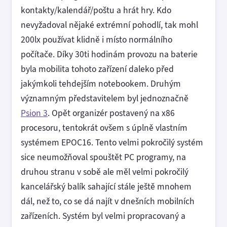
kontakty/kalendář/poštu a hrát hry. Kdo
nevyžadoval nějaké extrémní pohodlí, tak mohl
200lx používat klidně i místo normálního
počítače. Díky 30ti hodinám provozu na baterie
byla mobilita tohoto zařízení daleko před
jakýmkoli tehdejším notebookem. Druhým
významným představitelem byl jednoznačně
Psion 3
. Opět organizér postavený na x86
procesoru, tentokrát ovšem s úplně vlastním
systémem EPOC16. Tento velmi pokročilý systém
sice neumožňoval spouštět PC programy, na
druhou stranu v sobě ale měl velmi pokročilý
kancelářský balík sahající stále ještě mnohem
dál, než to, co se dá najít v dnešních mobilních
zařízeních. Systém byl velmi propracovaný a