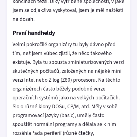
končinách těžší. Díky vytříbené společnosti, v jaké
jsem se odjakživa vyskytoval, jsem je měl naštěstí
na dosah.
První handheldy
Velmi pokročilé organizéry tu byly dávno před
tím, než jsem vůbec zjistil, že něco takového
existuje. Byla tu spousta zminiaturizovaných verzí
skutečných počítačů, založených na nějaké mini
verzi Intel nebo Zilog (Z80) procesoru. Na těchto
organizérech často běžely podobné verze
operačních systémů jako na velkých počítačích.
Šlo o různé klony DOSu, CP/M, atd. Měly v sobě
programovací jazyky (basic), uměly často
spouštět normální programy a dělala se k nim
rozsáhla řada periferií (různé čtečky,