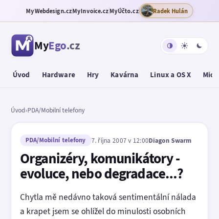
MyWebdesign.cz
MyInvoice.cz
MyÚčto.cz
Radek Hulán
My
Ego
.cz
Úvod
Hardware
Hry
Kavárna
Linux a OS X
Micr
Úvod
›
PDA/Mobilní telefony
PDA/Mobilní telefony
7. října 2007 v 12:00
Diagon Swarm
Organizéry, komunikátory -
evoluce, nebo degradace...?
Chytla mě nedávno taková sentimentální nálada
a krapet jsem se ohlížel do minulosti osobních