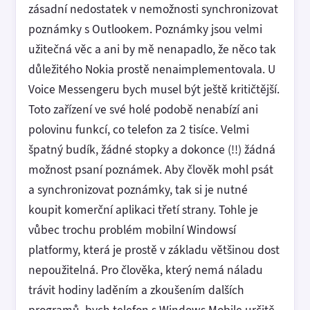
zásadní nedostatek v nemožnosti synchronizovat
poznámky s Outlookem. Poznámky jsou velmi
užitečná věc a ani by mě nenapadlo, že něco tak
důležitého Nokia prostě nenaimplementovala. U
Voice Messengeru bych musel být ještě kritičtější.
Toto zařízení ve své holé podobě nenabízí ani
polovinu funkcí, co telefon za 2 tisíce. Velmi
špatný budík, žádné stopky a dokonce (!!) žádná
možnost psaní poznámek. Aby člověk mohl psát
a synchronizovat poznámky, tak si je nutné
koupit komerční aplikaci třetí strany. Tohle je
vůbec trochu problém mobilní Windowsí
platformy, která je prostě v základu většinou dost
nepoužitelná. Pro člověka, který nemá náladu
trávit hodiny laděním a zkoušením dalších
programů, bych telefon s Windows Mobile určitě