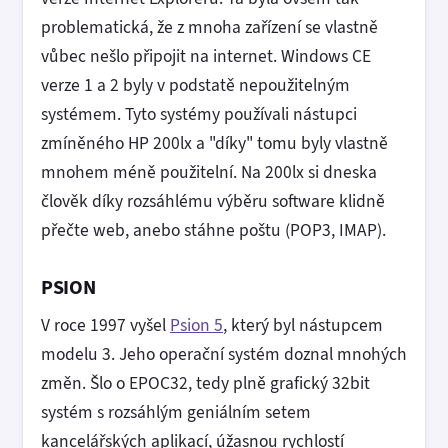
problematická, že z mnoha zařízení se vlastně
vůbec nešlo připojit na internet. Windows CE
verze 1 a 2 byly v podstatě nepoužitelným
systémem. Tyto systémy používali nástupci
zmíněného HP 200lx a "díky" tomu byly vlastně
mnohem méně použitelní. Na 200lx si dneska
člověk díky rozsáhlému výběru software klidně
přečte web, anebo stáhne poštu (POP3, IMAP).
PSION
V roce 1997 vyšel
Psion 5
, který byl nástupcem
modelu 3. Jeho operační systém doznal mnohých
změn. Šlo o EPOC32, tedy plně grafický 32bit
systém s rozsáhlým geniálním setem
kancelářských aplikací, úžasnou rychlostí