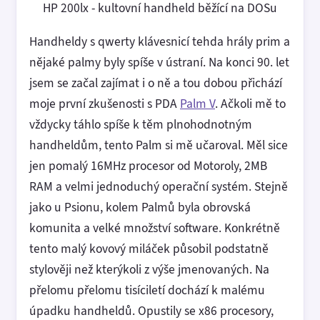
HP 200lx - kultovní handheld běžící na DOSu
Handheldy s qwerty klávesnicí tehda hrály prim a
nějaké palmy byly spíše v ústraní. Na konci 90. let
jsem se začal zajímat i o ně a tou dobou přichází
moje první zkušenosti s PDA
Palm V
. Ačkoli mě to
vždycky táhlo spíše k těm plnohodnotným
handheldům, tento Palm si mě učaroval. Měl sice
jen pomalý 16MHz procesor od Motoroly, 2MB
RAM a velmi jednoduchý operační systém. Stejně
jako u Psionu, kolem Palmů byla obrovská
komunita a velké množství software. Konkrétně
tento malý kovový miláček působil podstatně
stylověji než kterýkoli z výše jmenovaných. Na
přelomu přelomu tisíciletí dochází k malému
úpadku handheldů. Opustily se x86 procesory,