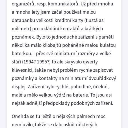
organizérů, resp. komunikátorů. Už před mnoha
a mnoha lety jsem začal používat malou
databanku velikosti kreditní karty (tlustá asi
milimetr) pro ukládání kontaktů a krátkých
poznámek. Bylo to jednoduché zařízení s pamětí
několika málo kilobajtů poháněné malou kulatou
baterkou. I přes své miniaturní rozměry a velké
stáří (1994? 1995?) to ale skrývalo qwerty
klávesnici, takže nebyl problém rychle zapisovat
poznámky a kontakty na miniaturní dvouřádkový
displej. Zařízení bylo rychlé, pohodlné, účelné,
malé a mělo velkou výdrž na baterie. To jsou asi
nejzákladnější předpoklady podobných zařízení.
Onehda se tu ještě o nějakých palmech moc
nemluvilo, takže se dalo oslnit některých