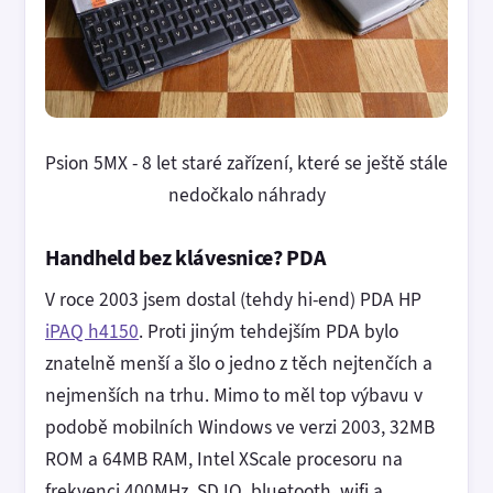
Psion 5MX - 8 let staré zařízení, které se ještě stále
nedočkalo náhrady
Handheld bez klávesnice? PDA
V roce 2003 jsem dostal (tehdy hi-end) PDA HP
iPAQ h4150
. Proti jiným tehdejším PDA bylo
znatelně menší a šlo o jedno z těch nejtenčích a
nejmenších na trhu. Mimo to měl top výbavu v
podobě mobilních Windows ve verzi 2003, 32MB
ROM a 64MB RAM, Intel XScale procesoru na
frekvenci 400MHz, SD IO, bluetooth, wifi a