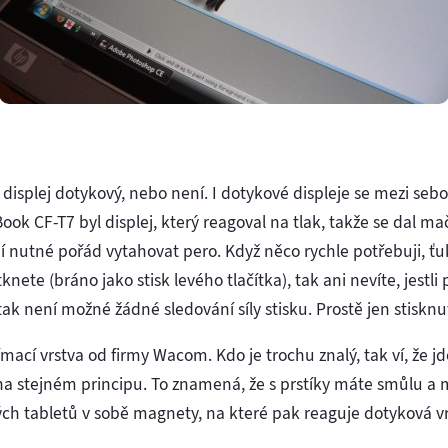
je displej dotykový, nebo není. I dotykové displeje se mezi seb
 CF-T7 byl displej, který reagoval na tlak, takže se dal mač
ní nutné pořád vytahovat pero. Když něco rychle potřebuji, ť
nete (bráno jako stisk levého tlačítka), tak ani nevíte, jestl
tak není možné žádné sledování síly stisku. Prostě jen stisknu
cí vrstva od firmy Wacom. Kdo je trochu znalý, tak ví, že j
 na stejném principu. To znamená, že s prstíky máte smůlu a 
kých tabletů v sobě magnety, na které pak reaguje dotyková vr