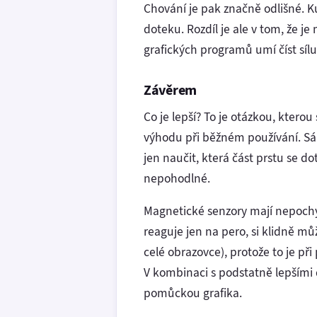
Chování je pak značně odlišné. Ku
doteku. Rozdíl je ale v tom, že je
grafických programů umí číst sílu 
Závěrem
Co je lepší? To je otázkou, ktero
výhodu při běžném používání. Sám
jen naučit, která část prstu se d
nepohodlné.
Magnetické senzory mají nepochy
reaguje jen na pero, si klidně mů
celé obrazovce), protože to je př
V kombinaci s podstatně lepšími 
pomůckou grafika.