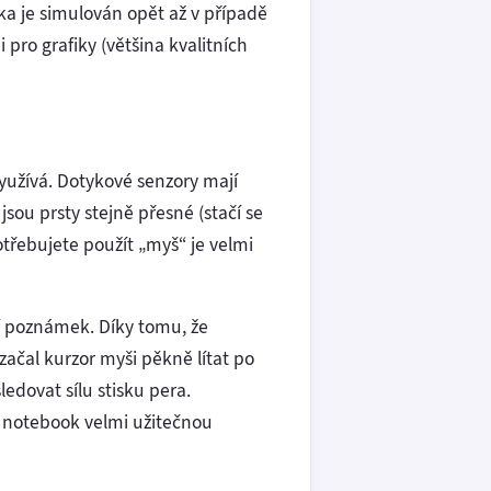
tka je simulován opět až v případě
i pro grafiky (většina kvalitních
využívá. Dotykové senzory mají
sou prsty stejně přesné (stačí se
otřebujete použít „myš“ je velmi
í poznámek. Díky tomu, že
začal kurzor myši pěkně lítat po
ledovat sílu stisku pera.
ý notebook velmi užitečnou