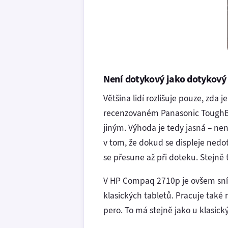
Není dotykový jako dotykový
Většina lidí rozlišuje pouze, zda 
recenzovaném Panasonic ToughBook
jiným. Výhoda je tedy jasná – ne
v tom, že dokud se displeje nedotk
se přesune až při doteku. Stejně 
V HP Compaq 2710p je ovšem sníma
klasických tabletů. Pracuje také
pero. To má stejně jako u klasic