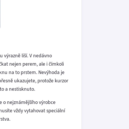
ou výrazně liší. V nedávno
kat nejen perem, ale i čímkoli
uknu na to prstem. Nevýhoda je
i přesně ukazujete, protože kurzor
to a nestisknuto.
de o nejznámějšího výrobce
musíte vždy vytahovat speciální
stva.