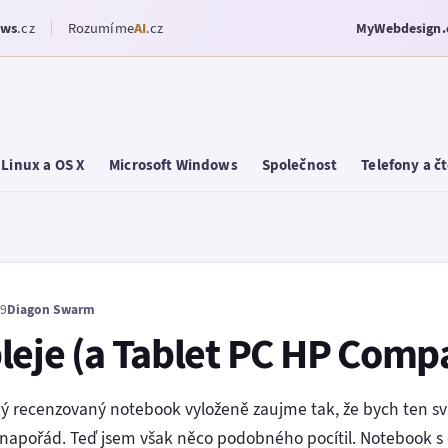
ows
.cz
Rozumíme
AI
.cz
MyWebdesign.
Linux a OS X
Microsoft Windows
Společnost
Telefony a č
19
Diagon Swarm
leje (a Tablet PC HP Comp
 recenzovaný notebook vyloženě zaujme tak, že bych ten svů
j napořád. Teď jsem však něco podobného pocítil. Notebook s