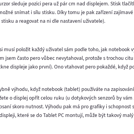
rzor sleduje pozici pera už pár cm nad displejem. Stisk tlačí
 možné snímat i sílu stisku. Díky tomu je pak zařízení zajímavé 
stisku a reagovat na ni dle nastavení uživatele).
u si musí položit každý uživatel sám podle toho, jak notebook 
 jsem často pero vůbec nevytahoval, protože s trochou citu j
otkne displeje jako první). Ono vtahovat pero pokaždé, když p
bně výhodu, když notebook (tablet) používáte na zapisován
žete o displej opřít celou ruku (u dotykových senzorů by vám 
i psaní skoro nutnost. Výhodu pak má pro grafiky i schopnost s
displeji, které se do Tablet PC montují, může být takový mal