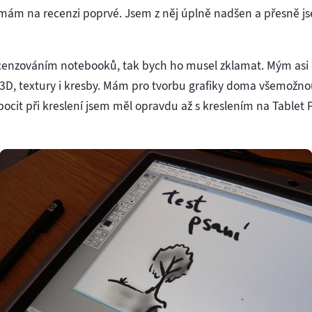
 mám na recenzi poprvé. Jsem z něj úplně nadšen a přesně js
en recenzováním notebooků, tak bych ho musel zklamat. Mým a
 3D, textury i kresby. Mám pro tvorbu grafiky doma všemožn
 pocit při kreslení jsem měl opravdu až s kreslením na Tablet P