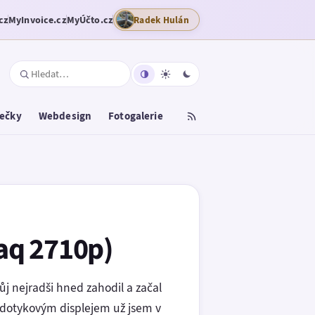
cz
MyInvoice.cz
MyÚčto.cz
Radek Hulán
tečky
Webdesign
Fotogalerie
aq 2710p)
j nejradši hned zahodil a začal
 dotykovým displejem už jsem v