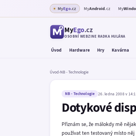
My
Ego
.cz
My
Android
.cz
My
Wind
My
Ego
.cz
OSOBNÍ WEBZINE RADKA HULÁNA
Úvod
Hardware
Hry
Kavárna
Úvod
›
NB - Technologie
NB - Technologie
26. ledna 2008 v 14:
Dotykové disp
Přiznám se, že málokdy mě nějaký
používat ten testovaný místo ně